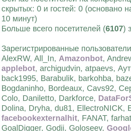
скрытых: 0 и гостей: 0 (основано 
10 минут)
Больше всего посетителей (
6107
) 
Зарегистрированные пользователи
AlexRW, All_In,
Amazonbot
, Andre
applebot
, archigudvin, atpaevs, А
back1995, Barabulik, barkohba, baz
Bogdaninho, Bordeaux, Cavs92, Се
Colo, Daniletto, Darkforce,
DataFor
Dolina, Dryha, du81, EllectroNICK,
facebookexternalhit
, FANAT, farh
GoalDigger, Godji, Goloseev,
Googl