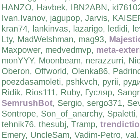
HANZO, Havbek, IBN2ABN, id76102407
Ivan.Ivanov, jagupop, Jarvis, KAISER
kran74, lankinvas, lazarigo, ledidi, l
Lty, MadWelshman, mag93,
Majesti
Maxpower, medvedmvp,
meta-exter
monYYY, Moonbeam, nerazzurri, Nic
Oberon, Offworld, Olenka86, Padrino
poezdasamoleti, pshkvch, pyrii, руд
Ridik, Rios111, Ruby, Гусляр, Sang
SemrushBot
, Sergio, sergo371, S
Sontrope, Son_of_anarchy, Spaletti
tehnik76, thesubj, Tramp,
trendicti
Emery, UncleSam, Vadim-Petro, val., 