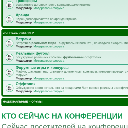
Трансферы
если хотите договориться о купле/продаже игроков
Модератор:
Модераторы форума
Аренда
Здесь договариваются об аренде игроков
Модератор:
Модераторы форума
ЗА ПРЕДЕЛАМИ ЛИГИ
Встречи
Встречи
в реальном мире
- в футбольчик погонять, на стадион сходить, п
Модератор:
Модераторы форума
Реальный футбол
обсуждение реальных событий,
футбольный оффтопик
Модератор:
Модераторы форума
Форумные игры и конкурсы
Мафии, шахматы, настольные и другие игры, конкурсы, которые проводятс
форуме
Модератор:
Модераторы форума
Оффтопик
Обсуждение всего остального за пределами Лиги (кроме рекламы и конфли
Модератор:
Модераторы форума
НАЦИОНАЛЬНЫЕ ФОРУМЫ
КТО СЕЙЧАС НА КОНФЕРЕНЦИИ
Сейчас посетителей на конферен