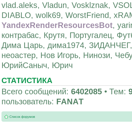
vlad.aleks, Vladun, Vosklznak, VSO
DIABLO, wolk69, WorstFriend, xR
YandexRenderResourcesBot
, yar
контрабас, Крутя, Португалец, Фут
Дима Царь, дима1974, ЗИДАНЧЕГ, 
неоастер, Нов Игорь, Нинози, Чеб
ЮрийСаныч, Юрич
СТАТИСТИКА
Всего сообщений:
6402085
• Тем:
пользователь:
FANAТ
Список форумов