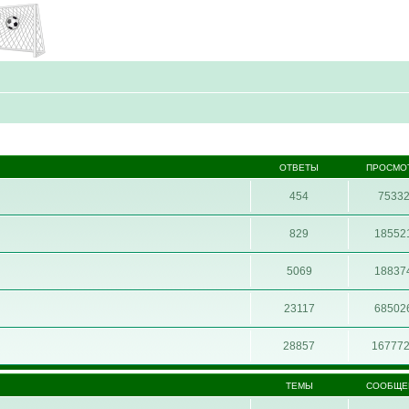
ОТВЕТЫ
ПРОСМО
454
7533
829
18552
5069
18837
23117
68502
28857
16777
ТЕМЫ
СООБЩЕ