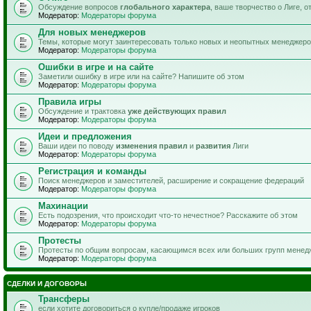
Обсуждение вопросов
глобального характера
, ваше творчество о Лиге, 
Модератор:
Модераторы форума
Для новых менеджеров
Темы, которые могут заинтересовать только новых и неопытных менеджер
Модератор:
Модераторы форума
Ошибки в игре и на сайте
Заметили ошибку в игре или на сайте? Напишите об этом
Модератор:
Модераторы форума
Правила игры
Обсуждение и трактовка
уже действующих правил
Модератор:
Модераторы форума
Идеи и предложения
Ваши идеи по поводу
изменения правил
и
развития
Лиги
Модератор:
Модераторы форума
Регистрация и команды
Поиск менеджеров и заместителей, расширение и сокращение федераций
Модератор:
Модераторы форума
Махинации
Есть подозрения, что происходит что-то нечестное? Расскажите об этом
Модератор:
Модераторы форума
Протесты
Протесты по общим вопросам, касающимся всех или больших групп менед
Модератор:
Модераторы форума
СДЕЛКИ И ДОГОВОРЫ
Трансферы
если хотите договориться о купле/продаже игроков