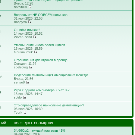
4
Вчера, 12:28
revolt001
Вопросы от НЕ СОВСЕМ новичков
7
31 июл 2026, 22:58
Лавруха
Ошибка или как?
1
14 июл 2026, 10:52
WorstFriend
Уменьшение числа болельщиков
2
15 июл 2026, 15:59
Gnusmumrik
Ограничения для игроков в аренде
5
Сегодня, 11:24
speleolog
Федерация Мьянмы ищет амбициозных менедж…
46
Вчера, 21:56
sense8
Игра с одного компьютера. Счёт 0-7.
4
13 июн 2026, 14:47
soldo
Это справедливое начисление демотивации?
3
06 июл 2026, 16:39
Tyurk
НИЙ
ПОСЛЕДНЕЕ СООБЩЕНИЕ
34/66См2, текущий наигрыш 41%
04 авг 2026, 20:46