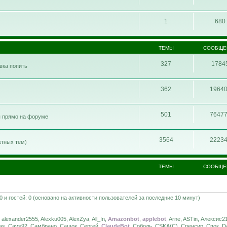
1
680
ТЕМЫ
СООБЩЕ
327
1784
ивка попить
362
1964
501
7647
я прямо на форуме
3564
2223
ктных тем)
ТЕМЫ
СООБЩЕ
 0 и гостей: 0 (основано на активности пользователей за последние 10 минут)
, alexander2555, Alexku005, AlexZya, All_In,
Amazonbot
,
applebot
, Arne, ASTin, Алексис21
das, Cavs92, Самбрано, Сашок, Сергей,
ClaudeBot
, Соболь, CSKA(C), Спенсир, Спок, Dan