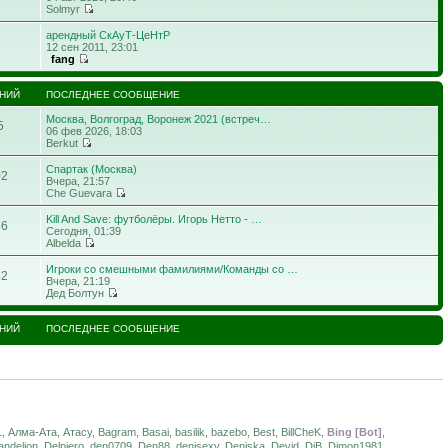
Solmyr
арендный СкАуТ-ЦеНтР
12 сен 2011, 23:01
fang
НИЙ
ПОСЛЕДНЕЕ СООБЩЕНИЕ
Москва, Волгоград, Воронеж 2021 (встреч…
5
06 фев 2026, 18:03
Berkut
Спартак (Москва)
02
Вчера, 21:57
Che Guevara
Kill And Save: футболёры. Игорь Нетто - …
76
Сегодня, 01:39
Albelda
Игроки со смешными фамилиями/Команды со …
42
Вчера, 21:19
Дед Болтун
НИЙ
ПОСЛЕДНЕЕ СООБЩЕНИЕ
, Алма-Ата, Атасу, Bagram, Basai, basilik, bazebo, Best, BillCheK,
Bing [Bot]
,
delion, Delpiero, den0709, Den88, denisexy, Deniska, Devid, DiB, Dimon1981,