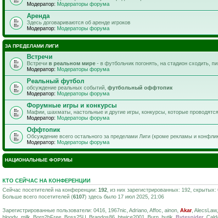
Модератор:
Модераторы форума
Аренда
Здесь договариваются об аренде игроков
Модератор:
Модераторы форума
ЗА ПРЕДЕЛАМИ ЛИГИ
Встречи
Встречи
в реальном мире
- в футбольчик погонять, на стадион сходить, п
Модератор:
Модераторы форума
Реальный футбол
обсуждение реальных событий,
футбольный оффтопик
Модератор:
Модераторы форума
Форумные игры и конкурсы
Мафии, шахматы, настольные и другие игры, конкурсы, которые проводятс
Модератор:
Модераторы форума
Оффтопик
Обсуждение всего остального за пределами Лиги (кроме рекламы и конфли
Модератор:
Модераторы форума
НАЦИОНАЛЬНЫЕ ФОРУМЫ
КТО СЕЙЧАС НА КОНФЕРЕНЦИИ
Сейчас посетителей на конференции:
192
, из них зарегистрированных: 192, скрытых:
Больше всего посетителей (
6107
) здесь было 17 июл 2025, 21:06
Зарегистрированные пользователи: 0416, 1967nic, Adriano, Affoc, ainon,
Akar
, AlecsLaw
bloody_milk, Born2bFree, Boss25U, Brandos86, btwice2001, Burn, butik,
Bytespider
, Cal