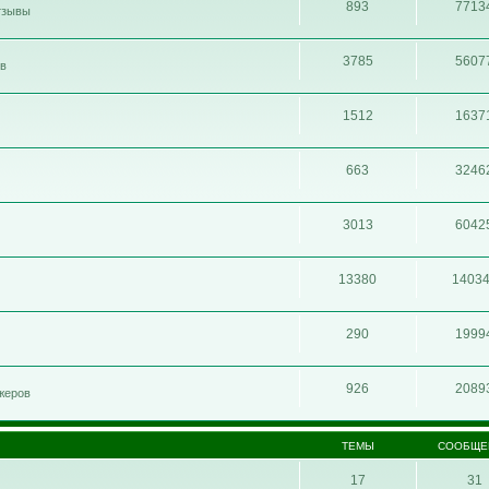
893
7713
отзывы
3785
5607
ов
1512
1637
663
3246
3013
6042
13380
1403
290
1999
926
2089
жеров
ТЕМЫ
СООБЩЕ
17
31