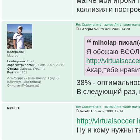
матче мои игроки 
коллизия и постро
Re: Скажите мне - зачем Лиге такие матч
Валерьевич
25 июн 2008, 14:20
miholap писал(
Я обожаю ВСОЛ 
Валерьевич
Мастер
http://virtualsoc
Сообщений:
1577
Зарегистрирован:
27 апр 2007, 23:10
Акар,тебе нравит
Откуда:
Одесса, Украина
Рейтинг:
351
Аль-Меррейх (Эль-Фашер, Судан)
38% - оптимальнос
Ваклинуа (Мартиника)
Олимпик (Гибралтар)
В следующий раз,
Re: Скажите мне - зачем Лиге такие матч
lexa001
lexa001
25 июн 2008, 17:14
http://virtualsoccer
Ну и кому нужны та