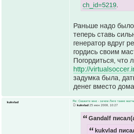
ch_id=5219
.
Раньше надо было 
теперь ставь силь
генератор вдруг р
гордись своим мас
Погордиться, что 
http://virtualsoccer
задумка была, дат
денег вместо дома
Re: Скажите мне - зачем Лиге такие матч
kukvlad
kukvlad
25 июн 2008, 10:27
Gandalf писал(а
kukvlad писал