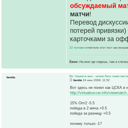
обсуждаемый ма
матчи
!
Перевод дискуссии
потерей привязки)
карточками за оф
22 человек
отметили этот пост как понра
Ёжик:
На мне где сядешь, там и слезе
Re: Скажите мне - зачем Лиге такие матч
benito
benito
24 июн 2008, 11:52
Вот здесь не понял как ЦСКА в 
http://virtualsoccer.info/viewmatc
15% Опт2 -5.5
победа в 2 мяча +0.5
победа за разницу +0.5
почему только -1?