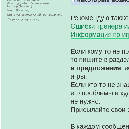
Майванд (Кабул, Афганистан)
Твистер (Эстония)
Калор (Мексика)
зам. в Манчестер Юнайтед (Эсватини)
Рекомендую также
Сборная Джибути (юн.)
Ошибки тренера ил
Информация по и
Если кому то не 
то пишите в разде
и предложения
, 
игры.
Если кто то не зна
его проблемы и ку
не нужно.
Присылайте свои 
В каждом сообще