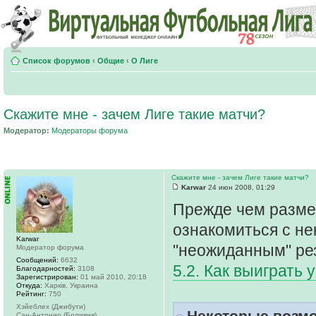
Список форумов
‹
Общие
‹
О Лиге
Скажите мне - зачем Лиге такие матчи?
Модератор:
Модераторы форума
Скажите мне - зачем Лиге такие матчи?
Karwar
24 июн 2008, 01:29
Прежде чем размес
ознакомиться с не
Karwar
"неожиданным" ре
Модератор форума
Сообщений:
6632
5.2. Как выиграть 
Благодарностей:
3108
Зарегистрирован:
01 май 2010, 20:18
Откуда:
Харків, Украина
Рейтинг:
750
Хэйеблех (Джибути)
Некоторые возмо
Сан-Антонио (Боливия)