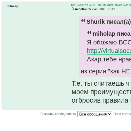
Re: Скажите мне - зачем Лиге такие матч
miholap
miholap
25 июн 2008, 17:16
Shurik писал(а)
miholap писа
Я обожаю ВСОЛ
http://virtuals
Акар,тебе нрав
из серии "как НЕ
Т.е. ты считаешь ч
моем преимуществ
отбросив правила 
Показать сообщения за:
Поле сорти