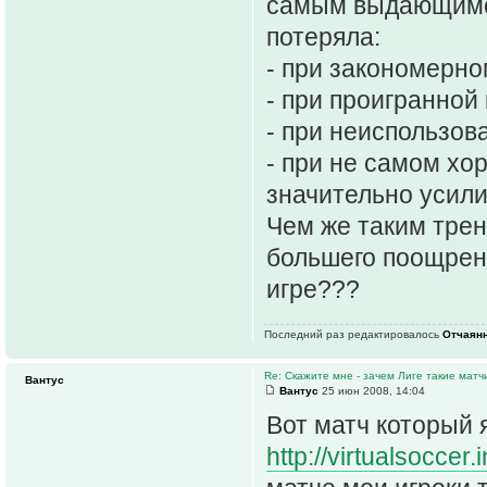
самым выдающимся 
потеряла:
- при закономерно
- при проигранной
- при неиспользов
- при не самом хо
значительно усили
Чем же таким тре
большего поощрени
игре???
Последний раз редактировалось
Отчаян
Re: Скажите мне - зачем Лиге такие матч
Вантус
Вантус
25 июн 2008, 14:04
Вот матч который 
http://virtualsoccer