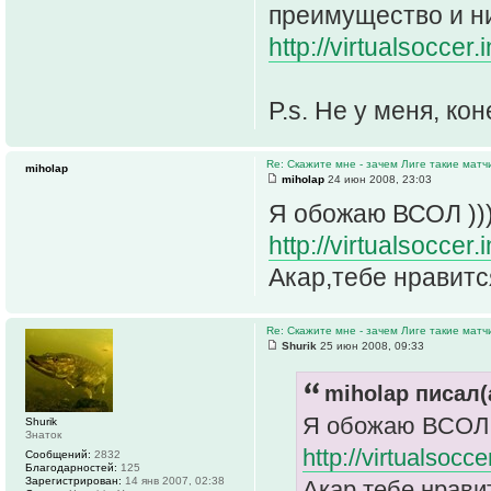
преимущество и ни
http://virtualsoccer
P.s. Не у меня, ко
Re: Скажите мне - зачем Лиге такие матч
miholap
miholap
24 июн 2008, 23:03
Я обожаю ВСОЛ ))
http://virtualsocce
Акар,тебе нравится
Re: Скажите мне - зачем Лиге такие матч
Shurik
25 июн 2008, 09:33
miholap писал(
Я обожаю ВСОЛ 
Shurik
Знаток
http://virtualsoc
Сообщений:
2832
Благодарностей:
125
Зарегистрирован:
14 янв 2007, 02:38
Акар,тебе нравит