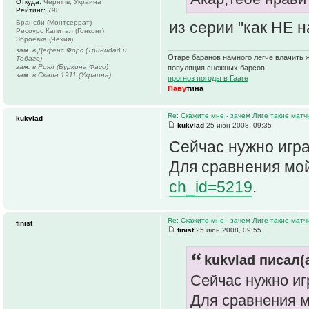
Откуда:
Чернігів, Украина
Рейтинг:
798
из серии "как НЕ н
Брансби (Монтсеррат)
Ресоурс Капитал (Гонконг)
Зброёвка (Чехия)
зам. в Дефенс Форс (Тринидад и
Отаре баранов намного легче влачить ж
Тобаго)
зам. в Роял (Буркина Фасо)
популяция снежных барсов.
зам. в Скала 1911 (Украина)
прогноз погоды в Гааге
Паву
тина
Re: Скажите мне - зачем Лиге такие матч
kukvlad
kukvlad
25 июн 2008, 09:35
Сейчас нужно игр
Для сравнения мо
ch_id=5219
.
Re: Скажите мне - зачем Лиге такие матч
finist
finist
25 июн 2008, 09:55
kukvlad писал(а
Сейчас нужно иг
Для сравнения 