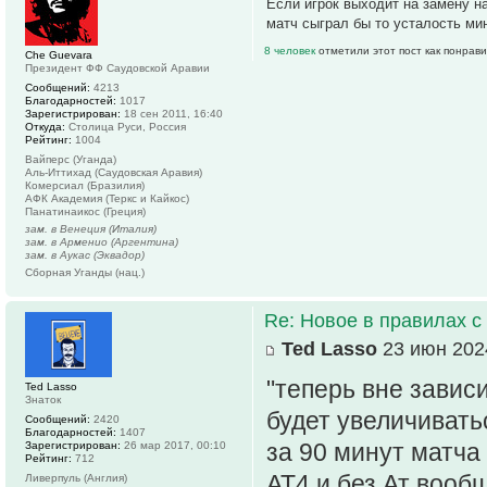
Если игрок выходит на замену на
матч сыграл бы то усталость ми
8 человек
отметили этот пост как понрав
Che Guevara
Президент ФФ Саудовской Аравии
Сообщений:
4213
Благодарностей:
1017
Зарегистрирован:
18 сен 2011, 16:40
Откуда:
Столица Руси, Россия
Рейтинг:
1004
Вайперс (Уганда)
Аль-Иттихад (Саудовская Аравия)
Комерсиал (Бразилия)
АФК Академия (Теркс и Кайкос)
Панатинаикос (Греция)
зам. в Венеция (Италия)
зам. в Арменио (Аргентина)
зам. в Аукас (Эквадор)
Сборная Уганды (нац.)
Re: Новое в правилах с 
Ted Lasso
23 июн 2024
"теперь вне завис
Ted Lasso
Знаток
будет увеличивать
Сообщений:
2420
Благодарностей:
1407
за 90 минут матча 
Зарегистрирован:
26 мар 2017, 00:10
Рейтинг:
712
АТ4 и без Ат вооб
Ливерпуль (Англия)