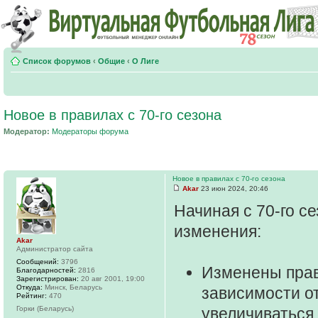
Список форумов
‹
Общие
‹
О Лиге
Новое в правилах с 70-го сезона
Модератор:
Модераторы форума
Новое в правилах с 70-го сезона
Akar
23 июн 2024, 20:46
Начиная с 70-го с
изменения:
Akar
Администратор сайта
Сообщений:
3796
Изменены пра
Благодарностей:
2816
Зарегистрирован:
20 авг 2001, 19:00
Откуда:
Минск, Беларусь
зависимости от
Рейтинг:
470
Горки (Беларусь)
увеличиваться