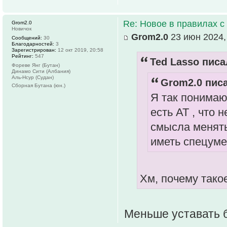
Re: Новое в правилах с 
Grom2.0
Новичок
Grom2.0
23 июн 2024,
Сообщений:
30
Благодарностей:
3
Зарегистрирован:
12 окт 2019, 20:58
Рейтинг:
547
Ted Lasso писа
Фореве Янг (Бутан)
Динамо Сити (Албания)
Аль-Нсур (Судан)
Grom2.0 писа
Сборная Бутана (юн.)
Я так понимаю 
есть АТ , что 
смысла менять
иметь спецуме
Хм, почему тако
Меньше уставать 