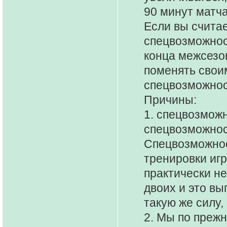
90 минут матча
Если вы считае
спецвозможнос
конца межсезон
поменять свои
спецвозможнос
Причины:
1. спецвозмож
спецвозможност
Спецвозможнос
тренировки иг
практически не
двоих и это вы
такую же силу,
2. Мы по преж