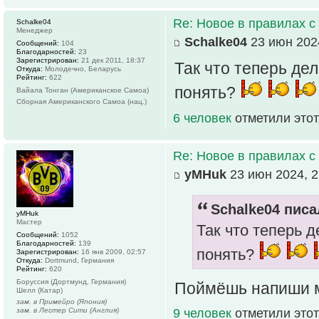
Re: Новое в правилах с 
Schalke04
Менеджер
Schalke04
23 июн 2024
Сообщений:
104
Благодарностей:
23
Зарегистрирован:
21 дек 2011, 18:37
Так что теперь дел
Откуда:
Молодечно, Беларусь
Рейтинг:
622
понять?
Вайала Тонган (Американское Самоа)
Сборная Американского Самоа (нац.)
6 человек
отметили этот
Re: Новое в правилах с 
yMHuk
23 июн 2024, 2
Schalke04 писа
yMHuk
Мастер
Так что теперь д
Сообщений:
1052
Благодарностей:
139
понять?
Зарегистрирован:
16 янв 2009, 02:57
Откуда:
Dortmund, Германия
Рейтинг:
620
Боруссия (Дортмунд, Германия)
Поймёшь напиши
Шелл (Катар)
зам. в Примейро (Япония)
зам. в Лестер Сити (Англия)
9 человек
отметили этот