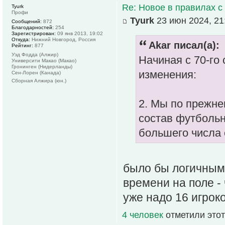
Re: Новое в правилах с 
Tyurk
Профи
Tyurk
23 июн 2024, 21
Сообщений:
872
Благодарностей:
254
Зарегистрирован:
09 янв 2013, 19:02
Откуда:
Нижний Новгород, Россия
Akar писал(а):
Рейтинг:
877
Уэд Фодда (Алжир)
Начиная с 70-го
Университи Макао (Макао)
Гронинген (Нидерланды)
изменения:
Сен-Лорен (Канада)
Сборная Алжира (юн.)
2. Мы по прежне
состав футбольн
большего числа с
было бы логичным
времени на поле -
уже надо 16 игроко
4 человек
отметили этот