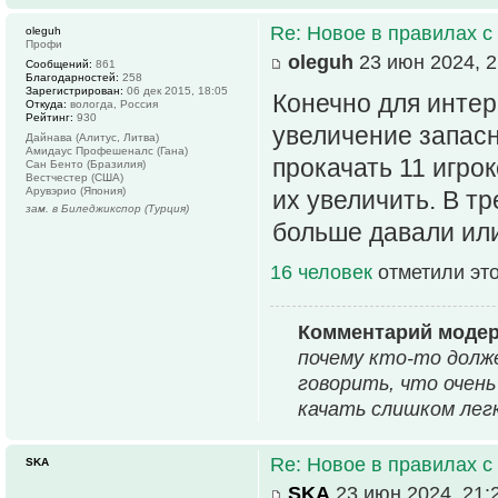
Re: Новое в правилах с 
oleguh
Профи
oleguh
23 июн 2024, 2
Сообщений:
861
Благодарностей:
258
Зарегистрирован:
06 дек 2015, 18:05
Конечно для интер
Откуда:
вологда, Россия
Рейтинг:
930
увеличение запасн
Дайнава (Алитус, Литва)
Амидаус Профешеналс (Гана)
прокачать 11 игрок
Сан Бенто (Бразилия)
Вестчестер (США)
Арувэрио (Япония)
их увеличить. В т
зам. в Биледжикспор (Турция)
больше давали или
16 человек
отметили эт
Комментарий моде
почему кто-то долж
говорить, что очень
качать слишком лег
Re: Новое в правилах с 
SKA
SKA
23 июн 2024, 21: