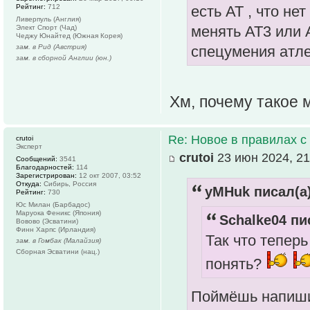
Рейтинг:
712
есть АТ , что не
Ливерпуль (Англия)
менять АТ3 или А
Элект Спорт (Чад)
Чеджу Юнайтед (Южная Корея)
зам. в Рид (Австрия)
спецумения атле
зам. в сборной Англии (юн.)
Хм, почему такое 
Re: Новое в правилах с 
crutoi
Эксперт
crutoi
23 июн 2024, 21
Сообщений:
3541
Благодарностей:
114
Зарегистрирован:
12 окт 2007, 03:52
Откуда:
Сибирь, Россия
yMHuk писал(а)
Рейтинг:
730
Юс Милан (Барбадос)
Маруока Феникс (Япония)
Schalke04 пи
Вовово (Эсватини)
Финн Харпс (Ирландия)
Так что теперь
зам. в Гомбак (Малайзия)
Сборная Эсватини (нац.)
понять?
Поймёшь напиш