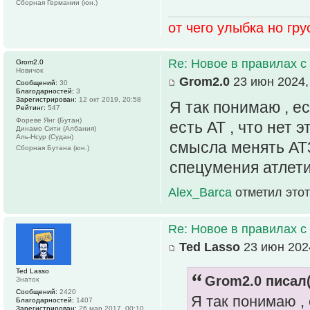
Сборная Германии (юн.)
от чего улыбка но грус
Re: Новое в правилах с 
Grom2.0
Новичок
Grom2.0
23 июн 2024,
Сообщений:
30
Благодарностей:
3
Зарегистрирован:
12 окт 2019, 20:58
Я так понимаю , е
Рейтинг:
547
Фореве Янг (Бутан)
есть АТ , что нет 
Динамо Сити (Албания)
Аль-Нсур (Судан)
смысла менять АТ3
Сборная Бутана (юн.)
спецумения атлети
Alex_Barca
отметил этот
Re: Новое в правилах с 
Ted Lasso
23 июн 2024
Ted Lasso
Grom2.0 писал(
Знаток
Сообщений:
2420
Я так понимаю , 
Благодарностей:
1407
Зарегистрирован:
26 мар 2017, 00:10