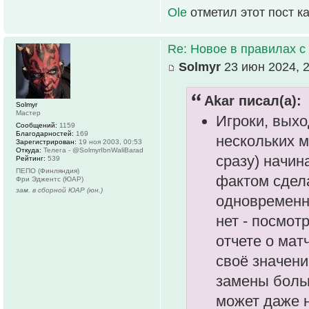
Ole
отметил этот пост к
Re: Новое в правилах с 
Solmyr
23 июн 2024, 2
Akar писал(а):
Solmyr
Мастер
Игроки, выхо
Сообщений:
1159
Благодарностей:
169
нескольких 
Зарегистрирован:
19 ноя 2003, 00:53
Откуда:
Телега - @SolmyrIbnWaliBarad
сразу) начин
Рейтинг:
539
ПЕПО (Финляндия)
фактом сдела
Фри Эджентс (ЮАР)
зам. в сборной ЮАР (юн.)
одновременно
нет - посмот
отчете о мат
своё значени
замены боль
может даже н