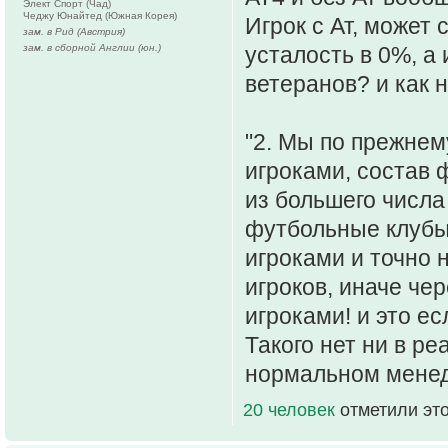
Элект Спорт (Чад)
Чеджу Юнайтед (Южная Корея)
Игрок с Ат, может
зам. в Рид (Австрия)
зам. в сборной Англии (юн.)
усталость в 0%, а 
ветеранов? и как 
"2. Мы по прежнем
игроками, состав
из большего числа 
футбольные клубы
игроками и точно н
игроков, иначе чер
игроками! и это ес
Такого нет ни в р
нормальном мене
20 человек
отметили эт