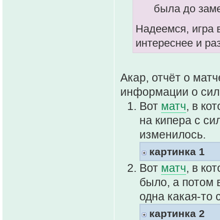
была до зам
Надеемся, игра 
интереснее и ра
Акар, отчёт о мат
информации о сила
Вот
матч
, в ко
на кипера с си
изменилось.
картинка 1
Вот
матч
, в ко
было, а потом 
одна какая-то 
картинка 2