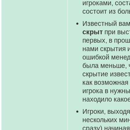
игроками, сос
состоит из бол
Известный вам
скрыт
при выст
первых, в про
нами скрытия 
ошибкой менедж
была меньше, 
скрытие извест
как возможная
игрока в нужны
находило како
Игроки, выходя
нескольких ми
сразу) начиная