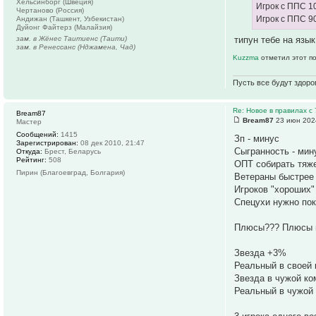
Хельсинборг (Швеция)
Игрок с ППС 10
Чертаново (Россия)
Игрок с ППС 90
Андижан (Ташкент, Узбекистан)
Дуйонг Файтерз (Малайзия)
зам. в Жёнес Таитиенс (Таити)
типун тебе на язык
зам. в Ренессанс (Нджамена, Чад)
Kuzzma
отметил этот п
Пусть все будут здор
Re: Новое в правилах с 
Bream87
Bream87
23 июн 202
Мастер
Сообщений:
1415
Зп - минус
Зарегистрирован:
08 дек 2010, 21:47
Сыгранность - мин
Откуда:
Брест, Беларусь
Рейтинг:
508
ОПТ собирать тяже
Пирин (Благоевград, Болгария)
Ветераны быстрее 
Игроков "хороших"
Спецухи нужно пок
Плюсы??? Плюсы г
Звезда +3%
Реальный в своей
Звезда в чужой к
Реальный в чужой