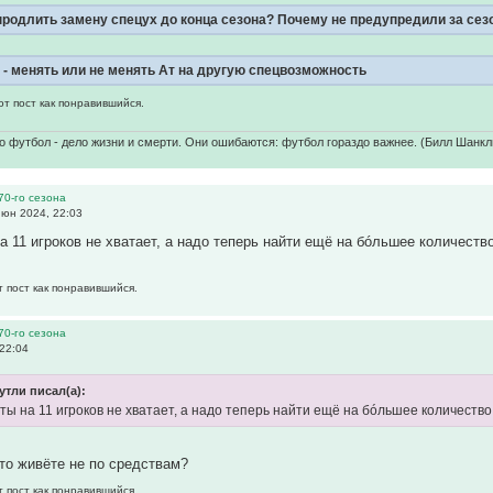
родлить замену спецух до конца сезона? Почему не предупредили за сезон
ь - менять или не менять Ат на другую спецвозможность
от пост как понравившийся.
о футбол - дело жизни и смерти. Они ошибаются: футбол гораздо важнее. (Билл Шанкл
70-го сезона
юн 2024, 22:03
а 11 игроков не хватает, а надо теперь найти ещё на бóльшее количеств
т пост как понравившийся.
70-го сезона
22:04
утли писал(а):
ты на 11 игроков не хватает, а надо теперь найти ещё на бóльшее количество
то живёте не по средствам?
т пост как понравившийся.