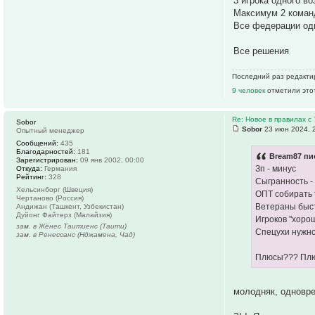
3 игрока одного во
Максимум 2 команд
Все федерации од
Все решения
Последний раз редакт
9 человек
отметили это
Re: Новое в правилах с 
Sobor
Sobor
23 июн 2024, 
Опытный менеджер
Сообщений:
435
Благодарностей:
181
Bream87 пи
Зарегистрирован:
09 янв 2002, 00:00
Зп - минус
Откуда:
Германия
Рейтинг:
328
Сыгранность -
Хельсинборг (Швеция)
ОПТ собирать 
Чертаново (Россия)
Ветераны быст
Андижан (Ташкент, Узбекистан)
Дуйонг Файтерз (Малайзия)
Игроков "хоро
зам. в Жёнес Таитиенс (Таити)
Спецухи нужно
зам. в Ренессанс (Нджамена, Чад)
Плюсы??? Плюс
молодняк, одновре