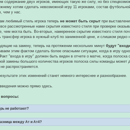
ем содержание двух игроков, имеющих такую же силу, но без спецвозмо
ежнему хотим сделать невозможной игру 11 игроками, состав футбольно
, чем у нас.
ам любимый стиль игрока теперь
не может быть скрыт
при выставлении
 все рассмотренные нами скрытия известного стиля при проверке оказыв
, чем могла быть. Во-вторых, намеренное скрытие известного стиля по
ь трансфер игрока в нужный клуб по заниженной цене, и слишком редко 
одящие на замену, теперь на протяжении нескольких минут
будут "входи
ваем этим фактом сделать более опасными ситуации, когда в игру однов
Факт "входа в игру" должен быть виден в отчете о матче, когда полоска 
ой замены большого количества игроков полоска силы команды может да
 не распространяется.
результате этих изменений станет немного интереснее и разнообразнее.
введения можно прямо здесь.
 вопросы:
рь не работают?
разница между Ат и Ат4?