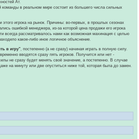
жностей Ат.
й команды в реальном мире состоит из большего числа сильных
 этого игрока на рынок. Причины: во-первых, в прошлых сезонах
ались ошибкой менеджера, из-за которой цена продажи его игрока
чти всегда рассматривалось нами как возможная махинация с целью
находило какое-либо иное логичное объяснение.
ть в игру"
, постепенно (а не сразу) начиная играть в полную силу.
ременно вводятся сразу пять игроков. Получится или нет -
силы не сразу будет менять своё значение, а постепенно. В случае
же на минуту или две опуститься ниже той, которая была до замен.