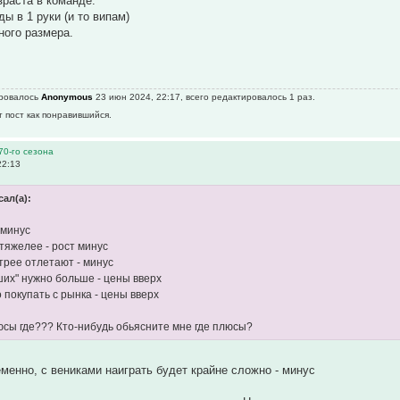
зраста в команде.
ы в 1 руки (и то випам)
ного размера.
ировалось
Anonymous
23 июн 2024, 22:17, всего редактировалось 1 раз.
т пост как понравившийся.
70-го сезона
22:13
сал(а):
 минус
тяжелее - рост минус
рее отлетают - минус
ших" нужно больше - цены вверх
 покупать с рынка - цены вверх
ы где??? Кто-нибудь обьясните мне где плюсы?
менно, с вениками наиграть будет крайне сложно - минус