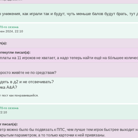
го унижения, как играли так и будут, чуть меньше балов будут брать, т
70-го сезона
юн 2024, 22:10
л(а):
текутли писал(а):
рплаты на 11 игроков не хватает, а надо теперь найти ещё на бóльшее количе
просто живёте не по средствам?
идеть в д2 и не отсвечивать?
тика А&A?
т пост как понравившийся.
70-го сезона
22:10
r писал(а):
тр можно было бы подвязать к ППС, чем лучше тем игрок быстрее выходит н
крытым параметром, а то только карточки к ней привязаны.