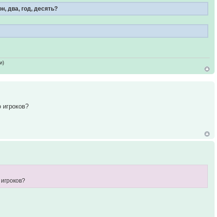
, два, год, десять?
и)
о игроков?
 игроков?