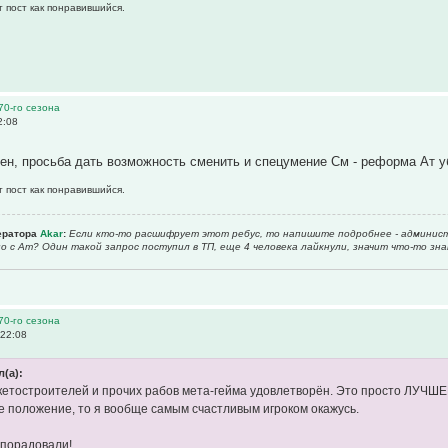
т пост как понравившийся.
70-го сезона
2:08
ен, просьба дать возможность сменить и спецумение См - реформа Ат уб
т пост как понравившийся.
ератора
Akar
:
Если кто-то расшифрует этот ребус, то напишите подробнее - админист
о с Ат? Один такой запрос поступил в ТП, еще 4 человека лайкнули, значит что-то зна
70-го сезона
 22:08
л(а):
етостроителей и прочих рабов мета-гейма удовлетворён. Это просто ЛУЧШЕЕ
 положение, то я вообще самым счастливым игроком окажусь.
 порадовали!