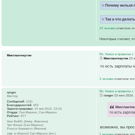
Почему нельзя п
Так а что делат
15 человек
отметили эт
Некоторые считают, чт
Re: Новое в правилах с 
Миктлантекутли
Миктлантекутли
23 и
то есть зарплаты н
3 человек
отметили это
Re: Новое в правилах с 
ranger
ranger
23 июн 2024, 
Мастер
Сообщений:
1161
Благодарностей:
453
Миктлантек
Зарегистрирован:
15 янв 2010, 23:24
то есть зарпла
Откуда:
Сан-Марино, Сан-Марино
Рейтинг:
877
Нью Вайбс (Амер. Виргины)
Тре Фиори (Сан-Марино)
возможно, вы прос
Роассо Кумамото (Япония)
зам. в сборной Сан-Марино (юн.)
2 человек
отметили это