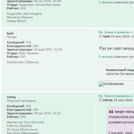
Зарегистрирован:
04 окт 2010, 20:00
2 человек
отметили это
Откуда:
Кауденбит, Великобритания
Рейтинг:
616
Кауденбит (Шотландия)
Монжоли (Гвиана)
Навад (Иран)
Re: Новое в правилах с 
lbpth
lbpth
23 июн 2024, 2
Профи
Сообщений:
776
Благодарностей:
184
Раз уж серп запущ
Зарегистрирован:
30 май 2007, 01:05
Откуда:
Київ, Украина
Рейтинг:
537
3 человек
отметили это
Агробизнес (Украина)
Комментарий мод
образом См связан
Re: Новое в правилах с 
Infinity
Infinity
23 июн 2024,
Опытный менеджер
Сообщений:
352
Благодарностей:
206
ranger писа
Зарегистрирован:
28 авг 2014, 22:11
Унижением рак
Рейтинг:
656
асимметричное
Манчестер Сити (Англия)
Гэйм он (Замбия)
Иттихад (Палестина)
Спасибо, АиА,
Кас-Пило (Мартиника)