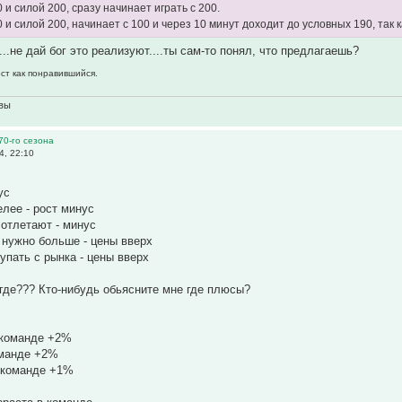
 и силой 200, сразу начинает играть с 200.
 и силой 200, начинает с 100 и через 10 минут доходит до условных 190, так
...не дай бог это реализуют....ты сам-то понял, что предлагаешь?
ост как понравившийся.
овы
70-го сезона
4, 22:10
ус
лее - рост минус
отлетают - минус
 нужно больше - цены вверх
упать с рынка - цены вверх
де??? Кто-нибудь обьясните мне где плюсы?
 команде +2%
оманде +2%
 команде +1%