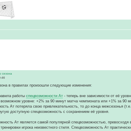
го сезона
0:46
езона в правилах произошли следующие изменения:
равила работы
спецвозможности Ат
- теперь вне зависимости от её уровн
возможном уровне: +2% за 90 минут матча чемпионата или +1% за 90 ми
ость Ат потеряла свою привлекательность, то до конца межсезонья (т.е
угую доступную спецвозможность с сохранением её уровня.
ожность Ат является самой популярной спецвозможностью, превосходя в
 тренировки игрока неизвестного стиля. Спецвозможность Ат практически