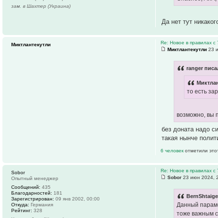
зам. в Шахтер (Украина)
Да нет тут никако
Re: Новое в правилах с 
Миктлантекутли
Миктлантекутли
23 и
ranger писа
Миктлан
то есть за
возможно, вы 
без доната надо с
такая нынче поли
6 человек
отметили это
Re: Новое в правилах с 
Sobor
Sobor
23 июн 2024, 
Опытный менеджер
Сообщений:
435
Благодарностей:
181
BernShtaige
Зарегистрирован:
09 янв 2002, 00:00
Данный параме
Откуда:
Германия
Рейтинг:
328
тоже важным с