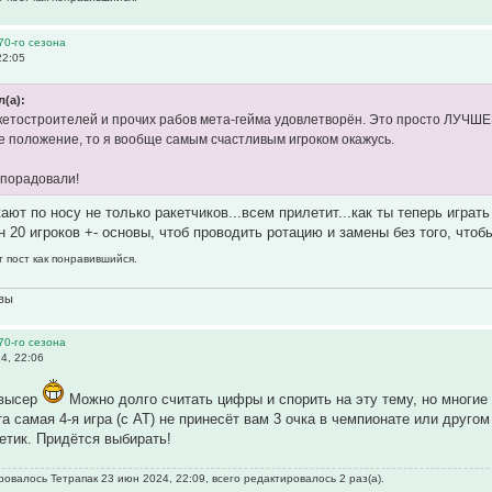
70-го сезона
22:05
л(а):
етостроителей и прочих рабов мета-гейма удовлетворён. Это просто ЛУЧШЕЕ
 положение, то я вообще самым счастливым игроком окажусь.
 порадовали!
ают по носу не только ракетчиков...всем прилетит...как ты теперь играт
н 20 игроков +- основы, чтоб проводить ротацию и замены без того, чтоб
т пост как понравившийся.
овы
70-го сезона
4, 22:06
 высер
Можно долго считать цифры и спорить на эту тему, но многие 
та самая 4-я игра (с АТ) не принесёт вам 3 очка в чемпионате или друго
етик. Придётся выбирать!
овалось Тетрапак 23 июн 2024, 22:09, всего редактировалось 2 раз(а).