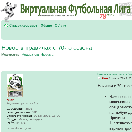
Список форумов
‹
Общие
‹
О Лиге
Новое в правилах с 70-го сезона
Модератор:
Модераторы форума
Новое в правилах с 70-
Akar
23 июн 2024, 2
Начиная с 70-го с
Изменены п
Akar
минимально 
Администратор сайта
спецвозможн
Сообщений:
3801
на любую др
Благодарностей:
2816
Зарегистрирован:
20 авг 2001, 19:00
Причины:
Откуда:
Минск, Беларусь
1. спецвозм
Рейтинг:
471
вариант для
Горки (Беларусь)