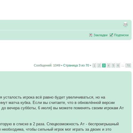
Закладки
Подписки
Сообщений: 1049 •
Страница
3
из
70
•
...
1
2
3
4
5
6
70
я усталость игрока всё равно будет увеличиваться, но на
нут матча кубка. Если вы считаете, что в обновлённой версии
. до вечера субботы, 6 июля) вы можете поменять своим игрокам Ат
торую в списке в 2 раза. Спецвозможность Ат - беспроигрышный
 необходима, чтобы сильный игрок мог играть за двоих и это