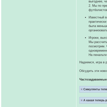
выгоднее, ч
2. Мы по пр
футболистов
Известный в
практически
была меньше
организоват
Игроки, вых
Мы рассчиты
посмотрим. 
одновременн
На пенальти
Надеемся, игра в 
Обсудить эти ново
Частозадаваемые
Симулянты тепе
А какая теперь 