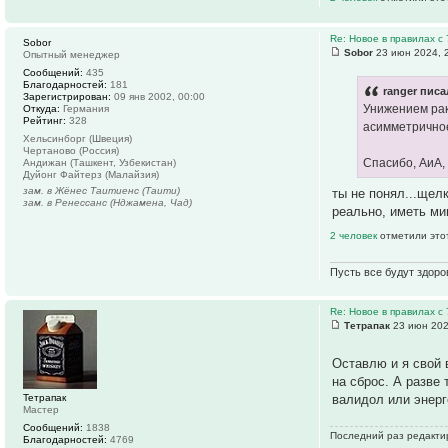
Re: Новое в правилах с 
Sobor
Sobor
23 июн 2024, 
Опытный менеджер
Сообщений:
435
Благодарностей:
181
ranger писа
Зарегистрирован:
09 янв 2002, 00:00
Унижением рак
Откуда:
Германия
Рейтинг:
328
асимметричное
Хельсинборг (Швеция)
Чертаново (Россия)
Спасибо, АиА,
Андижан (Ташкент, Узбекистан)
Дуйонг Файтерз (Малайзия)
зам. в Жёнес Таитиенс (Таити)
ты не понял...щелк
зам. в Ренессанс (Нджамена, Чад)
реально, иметь ми
2 человек
отметили это
Пусть все будут здор
Re: Новое в правилах с 
Тетрапак
23 июн 202
Оставлю и я свой
на сброс. А разве 
Тетрапак
валидол или энерг
Мастер
Сообщений:
1838
Последний раз редактир
Благодарностей:
4769