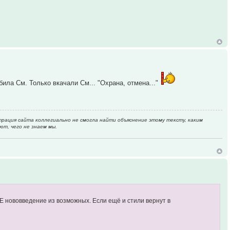
ила См. Только вкачали См... "Охрана, отмена..."
рация сайта коллегиально не смогла найти объяснение этому тексту, каким
ют, чего не знаем мы.
 нововведение из возможных. Если ещё и стили вернут в