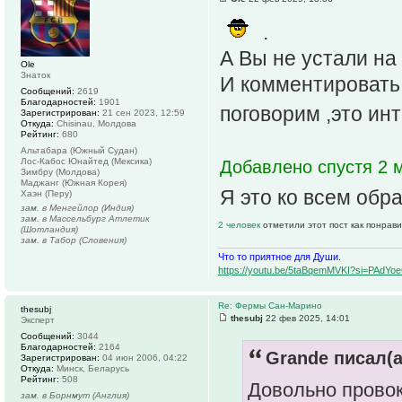
.
А Вы не устали на 
Ole
Знаток
И комментировать 
Сообщений:
2619
Благодарностей:
1901
поговорим ,это ин
Зарегистрирован:
21 сен 2023, 12:59
Откуда:
Chisinau, Молдова
Рейтинг:
680
Альтабара (Южный Судан)
Лос-Кабос Юнайтед (Мексика)
Добавлено спустя 2 м
Зимбру (Молдова)
Маджанг (Южная Корея)
Я это ко всем обр
Хаэн (Перу)
зам. в Менгейлор (Индия)
зам. в Массельбург Атлетик
2 человек
отметили этот пост как понрав
(Шотландия)
зам. в Табор (Словения)
Что то приятное для Души.
https://youtu.be/5taBqemMVKI?si=PAdY
Re: Фермы Сан-Марино
thesubj
thesubj
22 фев 2025, 14:01
Эксперт
Сообщений:
3044
Благодарностей:
2164
Grande писал(а
Зарегистрирован:
04 июн 2006, 04:22
Откуда:
Минск, Беларусь
Рейтинг:
508
Довольно прово
зам. в Борнмут (Англия)