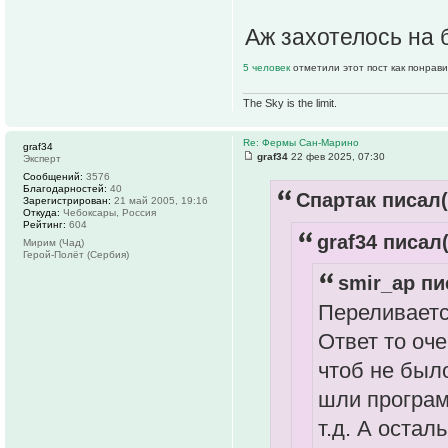
Аж захотелось на б
5 человек
отметили этот пост как понрав
The Sky is the limit.
Re: Фермы Сан-Марино
graf34
graf34
22 фев 2025, 07:30
Эксперт
Сообщений:
3576
Благодарностей:
40
Спартак писал(
Зарегистрирован:
21 май 2005, 19:16
Откуда:
Чебоксары, Россия
Рейтинг:
604
graf34 писал(
Мирим (Чад)
Герой-Полёт (Сербия)
smir_ap пи
Переливается
Ответ то оче
чтоб не был
шли програ
т.д. А остал