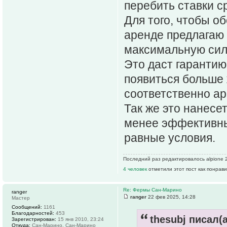
перебить ставки с
Для того, чтобы о
аренде предлагаю 
максимальную силу
Это даст гарантию,
появиться больше 
соответственно а
Так же это нанесе
менее эффективны
равные условия.
Последний раз редактировалось alpione 2
4 человек
отметили этот пост как понрав
Re: Фермы Сан-Марино
ranger
ranger
22 фев 2025, 14:28
Мастер
Сообщений:
1161
Благодарностей:
453
thesubj писал(а
Зарегистрирован:
15 янв 2010, 23:24
Откуда:
Сан-Марино, Сан-Марино