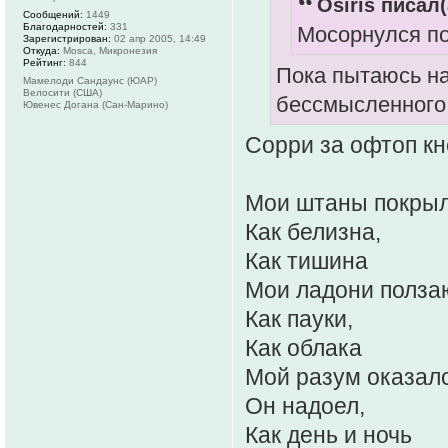
Osiris писал(
Сообщений:
1449
Благодарностей:
331
Мосорнулся п
Зарегистрирован:
02 апр 2005, 14:49
Откуда:
Mosca, Микронезия
Рейтинг:
844
Пока пытаюсь на
Мамелоди Сандаунс (ЮАР)
Велосити (США)
бессмысленного 
Ювенес Догана (Сан-Марино)
Сорри за офтоп кн
Мои штаны покрыл
Как белизна,
Как тишина
Мои ладони ползаю
Как пауки,
Как облака
Мой разум оказалс
Он надоел,
Как день и ночь