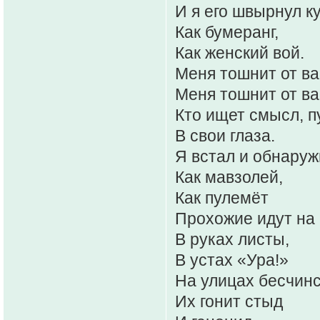
И я его швырнул ку
Как бумеранг,
Как женский вой.
Меня тошнит от ва
Меня тошнит от ва
Кто ищет смысл, п
В свои глаза.
Я встал и обнаружи
Как мавзолей,
Как пулемёт
Прохожие идут на
В руках листы,
В устах «Ура!»
На улицах бесчинс
Их гонит стыд