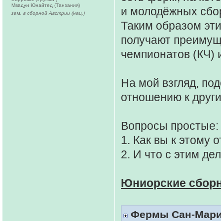
Мвадуи Юнайтед (Танзания)
и молодёжных сбо
зам. в сборной Австрии (нац.)
Таким образом эти
получают преимущ
чемпионатов (КЧ) 
На мой взгляд, по
отношению к друг
Вопросы простые:
1. Как вы к этому 
2. И что с этим де
Юниорские сбор
Фермы Сан-Марино