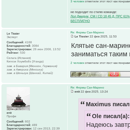
3 человек
отметили этот пост как понрав
не подходит по стилю команде:
Лол Джидум, CM / CD 18 45 Д, ПРС 61%
БЕСПЛАТНО
Re: Фермы Сан-Марино
Le Tissier
Le Tissier
22 фев 2025, 11:53
Эксперт
Сообщений:
4168
Клятые сан-марин
Благодарностей:
3084
Зарегистрирован:
26 июн 2006, 13:52
заниматься таким 
Рейтинг:
530
Сельта (Испания)
Кигези Хоумбойз (Уганда)
2 человек
отметили этот пост как понрав
зам. в Бавария (Мюнхен, Германия)
зам. в Америка (Мексика)
зам. в Шеньхуа (Шанхай, Китай)
Re: Фермы Сан-Марино
enit
22 фев 2025, 13:24
Maximus писал(
enit
Ole писал(а):
Профи
Сообщений:
602
Надеюсь завтр
Благодарностей:
489
Зарегистрирован:
12 сен 2013, 22:39