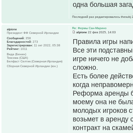
одна большая зага
Последний раз редактировалось thesubj 2
Re: Фермы Сан-Марино
alpione
alpione
22 фев 2025, 14:03
Президент ФФ Северной Ирландии
Сообщений:
358
Правила игры напи
Благодарностей:
273
Зарегистрирован:
11 окт 2022, 05:38
Все эти подставн
Рейтинг:
1011
Вида (Бенин)
игре ничего не до
Тексома (США)
Белфаст Селтик (Северная Ирландия)
сложно.
Сборная Северной Ирландии (юн.)
Есть более действ
когда неправомер
Реформа аренды б
моему она не была
молодых игроков с
возьмет в аренду 
контракт на скаме