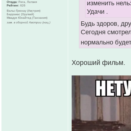
изменить нель
Откуда:
Рига, Латвия
Рейтинг:
626
Удачи .
Вальс-Грюнау (Австрия)
Барракас (Уругвай)
Мвадуи Юнайтед (Танзания)
Будь здоров, дру
зам. в сборной Австрии (нац.)
Сегодня смотрел
нормально буде
Хороший фильм.