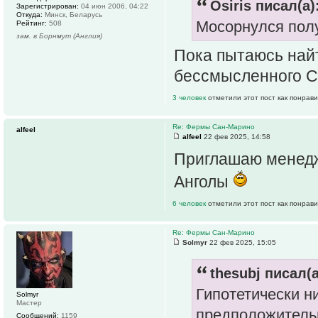
Osiris писал(а)
Зарегистрирован:
04 июн 2006, 04:22
Откуда:
Минск, Беларусь
Мосорнулся пол
Рейтинг:
508
зам. в Борнмут (Англия)
Пока пытаюсь найт
бессмысленного Са
3 человек
отметили этот пост как понрав
Re: Фермы Сан-Марино
alfeel
alfeel
22 фев 2025, 14:58
Приглашаю менедж
Анголы
6 человек
отметили этот пост как понрав
Re: Фермы Сан-Марино
Solmyr
22 фев 2025, 15:05
thesubj писал(а
Гипотетически н
Solmyr
Мастер
предположитель
Сообщений:
1159