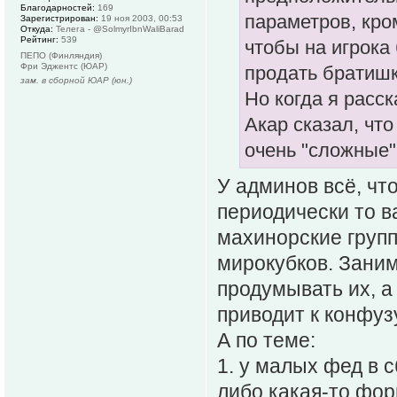
Благодарностей:
169
параметров, кро
Зарегистрирован:
19 ноя 2003, 00:53
Откуда:
Телега - @SolmyrIbnWaliBarad
Рейтинг:
539
чтобы на игрока
ПЕПО (Финляндия)
Фри Эджентс (ЮАР)
продать братишк
зам. в сборной ЮАР (юн.)
Но когда я расск
Акар сказал, что
очень "сложные"
У админов всё, чт
периодически то ва
махинорские групп
мирокубков. Зани
продумывать их, а 
приводит к конфуз
А по теме:
1. у малых фед в 
либо какая-то фор