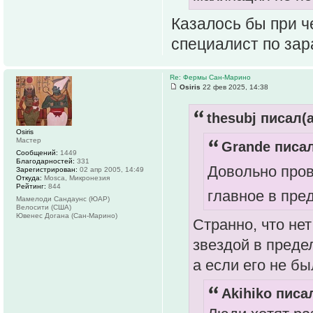
Казалось бы при ч
специалист по зар
Re: Фермы Сан-Марино
Osiris
22 фев 2025, 14:38
thesubj писал(а
Osiris
Мастер
Grande писал
Сообщений:
1449
Благодарностей:
331
Довольно про
Зарегистрирован:
02 апр 2005, 14:49
Откуда:
Mosca, Микронезия
Рейтинг:
844
главное в пре
Мамелоди Сандаунс (ЮАР)
Велосити (США)
Ювенес Догана (Сан-Марино)
Странно, что нет
звездой в преде
а если его не бы
Akihiko писал