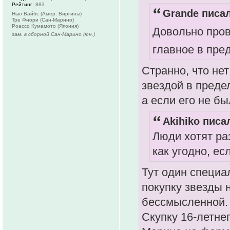
Рейтинг:
883
Grande писал
Нью Вайбс (Амер. Виргины)
Тре Фиори (Сан-Марино)
Роассо Кумамото (Япония)
Довольно про
зам. в сборной Сан-Марино (юн.)
главное в пре
Странно, что нет
звездой в преде
а если его не бы
Akihiko писал
Люди хотят ра
как угодно, ес
Тут один специа
покупку звезды 
бессмысленной.
Скупку 16-летне