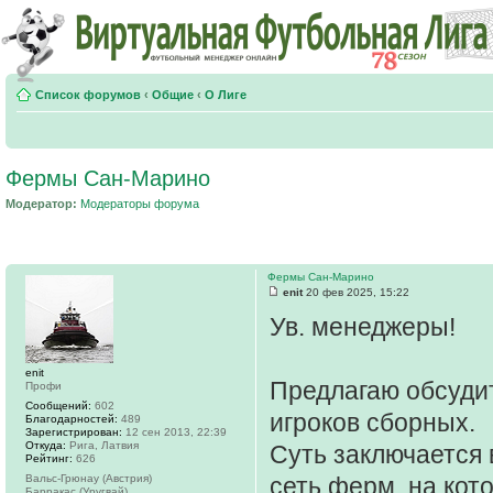
Список форумов
‹
Общие
‹
О Лиге
Фермы Сан-Марино
Модератор:
Модераторы форума
Фермы Сан-Марино
enit
20 фев 2025, 15:22
Ув. менеджеры!
enit
Предлагаю обсуди
Профи
Сообщений:
602
игроков сборных.
Благодарностей:
489
Зарегистрирован:
12 сен 2013, 22:39
Откуда:
Рига, Латвия
Суть заключается 
Рейтинг:
626
Вальс-Грюнау (Австрия)
сеть ферм, на кот
Барракас (Уругвай)