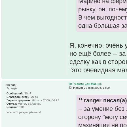
Марино на ферм
рынку, он, почем
В чем выгодност
одна большая за
Я, конечно, очень
но ещё более -- з
сделку как в сторо
"это очевидная ма
Re: Фермы Сан-Марино
thesubj
thesubj
22 фев 2025, 14:34
Эксперт
Сообщений:
3044
Благодарностей:
2164
ranger писал(а)
Зарегистрирован:
04 июн 2006, 04:22
Откуда:
Минск, Беларусь
-- за умение бе
Рейтинг:
508
зам. в Борнмут (Англия)
сторону "могу се
махинация не по