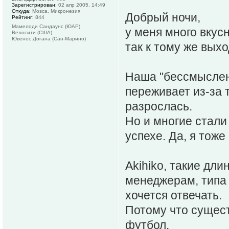
Зарегистрирован:
02 апр 2005, 14:49
Откуда:
Mosca, Микронезия
Добрый ночи,
Рейтинг:
844
Мамелоди Сандаунс (ЮАР)
у меня много вкусн
Велосити (США)
Ювенес Догана (Сан-Марино)
так к тому же вых
Наша "бессмыслен
переживает из-за т
разрослась.
Но и многие стали
успехе. Да, я тож
Akihiko, такие дл
менеджерам, типа 
хочется отвечать.
Потому что сущест
футбол.