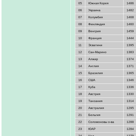
05
Южная Корея
1486
06
Украина
1482
07
Колумбия
1468
08
Финляндия
1460
09
Венгрия
1459
10
Франция
1444
11
Эсватини
1395
12
Сан-Марино
1383
13
Алжир
1374
14
Англия
1371
15
Бразилия
1365
16
США
1346
17
Куба
1336
18
Австрия
1330
19
Танзания
1314
20
Австралия
1295
21
Бельгия
1291
22
Соломоновы о-ва
1288
23
ЮАР
1284
24
Чад
1279