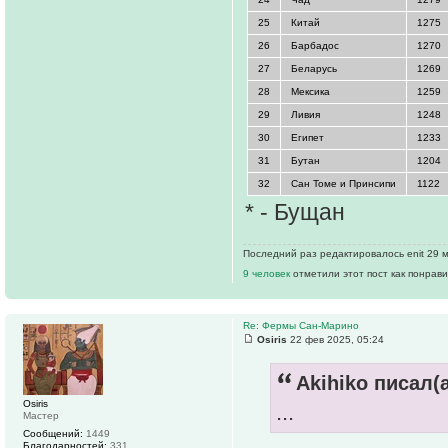
25
Китай
1275
26
Барбадос
1270
27
Беларусь
1269
28
Мексика
1259
29
Ливия
1248
30
Египет
1233
31
Бутан
1204
32
Сан Томе и Принсипи
1122
* - Бущан
Последний раз редактировалось enit 29 м
9 человек
отметили этот пост как понрав
Re: Фермы Сан-Марино
Osiris
22 фев 2025, 05:24
Akihiko писал(а
Osiris
...
Мастер
Сообщений:
1449
Благодарностей:
331