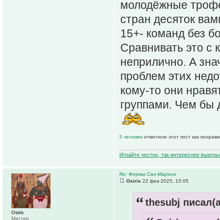
молодёжные трофеи
стран десяток вам
15+- команд без б
Сравнивать это с 
неприлично. А зна
проблем этих недо
кому-то они нравя
группами. Чем бы 
5 человек
отметили этот пост как понрав
Играйте честно, так интереснее выигры
Re: Фермы Сан-Марино
Osiris
22 фев 2025, 15:05
thesubj писал(а
Osiris
Мастер