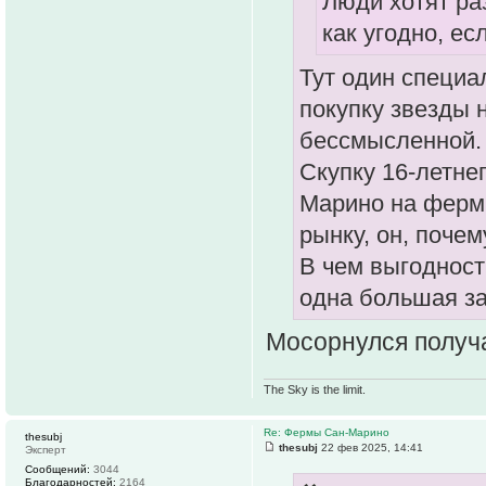
Люди хотят ра
как угодно, ес
Тут один специа
покупку звезды 
бессмысленной.
Скупку 16-летне
Марино на ферм
рынку, он, почем
В чем выгодност
одна большая за
Мосорнулся получ
The Sky is the limit.
Re: Фермы Сан-Марино
thesubj
thesubj
22 фев 2025, 14:41
Эксперт
Сообщений:
3044
Благодарностей:
2164