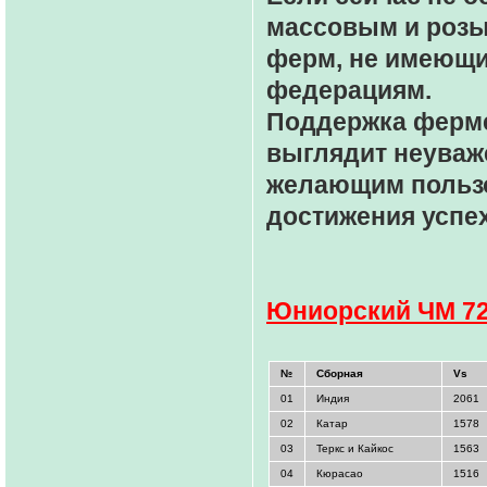
массовым и розы
ферм, не имеющи
федерациям.
Поддержка ферме
выглядит неуваж
желающим польз
достижения успех
Юниорский ЧМ 7
№
Сборная
Vs
01
Индия
2061
02
Катар
1578
03
Теркс и Кайкос
1563
04
Кюрасао
1516