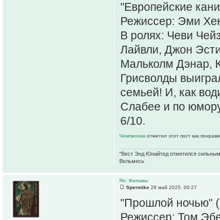
"Европейские кани
Режиссер: Эми Хек
В ролях: Чеви Чей
Лайвли, Джон Эсти
Мальколм Дэнар, 
Грисволды выиграл
семьей! И, как вод
Слабее и по юмору,
6/10.
Чемпионка
отметил этот пост как понрав
"Вест Энд Юнайтед отметился сильным ж
Вельмесь
Re: Фильмы
Spermike
28 май 2025, 00:27
"Прошлой ночью" (
Режиссер: Том Эбе