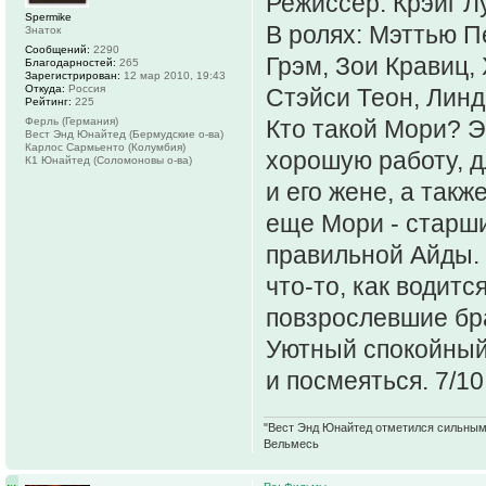
Режиссер: Крэйг Л
Spermike
В ролях: Мэттью П
Знаток
Сообщений:
2290
Грэм, Зои Кравиц,
Благодарностей:
265
Зарегистрирован:
12 мар 2010, 19:43
Откуда:
Россия
Стэйси Теон, Линд
Рейтинг:
225
Ферль (Германия)
Кто такой Мори? Э
Вест Энд Юнайтед (Бермудские о-ва)
Карлос Сармьенто (Колумбия)
хорошую работу, д
К1 Юнайтед (Соломоновы о-ва)
и его жене, а такж
еще Мори - старши
правильной Айды. 
что-то, как водитс
повзрослевшие брат
Уютный спокойный
и посмеяться. 7/10
"Вест Энд Юнайтед отметился сильным ж
Вельмесь