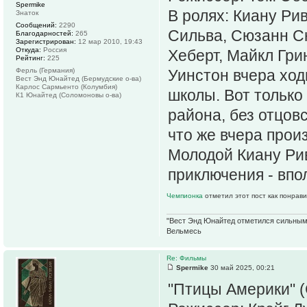
Spermike
В ролях: Киану Ри
Знаток
Сообщений:
2290
Сильва, Сюзанн Сн
Благодарностей:
265
Зарегистрирован:
12 мар 2010, 19:43
Откуда:
Россия
Хеберт, Майкл Гри
Рейтинг:
225
Ферль (Германия)
Уинстон вчера ход
Вест Энд Юнайтед (Бермудские о-ва)
Карлос Сармьенто (Колумбия)
школы. Вот только
К1 Юнайтед (Соломоновы о-ва)
района, без отцов
что же вчера произ
Молодой Киану Ри
приключения - впо
Чемпионка
отметил этот пост как понрав
"Вест Энд Юнайтед отметился сильным ж
Вельмесь
Re: Фильмы
Spermike
30 май 2025, 00:21
"Птицы Америки" (