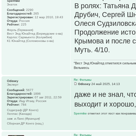
Spermike
В ролях: Татьяна 
Знаток
Сообщений:
2290
Друбич, Сергей Шн
Благодарностей:
265
Зарегистрирован:
12 мар 2010, 19:43
Откуда:
Россия
Олеся Судзиловск
Рейтинг:
225
Ферль (Германия)
Продолжение истор
Вест Энд Юнайтед (Бермудские о-ва)
Карлос Сармьенто (Колумбия)
Крымова и после с
К1 Юнайтед (Соломоновы о-ва)
Муть. 4/10.
"Вест Энд Юнайтед отметился сильным ж
Вельмесь
Re: Фильмы
Odissey
Odissey
24 май 2025, 14:13
Эксперт
Сообщений:
5677
даже и не знал, чт
Благодарностей:
1896
Зарегистрирован:
07 авг 2011, 22:59
Откуда:
Ищу Итаку, Россия
выходит и хорошо,
Рейтинг:
784
Содиграф (ДР Конго)
Spermike
отметил этот пост как понравив
Хеллас (Канада)
зам. в Ланс (Франция)
Сборная ДР Конго (нац.)
Re: Фильмы