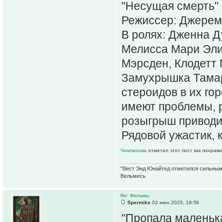
"Несущая смерть" 
Режиссер: Джерем
В ролях: Дженна Д
Мелисса Мари Эли
Мэрсден, Клодетт 
Замухрышка Тамар
стероидов в их гор
имеют проблемы, р
розыгрыш приводи
Рядовой ужастик, 
Чемпионка
отметил этот пост как понрав
"Вест Энд Юнайтед отметился сильным ж
Вельмесь
Re: Фильмы
Spermike
02 июн 2025, 19:56
"Пропала маленьк