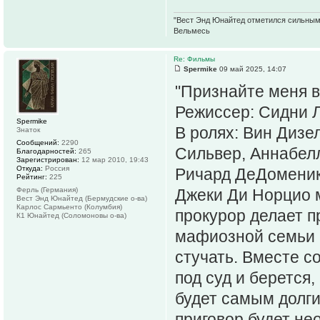
"Вест Энд Юнайтед отметился сильным ж
Вельмесь
Re: Фильмы
Spermike
09 май 2025, 14:07
"Признайте меня в
Режиссер: Сидни 
Spermike
В ролях: Вин Дизе
Знаток
Сообщений:
2290
Сильвер, Аннабелл
Благодарностей:
265
Зарегистрирован:
12 мар 2010, 19:43
Откуда:
Россия
Ричард ДеДоменико
Рейтинг:
225
Ферль (Германия)
Джеки Ди Норцио м
Вест Энд Юнайтед (Бермудские о-ва)
Карлос Сармьенто (Колумбия)
прокурор делает п
К1 Юнайтед (Соломоновы о-ва)
мафиозной семьи -
стучать. Вместе 
под суд и берется,
будет самым долги
приговор будет н