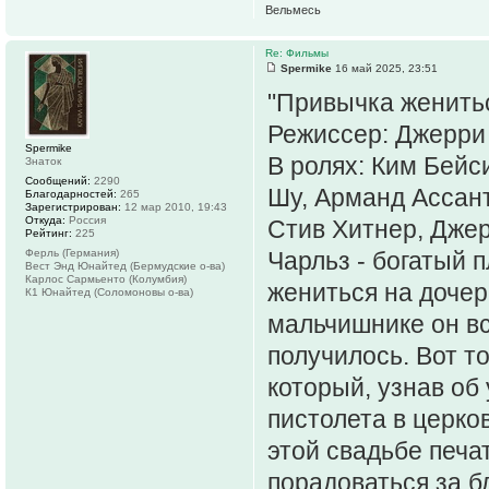
Вельмесь
Re: Фильмы
Spermike
16 май 2025, 23:51
"Привычка женитьс
Режиссер: Джерри
Spermike
В ролях: Ким Бейс
Знаток
Сообщений:
2290
Шу, Арманд Ассант
Благодарностей:
265
Зарегистрирован:
12 мар 2010, 19:43
Откуда:
Россия
Стив Хитнер, Дже
Рейтинг:
225
Ферль (Германия)
Чарльз - богатый 
Вест Энд Юнайтед (Бермудские о-ва)
Карлос Сармьенто (Колумбия)
жениться на дочер
К1 Юнайтед (Соломоновы о-ва)
мальчишнике он вст
получилось. Вот то
который, узнав об 
пистолета в церко
этой свадьбе печа
порадоваться за б