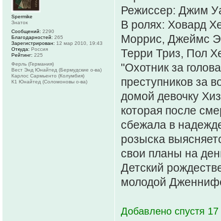
Режиссер: Джим У
Spermike
В ролях: Ховард Х
Знаток
Сообщений:
2290
Моррис, Джеймс Эй
Благодарностей:
265
Зарегистрирован:
12 мар 2010, 19:43
Откуда:
Россия
Терри Триз, Пол Х
Рейтинг:
225
Ферль (Германия)
"Охотник за голо
Вест Энд Юнайтед (Бермудские о-ва)
Карлос Сармьенто (Колумбия)
преступников за в
К1 Юнайтед (Соломоновы о-ва)
домой девочку Хиз
которая после сме
сбежала в надежде
розыска выясняетс
свои планы на день
Детский рождеств
молодой Дженнифер
Добавлено спустя 17 