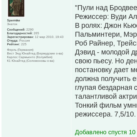
"Пули над Бродвее
Режиссер: Вуди Ал
Spermike
В ролях: Джон Кью
Знаток
Сообщений:
2290
Пальминтери, Мэр
Благодарностей:
265
Зарегистрирован:
12 мар 2010, 19:43
Откуда:
Россия
Роб Райнер, Трейс
Рейтинг:
225
Ферль (Германия)
Дэвид - молодой д
Вест Энд Юнайтед (Бермудские о-ва)
Карлос Сармьенто (Колумбия)
свою пьесу. Но ден
К1 Юнайтед (Соломоновы о-ва)
постановку дает ме
должна получить е
глупая бездарная 
талантливой актри
Тонкий фильм умн
режиссера. 7,5/10.
Добавлено спустя 10 