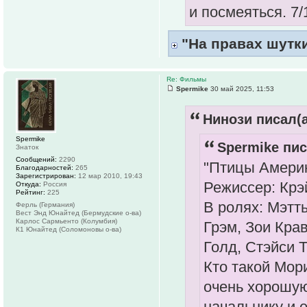
и посмеяться. 7/
"На правах шутк
Re: Фильмы
Spermike
30 май 2025, 11:53
Нинози писал(а
Spermike
Spermike пис
Знаток
Сообщений:
2290
"Птицы Америк
Благодарностей:
265
Зарегистрирован:
12 мар 2010, 19:43
Режиссер: Крэй
Откуда:
Россия
Рейтинг:
225
В ролях: Мэтт
Ферль (Германия)
Вест Энд Юнайтед (Бермудские о-ва)
Карлос Сармьенто (Колумбия)
Грэм, Зои Кра
К1 Юнайтед (Соломоновы о-ва)
Голд, Стэйси 
Кто такой Мор
очень хорошую
начальнику и 