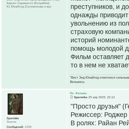
Карлос Сармьенто (Колумбия)
преступников, и д
К1 Юнайтед (Соломоновы о-ва)
однажды приводит 
увольнению из пол
страховую компани
историй номинант
помощь молодой д
Фильм оставляет дв
то в нем не хватае
"Вест Энд Юнайтед отметился сильным ж
Вельмесь
Re: Фильмы
Spermike
25 апр 2025, 22:12
"Просто друзья" (
Режиссер: Роджер
Spermike
В ролях: Райан Ре
Знаток
Сообщений:
2290