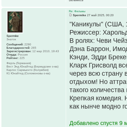
Вельмесь
Re: Фильмы
Spermike
27 май 2025, 00:20
"Каникулы" (США, 
Режиссер: Хароль
Spermike
В ролях: Чеви Чей
Знаток
Сообщений:
2290
Дэна Баррон, Имод
Благодарностей:
265
Зарегистрирован:
12 мар 2010, 19:43
Откуда:
Россия
Кэнди, Эдди Брек
Рейтинг:
225
Ферль (Германия)
Кларк Грисволд вс
Вест Энд Юнайтед (Бермудские о-ва)
Карлос Сармьенто (Колумбия)
через всю страну 
К1 Юнайтед (Соломоновы о-ва)
отдыхом! Но аттрак
такого количества
Крепкая комедия. Н
как нынче модно го
Добавлено спустя 9 м