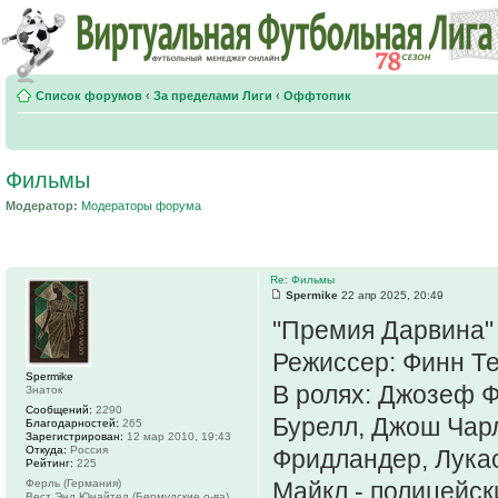
Список форумов
‹
За пределами Лиги
‹
Оффтопик
Фильмы
Модератор:
Модераторы форума
Re: Фильмы
Spermike
22 апр 2025, 20:49
"Премия Дарвина" 
Режиссер: Финн Т
Spermike
В ролях: Джозеф Ф
Знаток
Сообщений:
2290
Бурелл, Джош Чарл
Благодарностей:
265
Зарегистрирован:
12 мар 2010, 19:43
Откуда:
Россия
Фридландер, Лукас
Рейтинг:
225
Ферль (Германия)
Майкл - полицейс
Вест Энд Юнайтед (Бермудские о-ва)