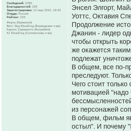
Сообщений:
2290
Энсел Элгорт, Май
Благодарностей:
265
Зарегистрирован:
12 мар 2010, 19:43
Откуда:
Россия
Уоттс, Октавия Сп
Рейтинг:
225
Ферль (Германия)
Продолжение исто
Вест Энд Юнайтед (Бермудские о-ва)
Карлос Сармьенто (Колумбия)
Джанин - лидер од
К1 Юнайтед (Соломоновы о-ва)
чтобы открыть кор
же окажется таким
подлежат уничтож
В общем, все по-п
преследуют. Тольк
Чего стоит только
мотивацией "надо ч
бессмысленностей
из персонажей соп
В общем, фильм яв
остыл". И почему "