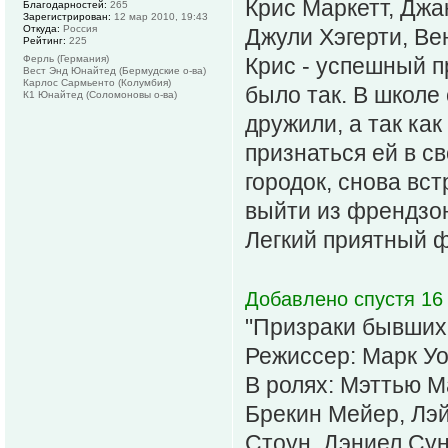
Крис Маркетт, Джа
Благодарностей:
265
Зарегистрирован:
12 мар 2010, 19:43
Откуда:
Россия
Джули Хэгерти, Ве
Рейтинг:
225
Ферль (Германия)
Крис - успешный п
Вест Энд Юнайтед (Бермудские о-ва)
Карлос Сармьенто (Колумбия)
было так. В школе
К1 Юнайтед (Соломоновы о-ва)
дружили, а так как
признаться ей в с
городок, снова вст
выйти из френдзо
Легкий приятный ф
Добавлено спустя 16 
"Призраки бывших 
Режиссер: Марк Уо
В ролях: Мэттью М
Брекин Мейер, Лэ
Стоун, Дэниел Су