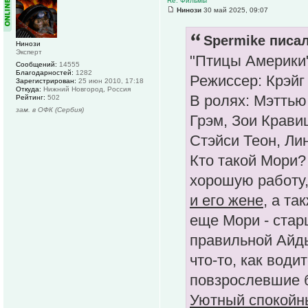
Re: Фильмы
Нинози
30 май 2025, 09:07
Spermike писал
Нинози
Эксперт
"Птицы Америки"
Сообщений:
14555
Благодарностей:
1282
Режиссер: Крэйг
Зарегистрирован:
25 июн 2010, 17:18
Откуда:
Нижний Новгород, Россия
В ролях: Мэттью
Рейтинг:
502
зам. в ОФК (Сербия)
Грэм, Зои Крави
Стэйси Теон, Ли
Кто такой Мори?
хорошую работу
и его жене
, а та
еще Мори - стар
правильной Айды
что-то, как води
повзрослевшие бр
Уютный спокойн