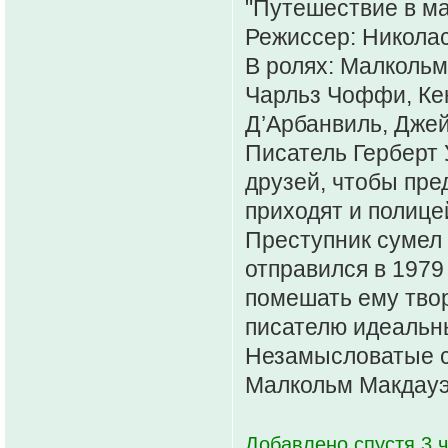
"Путешествие в м
Режиссер: Никола
В ролях: Малкольм
Чарльз Чоффи, Кен
Д’Арбанвиль, Джей
Писатель Герберт
друзей, чтобы пре
приходят и полиц
Преступник сумел
отправился в 1979 
помешать ему твор
писателю идеальны
Незамысловатые с
Малкольм Макдауэл
Добавлено спустя 3 ч