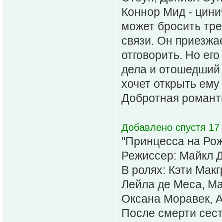
Коннор Мид - цини
может бросить тр
связи. Он приезжае
отговорить. Но ег
дела и отошедший 
хочет открыть ему
Добротная романти
Добавлено спустя 17
"Принцесса на Рож
Режиссер: Майкл 
В ролях: Кэти Мак
Лейла де Меса, Ма
Оксана Моравек, 
После смерти сес