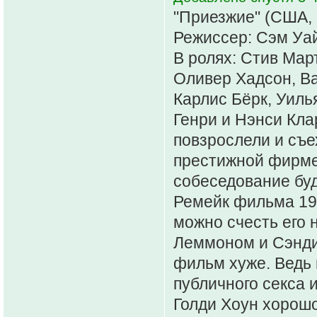
"Приезжие" (США, 
Режиссер: Сэм Уа
В ролях: Стив Мар
Оливер Хадсон, В
Карлис Бёрк, Уиль
Генри и Нэнси Кла
повзрослели и съе
престижной фирме 
собеседование буде
Ремейк фильма 196
можно счесть его 
Леммоном и Сэнди
фильм хуже. Ведь
публичного секса 
Голди Хоун хорошо