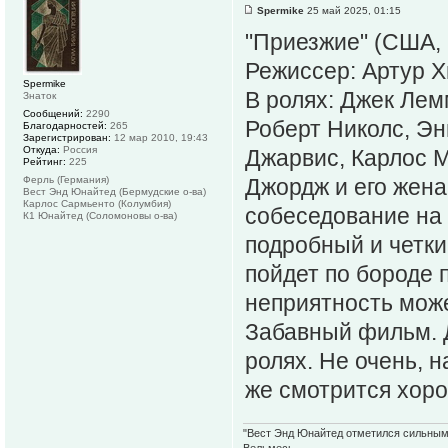
Spermike
25 май 2025, 01:15
"Приезжие" (США, 
Режиссер: Артур Х
Spermike
В ролях: Джек Лем
Знаток
Сообщений:
2290
Роберт Николс, Эн
Благодарностей:
265
Зарегистрирован:
12 мар 2010, 19:43
Откуда:
Россия
Джарвис, Карлос 
Рейтинг:
225
Ферль (Германия)
Джордж и его жена
Вест Энд Юнайтед (Бермудские о-ва)
Карлос Сармьенто (Колумбия)
собеседование на 
К1 Юнайтед (Соломоновы о-ва)
подробный и четки
пойдет по бороде 
неприятность може
Забавный фильм. 
ролях. Не очень, н
же смотрится хоро
"Вест Энд Юнайтед отметился сильным ж