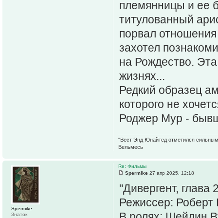
племянницы и ее 
титулованный арис
порвал отношения 
захотел познакоми
на Рождество. Эта
жизнях...
Редкий образец а
которого не хочет
Роджер Мур - бывш
"Вест Энд Юнайтед отметился сильным ж
Вельмесь
Re: Фильмы
Spermike
27 апр 2025, 12:18
"Дивергент, глава 
Режиссер: Роберт 
Spermike
В ролях: Шейлин В
Знаток