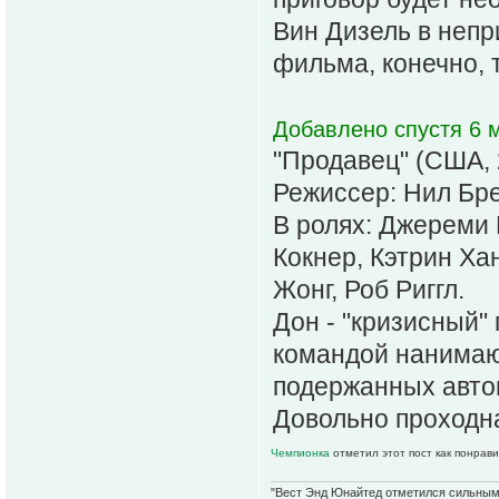
Вин Дизель в неп
фильма, конечно, т
Добавлено спустя 6 м
"Продавец" (США, 
Режиссер: Нил Бр
В ролях: Джереми 
Кокнер, Кэтрин Ха
Жонг, Роб Риггл.
Дон - "кризисный"
командой нанимают
подержанных авто
Довольно проходна
Чемпионка
отметил этот пост как понрав
"Вест Энд Юнайтед отметился сильным ж