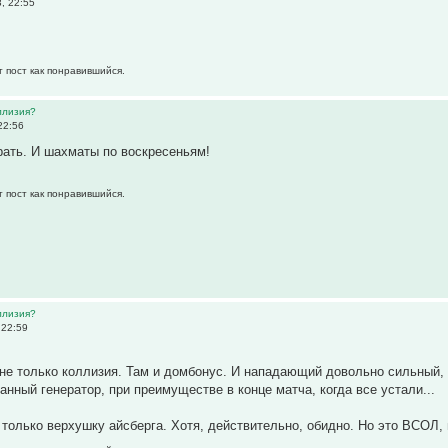
, 22:55
т пост как понравившийся.
ллизия?
22:56
рать. И шахматы по воскресеньям!
т пост как понравившийся.
ллизия?
 22:59
 не только коллизия. Там и домбонус. И нападающий довольно сильный, 
анный генератор, при преимуществе в конце матча, когда все устали...
 только верхушку айсберга. Хотя, действительно, обидно. Но это ВСОЛ, 