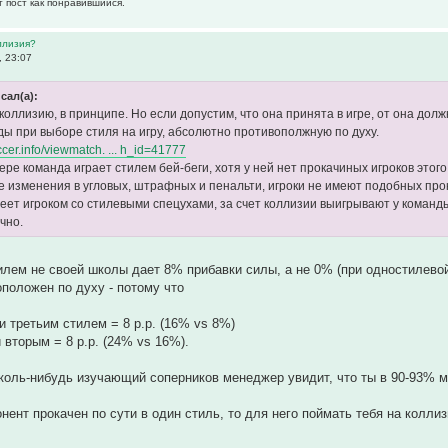
т пост как понравившийся.
ллизия?
, 23:07
исал(а):
оллизию, в принципе. Но если допустим, что она принята в игре, от она долж
ды при выборе стиля на игру, абсолютно противополжную по духу.
occer.info/viewmatch. ... h_id=41777
ре команда играет стилем бей-беги, хотя у ней нет прокачиных игроков этого с
е изменения в угловых, штрафных и пенальти, игроки не имеют подобных прока
еет игроком со стилевыми спецухами, за счет коллизии выигрывают у команд
чно.
илем не своей школы дает 8% прибавки силы, а не 0% (при одностилевой 
положен по духу - потому что
и третьим стилем = 8 р.р. (16% vs 8%)
 вторым = 8 р.р. (24% vs 16%).
коль-нибудь изучающий соперников менеджер увидит, что ты в 90-93% ма
онент прокачен по сути в один стиль, то для него поймать тебя на колли