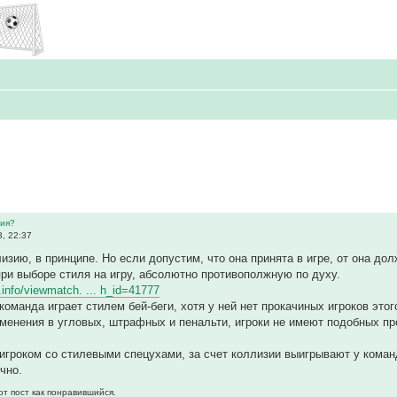
зия?
3, 22:37
изию, в принципе. Но если допустим, что она принята в игре, от она дол
ри выборе стиля на игру, абсолютно противополжную по духу.
r.info/viewmatch. ... h_id=41777
оманда играет стилем бей-беги, хотя у ней нет прокачиных игроков этого 
менения в угловых, штрафных и пенальти, игроки не имеют подобных про
игроком со стилевыми спецухами, за счет коллизии выигрывают у кома
чно.
от пост как понравившийся.