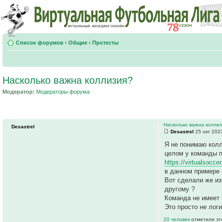
Список форумов
‹
Общие
‹
Протесты
Насколько важна коллизия?
Модератор:
Модераторы форума
Насколько важна колли
Desastrel
Desastrel
25 окт 202
Я не понимаю колл
целом у команды п
https://virtualsocce
в данном примере к
Вот сделали же из
другому ?
Команда не имеет 
Это просто не логи
20 человек
отметили эт