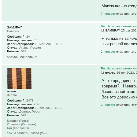
Максимально ожидае
7 человек
отметили это
Re: Насколько важна ко
SAMURAY
SAMURAY
25 окт 202
Новичок
Сообщений:
24
Я только из за ко
Благодарностей:
35
выигранной коллиз
Зарегистрирован:
18 май 2010, 11:20
Откуда:
Анапа, Россия
Рейтинг:
527
2 человек
отметили это
Футура (Финляндия)
Re: Насколько важна ко
uvarov
26 окт 2023, 
А что предпринял 
вовремя?.. Ничего
бесполезной теме н
uvarov
Знаток
Всё это довольно 
Сообщений:
2478
Благодарностей:
756
2 человек
отметили это
Зарегистрирован:
30 янв 2010, 11:28
Откуда:
Донецк, Россия
Рейтинг:
591
Марист (Тонга)
Олимпия (Суринам)
Гай (Хорватия)
зам. в сборной Тонга (юн.)