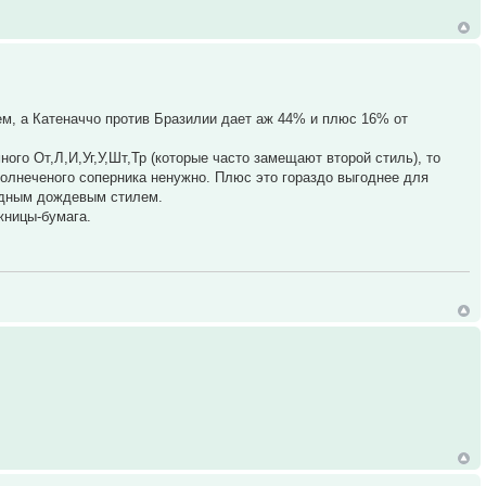
м, а Катеначчо против Бразилии дает аж 44% и плюс 16% от
ного От,Л,И,Уг,У,Шт,Тр (которые часто замещают второй стиль), то
 солнеченого соперника ненужно. Плюс это гораздо выгоднее для
родным дождевым стилем.
жницы-бумага.