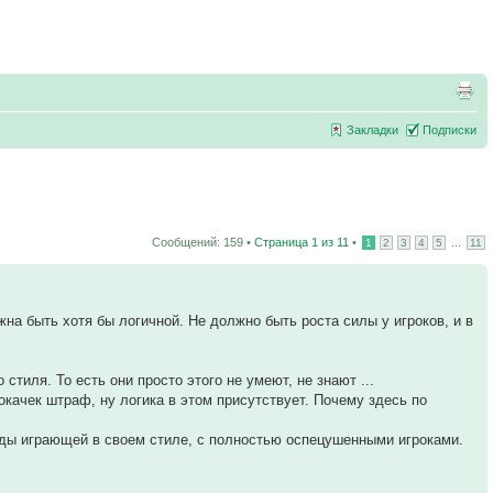
Закладки
Подписки
Сообщений: 159 •
Страница
1
из
11
•
...
1
2
3
4
5
11
жна быть хотя бы логичной. Не должно быть роста силы у игроков, и в
стиля. То есть они просто этого не умеют, не знают ...
качек штраф, ну логика в этом присутствует. Почему здесь по
нды играющей в своем стиле, с полностью оспецушенными игроками.