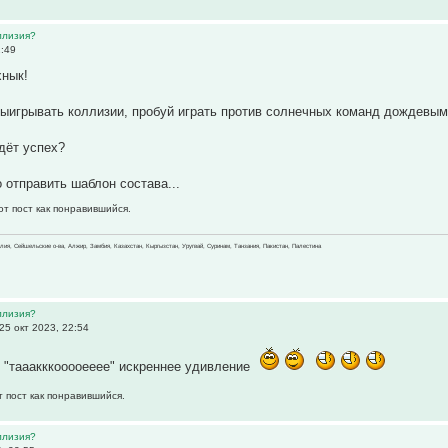
ллизия?
2:49
хнык!
выигрывать коллизии, пробуй играть против солнечных команд дождевым
ждёт успех?
о отправить шаблон состава...
от пост как понравившийся.
зилия, Сейшельские о-ва, Алжир, Замбия, Казахстан, Кыргызстан, Уругвай, Суринам, Танзания, Пакистан, Палестина
ллизия?
25 окт 2023, 22:54
 "тааакккооооееее" искреннее удивление
т пост как понравившийся.
ллизия?