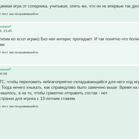
мая игра от соперника, учитывая, опять же, что он не впервые так делае
т пост как понравившийся.
ллизия?
3, 23:45
ллизии во всол играю) Без нее интерес пропадает. И так понятно что бол
ии.
т пост как понравившийся.
ллизия?
00:09
ТС, чтобы переломить неблагоприятно складывающийся для него ход игр
. Тогда нечего хныкать, как справедливо было замечено выше. Время на
ашлось, а на то, чтобы грамотно отправить состав - нет.
странно для игрока с 13-летним стажем.
т пост как понравившийся.