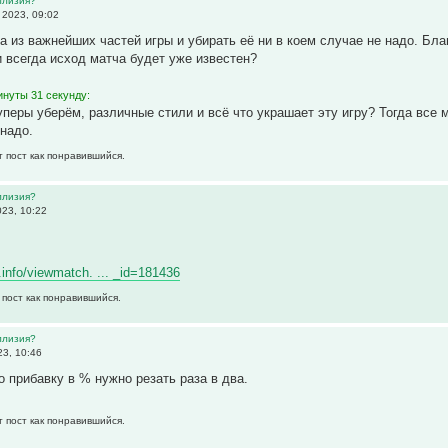
ллизия?
 2023, 09:02
на из важнейших частей игры и убирать её ни в коем случае не надо. Бл
ли всегда исход матча будет уже известен?
инуты 31 секунду:
перы уберём, различные стили и всё что украшает эту игру? Тогда все м
 надо.
т пост как понравившийся.
ллизия?
023, 10:22
r.info/viewmatch. ... _id=181436
 пост как понравившийся.
ллизия?
23, 10:46
о прибавку в % нужно резать раза в два.
т пост как понравившийся.