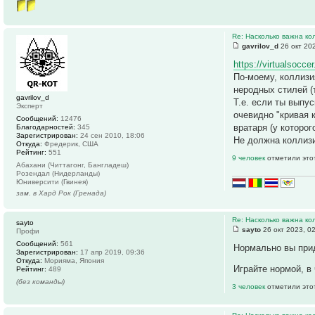
Re: Насколько важна ко
gavrilov_d
26 окт 20
https://virtualsocc
По-моему, коллизи
неродных стилей (
gavrilov_d
Т.е. если ты выпу
Эксперт
очевидно "кривая 
Сообщений:
12476
вратаря (у которо
Благодарностей:
345
Зарегистрирован:
24 сен 2010, 18:06
Не должна коллизи
Откуда:
Фредерик, США
Рейтинг:
551
9 человек
отметили это
Абахани (Читтагонг, Бангладеш)
Розендал (Нидерланды)
Юниверсити (Гвинея)
зам. в Хард Рок (Гренада)
Re: Насколько важна ко
sayto
sayto
26 окт 2023, 0
Профи
Сообщений:
561
Нормально вы при
Зарегистрирован:
17 апр 2019, 09:36
Откуда:
Морияма, Япония
Играйте нормой, 
Рейтинг:
489
(без команды)
3 человек
отметили это