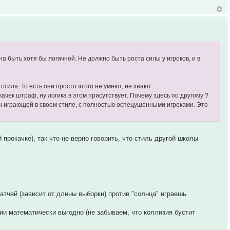
на быть хотя бы логичной. Не должно быть роста силы у игроков, и в
тиля. То есть они просто этого не умеют, не знают ...
чек штраф, ну логика в этом присутствует. Почему здесь по другому ?
ы играющей в своем стиле, с полностью оспецушенными игроками. Это
прокачке), так что не верно говорить, что стиль другой школы
тчей (зависит от длины выборки) против "солнца" играешь
зии математически выгодно (не забываем, что коллизия бустит