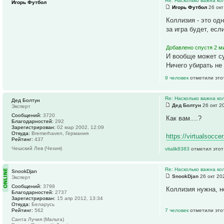
Re: Насколько важна ко
Игорь Футбол
Игорь Футбол
26 окт
Коллизия - это од
за игра будет, ес
Добавлено спустя 2 м
И вообще может су
Ничего убирать не
9 человек
отметили это
Re: Насколько важна ко
Дед Болтун
Дед Болтун
26 окт 2
Эксперт
Сообщений:
3720
Как вам....?
Благодарностей:
292
Зарегистрирован:
02 мар 2002, 12:09
Откуда:
Bremerhaven, Германия
https://virtualsocce
Рейтинг:
437
Чешский Лев (Чехия)
vitalik8383
отметил этот
Re: Насколько важна ко
SnookDjan
SnookDjan
26 окт 20
Эксперт
Сообщений:
3798
Коллизия нужна, н
Благодарностей:
2737
Зарегистрирован:
15 апр 2012, 13:34
Откуда:
Беларусь
Рейтинг:
562
7 человек
отметили это
Санта Лучия (Мальта)