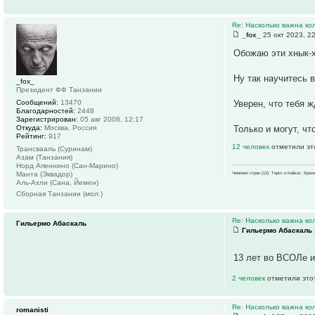
Re: Насколько важна ко
_fox_
25 окт 2023, 2
Обожаю эти хнык-
Ну так научитесь 
_fox_
Президент ФФ Танзании
Сообщений:
13470
Уверен, что тебя 
Благодарностей:
2448
Зарегистрирован:
05 авг 2008, 12:17
Откуда:
Москва, Россия
Только и могут, чт
Рейтинг:
917
12 человек
отметили эт
Трансвааль (Суринам)
Азам (Танзания)
Норд Апеннино (Сан-Марино)
Манта (Эквадор)
Чемпион стран (12): Теркс и Кайкос, Бра
Аль-Ахли (Сана, Йемен)
Сборная Танзании (мол.)
Re: Насколько важна ко
Гильермо Абаскаль
Гильермо Абаскаль
13 лет во ВСОЛе и
2 человек
отметили это
Re: Насколько важна ко
romanisti