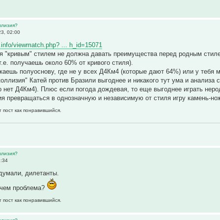
ллизия?
23, 02:00
er.info/viewmatch.php? ... h_id=15071
я "кривым" стилем не должна давать преимущества перед родным стиле
т.е. получаешь около 60% от кривого стиля).
скаешь полуоснову, где не у всех Д4Км4 (которые дают 64%) или у тебя м
коллизия" Катей против Бразили выгоднее и никакого тут ума и анализа
го нет Д4Км4). Плюс если погода дождевая, то еще выгоднее играть не
я превращаться в однозначную и независимую от стиля игру камень-но
т пост как понравившийся.
ллизия?
2:34
думали, дилетанты.
в чем проблема?
т пост как понравившийся.