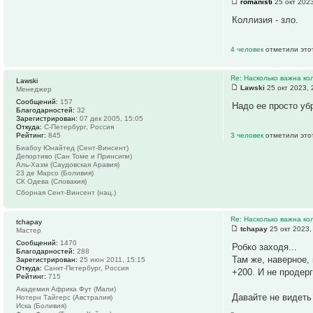
romanisti
25 окт 2023
Коллизия - зло.
4 человек
отметили это
Re: Насколько важна ко
Lawski
Lawski
25 окт 2023, 
Менеджер
Сообщений:
157
Надо ее просто уб
Благодарностей:
32
Зарегистрирован:
07 дек 2005, 15:05
Откуда:
С-Петербург, Россия
Рейтинг:
845
3 человек
отметили это
Биабоу Юнайтед (Сент-Винсент)
Депортиво (Сан Томе и Принсипи)
Аль-Хазм (Саудовская Аравия)
23 де Марсо (Боливия)
СК Одева (Словакия)
Сборная Сент-Винсент (нац.)
Re: Насколько важна ко
tchapay
tchapay
25 окт 2023,
Мастер
Сообщений:
1470
Робко заходя...
Благодарностей:
288
Там же, наверное,
Зарегистрирован:
25 июн 2011, 15:15
Откуда:
Санкт-Петербург, Россия
+200. И не продерг
Рейтинг:
715
Академия Африка Фут (Мали)
Давайте не видеть
Нотерн Тайгерс (Австралия)
Иска (Боливия)