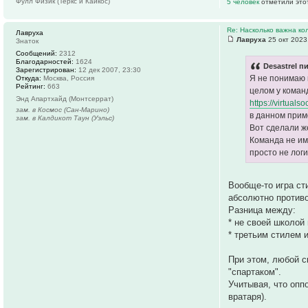
Фулл Физик (Теркс и Кайкос)
5 человек
отметили это
Re: Насколько важна ко
Лавруха
Лавруха
25 окт 2023
Знаток
Сообщений:
2312
Благодарностей:
1624
Desastrel п
Зарегистрирован:
12 дек 2007, 23:30
Я не понимаю к
Откуда:
Москва, Россия
Рейтинг:
663
целом у коман
Энд Апартхайд (Монтсеррат)
https://virtuals
зам. в Космос (Сан-Марино)
в данном приме
зам. в Калдикот Таун (Уэльс)
Вот сделали ж
Команда не им
просто не логи
Вообще-то игра ст
абсолютно противо
Разница между:
* не своей школой 
* третьим стилем и
При этом, любой с
"спартаком".
Учитывая, что опп
вратаря).