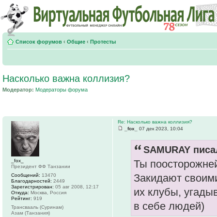
Список форумов
‹
Общие
‹
Протесты
Насколько важна коллизия?
Модератор:
Модераторы форума
Re: Насколько важна коллизия?
_fox_
07 дек 2023, 10:04
SAMURAY писал
_fox_
Ты поосторожней
Президент ФФ Танзании
Закидают своими
Сообщений:
13470
Благодарностей:
2449
Зарегистрирован:
05 авг 2008, 12:17
их клубы, угады
Откуда:
Москва, Россия
Рейтинг:
919
в себе людей)
Трансвааль (Суринам)
Азам (Танзания)