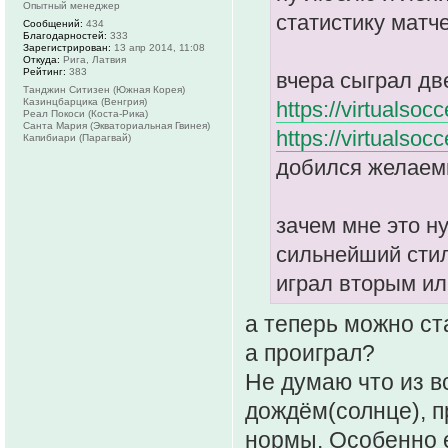
Опытный менеджер
статистику матч
Сообщений:
434
Благодарностей:
333
Зарегистрирован:
13 апр 2014, 11:08
Откуда:
Рига, Латвия
Рейтинг:
383
вчера сыграл дв
Танджин Ситизен (Южная Корея)
Казинцбарцика (Венгрия)
https://virtualsoc
Реал Покоси (Коста-Рика)
Санта Мария (Экваториальная Гвинея)
https://virtualsoc
Капибиари (Парагвай)
добился желаемы
зачем мне это н
сильнейший стил
играл вторым ил
а теперь можно ст
а проиграл?
Не думаю что из в
дождём(солнце), п
нормы. Особенно 