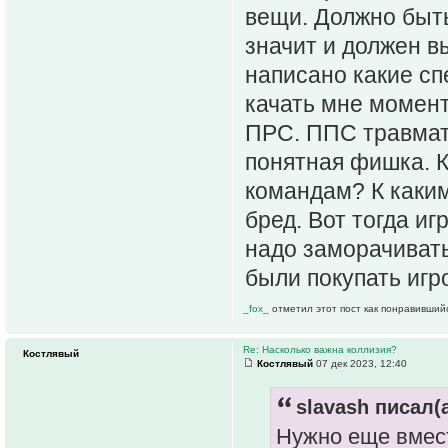
вещи. Должно быть
значит и должен в
написано какие сп
качать мне момент
ПРС. ППС травмат
понятная фишка. К
командам? К каким
бред. Вот тогда иг
надо заморачивать
были покупать игр
_fox_
отметил этот пост как понравивший
Re: Насколько важна коллизия?
Костлявый
Костлявый
07 дек 2023, 12:40
slavash писал(а
Нужно еще вмест