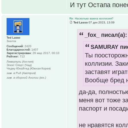
И тут Остапа поне
Re: Насколько важна коллизия?
Ted Lasso
07 дек 2023, 13:09
_fox_ писал(а):
Ted Lasso
Знаток
SAMURAY пис
Сообщений:
2420
Благодарностей:
1407
Зарегистрирован:
26 мар 2017, 00:10
Ты поосторожн
Рейтинг:
712
коллизии. Зак
Ливерпуль (Англия)
Элект Спорт (Чад)
Чеджу Юнайтед (Южная Корея)
заставят играт
зам. в Рид (Австрия)
зам. в сборной Англии (юн.)
Вообще бред 
да-да, полност
меня вот тоже з
паспорт и посад
не нравятся кол