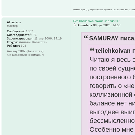
Чемпион стран (12): Теркс и Кайкос, Бразилия, Сейшельские о-ва, Алжир
Re: Насколько важна коллизия?
Almadeus
Almadeus
08 дек 2023, 14:50
Мастер
Сообщений:
1587
Благодарностей:
71
SAMURAY писал
Зарегистрирован:
11 апр 2006, 14:19
Откуда:
Алматы, Казахстан
Рейтинг:
598
telichkoivan 
Алатау 2007 (Казахстан)
ФК Магдебург (Германия)
Читаю я весь 
по своей сущн
построенного 
говорить о «н
коллизионной с
балансе нет н
выгоднее выиг
бессмысленно 
Особенно мне 