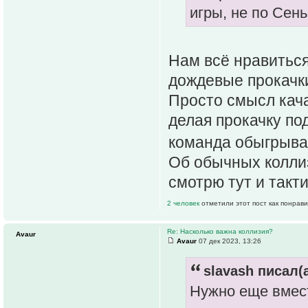
игры, не по Сень
Нам всё нравиться
дождевые прокачки
Просто смысл кача
делая прокачку под
команда обыгрыв
Об обычных коллиз
смотрю тут и такти
2 человек
отметили этот пост как понрав
Re: Насколько важна коллизия?
Avaur
Avaur
07 дек 2023, 13:26
slavash писал(а
Нужно еще вмест