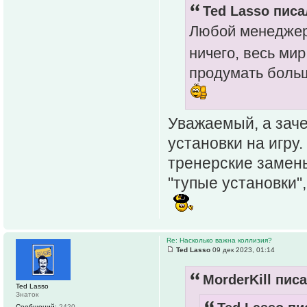
Ted Lasso писа
Любой менеджер 
ничего, весь мир
продумать больш
Уважаемый, а заче
установки на игру.
тренерские замены
"тупые установки"
Re: Насколько важна коллизия?
Ted Lasso
09 дек 2023, 01:14
MorderKill писа
Ted Lasso
Знаток
Сообщений:
2420