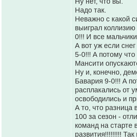
Ну нет, что вы.
Надо так.
Неважно с какой с
выиграл коллизию .
0!!! И все мальчик
А вот уж если сне
5-0!!! А потому чт
Мансити опускаютс
Ну и, конечно, дем
Бавария 9-0!!! А п
расплакались от у
освободились и п
А то, что разница 
100 за сезон - отл
команд на старте в
развития!!!!!!!!! Та