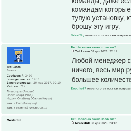
команды, даже есл
командам которые 
тупую установку, к
брошу эту игру.
VelvetSky
отметил этот пост как понравив
Re: Насколько важна коллизия?
Ted Lasso
08 дек 2023, 22:41
Любой менеджер со
Ted Lasso
ничего, весь мир р
Знаток
Сообщений:
2420
большее количеств
Благодарностей:
1407
Зарегистрирован:
26 мар 2017, 00:10
Рейтинг:
712
Deschko87
отметил этот пост как понрав
Ливерпуль (Англия)
Элект Спорт (Чад)
Чеджу Юнайтед (Южная Корея)
зам. в Рид (Австрия)
зам. в сборной Англии (юн.)
Re: Насколько важна коллизия?
MorderKill
MorderKill
08 дек 2023, 23:46