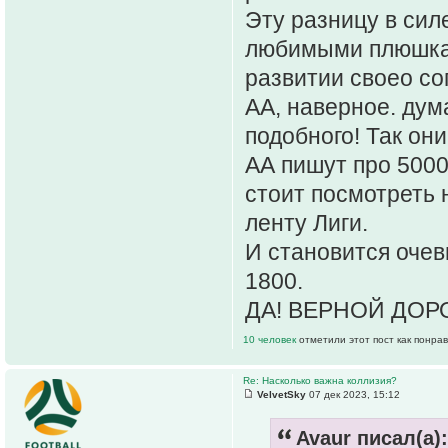
Эту разницу в сил
любимыми плюшками
развитии своео с
АА, наверное. дума
подобного! Так он
АА пишут про 500
стоит посмотреть
ленту Лиги.
И становится оче
1800.
ДА! ВЕРНОЙ ДОР
10 человек
отметили этот пост как понра
Re: Насколько важна коллизия?
VelvetSky
07 дек 2023, 15:12
Avaur писал(а):