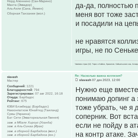
Норд Апеннино (Сан-Марино)
да-да, полностью 
Манта (Эквадор)
Аль-Ахли (Сана, Йемен)
меня вот тоже зас
Сборная Танзании (мол.)
и посадили на цеп
не нравятся колли
игры, не по Сеньке
Чемпион стран (12): Теркс и Кайкос, Бразилия, Сейшельские о-ва, Алжир
Re: Насколько важна коллизия?
slavash
slavash
07 дек 2023, 12:00
Мастер
Сообщений:
1221
Нужно еще вместе 
Благодарностей:
794
Зарегистрирован:
07 авг 2022, 16:18
понимаю допинг а 
Откуда:
Барбадос
Рейтинг:
675
тоже убрать, че я 
ЮВИ Блэкбердс (Барбадос)
Накхонпатхом Юнайтед (Таиланд)
Сумы (Украина)
соперник. Вот вста
Бат Сити (Экваториальная Гвинея)
зам. в Мбале Хироус (Уганда)
если не пойду в ат
зам. в Аль-Синаа (Ирак)
зам. в сборной Барбадоса (мол.)
на контр атаке. З
зам. в сборной Барбадоса (юн.)