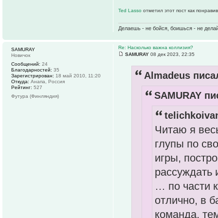
Ted Lasso
отметил этот пост как понрави
Делаешь - не бойся, боишься - не делай
Re: Насколько важна коллизия?
SAMURAY
SAMURAY
08 дек 2023, 22:35
Новичок
Сообщений:
24
Благодарностей:
35
Almadeus писал
Зарегистрирован:
18 май 2010, 11:20
Откуда:
Анапа, Россия
Рейтинг:
527
SAMURAY пис
Футура (Финляндия)
telichkoiva
Читаю я вес
глупы по св
игры, постро
рассуждать 
… по части 
отлично, в 
команда, те