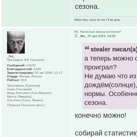
сезона.
When they come for me I`ll be gone
Re: Насколько важна коллизия?
_fox_
07 дек 2023, 23:05
stealer писал(а
_fox_
а теперь можно с
Президент ФФ Танзании
проиграл?
Сообщений:
13470
Благодарностей:
2449
Зарегистрирован:
05 авг 2008, 12:17
Не думаю что из
Откуда:
Москва, Россия
Рейтинг:
919
дождём(солнце),
Трансвааль (Суринам)
Азам (Танзания)
нормы. Особенно
Норд Апеннино (Сан-Марино)
Манта (Эквадор)
Аль-Ахли (Сана, Йемен)
сезона.
Сборная Танзании (мол.)
конечно можно!
собирай статистик