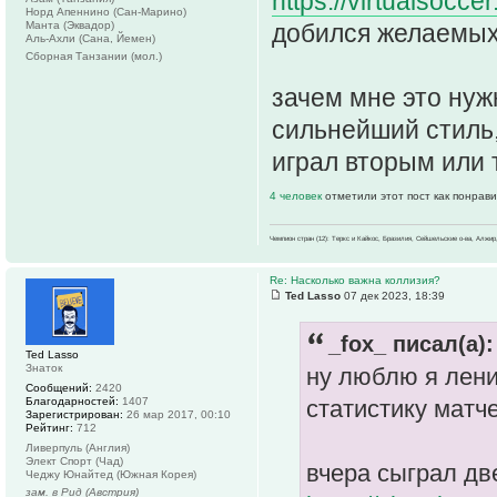
https://virtualsocce
Норд Апеннино (Сан-Марино)
Манта (Эквадор)
добился желаемых
Аль-Ахли (Сана, Йемен)
Сборная Танзании (мол.)
зачем мне это нуж
сильнейший стиль,
играл вторым или 
4 человек
отметили этот пост как понрав
Чемпион стран (12): Теркс и Кайкос, Бразилия, Сейшельские о-ва, Алжир
Re: Насколько важна коллизия?
Ted Lasso
07 дек 2023, 18:39
_fox_ писал(а):
Ted Lasso
Знаток
ну люблю я лени
Сообщений:
2420
Благодарностей:
1407
статистику матч
Зарегистрирован:
26 мар 2017, 00:10
Рейтинг:
712
Ливерпуль (Англия)
Элект Спорт (Чад)
вчера сыграл дв
Чеджу Юнайтед (Южная Корея)
зам. в Рид (Австрия)