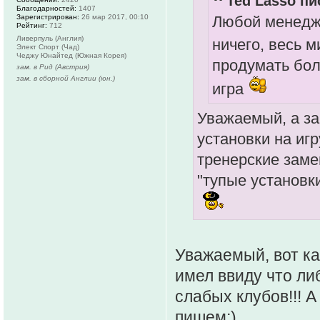
Ted Lasso пи
Благодарностей:
1407
Зарегистрирован:
26 мар 2017, 00:10
Любой менедже
Рейтинг:
712
Ливерпуль (Англия)
ничего, весь м
Элект Спорт (Чад)
Чеджу Юнайтед (Южная Корея)
продумать бол
зам. в Рид (Австрия)
зам. в сборной Англии (юн.)
игра
Уважаемый, а за
установки на игр
тренерские заме
"тупые установк
Уважаемый, вот ка
имел ввиду что ли
слабых клубов!!! А
пишем;)