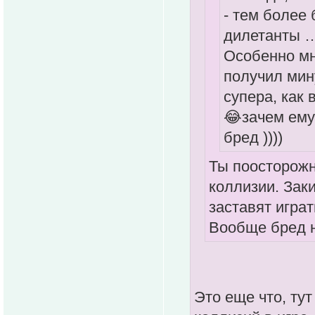
- тем более
дилетанты 
Особенно мн
получил мин
супера, как
😂зачем ему
бред ))))
Ты поосторожн
коллизии. Зак
заставят играт
Вообще бред 
Это еще что, ту