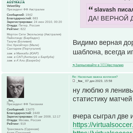
VelvetSky
slavash писал
Президент ФФ Австралии
Сообщений:
1942
ДА! ВЕРНОЙ 
Благодарностей:
683
Зарегистрирован:
24 июн 2010, 00:20
Откуда:
Питер, Россия
Рейтинг:
822
Мортон Сити Эксельсиор (Австралия)
Пайнлэндс (Барбадос)
Видимо верная дор
Тахучи (Боливия)
Онс Криэйтерз (Мали)
Сантарем (Португалия)
шаблона, всегда и
зам. в Маккаби (ЮАР)
зам. в САП (Антигуа и Барбуда)
зам. в А`Али (Бахрейн)
🦘Запрыгивайте в 🇦🇺Австралию
Re: Насколько важна коллизия?
_fox_
07 дек 2023, 15:58
ну люблю я ленивы
статистику матчей
_fox_
Президент ФФ Танзании
Сообщений:
13470
Благодарностей:
2449
вчера сыграл две 
Зарегистрирован:
05 авг 2008, 12:17
Откуда:
Москва, Россия
https://virtualsocce
Рейтинг:
919
Трансвааль (Суринам)
Азам (Танзания)