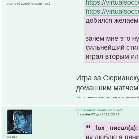
https://virtualsoc
зам. в сборной Англии (юн.)
https://virtualsoc
добился желаемы
зачем мне это н
сильнейший стил
играл вторым ил
Игра за Сюрианску 
домашним матчем,
_fox_
отметил этот пост как понравивший
Re: Насколько важна коллизия?
stealer
07 дек 2023, 20:37
_fox_ писал(а):
ну люблю я лени
stealer