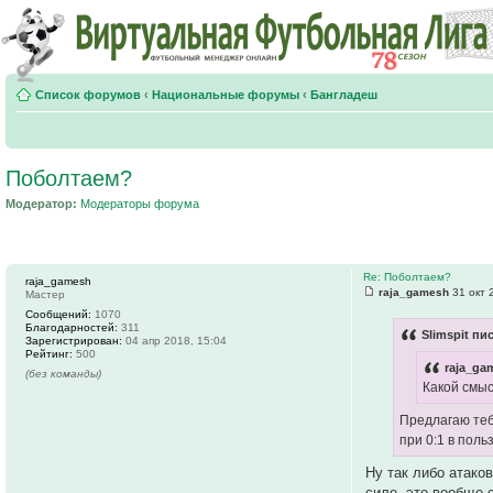
Список форумов
‹
Национальные форумы
‹
Бангладеш
Поболтаем?
Модератор:
Модераторы форума
Re: Поболтаем?
raja_gamesh
raja_gamesh
31 окт 
Мастер
Сообщений:
1070
Благодарностей:
311
Slimspit пи
Зарегистрирован:
04 апр 2018, 15:04
Рейтинг:
500
raja_ga
(без команды)
Какой смыс
Предлагаю теб
при 0:1 в поль
Ну так либо атако
силе, это вообще 