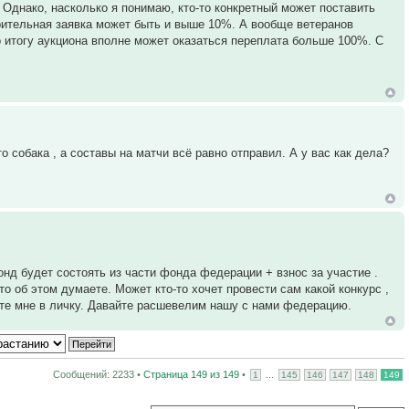
 Однако, насколько я понимаю, кто-то конкретный может поставить
арительная заявка может быть и выше 10%. А вообще ветеранов
по итогу аукциона вполне может оказаться переплата больше 100%. С
о собака , а составы на матчи всё равно отправил. А у вас как дела?
нд будет состоять из части фонда федерации + взнос за участие .
 об этом думаете. Может кто-то хочет провести сам какой конкурс ,
шите мне в личку. Давайте расшевелим нашу с нами федерацию.
Сообщений: 2233 •
Страница
149
из
149
•
...
1
145
146
147
148
149