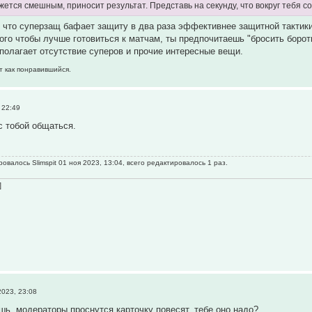
ажется смешным, приносит результат. Представь на секунду, что вокруг тебя 
 что суперзащ бафает защиту в два раза эффективнее защитной тактик
того чтобы лучше готовиться к матчам, ты предпочитаешь "бросить борот
полагает отсутствие суперов и прочие интересные вещи.
т как понравившийся.
 22:49
с тобой общаться.
овалось Slimspit 01 ноя 2023, 13:04, всего редактировалось 1 раз.
]
2023, 23:08
ишь, модераторы проснутся карточку повесят, тебе оно надо?