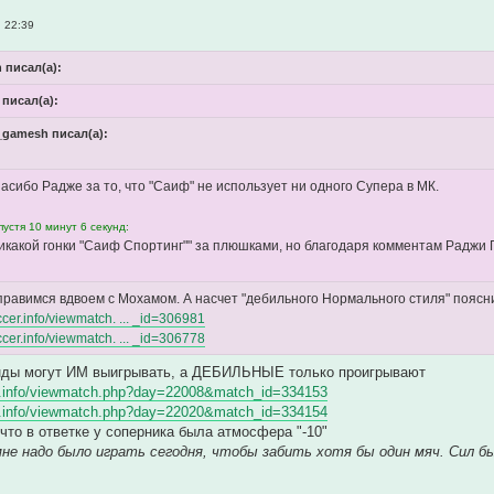
 22:39
 писал(а):
 писал(а):
a_gamesh писал(а):
асибо Радже за то, что "Саиф" не использует ни одного Супера в МК.
устя 10 минут 6 секунд:
икакой гонки "Саиф Спортинг"" за плюшками, но благодаря комментам Раджи 
правимся вдвоем с Мохамом. А насчет "дебильного Нормального стиля" поясн
occer.info/viewmatch. ... _id=306981
occer.info/viewmatch. ... _id=306778
ды могут ИМ выигрывать, а ДЕБИЛЬНЫЕ только проигрывают
cer.info/viewmatch.php?day=22008&match_id=334153
cer.info/viewmatch.php?day=22020&match_id=334154
 что в ответке у соперника была атмосфера "-10"
к мне надо было играть сегодня, чтобы забить хотя бы один мяч. Сил б
.