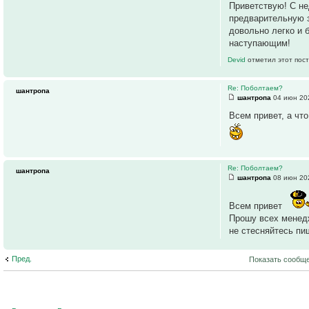
Приветствую! С не
предварительную з
довольно легко и 
наступающим!
Devid
отметил этот пост
Re: Поболтаем?
шантропа
шантропа
04 июн 202
Всем привет, а чт
Re: Поболтаем?
шантропа
шантропа
08 июн 202
Всем привет
Прошу всех менедж
не стесняйтесь пи
Пред.
Показать сообще