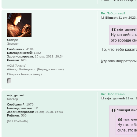
Re: Поболтаем?
Slimspit
31 окт 2023,
raja_gamesh
Ну так либо ат
Slimspit
это вообще см
Эксперт
То, что тебе каже
Сообщений:
4104
Благодарностей:
1282
Зарегистрирован:
16 мар 2013, 20:34
Рейтинг:
626
[удалено модератором
АСМ (Алжир)
Айленд Рейнджерс (Бермудские о-ва)
Сборная Алжира (нац.)
Re: Поболтаем?
raja_gamesh
raja_gamesh
31 окт 
Мастер
Сообщений:
1070
Благодарностей:
311
Slimspit пи
Зарегистрирован:
04 апр 2018, 15:04
Рейтинг:
500
raja_ga
(без команды)
Ну так либ
силе, это 