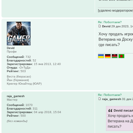
[удалено модератором
Re: Поболтаем?
Devid
29 дек 2023, 1
Хочу продать игр
Ветерана на Доску
где писать?
Devid
Профи
Сообщений:
732
Благодарностей:
52
Зарегистрирован:
15 янв 2013, 12:40
Откуда:
-ОтТуДа-
Рейтинг:
503
Веста (Кюрасао)
Йан (Германия)
Крюгер Юнайтед (ЮАР)
Re: Поболтаем?
raja_gamesh
raja_gamesh
31 дек 
Мастер
Сообщений:
1070
Благодарностей:
311
Devid писал
Зарегистрирован:
04 апр 2018, 15:04
Хочу продать 
Рейтинг:
500
Ветерана на Д
(без команды)
писать?