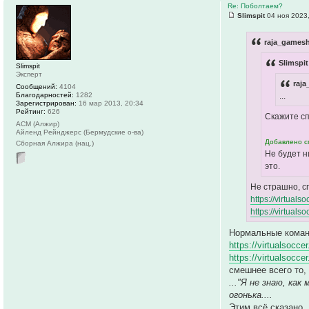
Re: Поболтаем?
Slimspit
04 ноя 2023,
raja_gamesh
Slimspit
Slimspit
Эксперт
raj
Сообщений:
4104
Благодарностей:
1282
...
Зарегистрирован:
16 мар 2013, 20:34
Рейтинг:
626
Скажите сп
АСМ (Алжир)
Айленд Рейнджерс (Бермудские о-ва)
Добавлено сп
Сборная Алжира (нац.)
Не будет н
это.
Не страшно, с
https://virtuals
https://virtuals
Нормальные коман
https://virtualsoc
https://virtualsoc
смешнее всего то,
..."Я не знаю, ка
огонька....
Этим всё сказано..