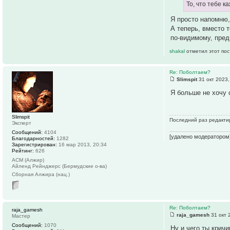
То, что тебе к
Я просто напомню,
А теперь, вместо 
по-видимому, пред
shakal
отметил этот пос
Re: Поболтаем?
Slimspit
31 окт 2023,
Я больше не хочу 
Slimspit
Последний раз редактир
Эксперт
Сообщений:
4104
[удалено модератором
Благодарностей:
1282
Зарегистрирован:
16 мар 2013, 20:34
Рейтинг:
626
АСМ (Алжир)
Айленд Рейнджерс (Бермудские о-ва)
Сборная Алжира (нац.)
Re: Поболтаем?
raja_gamesh
raja_gamesh
31 окт 
Мастер
Сообщений:
1070
Ну и чего ты крич