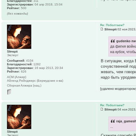
Благодарностей:
311
Зарегистрирован:
04 апр 2018, 15:04
Рейтинг:
500
(без команды)
Re: Поболтаем?
Slimspit
02 ноя 2023,
gudenko пи
да фигня война
Slimspit
на кубок, что
Эксперт
В ситуации, когда
Сообщений:
4104
Благодарностей:
1282
сочувственной под
Зарегистрирован:
16 мар 2013, 20:34
жевать, чем говор
Рейтинг:
626
надо быть уродами
АСМ (Алжир)
Айленд Рейнджерс (Бермудские о-ва)
Сборная Алжира (нац.)
[удалено модератором
Re: Поболтаем?
Slimspit
04 ноя 2023,
raja_gamesh
...
Slimspit
Скажите спасибо Р
Эксперт