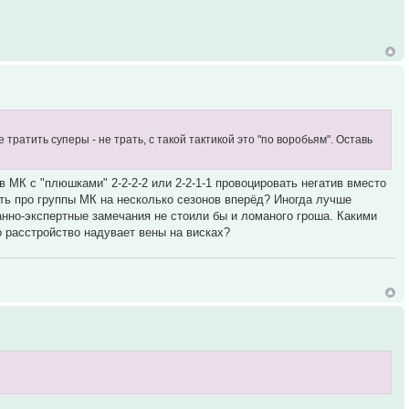
 тратить суперы - не трать, с такой тактикой это "по воробьям". Оставь
 МК с "плюшками" 2-2-2-2 или 2-2-1-1 провоцировать негатив вместо
ть про группы МК на несколько сезонов вперёд? Иногда лучше
ванно-экспертные замечания не стоили бы и ломаного гроша. Какими
о расстройство надувает вены на висках?