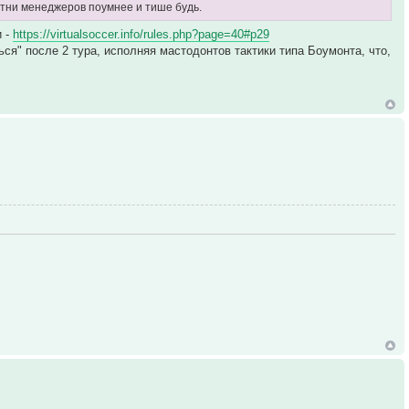
сотни менеджеров поумнее и тише будь.
и -
https://virtualsoccer.info/rules.php?page=40#p29
ься" после 2 тура, исполняя мастодонтов тактики типа Боумонта, что,