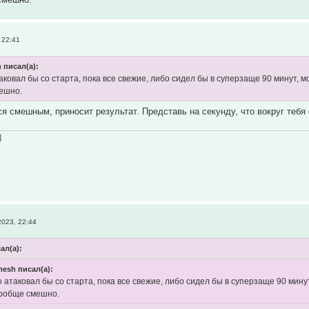
 22:41
 писал(а):
аковал бы со старта, пока все свежие, либо сидел бы в суперзаще 90 минут, 
ешно.
тся смешным, приносит результат. Представь на секунду, что вокруг теб
]
2023, 22:44
сал(а):
mesh писал(а):
о атаковал бы со старта, пока все свежие, либо сидел бы в суперзаще 90 мин
вообще смешно.