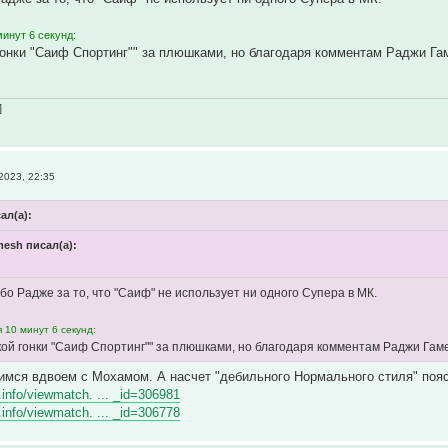
инут 6 секунд:
гонки "Саиф Спортинг"" за плюшками, но благодаря комментам Раджи Га
]
2023, 22:35
сал(а):
mesh писал(а):
бо Радже за то, что "Саиф" не использует ни одного Супера в МК.
 10 минут 6 секунд:
кой гонки "Саиф Спортинг"" за плюшками, но благодаря комментам Раджи Гаме
имся вдвоем с Мохамом. А насчет "дебильного Нормального стиля" поя
r.info/viewmatch. ... _id=306981
r.info/viewmatch. ... _id=306778