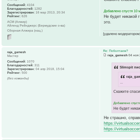
Сообщений:
4104
Благодарностей:
1282
Добавлено спустя 10 м
Зарегистрирован:
16 мар 2013, 20:34
Не будет никакой 
Рейтинг:
626
это.
АСМ (Алжир)
Айленд Рейнджерс (Бермудские о-ва)
Сборная Алжира (нац.)
[удалено модератором
Re: Поболтаем?
raja_gamesh
raja_gamesh
04 ноя 
Мастер
Сообщений:
1070
Благодарностей:
311
Slimspit пи
Зарегистрирован:
04 апр 2018, 15:04
Рейтинг:
500
raja_ga
(без команды)
...
Скажите спаси
Добавлено спустя
Не будет ника
Не страшно, справ
https://virtualsocce
https://virtualsocce