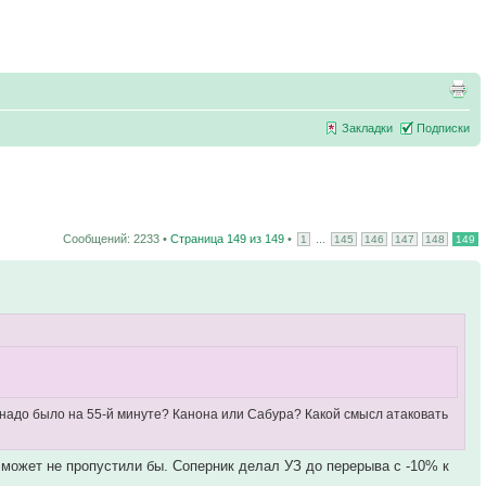
Закладки
Подписки
Сообщений: 2233 •
Страница
149
из
149
•
...
1
145
146
147
148
149
надо было на 55-й минуте? Канона или Сабура? Какой смысл атаковать
, может не пропустили бы. Соперник делал УЗ до перерыва с -10% к