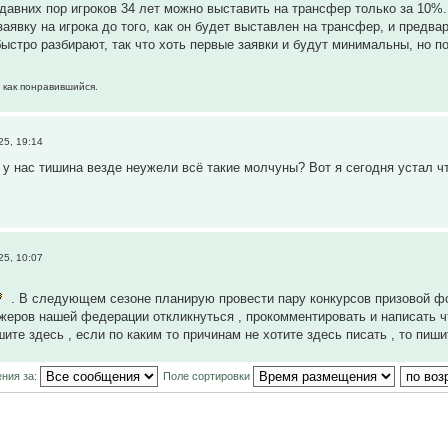
давних пор игроков 34 лет можно выставить на трансфер только за 10%.
аявку на игрока до того, как он будет выставлен на трансфер, и предв
быстро разбирают, так что хоть первые заявки и будут минимальны, но 
 как понравившийся.
5, 19:14
о у нас тишина везде неужели всё такие молчуны? Вот я сегодня устал чт
5, 10:07
. В следующем сезоне планирую провести пару конкурсов призовой фо
еров нашей федерации откликнуться , прокомментировать и написать что
шите здесь , если по каким то причинам не хотите здесь писать , то пи
ния за:
Поле сортировки