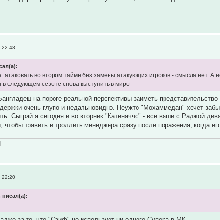
 22:48
сал(а):
. атаковать во втором тайме без замены атакующих игроков - смысла нет. А не
бы в следующем сезоне снова выступить в миро
 Бангладеш на пороге реальной перспективы заиметь представительство в
держки очень глупо и недальновидно. Неужто "Мохаммедан" хочет забы
ить. Сыграй я сегодня и во вторник "Катеначчо" - все ваши с Раджой ди
, чтобы травить и троллить менеджера сразу после поражения, когда ег
]
 22:20
 писал(а):
адже за то, что "Саиф" не использует ни одного Супера в МК.