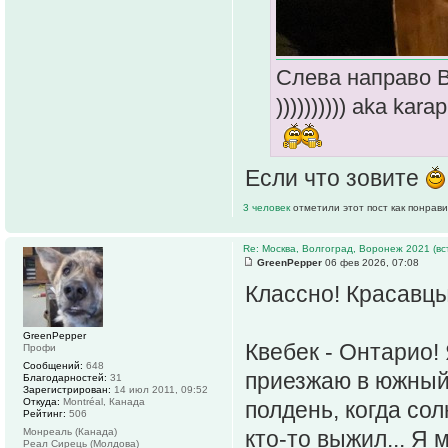
Слева направо В
)))))))))) aka k
Если что зовите
3 человек
отметили этот пост как понрав
Re: Москва, Волгоград, Воронеж 2021 (вс
GreenPepper
06 фев 2026, 07:08
Классно! Красавцы
GreenPepper
Квебек - Онтарио!
Профи
Сообщений:
648
приезжаю в южный
Благодарностей:
31
Зарегистрирован:
14 июл 2011, 09:52
Откуда:
Montréal, Канада
полдень, когда сол
Рейтинг:
506
Монреаль (Канада)
кто-то выжил... Я 
Реал Сирець (Молдова)