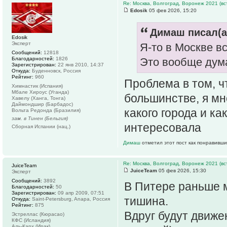
Re: Москва, Волгоград, Воронеж 2021 (вс
Edosik
05 фев 2026, 15:20
Димаш писал(а
Edosik
Эксперт
Я-то в Москве вс
Сообщений:
12818
Благодарностей:
1826
Это вообще дум
Зарегистрирован:
22 янв 2010, 14:37
Откуда:
Буденновск, Россия
Рейтинг:
960
Проблема в том, чт
Химнастик (Испания)
Мбале Хироус (Уганда)
большинстве, я мн
Хавелу (Ханга, Тонга)
Даймондшир (Барбадос)
какого города и к
Вольта Редонда (Бразилия)
зам. в Тинен (Бельгия)
интересовала
Сборная Испании (нац.)
Димаш
отметил этот пост как понравивши
Re: Москва, Волгоград, Воронеж 2021 (вс
JuiceTeam
JuiceTeam
05 фев 2026, 15:30
Эксперт
Сообщений:
3892
В Питере раньше 
Благодарностей:
50
Зарегистрирован:
09 апр 2009, 07:51
тишина.
Откуда:
Saint-Petersburg, Anapa, Россия
Рейтинг:
875
Вдруг будут движе
Эстреллас (Кюрасао)
КФС (Исландия)
Аль-Карх (Ирак)