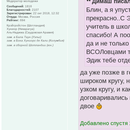
Димаш писал
Модератор молодежи
Сообщений:
1816
Блин, а я упу
Благодарностей:
2107
Зарегистрирован:
22 окт 2018, 12:32
прекрасно..С 
Откуда:
Москва, Россия
Рейтинг:
694
учитель в шко
Крэйгройстон (Шотландия)
Хуниор (Никарагуа)
Аль-Наджма (Саудовская Аравия)
спасибо! А по
зам. в Бала Таун (Уэльс)
зам. в Бока Хуниорс де Кали (Колумбия)
да и не только
зам. в сборной Шотландии (юн.)
ВСОЛовцами то
Эдик тебе отд
да уже позже в 
широком кругу, 
узком кругу, и 
договаривались 
двое
Добавлено спустя 