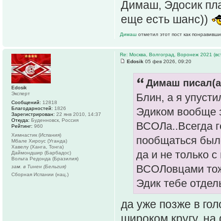
Димаш, Эдосик пла
еще есть шанс))
Димаш
отметил этот пост как понравивши
Re: Москва, Волгоград, Воронеж 2021 (вс
Edosik
05 фев 2026, 09:20
Димаш писал(а
Edosik
Эксперт
Блин, а я упуст
Сообщений:
12818
Благодарностей:
1826
Эдиком вообще 
Зарегистрирован:
22 янв 2010, 14:37
Откуда:
Буденновск, Россия
ВСОЛа..Всегда г
Рейтинг:
960
Химнастик (Испания)
пообщаться был
Мбале Хироус (Уганда)
Хавелу (Ханга, Тонга)
да и не только с
Даймондшир (Барбадос)
Вольта Редонда (Бразилия)
ВСОЛовцами тож
зам. в Тинен (Бельгия)
Сборная Испании (нац.)
Эдик тебе отдел
да уже позже в го
широком кругу, на