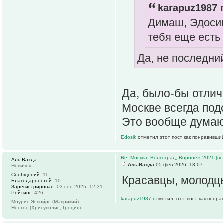
karapuz1987 
Димаш, Эдосик
тебя еще есть
Да, не последни
Да, было-бы отлич
Москве всегда под
Это вообще думаю
Edosik
отметил этот пост как понравивши
Re: Москва, Волгоград, Воронеж 2021 (вс
Аль-Вахда
Аль-Вахда
05 фев 2026, 13:07
Новичок
Сообщений:
11
Красавцы, молодц
Благодарностей:
10
Зарегистрирован:
03 сен 2025, 12:31
Рейтинг:
426
karapuz1987
отметил этот пост как понра
Моурис Эспойрс (Маврикий)
Нестос (Хрисуполис, Греция)