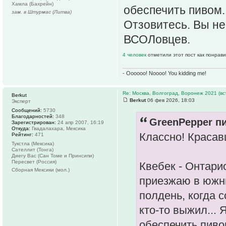
Хамла (Бахрейн)
обеспечить пивом. 
зам. в Штурмас (Литва)
Отзовитесь. Вы не
ВСОЛовцев.
4 человек
отметили этот пост как понрав
- Oooooo! Noooo! You kidding me!
Re: Москва, Волгоград, Воронеж 2021 (вс
Berkut
Berkut
06 фев 2026, 18:03
Эксперт
Сообщений:
5730
Благодарностей:
348
GreenPepper пи
Зарегистрирован:
24 апр 2007, 16:19
Откуда:
Гвадалахара, Мексика
Классно! Красав
Рейтинг:
471
Тукстла (Мексика)
Сателлит (Тонга)
Диегу Вас (Сан Томе и Принсипи)
Пересвет (Россия)
Квебек - Онтари
Сборная Мексики (мол.)
приезжаю в южн
полдень, когда с
кто-то выжил... 
обеспечить пивом