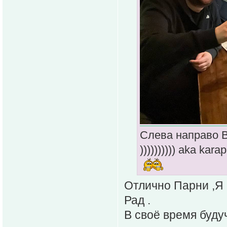
Слева направо В
)))))))))) aka k
Отлично Парни ,Я
Рад .
В своё время буду