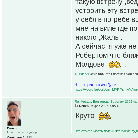
такую встречу ,ве
устроить эту встр
у себя в погребе в
мне на виле где п
никого ,Жаль .
А сейчас ,я уже н
Робертом что ближ
Молдове
.
4 человек
отметили этот пост как понрав
Что то приятное для Души.
https://youtu.be/5taBqemMVKI?si=PAdY
Re: Москва, Волгоград, Воронеж 2021 (вс
Deneb
05 фев 2026, 08:24
Круто
Deneb
Что стоит сказать ложь и что после буд
Опытный менеджер
Сообщений:
483