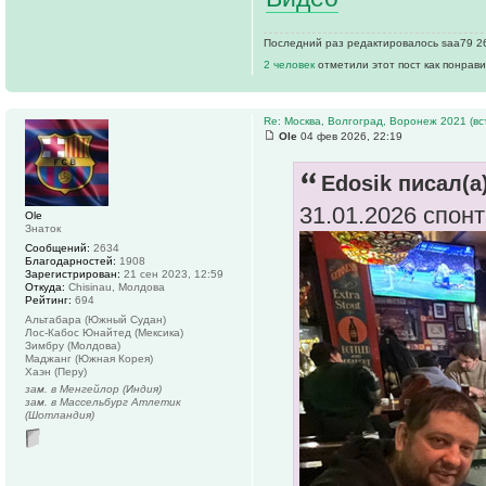
Последний раз редактировалось saa79 26 
2 человек
отметили этот пост как понрав
Re: Москва, Волгоград, Воронеж 2021 (вс
Ole
04 фев 2026, 22:19
Edosik писал(а)
31.01.2026 спон
Ole
Знаток
Сообщений:
2634
Благодарностей:
1908
Зарегистрирован:
21 сен 2023, 12:59
Откуда:
Chisinau, Молдова
Рейтинг:
694
Альтабара (Южный Судан)
Лос-Кабос Юнайтед (Мексика)
Зимбру (Молдова)
Маджанг (Южная Корея)
Хаэн (Перу)
зам. в Менгейлор (Индия)
зам. в Массельбург Атлетик
(Шотландия)