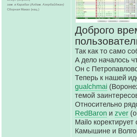
зам. в Карабах (Агдам, Азербайджан)
Сборная Макао (нац.)
Доброго вре
пользовател
Так как то само с
А дело началось ч
Он с Петропавловс
Теперь к нашей и
gualchmai
(Вороне
темой заинтересо
Относительно ряд
RedBaron
и
zver
(о
Mailo коректирует
Камышине и Волго