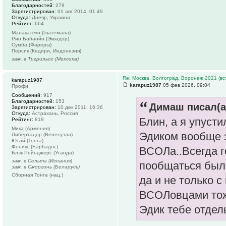
Благодарностей:
279
Зарегистрирован:
01 авг 2014, 01:49
Откуда:
Днепр, Украина
Рейтинг:
664
Малакатеко (Гватемала)
Рио Бабаойо (Эквадор)
Сумба (Фареры)
Персик (Кедири, Индонезия)
зам. в Тигрильос (Мексика)
Re: Москва, Волгоград, Воронеж 2021 (вс
karapuz1987
karapuz1987
05 фев 2026, 09:04
Профи
Сообщений:
917
Благодарностей:
153
Димаш писал(а
Зарегистрирован:
10 дек 2011, 16:36
Откуда:
Астрахань, Россия
Блин, а я упуст
Рейтинг:
818
Мика (Армения)
Эдиком вообще 
Либертадор (Венесуэла)
Ютай (Тонга)
Феникс (Барбадос)
ВСОЛа..Всегда г
Блэк Рейнджерс (Уганда)
зам. в Сельта (Испания)
пообщаться был
зам. в Сморгонь (Беларусь)
Сборная Тонга (нац.)
да и не только с
ВСОЛовцами тож
Эдик тебе отдел