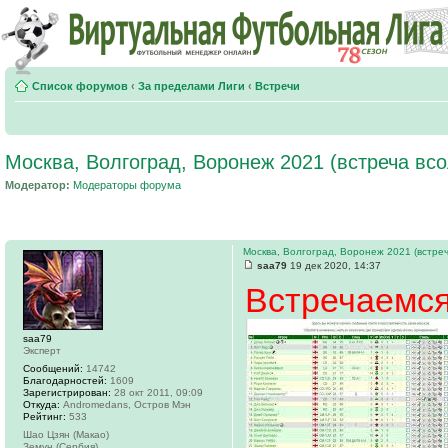
Список форумов
‹
За пределами Лиги
‹
Встречи
Москва, Волгоград, Воронеж 2021 (встреча вс
Модератор:
Модераторы форума
Москва, Волгоград, Воронеж 2021 (встреч
saa79
19 дек 2020, 14:37
Встречаемся
saa79
Эксперт
Сообщений:
14742
Благодарностей:
1609
Зарегистрирован:
28 окт 2011, 09:09
Откуда:
Andromedans, Остров Мэн
Рейтинг:
533
Шао Цзян (Макао)
Земун (Сербия)