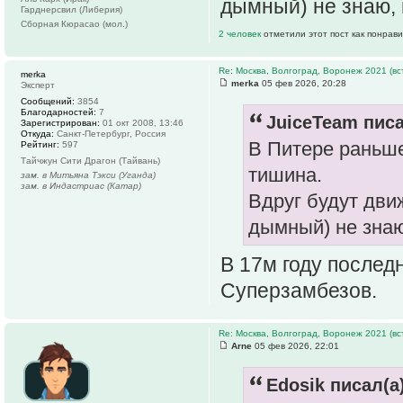
дымный) не знаю, 
Гарднерсвил (Либерия)
Сборная Кюрасао (мол.)
2 человек
отметили этот пост как понрав
Re: Москва, Волгоград, Воронеж 2021 (вс
merka
merka
05 фев 2026, 20:28
Эксперт
Сообщений:
3854
Благодарностей:
7
JuiceTeam писа
Зарегистрирован:
01 окт 2008, 13:46
Откуда:
Санкт-Петербург, Россия
В Питере раньш
Рейтинг:
597
Тайчжун Сити Драгон (Тайвань)
тишина.
зам. в Митьяна Тэкси (Уганда)
зам. в Индастриас (Катар)
Вдруг будут дви
дымный) не знаю
В 17м году последн
Суперзамбезов.
Re: Москва, Волгоград, Воронеж 2021 (вс
Arne
05 фев 2026, 22:01
Edosik писал(а)