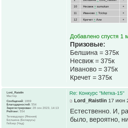
10
Несвиж
+
sumukan
+
11
Иваново
+
Tciclop
+
12
Кречет
+
Али
+
Добавлено спустя 1 м
Призовые:
Белшина = 375к
Несвиж = 375к
Иваново = 375к
Кречет = 375к
Re: Конкурс "Метка-15"
Lord_Raistlin
Мастер
Lord_Raistlin
17 июн 2
Сообщений:
1869
Благодарностей:
554
Зарегистрирован:
28 сен 2023, 14:13
Естественно. И, р
Рейтинг:
554
Тегевадзаро (Япония)
было, вероятно, ни
Белшина (Беларусь)
Гейзер (Чад)