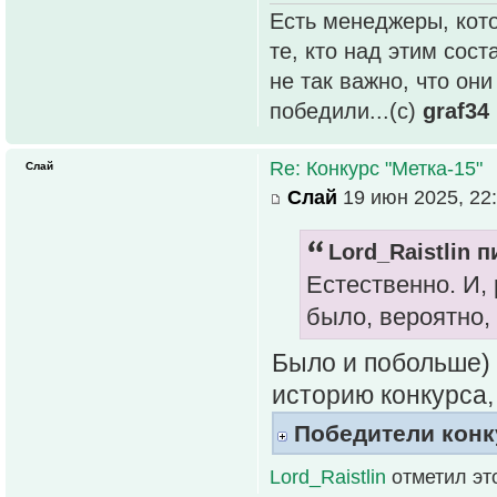
Есть менеджеры, кото
те, кто над этим сос
не так важно, что он
победили...(с)
graf34
Re: Конкурс "Метка-15"
Слай
Слай
19 июн 2025, 22
Lord_Raistlin п
Естественно. И,
было, вероятно, 
Было и побольше) 
историю конкурса,
Победители конк
Lord_Raistlin
отметил эт