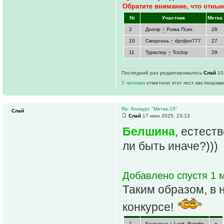
Обратите внимание, что отнын
№
Участник
Метка 
2
Днепр
+
Рома Псих
28
10
Сморгонь
+
djodjon777
27
11
Туркспор
+
Tciclop
29
Последний раз редактировалось
Слай
10 
2 человек
отметили этот пост как понрав
Re: Конкурс "Метка-15"
Слай
Слай
17 июн 2025, 23:13
Белшина
, естест
ли быть иначе?)))
Добавлено спустя 1 м
Таким образом, в 
конкурсе!
1
Белшина
+
Lord_Raistlin
+