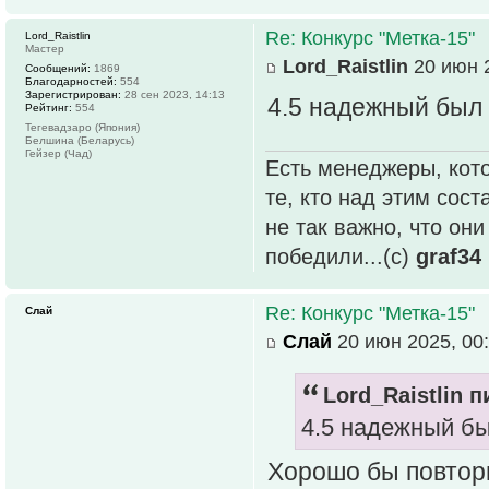
Re: Конкурс "Метка-15"
Lord_Raistlin
Мастер
Lord_Raistlin
20 июн 2
Сообщений:
1869
Благодарностей:
554
Зарегистрирован:
28 сен 2023, 14:13
4.5 надежный был 
Рейтинг:
554
Тегевадзаро (Япония)
Белшина (Беларусь)
Гейзер (Чад)
Есть менеджеры, кото
те, кто над этим сос
не так важно, что он
победили...(с)
graf34
Re: Конкурс "Метка-15"
Слай
Слай
20 июн 2025, 00
Lord_Raistlin п
4.5 надежный бы
Хорошо бы повторит