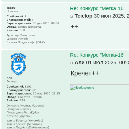
Re: Конкурс "Метка-16"
Tciclop
Новичок
Tciclop
30 июн 2025, 
Сообщений:
7
Благодарностей:
4
Зарегистрирован:
08 дек 2013, 06:04
++
Откуда:
Минск, Беларусь
Рейтинг:
560
Туркспор (Беларусь)
Цинхао (Китай)
Бизана Пондо Чифс (ЮАР)
Re: Конкурс "Метка-16"
Али
01 июл 2025, 00:
Кречет++
Али
Эксперт
Сообщений:
3191
Благодарностей:
261
Зарегистрирован:
25 мар 2006, 23:25
Откуда:
Саратов, Россия
Рейтинг:
879
Олимпик (Курига, Марокко)
Нептунас (Литва)
Пинар-дель-Рио (Куба)
Артигас (Уругвай)
зам. в Богота (Колумбия)
зам. в Кречет (Беларусь)
зам. в Гвардия (Таджикистан)