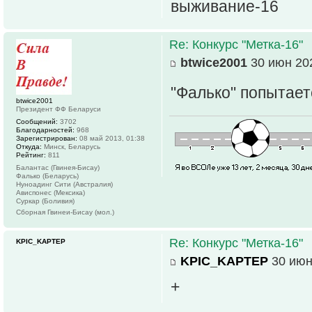
выживание-16
Re: Конкурс "Метка-16"
btwice2001
30 июн 202
"Фалько" попытает
btwice2001
Президент ФФ Беларуси
Сообщений:
3702
Благодарностей:
968
Зарегистрирован:
08 май 2013, 01:38
Откуда:
Минск, Беларусь
Рейтинг:
811
Балантас (Гвинея-Бисау)
Фалько (Беларусь)
Нуноадинг Сити (Австралия)
Ависпонес (Мексика)
Суркар (Боливия)
Сборная Гвинеи-Бисау (мол.)
Re: Конкурс "Метка-16"
KPIC_KAPTEP
KPIC_KAPTEP
30 июн
+