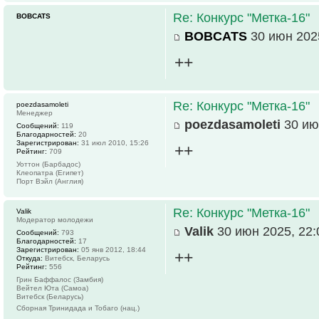
Re: Конкурс "Метка-16"
BOBCATS
BOBCATS
30 июн 2025
++
Re: Конкурс "Метка-16"
poezdasamoleti
Менеджер
poezdasamoleti
30 ию
Сообщений:
119
Благодарностей:
20
Зарегистрирован:
31 июл 2010, 15:26
++
Рейтинг:
709
Уоттон (Барбадос)
Клеопатра (Египет)
Порт Вэйл (Англия)
Re: Конкурс "Метка-16"
Valik
Модератор молодежи
Valik
30 июн 2025, 22:
Сообщений:
793
Благодарностей:
17
Зарегистрирован:
05 янв 2012, 18:44
++
Откуда:
Витебск, Беларусь
Рейтинг:
556
Грин Баффалос (Замбия)
Вейтел Юта (Самоа)
Витебск (Беларусь)
Сборная Тринидада и Тобаго (нац.)