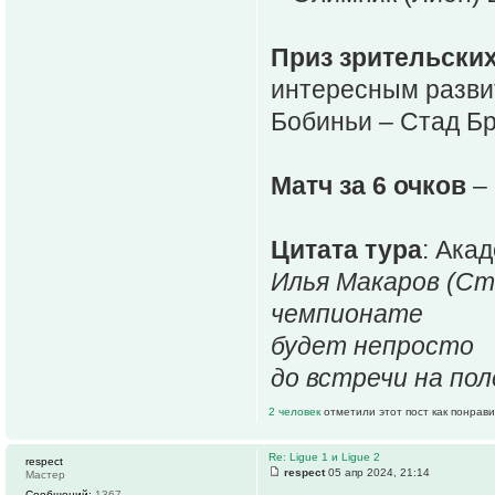
Приз зрительски
интересным разви
Бобиньи – Стад Б
Матч за 6 очков
– 
Цитата тура
: Ака
Илья Макаров (Ста
чемпионате
будет непросто
до встречи на пол
2 человек
отметили этот пост как понрав
Re: Ligue 1 и Ligue 2
respect
respect
05 апр 2024, 21:14
Мастер
Сообщений:
1367