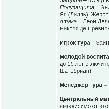
Защита
– Юсуф Ко
Полузащита
– Энд
Яп (Лилль), Жерсо
Атака
– Леон Дел
Николя де Превиль
Игрок тура
– Заин
Молодой воспита
до 19 лет включит
Шатобриан)
Менеджер тура
– 
Центральный мат
независимо от итог