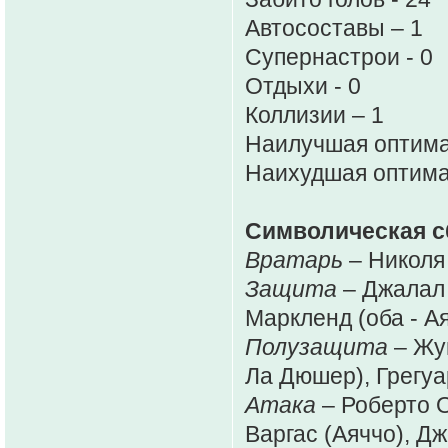
Автосоставы – 1
Супернастрои - 0
Отдыхи - 0
Коллизии – 1
Наилучшая оптима
Наихудшая оптима
Символическая с
Вратарь
– Николя
Защита
– Джалал 
Маркленд (оба - А
Полузащита
– Жун
Ла Дюшер), Грегу
Атака
– Роберто 
Варгас (Аяччо), Д