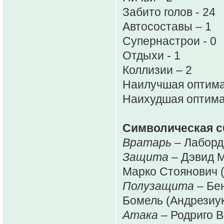
Забито голов - 24
Автосоставы – 1
Супернастрои - 0
Отдыхи - 1
Коллизии – 2
Наилучшая оптима
Наихудшая оптима
Символическая с
Вратарь
– Лаборд
Защита
– Дэвид М
Марко Стоянович (
Полузащита
– Бен
Бомель (Андрезиу
Атака
– Родриго В