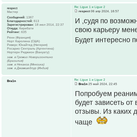
Re: Ligue 1 и Ligue 2
respect
respect
06 апр 2024, 16:57
Мастер
Сообщений:
1367
И ,судя по возмо
Благодарностей:
613
Зарегистрирован:
18 июл 2014, 22:37
свою карьеру мене
Откуда:
Кирибати
Рейтинг:
635
Ренн (Франция)
Будет интересно 
Норт Каролина (США)
Риверс Юнайтед (Нигерия)
Росарио Сентраль (Аргентина)
Нортерн Риджион (Вануату)
зам. в Гремио Новоризонтино
(Бразилия)
зам. в Некакса (Мексика)
зам. в Джамшедпур (Индия)
Re: Ligue 1 и Ligue 2
Bra1n
Bra1n
25 май 2024, 22:45
Попробуем реаним
будет зависеть от
отзывы. Из каких д
чаще