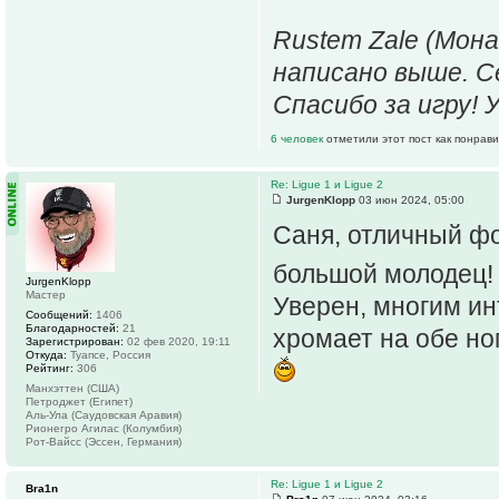
Rustem Zale (Мона
написано выше. С
Спасибо за игру! 
6 человек
отметили этот пост как понрав
Re: Ligue 1 и Ligue 2
JurgenKlopp
03 июн 2024, 05:00
Саня, отличный фо
большой молодец
JurgenKlopp
Мастер
Уверен, многим ин
Сообщений:
1406
Благодарностей:
21
хромает на обе ног
Зарегистрирован:
02 фев 2020, 19:11
Откуда:
Туапсе, Россия
Рейтинг:
306
Манхэттен (США)
Петроджет (Египет)
Аль-Ула (Саудовская Аравия)
Рионегро Агилас (Колумбия)
Рот-Вайсс (Эссен, Германия)
Re: Ligue 1 и Ligue 2
Bra1n