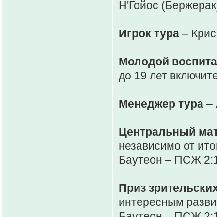
Н'Гойос (Бержерак
Игрок тура
– Крис
Молодой воспита
до 19 лет включит
Менеджер тура
– 
Центральный мат
независимо от итог
Баутеон – ПСЖ 2:
Приз зрительски
интересным развит
Баутеон – ПСЖ 2: