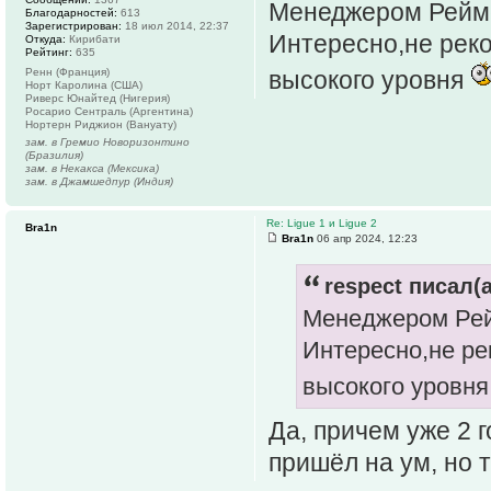
Менеджером Реймса
Благодарностей:
613
Зарегистрирован:
18 июл 2014, 22:37
Интересно,не реко
Откуда:
Кирибати
Рейтинг:
635
Ренн (Франция)
высокого уровня
Норт Каролина (США)
Риверс Юнайтед (Нигерия)
Росарио Сентраль (Аргентина)
Нортерн Риджион (Вануату)
зам. в Гремио Новоризонтино
(Бразилия)
зам. в Некакса (Мексика)
зам. в Джамшедпур (Индия)
Re: Ligue 1 и Ligue 2
Bra1n
Bra1n
06 апр 2024, 12:23
respect писал(а
Менеджером Рейм
Интересно,не ре
высокого уровн
Да, причем уже 2 
пришёл на ум, но 