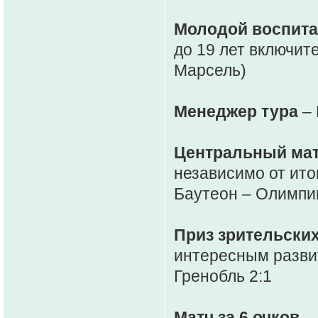
Молодой воспита
до 19 лет включит
Марсель)
Менеджер тура
– 
Центральный мат
независимо от итог
Баутеон – Олимпи
Приз зрительски
интересным развит
Гренобль 2:1
Матч за 6 очков
– 