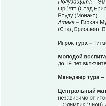
Полузащита
– Эм
Орбетт (Стад Бри
Боуду (Монако)
Атака
– Гирхан М
(Стад Бриошен), 
Игрок тура
– Тигм
Молодой воспита
до 19 лет включит
Менеджер тура
– 
Центральный мат
независимо от ито
– Олимпик (Лион) 