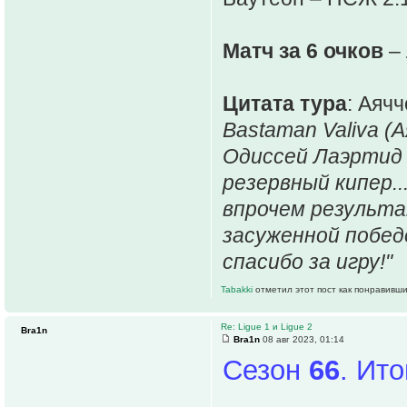
Матч за 6 очков
– 
Цитата тура
: Аячч
Bastaman Valiva (А
Одиссей Лаэртид (
резервный кипер..
впрочем результа
засуженной побед
спасибо за игру!"
Tabakki
отметил этот пост как понравивши
Re: Ligue 1 и Ligue 2
Bra1n
Bra1n
08 авг 2023, 01:14
Сезон
66
. Ит