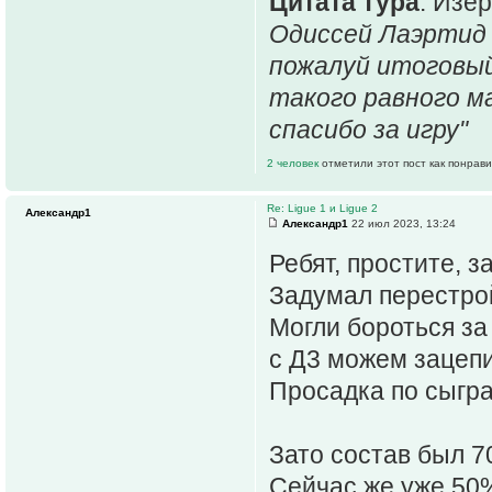
Цитата тура
: Изёр
Одиссей Лаэртид (
пожалуй итоговый
такого равного м
спасибо за игру"
2 человек
отметили этот пост как понрав
Re: Ligue 1 и Ligue 2
Александр1
Александр1
22 июл 2023, 13:24
Ребят, простите, з
Задумал перестрой
Могли бороться за
с Д3 можем зацепи
Просадка по сыгра
Зато состав был 
Сейчас же уже 5