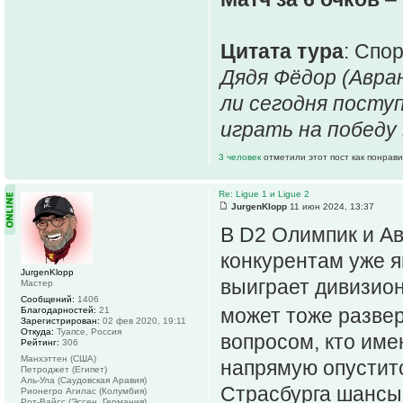
Цитата тура
: Спо
Дядя Фёдор (Авра
ли сегодня посту
играть на победу
3 человек
отметили этот пост как понрав
Re: Ligue 1 и Ligue 2
JurgenKlopp
11 июн 2024, 13:37
В D2 Олимпик и А
конкурентам уже яв
JurgenKlopp
выиграет дивизио
Мастер
Сообщений:
1406
может тоже разве
Благодарностей:
21
Зарегистрирован:
02 фев 2020, 19:11
Откуда:
Туапсе, Россия
вопросом, кто име
Рейтинг:
306
Манхэттен (США)
напрямую опуститс
Петроджет (Египет)
Аль-Ула (Саудовская Аравия)
Страсбурга шансы
Рионегро Агилас (Колумбия)
Рот-Вайсс (Эссен, Германия)