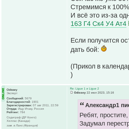
Стремимся к 100
И всё это из-за од
163 Г4 Ск4 У4 Ат4
Если получится ос
дать бой:
(Прикол в календа
)
Re: Ligue 1 и Ligue 2
Odissey
Odissey
22 июл 2023, 15:16
Эксперт
Сообщений:
5679
Благодарностей:
1901
Александр1 пис
Зарегистрирован:
07 авг 2011, 22:59
Откуда:
Ищу Итаку, Россия
Рейтинг:
784
Ребят, простите,
Содиграф (ДР Конго)
Хеллас (Канада)
Задумал перестр
зам. в Ланс (Франция)