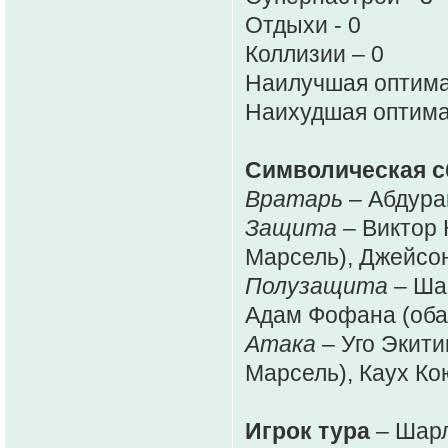
Отдыхи - 0
Коллизии – 0
Наилучшая оптима
Наихудшая оптима
Символическая с
Вратарь
– Абдура
Защита
– Виктор 
Марсель), Джейсо
Полузащита
– Ша
Адам Фофана (оба 
Атака
– Уго Экит
Марсель), Каух Ко
Игрок тура
– Шарл