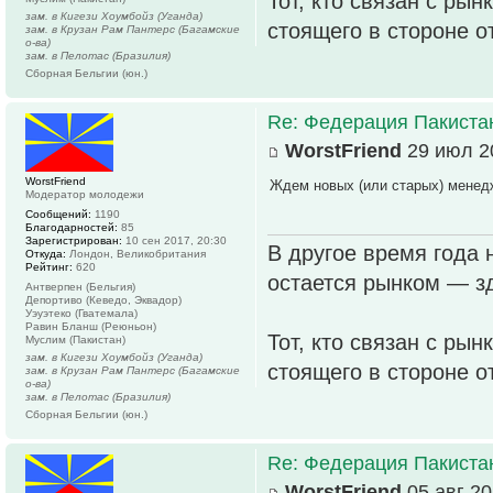
Тот, кто связан с рын
зам. в Кигези Хоумбойз (Уганда)
стоящего в стороне о
зам. в Крузан Рам Пантерс (Багамские
о-ва)
зам. в Пелотас (Бразилия)
Сборная Бельгии (юн.)
Re: Федерация Пакиста
WorstFriend
29 июл 20
WorstFriend
Ждем новых (или старых) менед
Модератор молодежи
Сообщений:
1190
Благодарностей:
85
Зарегистрирован:
10 сен 2017, 20:30
В другое время года 
Откуда:
Лондон, Великобритания
Рейтинг:
620
остается рынком — зд
Антверпен (Бельгия)
Депортиво (Кеведо, Эквадор)
Уэуэтеко (Гватемала)
Равин Бланш (Реюньон)
Тот, кто связан с рын
Муслим (Пакистан)
зам. в Кигези Хоумбойз (Уганда)
стоящего в стороне о
зам. в Крузан Рам Пантерс (Багамские
о-ва)
зам. в Пелотас (Бразилия)
Сборная Бельгии (юн.)
Re: Федерация Пакиста
WorstFriend
05 авг 20