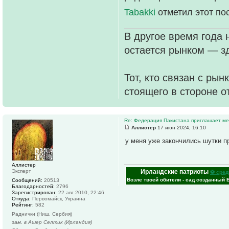
Tabakki
отметил этот по
В другое время года 
остается рынком — зд
Тот, кто связан с рын
стоящего в стороне о
Re: Федерация Пакистана приглашает м
Аллистер
17 июн 2024, 16:10
у меня уже закончились шутки п
Аллистер
Ирландские патриоты
Эксперт
⚽ сред
Возле твоей обители - сад созданный 
Сообщений:
20513
Благодарностей:
2796
Зарегистрирован:
22 авг 2010, 22:46
Откуда:
Первомайск, Украина
Рейтинг:
582
Раднички (Ниш, Сербия)
зам. в Ашер Селтик (Ирландия)