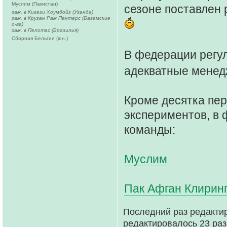
Муслим (Пакистан)
сезоне поставлен 
зам. в Кигези Хоумбойз (Уганда)
зам. в Крузан Рам Пантерс (Багамские
о-ва)
зам. в Пелотас (Бразилия)
Сборная Бельгии (юн.)
В федерации регул
адекватные мене
Кроме десятка пер
экспериментов, в 
команды:
Муслим
Пак Афган Клирин
Последний раз редакти
редактировалось 23 раз(