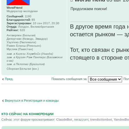
WorstFriend
Продолжаем поиски!
Модератор молодежи
Сообщений:
1190
Благодарностей:
85
Зарегистрирован:
10 сен 2017, 20:30
В другое время года 
Откуда:
Лондон, Великобритания
Рейтинг:
620
остается рынком — зд
Антверпен (Бельгия)
Депортиво (Кеведо, Эквадор)
Уэуэтеко (Гватемала)
Равин Бланш (Реюньон)
Тот, кто связан с рын
Муслим (Пакистан)
зам. в Кигези Хоумбойз (Уганда)
стоящего в стороне о
зам. в Крузан Рам Пантерс (Багамские
о-ва)
зам. в Пелотас (Бразилия)
Сборная Бельгии (юн.)
Пред.
Показать сообщения за:
Пол
Вернуться в Регистрация и команды
КТО СЕЙЧАС НА КОНФЕРЕНЦИИ
Сейчас этот форум просматривают:
ClaudeBot
, nerazzurri,
trendictionbot
,
YandexBo