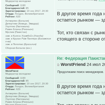
Модератор молодежи
Сообщений:
1190
Благодарностей:
85
Зарегистрирован:
10 сен 2017, 20:30
В другое время года 
Откуда:
Лондон, Великобритания
Рейтинг:
620
остается рынком — зд
Антверпен (Бельгия)
Депортиво (Кеведо, Эквадор)
Уэуэтеко (Гватемала)
Равин Бланш (Реюньон)
Тот, кто связан с рын
Муслим (Пакистан)
зам. в Кигези Хоумбойз (Уганда)
стоящего в стороне о
зам. в Крузан Рам Пантерс (Багамские
о-ва)
зам. в Пелотас (Бразилия)
Сборная Бельгии (юн.)
Re: Федерация Пакиста
WorstFriend
24 июл 20
WorstFriend
Продолжаем поиск менеджеров. 
Модератор молодежи
Сообщений:
1190
Благодарностей:
85
Зарегистрирован:
10 сен 2017, 20:30
В другое время года 
Откуда:
Лондон, Великобритания
Рейтинг:
620
остается рынком — зд
Антверпен (Бельгия)
Депортиво (Кеведо, Эквадор)
Уэуэтеко (Гватемала)
Равин Бланш (Реюньон)
Муслим (Пакистан)