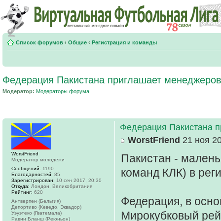
Список форумов
‹
Общие
‹
Регистрация и команды
Федерация Пакистана приглашает менеджеров
Модератор:
Модераторы форума
Федерация Пакистана п
WorstFriend
21 ноя 20
WorstFriend
Пакистан - малень
Модератор молодежи
Сообщений:
1190
команд КЛК) в рег
Благодарностей:
85
Зарегистрирован:
10 сен 2017, 20:30
Откуда:
Лондон, Великобритания
Рейтинг:
620
Федерация, в осно
Антверпен (Бельгия)
Депортиво (Кеведо, Эквадор)
Мирокубковый рейт
Уэуэтеко (Гватемала)
Равин Бланш (Реюньон)