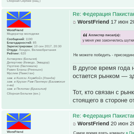
Сборная Сербии (нац.)
Re: Федерация Пакиста
WorstFriend
17 июн 20
WorstFriend
Модератор молодежи
Аллистер писал(а):
Сообщений:
1190
у меня уже закончились шутки
Благодарностей:
85
Зарегистрирован:
10 сен 2017, 20:30
Откуда:
Лондон, Великобритания
Рейтинг:
620
Не можете победить - присоедин
Антверпен (Бельгия)
Депортиво (Кеведо, Эквадор)
Уэуэтеко (Гватемала)
В другое время года 
Равин Бланш (Реюньон)
Муслим (Пакистан)
остается рынком — зд
зам. в Кигези Хоумбойз (Уганда)
зам. в Крузан Рам Пантерс (Багамские
о-ва)
зам. в Пелотас (Бразилия)
Тот, кто связан с рын
Сборная Бельгии (юн.)
стоящего в стороне о
Re: Федерация Пакиста
WorstFriend
20 июн 20
WorstFriend
Самое время взять команду
в Па