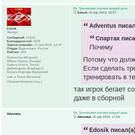
Re: Тренировка игроков каждый день.
Edosik
10 апр 2023, 16:57
Adventus писал
Edosik
Эксперт
Спартак писа
Сообщений:
12818
Благодарностей:
1826
Зарегистрирован:
22 янв 2010, 14:37
Почему
Откуда:
Буденновск, Россия
Рейтинг:
954
Потому что дол
Химнастик (Испания)
Мбале Хироус (Уганда)
Хавелу (Ханга, Тонга)
Если сделать тр
Даймондшир (Барбадос)
Вольта Редонда (Бразилия)
тренировать в те
зам. в Тинен (Бельгия)
Сборная Испании (нац.)
так игрок бегает с
даже в сборной
Re: Тренировка игроков каждый день.
Adventus
Adventus
10 апр 2023, 17:04
Edosik писал(а)