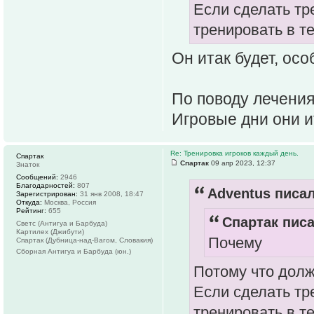
Если сделать тр
тренировать в те
Он итак будет, осо
По поводу лечения
Игровые дни они и
Re: Тренировка игроков каждый день.
Спартак
Спартак
09 апр 2023, 12:37
Знаток
Сообщений:
2946
Благодарностей:
807
Adventus писал
Зарегистрирован:
31 янв 2008, 18:47
Откуда:
Москва, Россия
Рейтинг:
655
Спартак писа
Светс (Антигуа и Барбуда)
Картилех (Джибути)
Почему
Спартак (Дубница-над-Вагом, Словакия)
Сборная Антигуа и Барбуда (юн.)
Потому что дол
Если сделать тр
тренировать в те