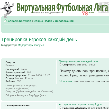
Список форумов
‹
Общие
‹
Идеи и предложения
Тренировка игроков каждый день.
Модератор:
Модераторы форума
Тренировка игроков каждый день.
Спартак
Спартак
09 апр 2023, 08:05
Знаток
Сообщений:
2946
Почему до сих пор: тренировки,
Благодарностей:
807
играм. Предлагаю проводить каж
Зарегистрирован:
31 янв 2008, 18:47
Откуда:
Москва, Россия
Рейтинг:
655
10 человек
отметили этот пост как понра
Светс (Антигуа и Барбуда)
Картилех (Джибути)
Спартак (Дубница-над-Вагом, Словакия)
Сборная Антигуа и Барбуда (юн.)
Re: Тренировка игроков каждый день.
Гильермо Абаскаль
Гильермо Абаскаль
09 апр 2023, 08:2