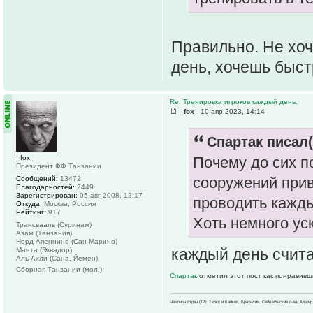
Правильно. Не хоч
день, хочешь быст
Re: Тренировка игроков каждый день.
_fox_
10 апр 2023, 14:14
Спартак писал(
_fox_
Почему до сих п
Президент ФФ Танзании
сооружений при
Сообщений:
13472
Благодарностей:
2449
Зарегистрирован:
05 авг 2008, 12:17
проводить кажды
Откуда:
Москва, Россия
Рейтинг:
917
Хоть немного уск
Трансвааль (Суринам)
Азам (Танзания)
Норд Апеннино (Сан-Марино)
каждый день счита
Манта (Эквадор)
Аль-Ахли (Сана, Йемен)
Сборная Танзании (мол.)
Спартак
отметил этот пост как понравивш
Чемпион стран (12): Теркс и Кайкос, Бразилия, Сейшельские о-ва, Алжир