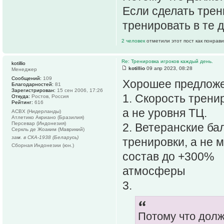
Если сделать трен
тренировать в те д
2 человек
отметили этот пост как понрав
Re: Тренировка игроков каждый день.
kotillio
kotillio
09 апр 2023, 08:28
Менеджер
Сообщений:
109
Хорошее предложе
Благодарностей:
81
Зарегистрирован:
15 сен 2006, 17:26
1. Скорость трени
Откуда:
Ростов, Россия
Рейтинг:
616
а не уровня ТЦ.
АСВХ (Нидерланды)
Атлетико Акриано (Бразилия)
Персевар (Индонезия)
2. Ветеранские ба
Серкль де Жоаким (Маврикий)
зам. в СКА-1938 (Беларусь)
тренировки, а не 
Сборная Индонезии (юн.)
состав до +300%
атмосферы
3.
Потому что дол