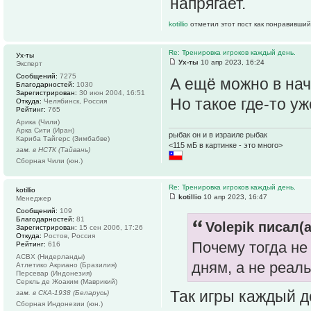
напрягает.
kotillio
отметил этот пост как понравивший
Re: Тренировка игроков каждый день.
Ух-ты
Ух-ты
10 апр 2023, 16:24
Эксперт
Сообщений:
7275
А ещё можно в нач
Благодарностей:
1030
Зарегистрирован:
30 июн 2004, 16:51
Но такое где-то уж
Откуда:
Челябинск, Россия
Рейтинг:
765
Арика (Чили)
Арка Сити (Иран)
рыбак он и в израиле рыбак
Кариба Тайгерс (Зимбабве)
<115 мБ в картинке - это много>
зам. в НСТК (Тайвань)
Сборная Чили (юн.)
Re: Тренировка игроков каждый день.
kotillio
kotillio
10 апр 2023, 16:47
Менеджер
Сообщений:
109
Благодарностей:
81
Volepik писал(а
Зарегистрирован:
15 сен 2006, 17:26
Откуда:
Ростов, Россия
Почему тогда не
Рейтинг:
616
АСВХ (Нидерланды)
дням, а не реал
Атлетико Акриано (Бразилия)
Персевар (Индонезия)
Серкль де Жоаким (Маврикий)
Так игры каждый д
зам. в СКА-1938 (Беларусь)
Сборная Индонезии (юн.)