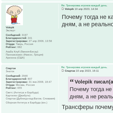
Re: Тренировка игроков каждый день.
Volepik
10 апр 2023, 14:34
Почему тогда не к
дням, а не реальн
Volepik
Эксперт
Сообщений:
3197
Благодарностей:
241
Зарегистрирован:
27 апр 2006, 13:58
Откуда:
Тверь, Россия
Рейтинг:
682
Акайа Клуб (Гвинея-Бисау)
Паннаксиакос (Наксос, Греция)
Аризона (США)
Re: Тренировка игроков каждый день.
Спартак
Спартак
10 апр 2023, 16:11
Знаток
Сообщений:
2946
Благодарностей:
807
Volepik писал(а
Зарегистрирован:
31 янв 2008, 18:47
Откуда:
Москва, Россия
Почему тогда не
Рейтинг:
655
Светс (Антигуа и Барбуда)
дням, а не реал
Картилех (Джибути)
Спартак (Дубница-над-Вагом, Словакия)
Сборная Антигуа и Барбуда (юн.)
Трансферы почему-