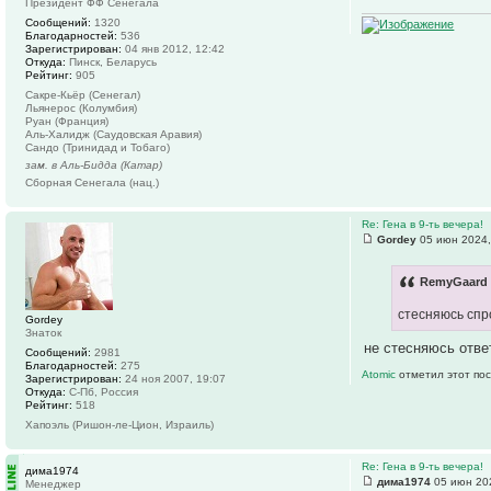
Президент ФФ Сенегала
Сообщений:
1320
Благодарностей:
536
Зарегистрирован:
04 янв 2012, 12:42
Откуда:
Пинск, Беларусь
Рейтинг:
905
Сакре-Кьёр (Сенегал)
Льянерос (Колумбия)
Руан (Франция)
Аль-Халидж (Саудовская Аравия)
Сандо (Тринидад и Тобаго)
зам. в Аль-Бидда (Катар)
Сборная Сенегала (нац.)
Re: Гена в 9-ть вечера!
Gordey
05 июн 2024,
RemyGaard 
стесняюсь спр
Gordey
Знаток
не стесняюсь ответ
Сообщений:
2981
Благодарностей:
275
Atomic
отметил этот пос
Зарегистрирован:
24 ноя 2007, 19:07
Откуда:
С-Пб, Россия
Рейтинг:
518
Хапоэль (Ришон-ле-Цион, Израиль)
Re: Гена в 9-ть вечера!
дима1974
дима1974
05 июн 202
Менеджер