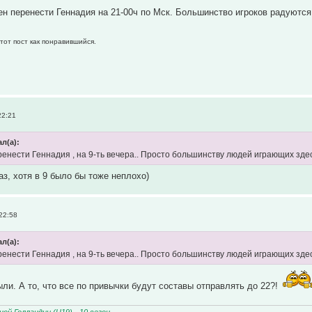
н перенести Геннадия на 21-00ч по Мск. Большинство игроков радуются
тот пост как понравившийся.
22:21
л(а):
нести Геннадия , на 9-ть вечера.. Просто большинству людей играющих здесь у
аз, хотя в 9 было бы тоже неплохо)
22:58
л(а):
нести Геннадия , на 9-ть вечера.. Просто большинству людей играющих здесь у
ыли. А то, что все по привычки будут составы отправлять до 22?!
ой Голландии (U19) - 10 сезон