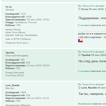
Re: Гена в 9-ть вечера!
Ух-ты
Ух-ты
05 июн 2024, 
Эксперт
Сообщений:
7275
Благодарностей:
1030
Поддерживаю, плю
Зарегистрирован:
30 июн 2004, 16:51
Откуда:
Челябинск, Россия
Рейтинг:
765
5 человек
отметили это
Арика (Чили)
Арка Сити (Иран)
рыбак он и в израиле 
Кариба Тайгерс (Зимбабве)
<115 мБ в картинке - э
зам. в НСТК (Тайвань)
Сборная Чили (юн.)
Re: Гена в 9-ть вечера!
Tipo4ok
Tipo4ok
05 июн 2024
Опытный менеджер
Сообщений:
305
На след день посм
Благодарностей:
203
Зарегистрирован:
12 июл 2018, 00:54
Рейтинг:
522
2 человек
отметили это
Рапид (Австрия)
Аль-Ахли (ОАЭ)
Re: Гена в 9-ть вечера!
Lord_Raistlin
Lord_Raistlin
05 июн 
Мастер
Сообщений:
1869
Так вы, наверное, 
Благодарностей:
554
Зарегистрирован:
28 сен 2023, 14:13
Рейтинг:
554
RemyGaard
отметил это
Тегевадзаро (Япония)