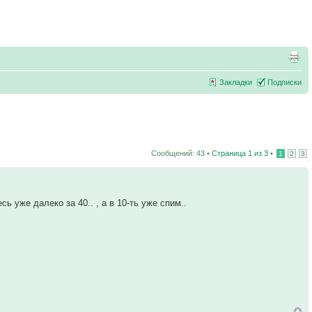
Закладки
Подписки
Сообщений: 43 •
Страница
1
из
3
•
1
2
3
 уже далеко за 40.. , а в 10-ть уже спим..