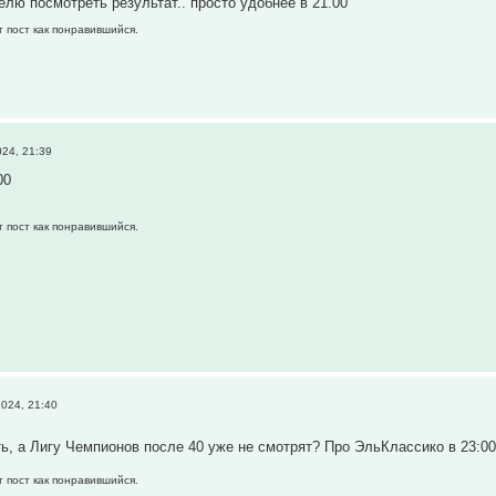
елю посмотреть результат.. просто удобнее в 21.00
т пост как понравившийся.
24, 21:39
00
т пост как понравившийся.
024, 21:40
ь, а Лигу Чемпионов после 40 уже не смотрят? Про ЭльКлассико в 23:
т пост как понравившийся.