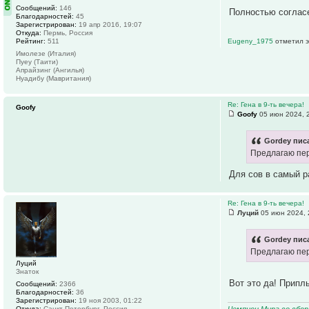
Сообщений:
146
Полностью согласе
Благодарностей:
45
Зарегистрирован:
19 апр 2016, 19:07
Откуда:
Пермь, Россия
Рейтинг:
511
Eugeny_1975
отметил э
Имолезе (Италия)
Пуеу (Таити)
Апрайзинг (Ангилья)
Нуадибу (Мавритания)
Re: Гена в 9-ть вечера!
Goofy
Goofy
05 июн 2024, 
Gordey писа
Предлагаю пере
Для сов в самый р
Re: Гена в 9-ть вечера!
Луций
05 июн 2024, 
Gordey писа
Предлагаю пере
Луций
Знаток
Вот это да! Припл
Сообщений:
2366
Благодарностей:
36
Зарегистрирован:
19 ноя 2003, 01:22
Чемпион Мира со сборн
Откуда:
Санкт-Петербург, Россия