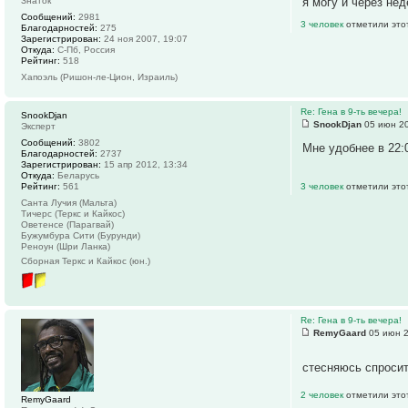
я могу и через нед
Знаток
Сообщений:
2981
3 человек
отметили это
Благодарностей:
275
Зарегистрирован:
24 ноя 2007, 19:07
Откуда:
С-Пб, Россия
Рейтинг:
518
Хапоэль (Ришон-ле-Цион, Израиль)
Re: Гена в 9-ть вечера!
SnookDjan
SnookDjan
05 июн 20
Эксперт
Сообщений:
3802
Мне удобнее в 22:
Благодарностей:
2737
Зарегистрирован:
15 апр 2012, 13:34
Откуда:
Беларусь
Рейтинг:
561
3 человек
отметили это
Санта Лучия (Мальта)
Тичерс (Теркс и Кайкос)
Оветенсе (Парагвай)
Бужумбура Сити (Бурунди)
Реноун (Шри Ланка)
Сборная Теркс и Кайкос (юн.)
Re: Гена в 9-ть вечера!
RemyGaard
05 июн 2
стесняюсь спросит
2 человек
отметили это
RemyGaard