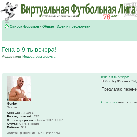
Список форумов
‹
Общие
‹
Идеи и предложения
Гена в 9-ть вечера!
Модератор:
Модераторы форума
Гена в 9-ть вечера!
Gordey
05 июн 2024,
Предлагаю перенес
26 человек
отметили эт
Gordey
Знаток
Сообщений:
2981
Благодарностей:
275
Зарегистрирован:
24 ноя 2007, 19:07
Откуда:
С-Пб, Россия
Рейтинг:
518
Хапоэль (Ришон-ле-Цион, Израиль)