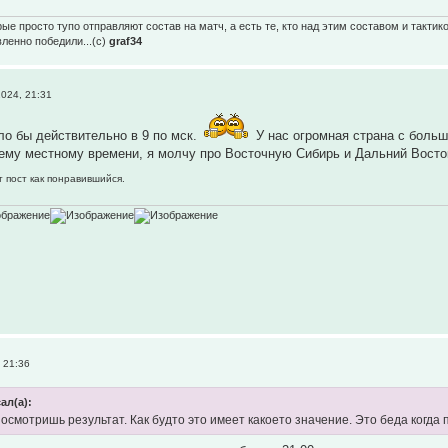
ые просто тупо отправляют состав на матч, а есть те, кто над этим составом и тактик
вленно победили...(с)
graf34
024, 21:31
о бы действительно в 9 по мск.
У нас огромная страна с больш
ему местному времени, я молчу про Восточную Сибирь и Дальний Восток
т пост как понравившийся.
 21:36
ал(а):
осмотришь результат. Как будто это имеет какоето значение. Это беда когда п