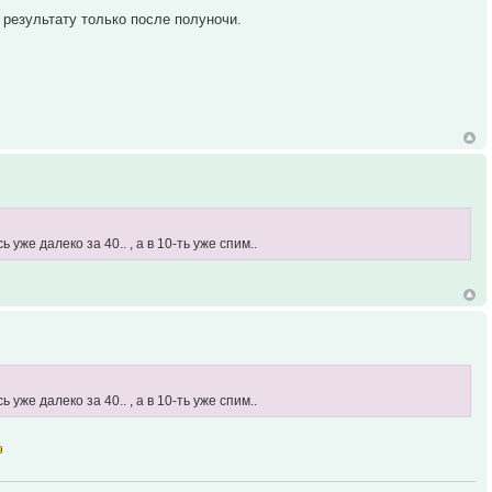
 результату только после полуночи.
же далеко за 40.. , а в 10-ть уже спим..
же далеко за 40.. , а в 10-ть уже спим..