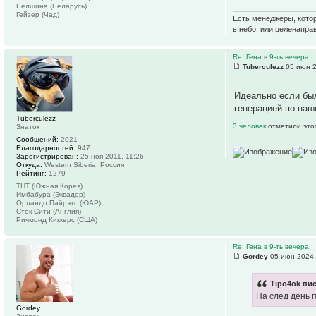
Белшина (Беларусь)
Гейзер (Чад)
Есть менеджеры, котор
в небо, или целенапра
Re: Гена в 9-ть вечера!
Tuberculezz
05 июн 2
Идеально если был
генерацией по наш
Tuberculezz
3 человек
отметили это
Знаток
Сообщений:
2021
Благодарностей:
947
Зарегистрирован:
25 ноя 2011, 11:26
Откуда:
Western Siberia, Россия
Рейтинг:
1279
ТНТ (Южная Корея)
Имбабура (Эквадор)
Орландо Пайрэтс (ЮАР)
Сток Сити (Англия)
Ричмонд Киккерс (США)
Re: Гена в 9-ть вечера!
Gordey
05 июн 2024,
Tipo4ok пис
На след день п
Gordey