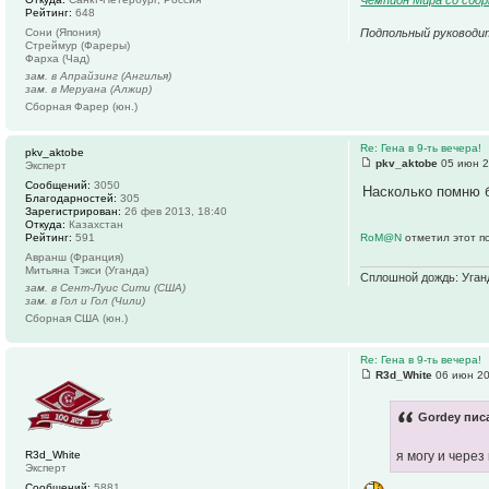
Рейтинг:
648
Подпольный руководи
Сони (Япония)
Стреймур (Фареры)
Фарха (Чад)
зам. в Апрайзинг (Ангилья)
зам. в Меруана (Алжир)
Сборная Фарер (юн.)
Re: Гена в 9-ть вечера!
pkv_aktobe
pkv_aktobe
05 июн 2
Эксперт
Сообщений:
3050
Насколько помню б
Благодарностей:
305
Зарегистрирован:
26 фев 2013, 18:40
Откуда:
Казахстан
Рейтинг:
591
RoM@N
отметил этот п
Авранш (Франция)
Митьяна Тэкси (Уганда)
Сплошной дождь: Уганда
зам. в Сент-Луис Сити (США)
зам. в Гол и Гол (Чили)
Сборная США (юн.)
Re: Гена в 9-ть вечера!
R3d_White
06 июн 20
Gordey писа
R3d_White
я могу и через
Эксперт
Сообщений:
5881