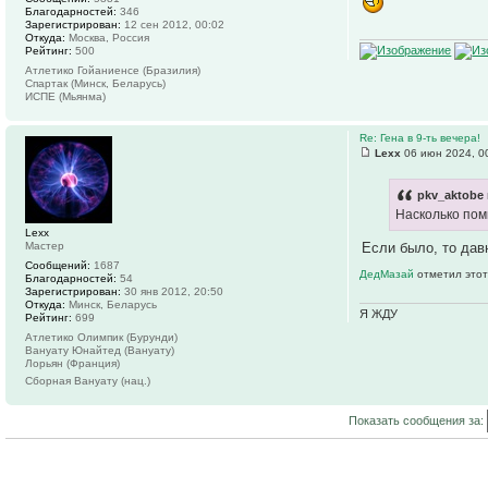
Благодарностей:
346
Зарегистрирован:
12 сен 2012, 00:02
Откуда:
Москва, Россия
Рейтинг:
500
Атлетико Гойаниенсе (Бразилия)
Спартак (Минск, Беларусь)
ИСПЕ (Мьянма)
Re: Гена в 9-ть вечера!
Lexx
06 июн 2024, 0
pkv_aktobe 
Насколько пом
Lexx
Если было, то дав
Мастер
Сообщений:
1687
ДедМазай
отметил этот
Благодарностей:
54
Зарегистрирован:
30 янв 2012, 20:50
Откуда:
Минск, Беларусь
Я ЖДУ
Рейтинг:
699
Атлетико Олимпик (Бурунди)
Вануату Юнайтед (Вануату)
Лорьян (Франция)
Сборная Вануату (нац.)
Показать сообщения за: