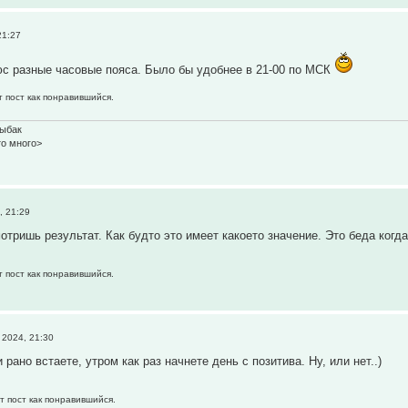
21:27
с разные часовые пояса. Было бы удобнее в 21-00 по МСК
т пост как понравившийся.
рыбак
то много>
, 21:29
отришь результат. Как будто это имеет какоето значение. Это беда когда
т пост как понравившийся.
2024, 21:30
и рано встаете, утром как раз начнете день с позитива. Ну, или нет..)
т пост как понравившийся.