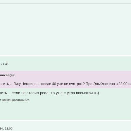
 21:41
писал(а):
осить, а Лигу Чемпионов после 40 уже не смотрят? Про ЭльКлассико в 23:00
ить... если не ставил реал, то уже с утра посмотришь)
т как понравившийся.
4, 22:00