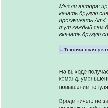
Мысли автора: пр
качать другую сп
прокачивать Ат4.
тут каждый сам д
вкачать другую с
Техническая реа
На выходе получае
команд, уменьшен
повышение популя
Вроде ничего не з