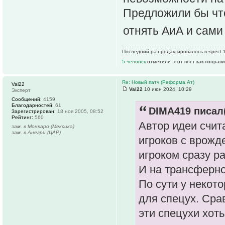
Предложили бы что
отнять АиА и сам
Последний раз редактировалось respect 1
5 человек
отметили этот пост как понрав
Re: Новый патч (Реформа Ат)
Val22
Val22
10 июн 2024, 10:29
Эксперт
Сообщений:
4159
Благодарностей:
61
DIMA419 писал(
Зарегистрирован:
18 ноя 2005, 08:52
Рейтинг:
560
Автор идеи счита
зам. в Монкаро (Мексика)
зам. в Анегри (ЦАР)
игроков с врожд
игроком сразу р
И на трансферно
По сути у некот
для спецух. Срав
эти спецухи хот