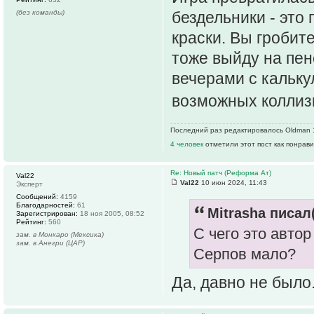
(без команды)
бездельники - это
краски. Вы гробит
тоже выйду на пен
вечерами с кальку
возможных коллизи
Последний раз редактировалось Oldman 10
4 человек
отметили этот пост как понрав
Re: Новый патч (Реформа Ат)
Val22
Val22
10 июн 2024, 11:43
Эксперт
Сообщений:
4159
Благодарностей:
61
Mitrasha писал(
Зарегистрирован:
18 ноя 2005, 08:52
Рейтинг:
560
С чего это авто
зам. в Монкаро (Мексика)
зам. в Анегри (ЦАР)
Серпов мало?
Да, давно не было