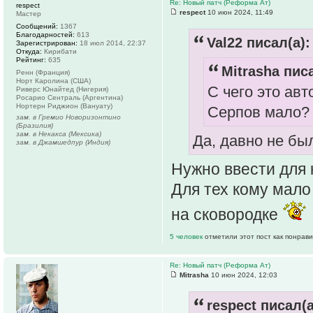
Re: Новый патч (Реформа Ат)
respect
respect
10 июн 2024, 11:49
Мастер
Сообщений:
1367
Благодарностей:
613
Val22 писал(а):
Зарегистрирован:
18 июл 2014, 22:37
Откуда:
Кирибати
Рейтинг:
635
Mitrasha писа
Ренн (Франция)
Норт Каролина (США)
С чего это ав
Риверс Юнайтед (Нигерия)
Росарио Сентраль (Аргентина)
Нортерн Риджион (Вануату)
Серпов мало?
зам. в Гремио Новоризонтино
(Бразилия)
зам. в Некакса (Мексика)
Да, давно не бы
зам. в Джамшедпур (Индия)
Нужно ввести для к
Для тех кому мало
на сковородке
5 человек
отметили этот пост как понрав
Re: Новый патч (Реформа Ат)
Mitrasha
10 июн 2024, 12:03
respect писал(а