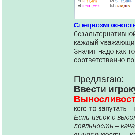
Спецвозможност
безальтернативно
каждый уважающий
Значит надо как т
соответственно по
Предлагаю:
Ввести игрок
Выносливос
кого-то запутать 
Если игрок с выс
лояльность – кач
выносливость – к