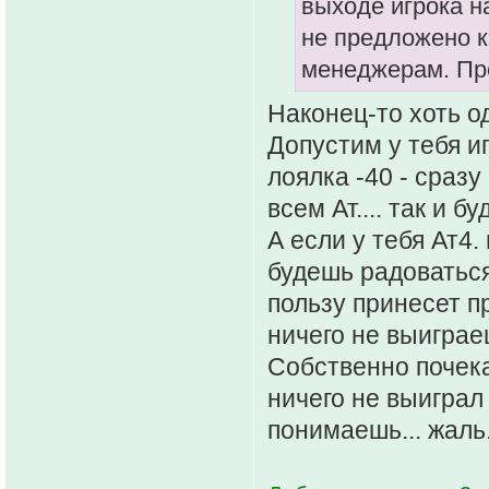
выходе игрока н
не предложено к
менеджерам. Пре
Наконец-то хоть о
Допустим у тебя иг
лоялка -40 - сраз
всем Ат.... так и б
А если у тебя Ат4.
будешь радоваться
пользу принесет п
ничего не выиграе
Собственно почека
ничего не выиграл 
понимаешь... жаль