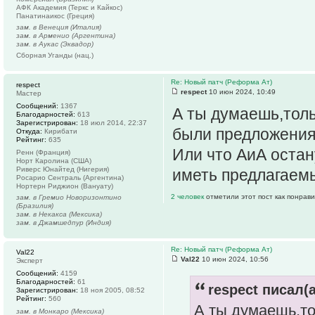
АФК Академия (Теркс и Кайкос)
Панатинаикос (Греция)
зам. в Венеция (Италия)
зам. в Арменио (Аргентина)
зам. в Аукас (Эквадор)
Сборная Уганды (нац.)
Re: Новый патч (Реформа Ат)
respect
respect
10 июн 2024, 10:49
Мастер
Сообщений:
1367
А ты думаешь,толь
Благодарностей:
613
Зарегистрирован:
18 июл 2014, 22:37
были предложения 
Откуда:
Кирибати
Рейтинг:
635
Или что АиА остану
Ренн (Франция)
Норт Каролина (США)
Риверс Юнайтед (Нигерия)
иметь предлагаемы
Росарио Сентраль (Аргентина)
Нортерн Риджион (Вануату)
2 человек
отметили этот пост как понрав
зам. в Гремио Новоризонтино
(Бразилия)
зам. в Некакса (Мексика)
зам. в Джамшедпур (Индия)
Re: Новый патч (Реформа Ат)
Val22
Val22
10 июн 2024, 10:56
Эксперт
Сообщений:
4159
Благодарностей:
61
respect писал(а
Зарегистрирован:
18 ноя 2005, 08:52
Рейтинг:
560
А ты думаешь,то
зам. в Монкаро (Мексика)