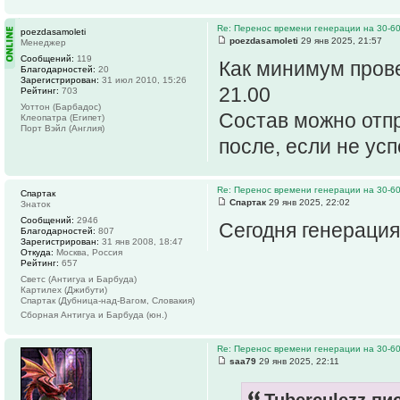
Re: Перенос времени генерации на 30-6
poezdasamoleti
poezdasamoleti
29 янв 2025, 21:57
Менеджер
Сообщений:
119
Как минимум прове
Благодарностей:
20
Зарегистрирован:
31 июл 2010, 15:26
21.00
Рейтинг:
703
Уоттон (Барбадос)
Состав можно отпр
Клеопатра (Египет)
Порт Вэйл (Англия)
после, если не усп
Re: Перенос времени генерации на 30-6
Спартак
Спартак
29 янв 2025, 22:02
Знаток
Сообщений:
2946
Сегодня генерация
Благодарностей:
807
Зарегистрирован:
31 янв 2008, 18:47
Откуда:
Москва, Россия
Рейтинг:
657
Светс (Антигуа и Барбуда)
Картилех (Джибути)
Спартак (Дубница-над-Вагом, Словакия)
Сборная Антигуа и Барбуда (юн.)
Re: Перенос времени генерации на 30-6
saa79
29 янв 2025, 22:11