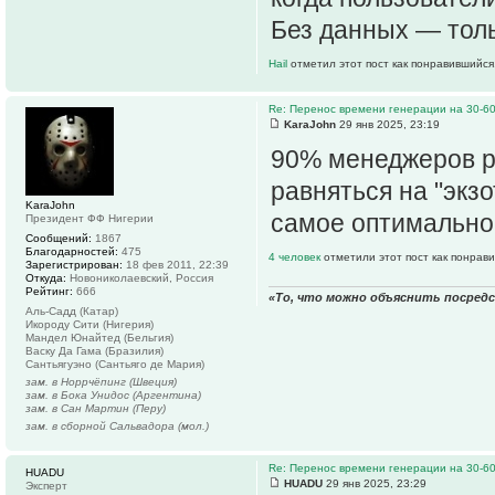
Без данных — толь
Hail
отметил этот пост как понравившийся
Re: Перенос времени генерации на 30-6
KaraJohn
29 янв 2025, 23:19
90% менеджеров ра
равняться на "экзо
KaraJohn
самое оптимально
Президент ФФ Нигерии
Сообщений:
1867
Благодарностей:
475
4 человек
отметили этот пост как понрав
Зарегистрирован:
18 фев 2011, 22:39
Откуда:
Новониколаевский, Россия
Рейтинг:
666
«То, что можно объяснить посред
Аль-Садд (Катар)
Икороду Сити (Нигерия)
Мандел Юнайтед (Бельгия)
Васку Да Гама (Бразилия)
Сантьягуэно (Сантьяго де Мария)
зам. в Норрчёпинг (Швеция)
зам. в Бока Унидос (Аргентина)
зам. в Сан Мартин (Перу)
зам. в сборной Сальвадора (мол.)
Re: Перенос времени генерации на 30-6
HUADU
HUADU
29 янв 2025, 23:29
Эксперт