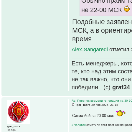
Обычно прайм та
не 22-00 МСК
Подобные заявлени
МСК, а в ориентир
время.
Alex-Sangaredi
отметил 
Есть менеджеры, кото
те, кто над этим сос
не так важно, что он
победили...(с)
graf34
Re: Перенос времени генерации на 30-6
igor_mors
29 янв 2025, 21:18
Сигма бой за 20:00 мск
3 человек
отметили этот пост как понрав
igor_mors
Профи