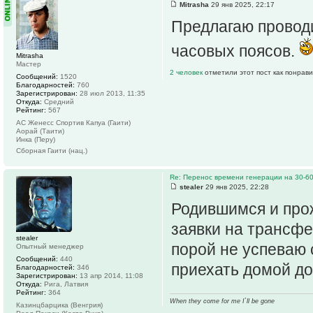
Mitrasha
29 янв 2025, 22:17
Предлагаю проводи
часовых поясов.
Mitrasha
Мастер
2 человек
отметили этот пост как понрав
Сообщений:
1520
Благодарностей:
760
Зарегистрирован:
28 июл 2013, 11:35
Откуда:
Средний
Рейтинг:
567
АС Женесс Спортив Капуа (Гаити)
Аорай (Таити)
Инка (Перу)
Сборная Гаити (нац.)
Re: Перенос времени генерации на 30-6
stealer
29 янв 2025, 22:28
Родившимся и про
заявки на трансфе
stealer
порой не успеваю 
Опытный менеджер
Сообщений:
440
приехать домой до
Благодарностей:
346
Зарегистрирован:
13 апр 2014, 11:08
Откуда:
Рига, Латвия
Рейтинг:
364
When they come for me I`ll be gone
Казинцбарцика (Венгрия)