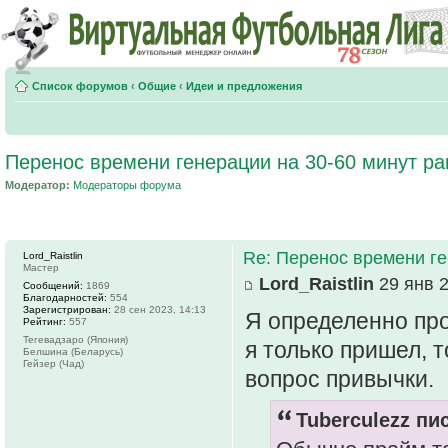
Список форумов
‹
Общие
‹
Идеи и предложения
Перенос времени генерации на 30-60 минут ра
Модератор:
Модераторы форума
Re: Перенос времени ге
Lord_Raistlin
Мастер
Lord_Raistlin
29 янв 2
Сообщений:
1869
Благодарностей:
554
Зарегистрирован:
28 сен 2023, 14:13
Я определенно про
Рейтинг:
557
Тегевадзаро (Япония)
я только пришел, т
Белшина (Беларусь)
Гейзер (Чад)
вопрос привычки.
Tuberculezz пис