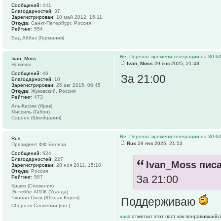
Сообщений:
441
Благодарностей:
37
Зарегистрирован:
10 май 2012, 15:11
Откуда:
Санкт-Петербург, Россия
Рейтинг:
554
Бад Аббах (Германия)
Re: Перенос времени генерации на 30-6
Ivan_Moss
Ivan_Moss
29 янв 2025, 21:48
Новичок
Сообщений:
46
За 21:00
Благодарностей:
10
Зарегистрирован:
25 авг 2015, 06:45
Откуда:
Жуковский, Россия
Рейтинг:
473
Аль-Касим (Ирак)
Миссиль (Габон)
Сарнен (Швейцария)
Re: Перенос времени генерации на 30-6
Rus
Rus
29 янв 2025, 21:53
Президент ФФ Белиза
Сообщений:
624
Благодарностей:
227
Ivan_Moss писа
Зарегистрирован:
28 ноя 2011, 15:10
Откуда:
Россия
За 21:00
Рейтинг:
587
Кршко (Словения)
Энтеббе АППК (Уганда)
Чхонан Сити (Южная Корея)
Поддерживаю
Сборная Словении (юн.)
vass
отметил этот пост как понравившийс