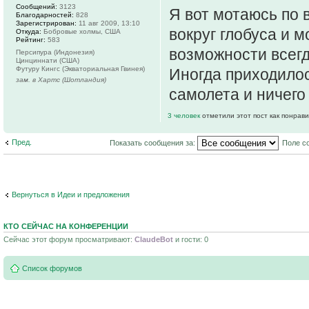
Сообщений:
3123
Я вот мотаюсь по 
Благодарностей:
828
Зарегистрирован:
11 авг 2009, 13:10
вокруг глобуса и м
Откуда:
Бобровые холмы, США
Рейтинг:
583
возможности всегд
Персипура (Индонезия)
Цинциннати (США)
Футуру Кингс (Экваториальная Гвинея)
Иногда приходилос
зам. в Хартс (Шотландия)
самолета и ничего
3 человек
отметили этот пост как понрав
Пред.
Показать сообщения за:
Поле с
Вернуться в Идеи и предложения
КТО СЕЙЧАС НА КОНФЕРЕНЦИИ
Сейчас этот форум просматривают:
ClaudeBot
и гости: 0
Список форумов