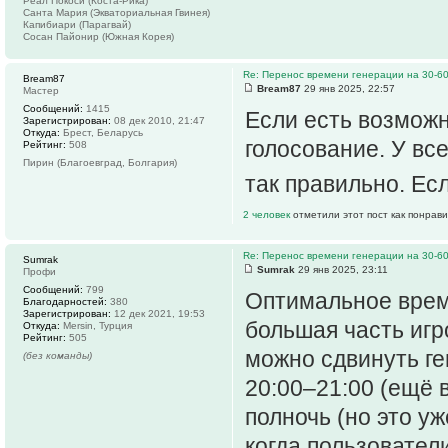
Реал Покоси (Коста-Рика)
Санта Мария (Экваториальная Гвинея)
Капибиари (Парагвай)
Сосан Пайонир (Южная Корея)
Re: Перенос времени генерации на 30-6
Bream87
Bream87
29 янв 2025, 22:57
Мастер
Сообщений:
1415
Если есть возможн
Зарегистрирован:
08 дек 2010, 21:47
Откуда:
Брест, Беларусь
голосование. У все
Рейтинг:
508
Пирин (Благоевград, Болгария)
так правильно. Ес
2 человек
отметили этот пост как понрав
Re: Перенос времени генерации на 30-6
Sumrak
Sumrak
29 янв 2025, 23:11
Профи
Сообщений:
799
Оптимальное врем
Благодарностей:
380
Зарегистрирован:
12 дек 2021, 19:53
большая часть игр
Откуда:
Mersin, Турция
Рейтинг:
505
можно сдвинуть ге
(без команды)
20:00–21:00 (ещё 
полночь (но это у
когда пользовател