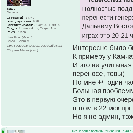
Tuberculezz пис
Полностью подде
saa79
Эксперт
перенести генер
Сообщений:
14742
Благодарностей:
1609
Дальнему Восток
Зарегистрирован:
28 окт 2011, 09:09
Откуда:
Andromedans, Остров Мэн
Рейтинг:
526
играх это 20-21 
Шао Цзян (Макао)
Земун (Сербия)
Интересно было бы
зам. в Карабах (Агдам, Азербайджан)
Сборная Макао (нац.)
К примеру у Камча
И это не учитывая 
переносе, товы)
По мне +/- один ча
Большая проблемма
Это в первую очер
потом в 22 мск пр
Но я не админ, то
Re: Перенос времени генерации на 30-6