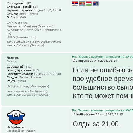
Сообщений:
882
Благодарностей:
584
Зарегистрирован:
08 дек 2022, 12:19
Откуда:
Омск, Россия
Рейтинг:
600
ОФК (Сербия)
Манчестер Юнайтед (Эсватини)
Айландерс (Британские Виргинские о-
ва)
ЦСКА (Таджикистан)
зам. в Майванд (Кабул, Афганистан)
зам. в Будаэрш (Венгрия)
Re: Перенос времени генерации на 30-6
Лавруха
Лавруха
29 янв 2025, 21:34
Знаток
Сообщений:
2314
Если не ошибаюсь,
Благодарностей:
1624
Зарегистрирован:
12 дек 2007, 23:30
про удобное время
Откуда:
Москва, Россия
Рейтинг:
663
большинство было 
Энд Апартхайд (Монтсеррат)
зам. в Космос (Сан-Марино)
Кто то может помн
зам. в Калдикот Таун (Уэльс)
Re: Перенос времени генерации на 30-6
HeiligeNatter
29 янв 2025, 21:43
Олды за 21.00.
HeiligeNatter
Опытный менеджер