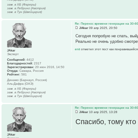
зам. в ХБ (Фареры)
зам. в Лебринг (Австрия)
зам. в Тун (Швейцария)
Re: Перенос времени генерации на 30-6
JAkar
09 апр 2025, 20:50
Сегодня попробую не спать, вый
Реально не очень удобно смотре
enit
отметил этот пост как понравившийся
JAkar
Эксперт
Сообщений:
4412
Благодарностей:
2317
Зарегистрирован:
20 июн 2016, 14:50
Откуда:
Самара, Россия
Рейтинг:
581
Динамо (Барнаул, Россия)
Аль-Дафра (ОАЭ)
зам. в ХБ (Фареры)
зам. в Лебринг (Австрия)
зам. в Тун (Швейцария)
Re: Перенос времени генерации на 30-6
JAkar
10 апр 2025, 13:28
Спасибо, тому кто
JAkar