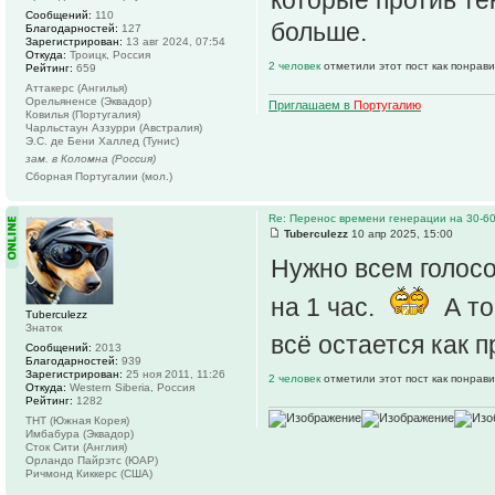
Сообщений:
110
больше.
Благодарностей:
127
Зарегистрирован:
13 авг 2024, 07:54
Откуда:
Троицк, Россия
2 человек
отметили этот пост как понрав
Рейтинг:
659
Аттакерс (Ангилья)
Орельяненсе (Эквадор)
Приглашаем в
Португалию
Ковилья (Португалия)
Чарльстаун Аззурри (Австралия)
Э.С. де Бени Халлед (Тунис)
зам. в Коломна (Россия)
Сборная Португалии (мол.)
Re: Перенос времени генерации на 30-6
Tuberculezz
10 апр 2025, 15:00
Нужно всем голосо
на 1 час.
А то
Tuberculezz
Знаток
всё остается как п
Сообщений:
2013
Благодарностей:
939
Зарегистрирован:
25 ноя 2011, 11:26
2 человек
отметили этот пост как понрав
Откуда:
Western Siberia, Россия
Рейтинг:
1282
ТНТ (Южная Корея)
Имбабура (Эквадор)
Сток Сити (Англия)
Орландо Пайрэтс (ЮАР)
Ричмонд Киккерс (США)