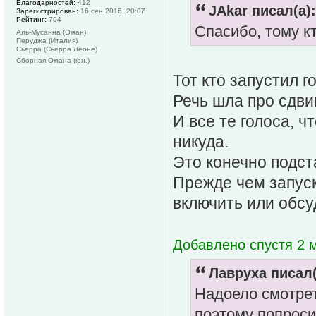
Благодарностей:
412
JAkar писал(а):
Зарегистрирован:
16 сен 2016, 20:07
Рейтинг:
704
Спасибо, тому к
Аль-Мусанна (Оман)
Перуджа (Италия)
Сьерра (Сьерра Леоне)
Сборная Омана (юн.)
Тот кто запустил г
Речь шла про сдвиг
И все те голоса, чт
никуда.
Это конечно подст
Прежде чем запуск
включить или обсу
Добавлено спустя 2 
Лавруха писал(
Надоело смотрет
поэтому попроси