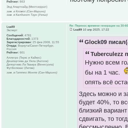
Рейтинг:
663
Энд Апартхайд (Монтсеррат)
зам. в Космос (Сан-Марино)
зам. в Калдикот Таун (Уэльс)
Re: Перенос времени генерации на 30-6
Lsa89
Lsa89
10 апр 2025, 17:22
Эксперт
Сообщений:
4781
Благодарностей:
1373
Glock09 писал(
Зарегистрирован:
25 фев 2008, 11:55
Откуда:
Воркута/Санкт-Петербург,
Россия
Tuberculezz п
Рейтинг:
601
Аллегро (Теркс и Кайкос)
Нужно всем го
Дешпортива да Уила (Ангола)
Депортиво Ла Гваира (Венесуэла)
Футболюкас (Литва)
бы на 1 час.
зам. в Гаттео Монте (Сан-Марино)
опять всё оста
Здесь можно и за
будет 40%, то в
близкий вариант 
сдвигать, то тог
бессмысленно. 