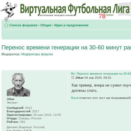
Список форумов
‹
Общие
‹
Идеи и предложения
Перенос времени генерации на 30-60 минут ра
Модератор:
Модераторы форума
Re: Перенос времени генерации на 30-6
JAkar
04 апр 2025, 06:01
Как пример, вчера не сумел поу
должны спать.
Ruud
отметил этот пост как понравившийс
JAkar
Эксперт
Сообщений:
4412
Благодарностей:
2317
Зарегистрирован:
20 июн 2016, 14:50
Откуда:
Самара, Россия
Рейтинг:
581
Динамо (Барнаул, Россия)
Аль-Дафра (ОАЭ)