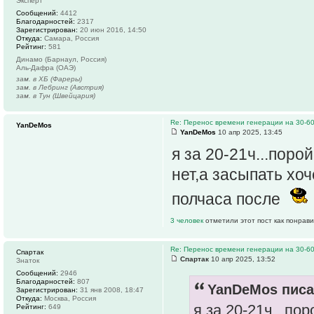
Эксперт
Сообщений:
4412
Благодарностей:
2317
Зарегистрирован:
20 июн 2016, 14:50
Откуда:
Самара, Россия
Рейтинг:
581
Динамо (Барнаул, Россия)
Аль-Дафра (ОАЭ)
зам. в ХБ (Фареры)
зам. в Лебринг (Австрия)
зам. в Тун (Швейцария)
Re: Перенос времени генерации на 30-6
YanDeMos
YanDeMos
10 апр 2025, 13:45
я за 20-21ч...поро
нет,а засыпать хо
полчаса после
3 человек
отметили этот пост как понрав
Re: Перенос времени генерации на 30-6
Спартак
Спартак
10 апр 2025, 13:52
Знаток
Сообщений:
2946
Благодарностей:
807
YanDeMos писа
Зарегистрирован:
31 янв 2008, 18:47
Откуда:
Москва, Россия
я за 20-21ч...по
Рейтинг:
649