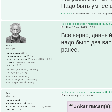
Надо быть умнее 
2 человек
отметили этот пост как понрав
Re: Перенос времени генерации на 30-6
JAkar
10 апр 2025, 18:21
Все верно, данный
надо было два вар
JAkar
ранее.
Эксперт
Сообщений:
4412
Благодарностей:
2317
Зарегистрирован:
20 июн 2016, 14:50
Откуда:
Самара, Россия
Рейтинг:
581
Динамо (Барнаул, Россия)
Аль-Дафра (ОАЭ)
зам. в ХБ (Фареры)
зам. в Лебринг (Австрия)
зам. в Тун (Швейцария)
Re: Перенос времени генерации на 30-6
Краз
Краз
10 апр 2025, 18:28
Мастер
Сообщений:
1514
Благодарностей:
412
JAkar писал(а):
Зарегистрирован:
16 сен 2016, 20:07
Рейтинг:
704