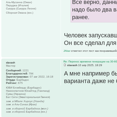
Все верно, данн
Аль-Мусанна (Оман)
Перуджа (Италия)
надо было два в
Сьерра (Сьерра Леоне)
Сборная Омана (юн.)
ранее.
Человек запускав
Он все сделал для
JAkar
отметил этот пост как понравивший
Re: Перенос времени генерации на 30-6
slavash
slavash
10 апр 2025, 18:29
Мастер
Сообщений:
1221
А мне например бы
Благодарностей:
794
Зарегистрирован:
07 авг 2022, 16:18
варианта даже не 
Откуда:
Барбадос
Рейтинг:
675
ЮВИ Блэкбердс (Барбадос)
Накхонпатхом Юнайтед (Таиланд)
Сумы (Украина)
Бат Сити (Экваториальная Гвинея)
зам. в Мбале Хироус (Уганда)
зам. в Аль-Синаа (Ирак)
зам. в сборной Барбадоса (мол.)
зам. в сборной Барбадоса (юн.)