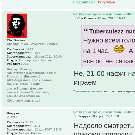
Приглашаем в
Португалию
Re: Перенос времени генерации на 30-6
Che Guevara
10 апр 2025, 16:24
Tuberculezz пис
Нужно всем голо
Che Guevara
Президент ФФ Саудовской Аравии
на 1 час.
А 
Сообщений:
4213
Благодарностей:
1017
Зарегистрирован:
18 сен 2011, 16:40
всё остается как
Откуда:
Столица Руси, Россия
Рейтинг:
1004
Вайперс (Уганда)
Не, 21-00 нафиг на
Аль-Иттихад (Саудовская Аравия)
Комерсиал (Бразилия)
играем
АФК Академия (Теркс и Кайкос)
Панатинаикос (Греция)
зам. в Венеция (Италия)
2 человек
отметили этот пост как понрав
зам. в Арменио (Аргентина)
зам. в Аукас (Эквадор)
Сборная Уганды (нац.)
Re: Перенос времени генерации на 30-6
Лавруха
Лавруха
10 апр 2025, 16:30
Знаток
Сообщений:
2313
Надоело смотреть 
Благодарностей:
1624
Зарегистрирован:
12 дек 2007, 23:30
поэтому попросил 
Откуда:
Москва, Россия