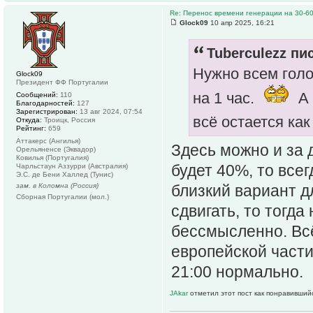
Re: Перенос времени генерации на 30-6
Glock09
10 апр 2025, 16:21
Tuberculezz пис
Нужно всем голо
Glock09
Президент ФФ Португалии
на 1 час.
А 
Сообщений:
110
Благодарностей:
127
Зарегистрирован:
13 авг 2024, 07:54
всё остается как
Откуда:
Троицк, Россия
Рейтинг:
659
Аттакерс (Ангилья)
Здесь можно и за д
Орельяненсе (Эквадор)
Ковилья (Португалия)
будет 40%, то все
Чарльстаун Аззурри (Австралия)
Э.С. де Бени Халлед (Тунис)
зам. в Коломна (Россия)
близкий вариант дл
Сборная Португалии (мол.)
сдвигать, то тогда
бессмысленно. Вс
европейской части,
21:00 нормально.
JAkar
отметил этот пост как понравивший