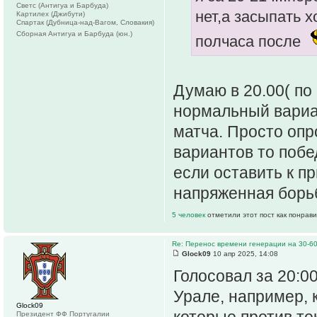
Светс (Антигуа и Барбуда)
нет,а засыпать х
Картилех (Джибути)
Спартак (Дубница-над-Вагом, Словакия)
Сборная Антигуа и Барбуда (юн.)
полчаса после
Думаю в 20.00( п
нормальный вариа
матча. Просто опр
вариантов то побе
если оставить к п
напряженная борь
5 человек
отметили этот пост как понрав
Re: Перенос времени генерации на 30-6
Glock09
10 апр 2025, 14:08
Голосовал за 20:00
Урале, например, к
Glock09
которые против те
Президент ФФ Португалии