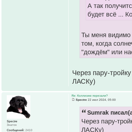
А так получитс
будет всё ... К
Ты меня видимо 
том, когда солн
"дождём" или на
Через пару-тройку
ЛАСКу)
Re: Коллизию порезали?
Spectre
22 июл 2024, 05:00
Sumrak писал(а
Через пару-трой
Spectre
Знаток
ЛАСКу)
Сообщений:
2410