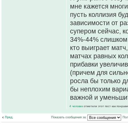
мне кажется многих
пусть коллизия бу
зависимости от раз
супером сейчас, к
34%-44% слишком 
кто выиграет матч,
матчах равных кол
прибавки увеличив
(причем для сильн
росла бы только дл
бы неплохим вари
важной и уменьши
4 человек
отметили этот пост как понрав
Пред.
Показать сообщения за:
Пол