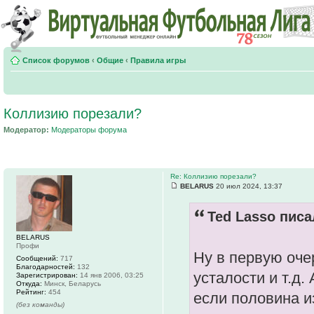
Список форумов
‹
Общие
‹
Правила игры
Коллизию порезали?
Модератор:
Модераторы форума
Re: Коллизию порезали?
BELARUS
20 июл 2024, 13:37
Ted Lasso писа
BELARUS
Профи
Ну в первую оче
Сообщений:
717
Благодарностей:
132
усталости и т.д.
Зарегистрирован:
14 янв 2006, 03:25
Откуда:
Минск, Беларусь
Рейтинг:
454
если половина из
(без команды)