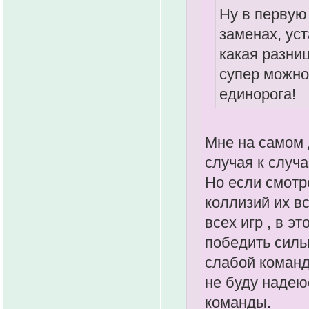
Ну в первую
заменах, уст
какая разниц
супер можно
единорога!
Мне на самом 
случая к случ
Но если смотре
коллизий их в
всех игр , в э
победить сильн
слабой команд
не буду надею
команды.