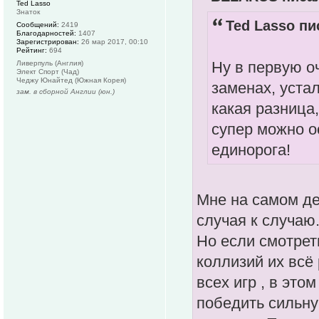
Ted Lasso
Знаток
Ted Lasso пи
Сообщений:
2419
Благодарностей:
1407
Зарегистрирован:
26 мар 2017, 00:10
Рейтинг:
694
Ну в первую о
Ливерпуль (Англия)
Элект Спорт (Чад)
Чеджу Юнайтед (Южная Корея)
заменах, устал
зам. в сборной Англии (юн.)
какая разница,
супер можно о
единорога!
Мне на самом де
случая к случаю
Но если смотреть
коллизий их всё
всех игр , в это
победить сильную