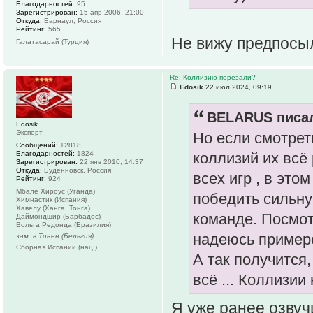
Благодарностей:
95
Зарегистрирован:
15 апр 2006, 21:00
Откуда:
Барнаул, Россия
Рейтинг:
565
Не вижу предпосыл
Галатасарай (Турция)
Re: Коллизию порезали?
Edosik
22 июл 2024, 09:19
BELARUS писал
Edosik
Эксперт
Но если смотреть
Сообщений:
12818
Благодарностей:
1824
коллизий их всё
Зарегистрирован:
22 янв 2010, 14:37
Откуда:
Буденновск, Россия
всех игр , в это
Рейтинг:
924
Мбале Хироус (Уганда)
победить сильную
Химнастик (Испания)
Хавелу (Ханга, Тонга)
команде. Посмот
Даймондшир (Барбадос)
Вольта Редонда (Бразилия)
надеюсь пример
зам. в Тинен (Бельгия)
Сборная Испании (нац.)
А так получится,
всё ... Коллизии к
Я уже ранее озвуч