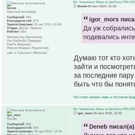
Re: Чемпионат Мира по футболу FIFA 202
Deneb
06 июл 2026, 21:34
Deneb
Опытный менеджер
Сообщений:
483
igor_mors писа
Благодарностей:
279
Зарегистрирован:
01 авг 2014, 01:49
Да уж собрались
Откуда:
Днепр, Украина
Рейтинг:
664
подевались инт
Малакатеко (Гватемала)
Рио Бабаойо (Эквадор)
Сумба (Фареры)
Персик (Кедири, Индонезия)
зам. в Тигрильос (Мексика)
Думаю тот кто хот
зайти и посмотрет
за последние пару
быть что бы понят
Что стоит сказать ложь и что после буд
Re: Чемпионат Мира по футболу FIFA 202
igor_mors
06 июл 2026, 22:00
igor_mors
Профи
Сообщений:
882
Deneb писал(а)
Благодарностей:
584
Зарегистрирован:
08 дек 2022, 12:19
Откуда:
Омск, Россия