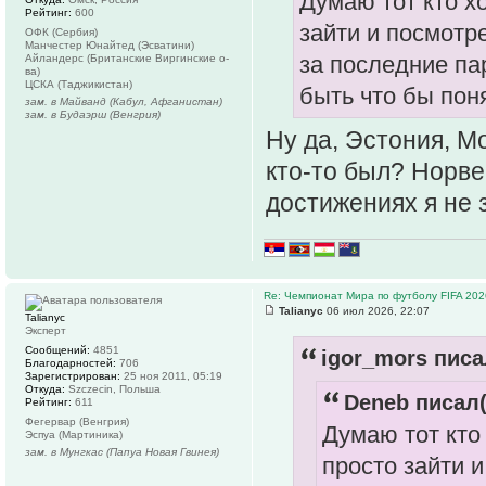
Думаю тот кто х
Рейтинг:
600
зайти и посмотр
ОФК (Сербия)
Манчестер Юнайтед (Эсватини)
за последние па
Айландерс (Британские Виргинские о-
ва)
ЦСКА (Таджикистан)
быть что бы пон
зам. в Майванд (Кабул, Афганистан)
зам. в Будаэрш (Венгрия)
Ну да, Эстония, 
кто-то был? Норве
достижениях я не
Re: Чемпионат Мира по футболу FIFA 202
Talianyc
06 июл 2026, 22:07
Talianyc
Эксперт
Сообщений:
4851
igor_mors писа
Благодарностей:
706
Зарегистрирован:
25 ноя 2011, 05:19
Откуда:
Szczecin, Польша
Deneb писал(
Рейтинг:
611
Фегервар (Венгрия)
Думаю тот кто
Эспуа (Мартиника)
зам. в Мунгкас (Папуа Новая Гвинея)
просто зайти 