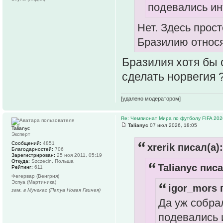
подевались ин
Нет. Здесь прос
Бразилию относя
Бразилия хотя бы о
сделать норвегия 
[удалено модератором]
Re: Чемпионат Мира по футболу FIFA 202
Talianyc
07 июл 2026, 18:05
Talianyc
Эксперт
Сообщений:
4851
xrerik писал(а):
Благодарностей:
706
Зарегистрирован:
25 ноя 2011, 05:19
Откуда:
Szczecin, Польша
Talianyc писа
Рейтинг:
611
Фегервар (Венгрия)
Эспуа (Мартиника)
igor_mors 
зам. в Мунгкас (Папуа Новая Гвинея)
Да уж собра
подевались 