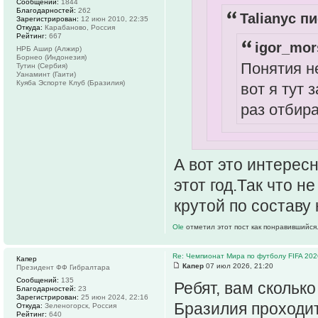
Сообщений:
1844
Благодарностей:
262
Talianyc пи
Зарегистрирован:
12 июн 2010, 22:35
Откуда:
Карабаново, Россия
Рейтинг:
667
igor_mor
НРБ Ашир (Алжир)
Борнео (Индонезия)
Понятия не
Тутин (Сербия)
Уанаминт (Гаити)
Куяба Эспорте Клуб (Бразилия)
вот я тут
раз отбир
А вот это интерес
этот год.Так что 
крутой по составу
Ole
отметил этот пост как понравившийся
Re: Чемпионат Мира по футболу FIFA 202
Капер
Капер
07 июл 2026, 21:20
Президент ФФ Гибралтара
Сообщений:
135
Ребят, вам скольк
Благодарностей:
23
Зарегистрирован:
25 июн 2024, 22:16
Бразилия проходит
Откуда:
Зеленогорск, Россия
Рейтинг:
640