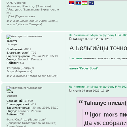
ОФК (Сербия)
Манчестер Юнайтед (Эсватини)
Айландерс (Британские Виргинские о-
ва)
ЦСКА (Таджикистан)
зам. в Майванд (Кабул, Афганистан)
зам. в Будаэрш (Венгрия)
Re: Чемпионат Мира по футболу FIFA 202
Talianyc
07 июл 2026, 12:35
Talianyc
Эксперт
А Бельгийцы точно 
Сообщений:
4851
Благодарностей:
706
Зарегистрирован:
25 ноя 2011, 05:19
4 человек
отметили этот пост как понрав
Откуда:
Szczecin, Польша
Рейтинг:
611
Фегервар (Венгрия)
газета "Kepes Sport"
Эспуа (Мартиника)
зам. в Мунгкас (Папуа Новая Гвинея)
Re: Чемпионат Мира по футболу FIFA 202
xrerik
07 июл 2026, 17:19
xrerik
Эксперт
Сообщений:
17609
Talianyc писал(
Благодарностей:
439
Зарегистрирован:
30 апр 2010, 15:19
Откуда:
лемберг, Россия
igor_mors пи
Рейтинг:
551
Фанс Юнайтед (Черногория)
Да уж собрали
Депортиво (Экваториальная Гвинея)
Бхуна (Индия)