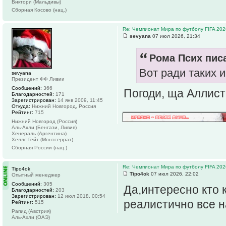
Виктори (Мальдивы)
Сборная Косово (нац.)
Re: Чемпионат Мира по футболу FIFA 202
sevyana
07 июл 2026, 21:34
Рома Псих писа
Вот ради таких и
sevyana
Президент ФФ Ливии
Сообщений:
366
Погоди, ща Аллист
Благодарностей:
171
Зарегистрирован:
14 янв 2009, 11:45
Откуда:
Нижний Новгород, Россия
Рейтинг:
715
Нижний Новгород (Россия)
Аль-Ахли (Бенгази, Ливия)
Хенераль (Аргентина)
Хеллс Гейт (Монтсеррат)
Сборная России (нац.)
Re: Чемпионат Мира по футболу FIFA 202
Tipo4ok
Tipo4ok
07 июл 2026, 22:02
Опытный менеджер
Сообщений:
305
Да,интересно кто 
Благодарностей:
203
Зарегистрирован:
12 июл 2018, 00:54
реалистично все н
Рейтинг:
515
Рапид (Австрия)
Аль-Ахли (ОАЭ)