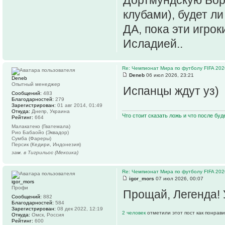
клубами), будет л
ДА, пока эти игрок
Исладией..
Re: Чемпионат Мира по футболу FIFA 202
Deneb
06 июл 2026, 23:21
Deneb
Опытный менеджер
Испанцы ждут уз)
Сообщений:
483
Благодарностей:
279
Зарегистрирован:
01 авг 2014, 01:49
Откуда:
Днепр, Украина
Что стоит сказать ложь и что после буд
Рейтинг:
664
Малакатеко (Гватемала)
Рио Бабаойо (Эквадор)
Сумба (Фареры)
Персик (Кедири, Индонезия)
зам. в Тигрильос (Мексика)
Re: Чемпионат Мира по футболу FIFA 202
igor_mors
07 июл 2026, 00:07
igor_mors
Профи
Прощай, Легенда! 
Сообщений:
882
Благодарностей:
584
Зарегистрирован:
08 дек 2022, 12:19
2 человек
отметили этот пост как понрав
Откуда:
Омск, Россия
Рейтинг:
600