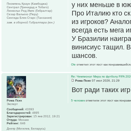
у них меньше в ю
Пномпень Краун (Камбоджа)
Сентрал (Тринидад и Тобаго)
Линкольн Ред Импс (Гибралтар)
Про Италию кто ск
Сезар Вальехо (Перу)
Сингида Блек Старс (Танзания)
из игроков? Анал
зам. в сборной Гибралтара (юн.)
всегда есть мега и
У Бразилии наигра
винисиус тащил. В
шансов.
Ole
отметил этот пост как понравившийся
Re: Чемпионат Мира по футболу FIFA 202
Рома Псих
07 июл 2026, 21:29
Вот ради таких игр
Рома Псих
5 человек
отметили этот пост как понрав
Эксперт
Сообщений:
43393
Благодарностей:
4895
Зарегистрирован:
15 янв 2012, 19:21
Откуда:
Монако
Рейтинг:
646
Днепр (Могилев, Беларусь)