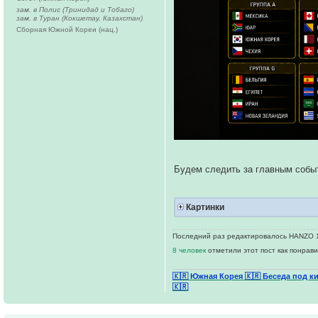
зам. в Полис (Тринидад и Тобаго)
зам. в Туран (Кокшетау, Казахстан)
Сборная Южной Кореи (нац.)
Будем следить за главным собы
Картинки
Последний раз редактировалось HANZO 14
8 человек
отметили этот пост как понрав
🇰🇷 Южная Корея
🇰🇷 Беседа под к
🇰🇷