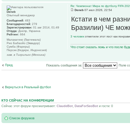
Re: Чемпионат Мира по футболу FIFA 202
Deneb
07 июл 2026, 22:54
Deneb
Опытный менеджер
Кстати в чем разн
Сообщений:
483
Благодарностей:
279
Бразилии) ЧЕ мож
Зарегистрирован:
01 авг 2014, 01:49
Откуда:
Днепр, Украина
Рейтинг:
664
3 человек
отметили этот пост как понрав
Малакатеко (Гватемала)
Рио Бабаойо (Эквадор)
Сумба (Фареры)
Что стоит сказать ложь и что после буд
Персик (Кедири, Индонезия)
зам. в Тигрильос (Мексика)
Пред.
Показать сообщения за:
Поле с
Вернуться в Реальный футбол
КТО СЕЙЧАС НА КОНФЕРЕНЦИИ
Сейчас этот форум просматривают:
ClaudeBot
,
DataForSeoBot
и гости: 0
Список форумов