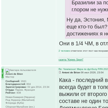
Бразилии за п
глором не нуж
Ну да, Эстония,
еще кто-то был?
достижениях я н
Они в 1/4 ЧМ, в от
2 человек
отметили этот пост как понрав
газета "Kepes Sport"
Re: Чемпионат Мира по футболу FIFA 202
Antoni de Brion
06 июл 2026, 23:04
Antoni de Brion
Мастер
Кака - последний 
Сообщений:
1841
Благодарностей:
604
всегда будет в топ
Зарегистрирован:
02 дек 2014, 23:34
Откуда:
Париж, Франция
выжили от второго 
Рейтинг:
838
Новая Бавария (Украина)
составе не один то
Ред Уорриор (Малайзия)
Флорида (Куба)
Дортмундскую Бору
Сборная Малайзии (юн.)