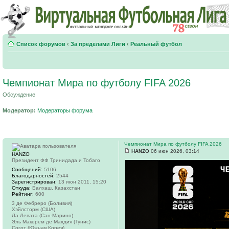
Список форумов
‹
За пределами Лиги
‹
Реальный футбол
Чемпионат Мира по футболу FIFA 2026
Обсуждение
Модератор:
Модераторы форума
Чемпионат Мира по футболу FIFA 2026
HANZO
06 июн 2026, 03:14
HANZO
Президент ФФ Тринидада и Тобаго
Сообщений:
5106
Благодарностей:
2544
Зарегистрирован:
13 июн 2011, 15:20
Откуда:
Балхаш, Казахстан
Рейтинг:
600
3 де Фебреро (Боливия)
Хэйлсторм (США)
Ла Левата (Сан-Марино)
Эль Макерем де Махдия (Тунис)
Согот (Южная Корея)