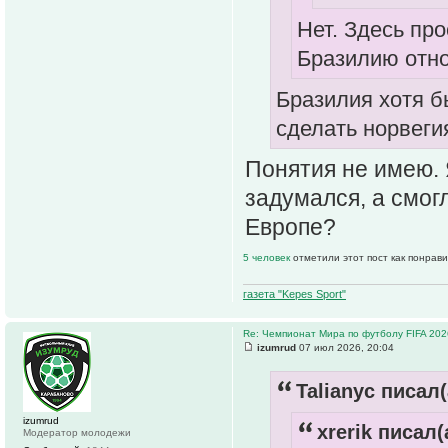
Нет. Здесь пр
Бразилию отно
Бразилия хотя бы
сделать норвеги
Понятия не имею. Я
задумался, а смог
Европе?
5 человек
отметили этот пост как понрав
газета "Kepes Sport"
Re: Чемпионат Мира по футболу FIFA 202
izumrud
07 июл 2026, 20:04
Talianyc писал(
izumrud
xrerik писал(
Модератор молодежи