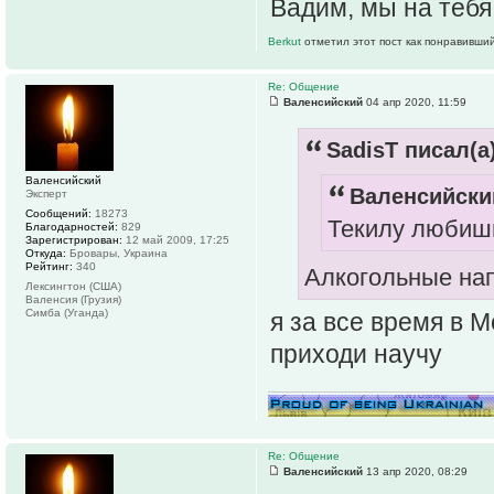
Вадим, мы на тебя
Berkut
отметил этот пост как понравивший
Re: Общение
Валенсийский
04 апр 2020, 11:59
SadisT писал(а)
Валенсийский
Валенсийский
Эксперт
Сообщений:
18273
Текилу любиш
Благодарностей:
829
Зарегистрирован:
12 май 2009, 17:25
Откуда:
Бровары, Украина
Рейтинг:
340
Алкогольные нап
Лексингтон (США)
Валенсия (Грузия)
Симба (Уганда)
я за все время в 
приходи научу
Re: Общение
Валенсийский
13 апр 2020, 08:29