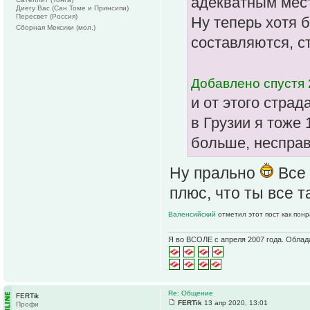
адекватным мест
Диегу Вас (Сан Томе и Принсипи)
Пересвет (Россия)
Ну теперь хотя 
Сборная Мексики (мол.)
составляются, с
Добавлено спустя 
и от этого страд
в Грузии я тоже 
больше, неспра
Ну прально
Все 
плюс, что ты все 
Валенсийский
отметил этот пост как пон
Я во ВСОЛЕ с апреля 2007 года. Облад
Re: Общение
FERTik
FERTik
13 апр 2020, 13:01
Профи