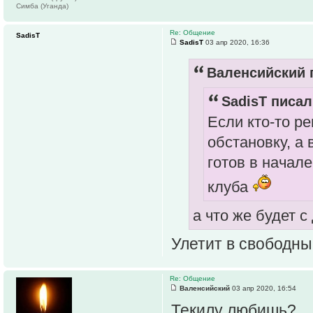
Симба (Уганда)
Re: Общение
SadisT
SadisT
03 апр 2020, 16:36
Валенсийский п
SadisT писал
Если кто-то р
обстановку, а 
готов в начал
клуба
а что же будет с
Улетит в свободны
Re: Общение
Валенсийский
03 апр 2020, 16:54
Текилу любишь?