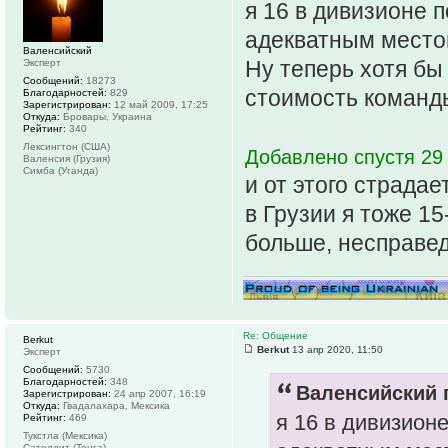
я 16 в дивизионе п
адекватным местом
Валенсийский
Ну теперь хотя бы
Эксперт
Сообщений:
18273
стоимость команды
Благодарностей:
829
Зарегистрирован:
12 май 2009, 17:25
Откуда:
Бровары, Украина
Рейтинг:
340
Лексингтон (США)
Добавлено спустя 29 
Валенсия (Грузия)
Симба (Уганда)
и от этого страдае
в Грузии я тоже 15
больше, несправе
Re: Общение
Berkut
Berkut
13 апр 2020, 11:50
Эксперт
Сообщений:
5730
Благодарностей:
348
Валенсийский п
Зарегистрирован:
24 апр 2007, 16:19
Откуда:
Гвадалахара, Мексика
я 16 в дивизионе
Рейтинг:
469
Тукстла (Мексика)
Сателлит (Тонга)