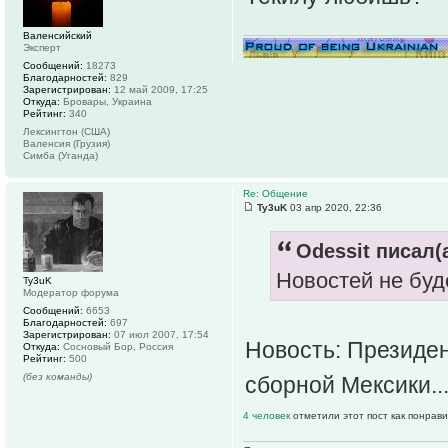
Валенсийский
Эксперт
Сообщений:
18273
Благодарностей:
829
Зарегистрирован:
12 май 2009, 17:25
Откуда:
Бровары, Украина
Рейтинг:
340
Лексингтон (США)
Валенсия (Грузия)
Симба (Уганда)
Re: Общение
Ty3uK
03 апр 2020, 22:36
Odessit писал(а
Новостей не буд
Ty3uK
Модератор форума
Сообщений:
6653
Благодарностей:
697
Зарегистрирован:
07 июл 2007, 17:54
Новость: Президен
Откуда:
Сосновый Бор, Россия
Рейтинг:
500
(без команды)
сборной Мексики..
4 человек
отметили этот пост как понрав