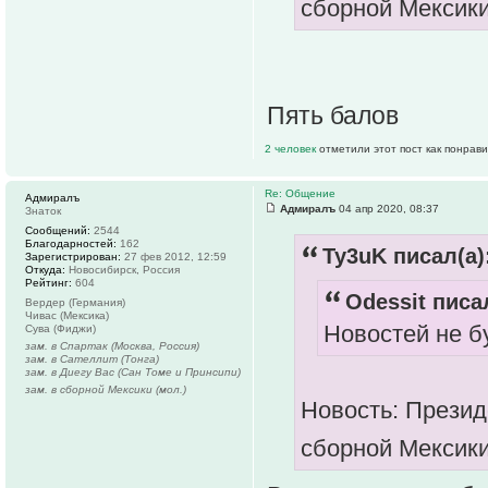
сборной Мексики
Пять балов
2 человек
отметили этот пост как понрав
Re: Общение
Адмиралъ
Адмиралъ
04 апр 2020, 08:37
Знаток
Сообщений:
2544
Благодарностей:
162
Ty3uK писал(а)
Зарегистрирован:
27 фев 2012, 12:59
Откуда:
Новосибирск, Россия
Рейтинг:
604
Odessit писал
Вердер (Германия)
Чивас (Мексика)
Новостей не б
Сува (Фиджи)
зам. в Спартак (Москва, Россия)
зам. в Сателлит (Тонга)
зам. в Диегу Вас (Сан Томе и Принсипи)
зам. в сборной Мексики (мол.)
Новость: Презид
сборной Мексики