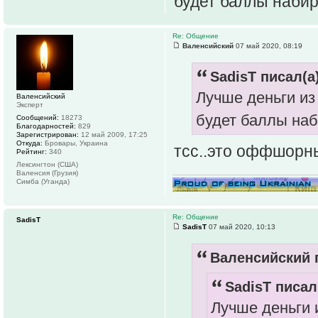
будет баллы набир
Re: Общение
Валенсийский
07 май 2020, 08:19
SadisT писал(а)
Лучше деньги из
Валенсийский
Эксперт
будет баллы наб
Сообщений:
18273
Благодарностей:
829
Зарегистрирован:
12 май 2009, 17:25
Откуда:
Бровары, Украина
тсс..это оффшорн
Рейтинг:
340
Лексингтон (США)
Валенсия (Грузия)
Симба (Уганда)
Re: Общение
SadisT
SadisT
07 май 2020, 10:13
Валенсийский п
SadisT писал
Лучше деньги 