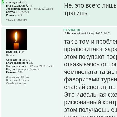
Сообщений:
959
Не, это всего лишь
Благодарностей:
48
Зарегистрирован:
17 авг 2012, 16:06
тратишь.
Откуда:
Н, Россия
Рейтинг:
480
ФКСБ (Румыния)
Re: Общение
Валенсийский
13 апр 2020, 14:51
так в том и пробл
предпочитают зара
Валенсийский
этом покупают по
Эксперт
Сообщений:
18273
отказываясь от то
Благодарностей:
829
Зарегистрирован:
12 май 2009, 17:25
Откуда:
Бровары, Украина
чемпионата такие
Рейтинг:
340
Лексингтон (США)
фаворитами турнир
Валенсия (Грузия)
Симба (Уганда)
слабый состав, но
Это идеальная сх
рискованный контр
этом получаешь е