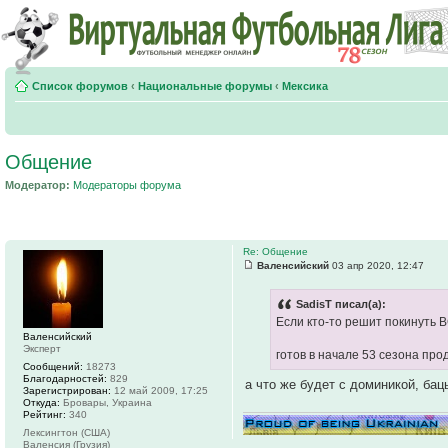
Список форумов
‹
Национальные форумы
‹
Мексика
Общение
Модератор:
Модераторы форума
Re: Общение
Валенсийский
03 апр 2020, 12:47
SadisT писал(а):
Если кто-то решит покинуть В
Валенсийский
Эксперт
готов в начале 53 сезона про
Сообщений:
18273
Благодарностей:
829
а что же будет с доминикой, бац
Зарегистрирован:
12 май 2009, 17:25
Откуда:
Бровары, Украина
Рейтинг:
340
Лексингтон (США)
Валенсия (Грузия)