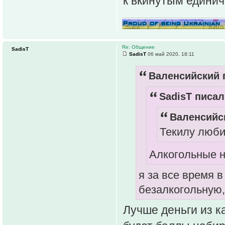
к вкинутым единич
Re: Общение
SadisT
SadisT
06 май 2020, 18:11
Валенсийский п
SadisT писал
Валенсийск
Текилу люб
Алкогольные н
я за все время 
безалкогольную,
Лучше деньги из к