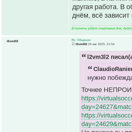
другая работа. В 
днём, всё зависит
В полночь уйдут очертания дня, буду
Re: Общение
l2vm3l2
l2vm3l2
26 авг 2025, 21:54
l2vm3l2 писал(а
ClaudioRanier
нужно побежда
Точнее НЕПРО
https://virtualsoc
day=24627&matc
https://virtualsoc
day=24629&matc