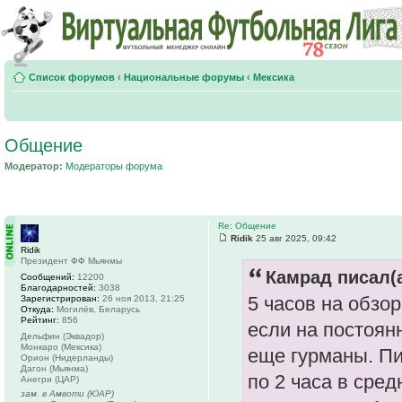
Список форумов
‹
Национальные форумы
‹
Мексика
Общение
Модератор:
Модераторы форума
Re: Общение
Ridik
25 авг 2025, 09:42
Ridik
Президент ФФ Мьянмы
Камрад писал(а
Сообщений:
12200
Благодарностей:
3038
5 часов на обзор
Зарегистрирован:
26 ноя 2013, 21:25
Откуда:
Могилёв, Беларусь
Рейтинг:
856
если на постоян
Дельфин (Эквадор)
Монкаро (Мексика)
еще гурманы. Пи
Орион (Нидерланды)
Дагон (Мьянма)
по 2 часа в сред
Анегри (ЦАР)
зам. в Амвоти (ЮАР)