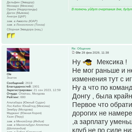
Дельфин (Эквадор)
Монкаро (Мексика)
В полночь уйдут очертания дня, буду
Орион (Нидерланды)
Дагон (Мьянма)
Анегри (ЦАР)
зам. в Амвоти (ЮАР)
зам. в Лонголонго (Тонга)
Сборная Эквадора (нац.)
Re: Общение
Ole
28 фев 2026, 11:38
Ну
Мексика !
Не мог раньше и н
Ole
изменения тут с и
Знаток
Сообщений:
2619
Ну а что по команд
Благодарностей:
1901
Зарегистрирован:
21 сен 2023, 12:59
Откуда:
Chisinau, Молдова
Донгу , была край
Рейтинг:
680
Альтабара (Южный Судан)
Первое что обрати
Лос-Кабос Юнайтед (Мексика)
Зимбру (Молдова)
дорогих не намере
Маджанг (Южная Корея)
Хаэн (Перу)
,а зарплату умень
зам. в Менгейлор (Индия)
зам. в Массельбург Атлетик
клуб не по силе ни
(Шотландия)
зам. в Табор (Словения)