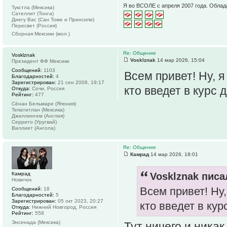
Я во ВСОЛЕ с апреля 2007 года. Облад
Тукстла (Мексика)
Сателлит (Тонга)
Диегу Вас (Сан Томе и Принсипи)
Пересвет (Россия)
Сборная Мексики (мол.)
Re: Общение
Vosklznak
Vosklznak
14 мар 2026, 15:04
Президент ФФ Мексики
Сообщений:
1103
Всем привет! Ну, 
Благодарностей:
4
Зарегистрирован:
21 сен 2008, 19:17
кто введет в курс д
Откуда:
Сочи, Россия
Рейтинг:
477
Сёнан Бельмаре (Япония)
Тепатитлан (Мексика)
Джиллингем (Англия)
Серрито (Уругвай)
Виллиет (Ангола)
Re: Общение
Камрад
14 мар 2026, 18:01
Камрад
Vosklznak писа
Новичок
Всем привет! Ну
Сообщений:
18
Благодарностей:
5
Зарегистрирован:
05 окт 2023, 20:27
кто введет в курс
Откуда:
Нижний Новгород, Россия
Рейтинг:
558
Энсенада (Мексика)
Тут ничего и ника