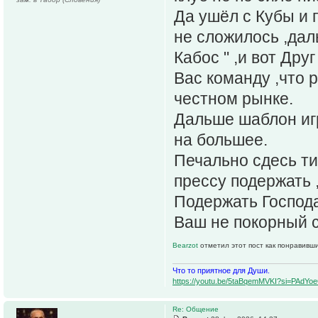
Да ушёл с Кубы и 
не сложилось ,дал
Кабос " ,и вот Дру
Вас команду ,что 
честном рынке.
Дальше шаблон игр
на большее.
Печально сдесь ти
прессу подержать 
Подержать Господ
Ваш не покорный с
Bearzot
отметил этот пост как понравивш
Что то приятное для Души.
https://youtu.be/5taBqemMVKI?si=PAdY
Re: Общение