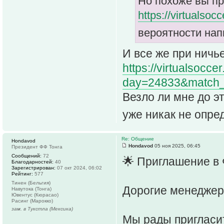
Но похоже вы пр
https://virtualso
вероятности на
И все же при ничь
https://virtualsocce
day=24833&match_
Везло ли мне до э
уже никак не опр
Re: Общение
Hondavod
Hondavod
05 ноя 2025, 06:45
Президент ФФ Тонга
Сообщений:
72
🌟 Приглашение в 
Благодарностей:
40
Зарегистрирован:
07 окт 2024, 06:02
Рейтинг:
577
Тинен (Бельгия)
Дорогие менеджер
Навутока (Тонга)
Ювентус (Кюрасао)
Расинг (Марокко)
зам. в Тукстла (Мексика)
Мы рады пригласит