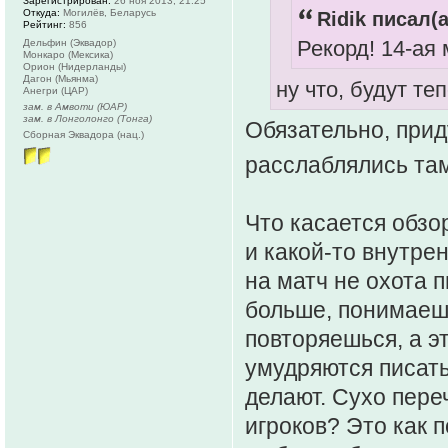
Зарегистрирован:
26 ноя 2013, 21:25
Откуда:
Могилёв, Беларусь
Ridik писал(а
Рейтинг:
856
Рекорд! 14-ая
Дельфин (Эквадор)
Монкаро (Мексика)
Орион (Нидерланды)
Дагон (Мьянма)
ну что, будут те
Анегри (ЦАР)
зам. в Амвоти (ЮАР)
зам. в Лонголонго (Тонга)
Обязательно, приду
Сборная Эквадора (нац.)
расслаблялись та
Что касается обзор
и какой-то внутре
на матч не охота п
больше, понимаешь
повторяешься, а э
умудряются писать 
делают. Сухо пере
игроков? Это как 