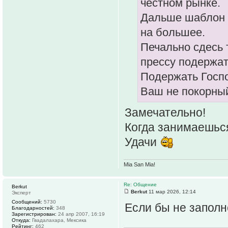
честном рынке.
Дальше шаблон и
на большее.
Печально сдесь 
прессу подержат
Подержать Госп
Ваш не покорный
Замечательно!
Когда занимаешься
Удачи
Mia San Mia!
Re: Общение
Berkut
Berkut
11 мар 2026, 12:14
Эксперт
Сообщений:
5730
Если бы не заполне
Благодарностей:
348
Зарегистрирован:
24 апр 2007, 16:19
Откуда:
Гвадалахара, Мексика
Рейтинг:
462