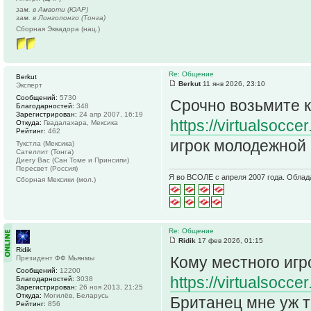
зам. в Амвоти (ЮАР)
зам. в Лонголонго (Тонга)
Сборная Эквадора (нац.)
Re: Общение
Berkut
Berkut
11 янв 2026, 23:10
Эксперт
Сообщений:
5730
Срочно возьмите к
Благодарностей:
348
Зарегистрирован:
24 апр 2007, 16:19
https://virtualsocc
Откуда:
Гвадалахара, Мексика
Рейтинг:
462
игрок молодежной 
Тукстла (Мексика)
Сателлит (Тонга)
Диегу Вас (Сан Томе и Принсипи)
Пересвет (Россия)
Я во ВСОЛЕ с апреля 2007 года. Облад
Сборная Мексики (мол.)
Re: Общение
Ridik
17 фев 2026, 01:15
Ridik
Кому местного иг
Президент ФФ Мьянмы
Сообщений:
12200
https://virtualsocc
Благодарностей:
3038
Зарегистрирован:
26 ноя 2013, 21:25
Откуда:
Могилёв, Беларусь
Британец мне уж т
Рейтинг:
856