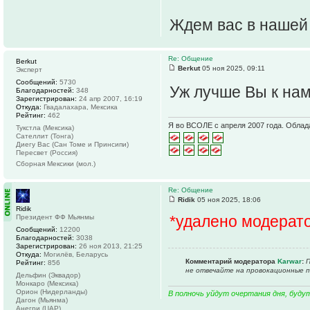
Ждем вас в нашей
Re: Общение
Berkut
Berkut
05 ноя 2025, 09:11
Эксперт
Сообщений:
5730
Уж лучше Вы к на
Благодарностей:
348
Зарегистрирован:
24 апр 2007, 16:19
Откуда:
Гвадалахара, Мексика
Рейтинг:
462
Я во ВСОЛЕ с апреля 2007 года. Облад
Тукстла (Мексика)
Сателлит (Тонга)
Диегу Вас (Сан Томе и Принсипи)
Пересвет (Россия)
Сборная Мексики (мол.)
Re: Общение
Ridik
05 ноя 2025, 18:06
Ridik
*удалено модерат
Президент ФФ Мьянмы
Сообщений:
12200
Благодарностей:
3038
Зарегистрирован:
26 ноя 2013, 21:25
Откуда:
Могилёв, Беларусь
Комментарий модератора
Karwar
:
П
Рейтинг:
856
не отвечайте на провокационные 
Дельфин (Эквадор)
Монкаро (Мексика)
Орион (Нидерланды)
В полночь уйдут очертания дня, буду
Дагон (Мьянма)
Анегри (ЦАР)