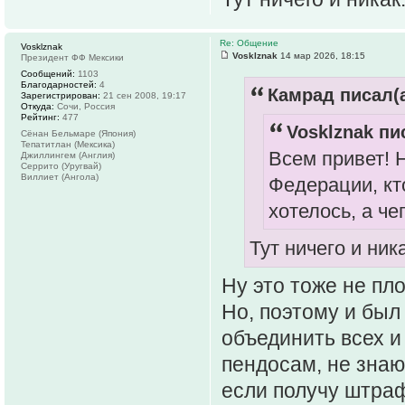
Re: Общение
Vosklznak
Vosklznak
14 мар 2026, 18:15
Президент ФФ Мексики
Сообщений:
1103
Благодарностей:
4
Камрад писал(а
Зарегистрирован:
21 сен 2008, 19:17
Откуда:
Сочи, Россия
Рейтинг:
477
Vosklznak пи
Сёнан Бельмаре (Япония)
Тепатитлан (Мексика)
Всем привет! 
Джиллингем (Англия)
Серрито (Уругвай)
Виллиет (Ангола)
Федерации, кто
хотелось, а че
Тут ничего и ни
Ну это тоже не пло
Но, поэтому и был
объединить всех и
пендосам, не знаю,
если получу штраф