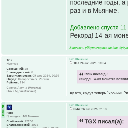
последние годы, а
раз и в Мьянме.
Добавлено спустя 11 
Рекорд! 14-ая мон
В полночь уйдут очертания дня, буду
Re: Общение
TGX
TGX
26 авг 2025, 19:04
Новичок
Сообщений:
28
Благодарностей:
8
Ridik писал(а):
Зарегистрирован:
05 фев 2024, 20:57
Рекорд! 14-ая монетка появи
Откуда:
Новороссийск, Россия
Рейтинг:
734
Сантос Лагуна (Мексика)
Омия Ардия (Япония)
ну что, будут теперь "хроники Ри
Re: Общение
Ridik
26 авг 2025, 21:05
Ridik
Президент ФФ Мьянмы
TGX писал(а):
Сообщений:
12200
Благодарностей:
3038