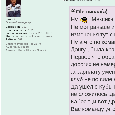
Bearzot
28 фев 2026, 14:27
Ole писал(а):
Ну
Мексика 
Bearzot
Опытный менеджер
Не мог раньше и
Сообщений:
322
Благодарностей:
132
изменения тут с
Зарегистрирован:
12 ноя 2018, 16:31
Откуда:
Аелло-дель-Фриули, Италия
Рейтинг:
687
Ну а что по кома
Бавария (Мюнхен, Германия)
Америка (Мексика)
Донгу , была кр
Даймонд Старс (Сьерра Леоне)
Первое что обра
дорогих не наме
,а зарплату уме
клуб не по силе 
Да ушёл с Кубы 
не сложилось ,д
Кабос " ,и вот Д
Вас команду ,чт