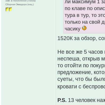
ли максимум 1 за
зам. в Лонголонго (Тонга)
Сборная Эквадора (нац.)
по клаве по опи
тура в тур, то эт
только на свой 
часику
1520К за обзор, с
Не все же 5 часов
неспеша, открыв м
то отойти по поку
предложение, кото
суеты, что бы было
кровати с беспров
P.S.
13 человек наж