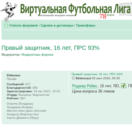
Список форумов
‹
Сделки и договоры
‹
Трансферы
Правый защитник, 16 лет, ПРС 93%
Модератор:
Модераторы форума
Правый защитник, 16 лет, ПРС 93%
Ekklesiast
Ekklesiast
03 июл 2026, 05:35
Профи
Сообщений:
617
Роджер Рейес
, 16 лет, RD,
, 
Благодарностей:
360
Цена вопроса 36 лямов
Зарегистрирован:
19 авг 2022, 15:32
Откуда:
Балыкчы, Кыргызстан
Рейтинг:
667
Оланчо (Гондурас)
Лахдария (Алжир)
Милтон Кинс Донс (Англия)
Анадолу (Кыргызстан)
Санто Доминго (Перу)