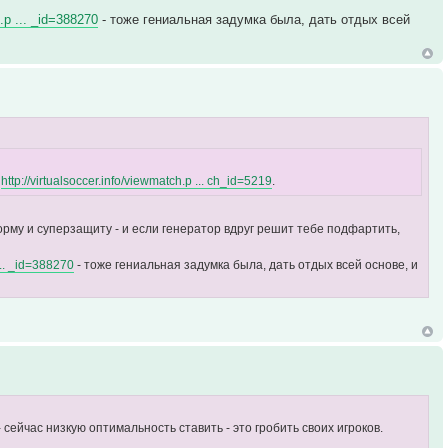
h.p ... _id=388270
- тоже гениальная задумка была, дать отдых всей
ч
http://virtualsoccer.info/viewmatch.p ... ch_id=5219
.
рму и суперзащиту - и если генератор вдруг решит тебе подфартить,
 ... _id=388270
- тоже гениальная задумка была, дать отдых всей основе, и
сейчас низкую оптимальность ставить - это гробить своих игроков.