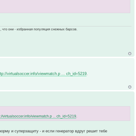
, что они - избранная популяция снежных барсов.
ttp://virtualsoccer.info/viewmatch.p ... ch_id=5219
.
p://virtualsoccer.info/viewmatch.p ... ch_id=5219
.
орму и суперзащиту - и если генератор вдруг решит тебе