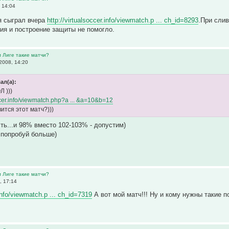
 14:04
я сыграл вчера
http://virtualsoccer.info/viewmatch.p ... ch_id=8293
.При сли
ия и построение защиты не помогло.
м Лиге такие матчи?
2008, 14:20
ал(а):
 )))
occer.info/viewmatch.php?a ... &a=10&b=12
ится этот матч?)))
ть...и 98% вместо 102-103% - допустим)
 попробуй больше)
м Лиге такие матчи?
, 17:14
.info/viewmatch.p ... ch_id=7319
А вот мой матч!!! Ну и кому нужны такие по