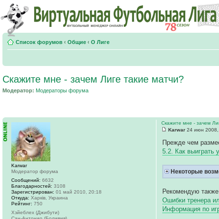
Список форумов
‹
Общие
‹
О Лиге
Скажите мне - зачем Лиге такие матчи?
Модератор:
Модераторы форума
Скажите мне - зачем Ли
Karwar
24 июн 2008,
Прежде чем размес
5.2. Как выиграть 
Karwar
Некоторые возм
Модератор форума
Сообщений:
6632
Благодарностей:
3108
Рекомендую также
Зарегистрирован:
01 май 2010, 20:18
Откуда:
Харків, Украина
Ошибки тренера ил
Рейтинг:
750
Информация по и
Хэйеблех (Джибути)
Сан-Антонио (Боливия)