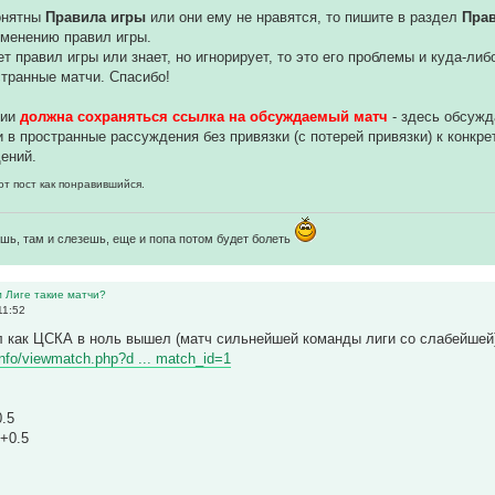
понятны
Правила игры
или они ему не нравятся, то пишите в раздел
Пра
зменению правил игры.
ет правил игры или знает, но игнорирует, то это его проблемы и куда-ли
транные матчи. Спасибо!
нии
должна сохраняться ссылка на обсуждаемый матч
- здесь обсуж
 в пространные рассуждения без привязки (с потерей привязки) к конкр
ений.
от пост как понравившийся.
шь, там и слезешь, еще и попа потом будет болеть
м Лиге такие матчи?
11:52
л как ЦСКА в ноль вышел (матч сильнейшей команды лиги со слабейшей
r.info/viewmatch.php?d ... match_id=1
0.5
 +0.5