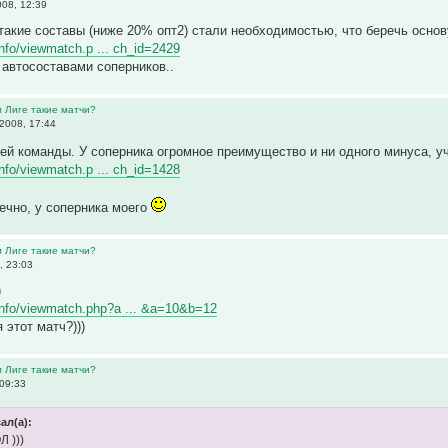
08, 12:39
такие составы (ниже 20% опт2) стали необходимостью, что беречь осно
.info/viewmatch.p ... ch_id=2429
с автосоставами соперников..
м Лиге такие матчи?
2008, 17:44
ей команды. У соперника огромное преимущество и ни одного минуса, 
.info/viewmatch.p ... ch_id=1428
нечно, у соперника моего
м Лиге такие матчи?
, 23:03
)
r.info/viewmatch.php?a ... &a=10&b=12
 этот матч?)))
м Лиге такие матчи?
09:33
ал(а):
 )))