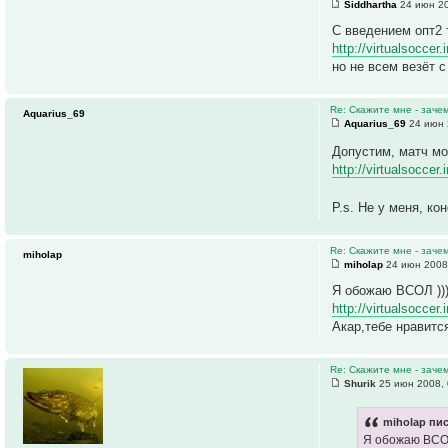
Siddhartha
24 июн 20
C введением опт2 
http://virtualsoccer
но не всем везёт 
Re: Скажите мне - заче
Aquarius_69
Aquarius_69
24 июн 
Допустим, матч мо
http://virtualsoccer
P.s. Не у меня, ко
Re: Скажите мне - заче
miholap
miholap
24 июн 2008
Я обожаю ВСОЛ ))
http://virtualsocce
Акар,тебе нравится
Re: Скажите мне - заче
Shurik
25 июн 2008, 
miholap пис
Я обожаю ВСОЛ