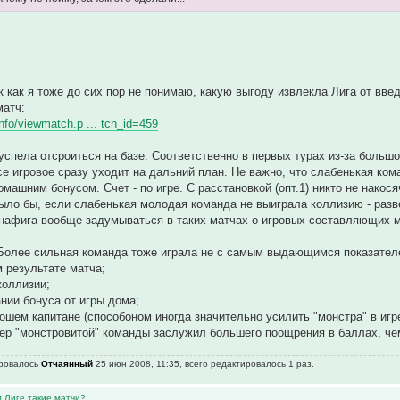
к как я тоже до сих пор не понимаю, какую выгоду извлекла Лига от вве
матч:
.info/viewmatch.p ... tch_id=459
успела отсроиться на базе. Соответственно в первых турах из-за большо
се игровое сразу уходит на дальний план. Не важно, что слабенькая ком
омашним бонусом. Счет - по игре. С расстановкой (опт.1) никто не накос
было бы, если слабенькая молодая команда не выиграла коллизию - раз
а нафига вообще задумываться в таких матчах о игровых составляющих м
Более сильная команда тоже играла не с самым выдающимся показателем 
м результате матча;
коллизии;
ании бонуса от игры дома;
рошем капитане (способоном иногда значительно усилить "монстра" в игр
ер "монстровитой" команды заслужил большего поощрения в баллах, че
ировалось
Отчаянный
25 июн 2008, 11:35, всего редактировалось 1 раз.
м Лиге такие матчи?