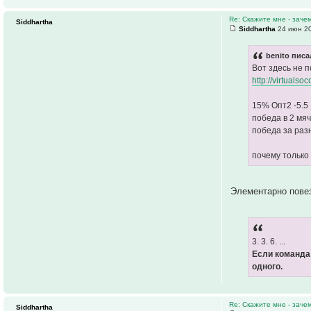
Re: Скажите мне - заче
Siddhartha
Siddhartha
24 июн 20
benito писа
Вот здесь не 
http://virtuals
15% Опт2 -5.5
победа в 2 мяч
победа за раз
почему только
Элементарно пове
3. 3. 6. ...
Если команда
одного.
Re: Скажите мне - заче
Siddhartha