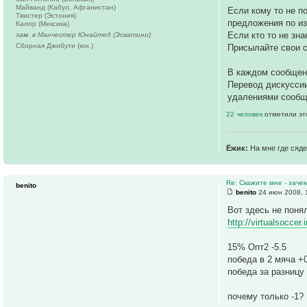
Майванд (Кабул, Афганистан)
Если кому то не 
Твистер (Эстония)
предложения по и
Калор (Мексика)
Если кто то не зна
зам. в Манчестер Юнайтед (Эсватини)
Сборная Джибути (юн.)
Присылайте свои с
В каждом сообще
Перевод дискуссии
удалениями сообщ
22 человек
отметили эт
Ёжик:
На мне где сяде
Re: Скажите мне - заче
benito
benito
24 июн 2008, 
Вот здесь не поня
http://virtualsocce
15% Опт2 -5.5
победа в 2 мяча +
победа за разницу
почему только -1?