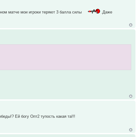
вном матче мои игроки теряют 3 балла силы
.Даже
беды!? Ей богу Опт2 тупость какая та!!!