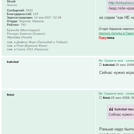
Shurik
http://virtuals
Знаток
Акар,тебе нрав
Сообщений:
2832
Благодарностей:
125
из серии "как НЕ н
Зарегистрирован:
14 янв 2007, 02:38
Откуда:
Чернігів, Украина
Рейтинг:
793
Отаре баранов намного
Брансби (Монтсеррат)
прогноз погоды в Гааге
Ресоурс Капитал (Гонконг)
Зброёвка (Чехия)
Паву
тина
зам. в Дефенс Форс (Тринидад и Тобаго)
зам. в Роял (Буркина Фасо)
зам. в Скала 1911 (Украина)
Re: Скажите мне - заче
kukvlad
kukvlad
25 июн 2008
Сейчас нужно игр
Re: Скажите мне - заче
finist
finist
25 июн 2008, 0
kukvlad пис
Сейчас нужно 
Раньше надо было 