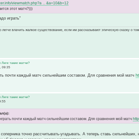
occer.info/viewmatch.php?a ... &a=10&b=12
ится этот матч?)))
адо играть"
 легче влачить жалкое существование, если им рассказывают эпическую сказку о том
м Лиге такие матчи?
, 09:35
ать почти каждый матч сильнейшим составом. Для сравнения мой матч
h
м Лиге такие матчи?
9:55
ал(а):
играть почти каждый матч сильнейшим составом. Для сравнения мой матч
htt
соперника точно рассчитывать-угадывать. А теперь ставь сильнейших, н