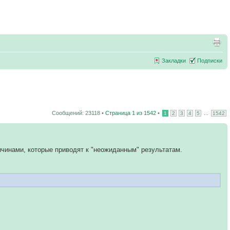
Закладки
Подписки
Сообщений: 23118 •
Страница
1
из
1542
•
...
1
2
3
4
5
1542
ичинами, которые приводят к "неожиданным" результатам.