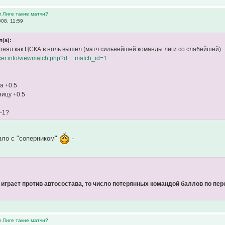
м Лиге такие матчи?
08, 11:59
л(а):
понял как ЦСКА в ноль вышел (матч сильнейшей команды лиги со слабейшей)
occer.info/viewmatch.php?d ... match_id=1
а +0.5
ницу +0.5
 -1?
зло с "соперником"
-
 играет против автосостава, то число потерянных командой баллов по пе
м Лиге такие матчи?