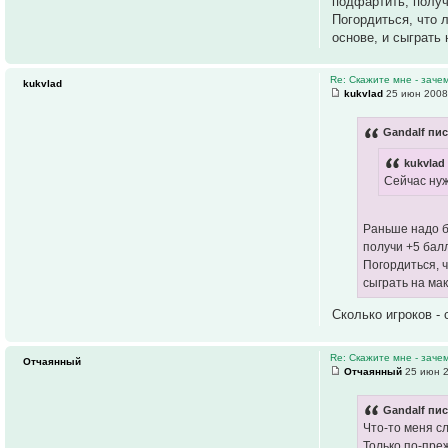
подфартить, получ
Погордиться, что 
основе, и сыграть
Re: Скажите мне - заче
kukvlad
kukvlad
25 июн 2008
Gandalf пис
kukvlad
Сейчас нуж
Раньше надо б
получи +5 бал
Погордиться, 
сыграть на ма
Сколько игроков -
Re: Скажите мне - заче
Отчаянный
Отчаянный
25 июн 2
Gandalf пис
Что-то меня сл
Только по-преж