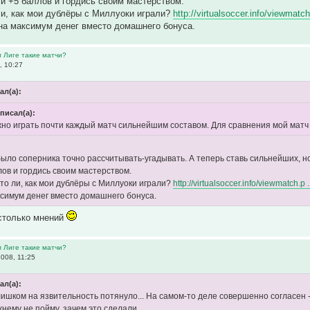
и +5 баллов и гордись своим мастерством.
ли, как мои дублёры с Миллуоки играли?
http://virtualsoccer.info/viewmatc
 на максимум денег вместо домашнего бонуса.
м Лиге такие матчи?
, 10:27
ал(а):
 писал(а):
но играть почти каждый матч сильнейшим составом. Для сравнения мой мат
ыло соперника точно рассчитывать-угадывать. А теперь ставь сильнейших, но
лов и гордись своим мастерством.
что ли, как мои дублёры с Миллуоки играли?
http://virtualsoccer.info/viewmatch.p
ксимум денег вместо домашнего бонуса.
 столько мнений
м Лиге такие матчи?
008, 11:25
ал(а):
ишком на язвительность потянуло... На самом-то деле совершенно согласен - 
нему не пойму, зачем это сделали...