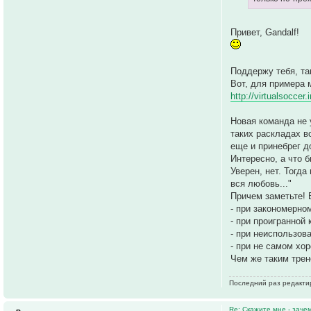
Привет, Gandalf!
Поддержу тебя, та
Вот, для примера 
http://virtualsoccer
Новая команда не 
таких раскладах в
еще и принебрег д
Интересно, а что 
Уверен, нет. Тогд
вся любовь..."
Причем заметьте! 
- при закономерно
- при проигранной 
- при неиспользов
- при не самом хо
Чем же таким трен
Последний раз редакт
Re: Скажите мне - заче