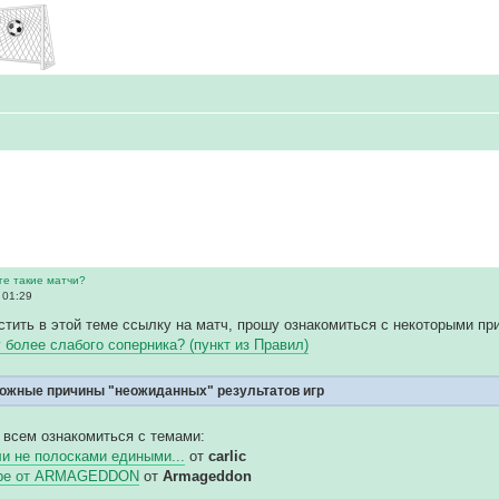
ге такие матчи?
 01:29
тить в этой теме ссылку на матч, прошу ознакомиться с некоторыми пр
у более слабого соперника? (пункт из Правил)
ожные причины "неожиданных" результатов игр
 всем ознакомиться с темами:
и не полосками едиными...
от
carlic
гре от ARMAGEDDON
от
Armageddon