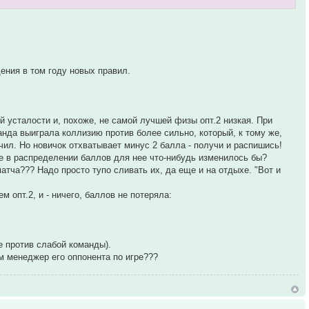
дения в том году новых правил.
й усталости и, похоже, не самой лучшей физы опт.2 низкая. При
анда выиграла коллизию против более сильно, который, к тому же,
ячил. Но новичок отхватывает минус 2 балла - получи и распишись!
ве в распределении баллов для нее что-нибудь изменилось бы?
атча??? Надо просто тупо сливать их, да еще и на отдыхе. "Вот и
опт.2, и - ничего, баллов не потеряла:
е против слабой команды).
м менеджер его оппонента по игре???