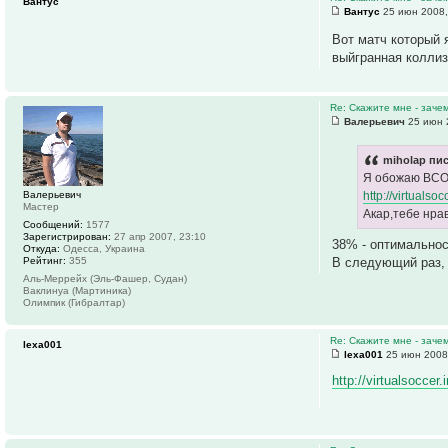
Вантус
Вантус
25 июн 2008,
Вот матч который 
выйгранная коллиз
Re: Скажите мне - заче
Валерьевич
25 июн 
miholap пис
Я обожаю ВСОЛ
Валерьевич
http://virtuals
Мастер
Акар,тебе нрав
Сообщений:
1577
Зарегистрирован:
27 апр 2007, 23:10
38% - оптимальнос
Откуда:
Одесса, Украина
В следующий раз,
Рейтинг:
355
Аль-Меррейх (Эль-Фашер, Судан)
Ваклинуа (Мартиника)
Олимпик (Гибралтар)
Re: Скажите мне - заче
lexa001
lexa001
25 июн 2008
http://virtualsoccer