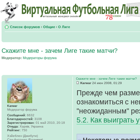
Список форумов
‹
Общие
‹
О Лиге
Скажите мне - зачем Лиге такие матчи?
Модератор:
Модераторы форума
Скажите мне - зачем Лиге такие матчи?
Karwar
24 июн 2008, 01:29
Прежде чем размес
ознакомиться с не
Karwar
"неожиданным" ре
Модератор форума
Сообщений:
6632
5.2. Как выиграть 
Благодарностей:
3108
Зарегистрирован:
01 май 2010, 20:18
Откуда:
Харків, Украина
Рейтинг:
750
Хэйеблех (Джибути)
Некоторые возмо
Сан-Антонио (Боливия)