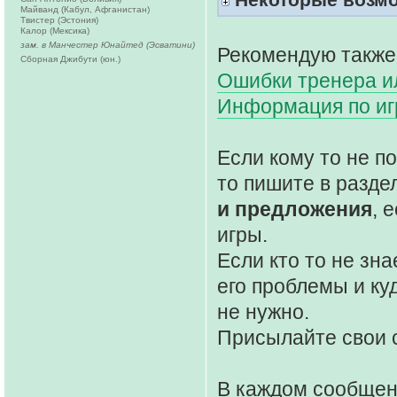
Майванд (Кабул, Афганистан)
Твистер (Эстония)
Калор (Мексика)
зам. в Манчестер Юнайтед (Эсватини)
Рекомендую также
Сборная Джибути (юн.)
Ошибки тренера ил
Информация по и
Если кому то не 
то пишите в разде
и предложения
, 
игры.
Если кто то не зна
его проблемы и ку
не нужно.
Присылайте свои 
В каждом сообще