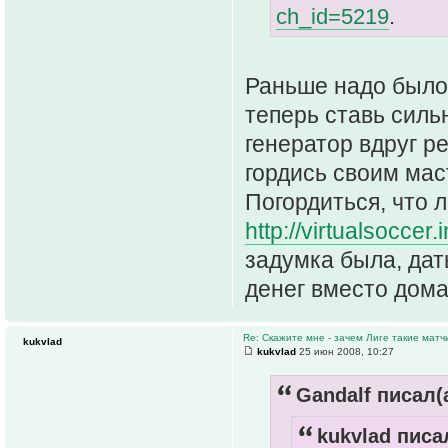
ch_id=5219
.
Раньше надо было 
теперь ставь силь
генератор вдруг р
гордись своим мас
Погордиться, что 
http://virtualsoccer
задумка была, дат
денег вместо дома
Re: Скажите мне - зачем Лиге такие матч
kukvlad
kukvlad
25 июн 2008, 10:27
Gandalf писал(а
kukvlad писал