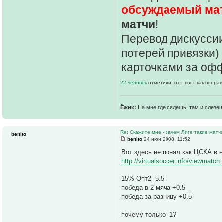
обсуждаемый ма
матчи
!
Перевод дискуссии
потерей привязки)
карточками за оф
22 человек
отметили этот пост как понра
Ёжик:
На мне где сядешь, там и слезе
Re: Скажите мне - зачем Лиге такие матч
benito
benito
24 июн 2008, 11:52
Вот здесь не понял как ЦСКА в 
http://virtualsoccer.info/viewmatc
15% Опт2 -5.5
победа в 2 мяча +0.5
победа за разницу +0.5
почему только -1?