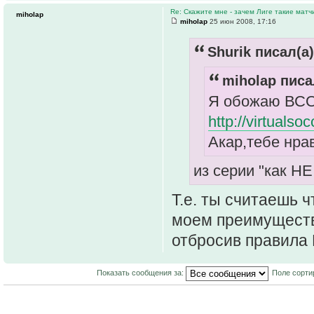
Re: Скажите мне - зачем Лиге такие матч
miholap
miholap
25 июн 2008, 17:16
Shurik писал(а)
miholap писа
Я обожаю ВСОЛ
http://virtuals
Акар,тебе нрав
из серии "как НЕ
Т.е. ты считаешь ч
моем преимуществ
отбросив правила 
Показать сообщения за:
Поле сорти