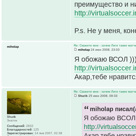
преимущество и ни
http://virtualsoccer
P.s. Не у меня, ко
Re: Скажите мне - зачем Лиге такие матч
miholap
miholap
24 июн 2008, 23:03
Я обожаю ВСОЛ ))
http://virtualsocce
Акар,тебе нравится
Re: Скажите мне - зачем Лиге такие матч
Shurik
25 июн 2008, 09:33
miholap писал(
Я обожаю ВСОЛ 
Shurik
Знаток
http://virtualsoc
Сообщений:
2832
Благодарностей:
125
Зарегистрирован:
14 янв 2007, 02:38
Акар,тебе нравит