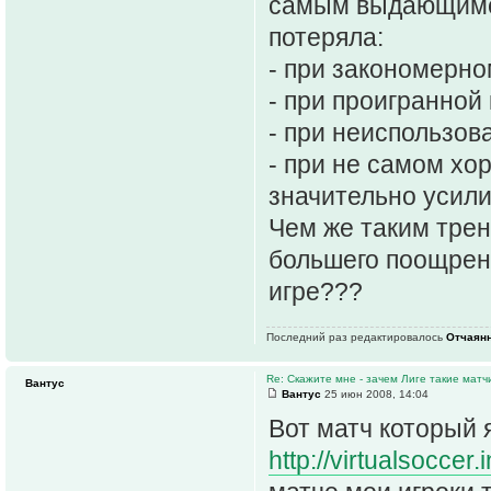
самым выдающимся 
потеряла:
- при закономерно
- при проигранной
- при неиспользов
- при не самом хо
значительно усили
Чем же таким тре
большего поощрени
игре???
Последний раз редактировалось
Отчаян
Re: Скажите мне - зачем Лиге такие матч
Вантус
Вантус
25 июн 2008, 14:04
Вот матч который 
http://virtualsoccer