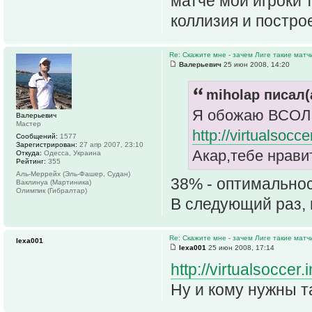
матче мои игроки 
коллизия и постро
Re: Скажите мне - зачем Лиге такие матч
Валерьевич
25 июн 2008, 14:20
miholap писал(
Я обожаю ВСОЛ 
Валерьевич
Мастер
http://virtualsoc
Сообщений:
1577
Зарегистрирован:
27 апр 2007, 23:10
Акар,тебе нравит
Откуда:
Одесса, Украина
Рейтинг:
355
Аль-Меррейх (Эль-Фашер, Судан)
38% - оптимальнос
Ваклинуа (Мартиника)
Олимпик (Гибралтар)
В следующий раз,
Re: Скажите мне - зачем Лиге такие матч
lexa001
lexa001
25 июн 2008, 17:14
http://virtualsoccer
Ну и кому нужны та