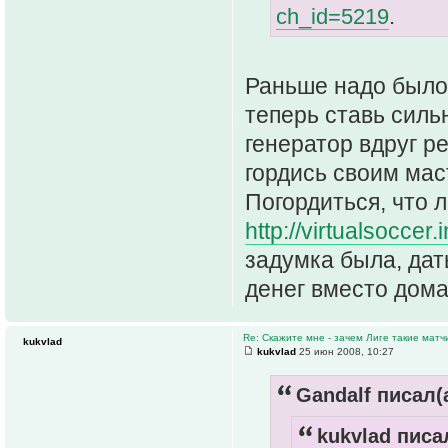
ch_id=5219
.
Раньше надо было 
теперь ставь силь
генератор вдруг р
гордись своим мас
Погордиться, что 
http://virtualsoccer
задумка была, дат
денег вместо дома
Re: Скажите мне - зачем Лиге такие матч
kukvlad
kukvlad
25 июн 2008, 10:27
Gandalf писал(а
kukvlad писал