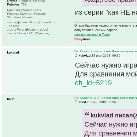
Откуда:
Чернігів, Украина
Рейтинг:
793
из серии "как НЕ н
Брансби (Монтсеррат)
Ресоурс Капитал (Гонконг)
Зброёвка (Чехия)
зам. в Дефенс Форс (Тринидад и
Отаре баранов намного легче влачить ж
Тобаго)
зам. в Роял (Буркина Фасо)
популяция снежных барсов.
зам. в Скала 1911 (Украина)
прогноз погоды в Гааге
Паву
тина
Re: Скажите мне - зачем Лиге такие матч
kukvlad
kukvlad
25 июн 2008, 09:35
Сейчас нужно игр
Для сравнения мо
ch_id=5219
.
Re: Скажите мне - зачем Лиге такие матч
finist
finist
25 июн 2008, 09:55
kukvlad писал(а
Сейчас нужно иг
Для сравнения 