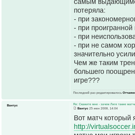
самым выдающимся 
потеряла:
- при закономерно
- при проигранной
- при неиспользов
- при не самом хо
значительно усили
Чем же таким тре
большего поощрени
игре???
Последний раз редактировалось
Отчаян
Re: Скажите мне - зачем Лиге такие матч
Вантус
Вантус
25 июн 2008, 14:04
Вот матч который 
http://virtualsoccer