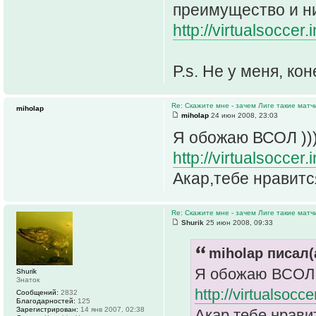
преимущество и ни
http://virtualsoccer
P.s. Не у меня, ко
Re: Скажите мне - зачем Лиге такие матч
miholap
miholap
24 июн 2008, 23:03
Я обожаю ВСОЛ ))
http://virtualsocce
Акар,тебе нравится
Re: Скажите мне - зачем Лиге такие матч
Shurik
25 июн 2008, 09:33
miholap писал(
Я обожаю ВСОЛ 
Shurik
Знаток
http://virtualsoc
Сообщений:
2832
Благодарностей:
125
Зарегистрирован:
14 янв 2007, 02:38
Акар,тебе нравит