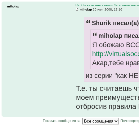
Re: Скажите мне - зачем Лиге такие матч
miholap
miholap
25 июн 2008, 17:16
Shurik писал(а)
miholap писа
Я обожаю ВСОЛ
http://virtuals
Акар,тебе нрав
из серии "как НЕ
Т.е. ты считаешь ч
моем преимуществ
отбросив правила 
Показать сообщения за:
Поле сорти