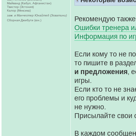
Майванд (Кабул, Афганистан)
Твистер (Эстония)
Калор (Мексика)
зам. в Манчестер Юнайтед (Эсватини)
Рекомендую также
Сборная Джибути (юн.)
Ошибки тренера ил
Информация по и
Если кому то не 
то пишите в разде
и предложения
, 
игры.
Если кто то не зна
его проблемы и ку
не нужно.
Присылайте свои 
В каждом сообще