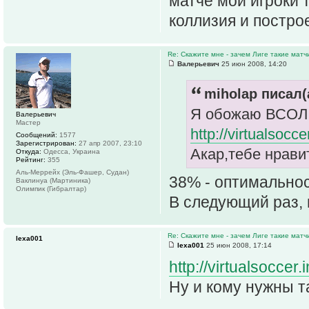
матче мои игроки 
коллизия и постро
Re: Скажите мне - зачем Лиге такие матч
Валерьевич
25 июн 2008, 14:20
miholap писал(
Я обожаю ВСОЛ 
Валерьевич
Мастер
http://virtualsoc
Сообщений:
1577
Зарегистрирован:
27 апр 2007, 23:10
Акар,тебе нравит
Откуда:
Одесса, Украина
Рейтинг:
355
Аль-Меррейх (Эль-Фашер, Судан)
38% - оптимальнос
Ваклинуа (Мартиника)
Олимпик (Гибралтар)
В следующий раз,
Re: Скажите мне - зачем Лиге такие матч
lexa001
lexa001
25 июн 2008, 17:14
http://virtualsoccer
Ну и кому нужны та