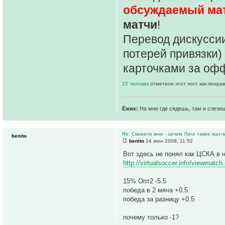
обсуждаемый ма
матчи
!
Перевод дискуссии
потерей привязки)
карточками за оф
22 человек
отметили этот пост как понра
Ёжик:
На мне где сядешь, там и слезе
Re: Скажите мне - зачем Лиге такие матч
benito
benito
24 июн 2008, 11:52
Вот здесь не понял как ЦСКА в 
http://virtualsoccer.info/viewmatc
15% Опт2 -5.5
победа в 2 мяча +0.5
победа за разницу +0.5
почему только -1?