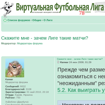
Список форумов
‹
Общие
‹
О Лиге
Скажите мне - зачем Лиге такие матчи?
Модератор:
Модераторы форума
Скажите мне - зачем Лиге такие матчи?
Karwar
24 июн 2008, 01:29
Прежде чем размес
ознакомиться с не
Karwar
"неожиданным" ре
Модератор форума
Сообщений:
6632
5.2. Как выиграть 
Благодарностей:
3108
Зарегистрирован:
01 май 2010, 20:18
Откуда:
Харків, Украина
Рейтинг:
750
Хэйеблех (Джибути)
Некоторые возмо
Сан-Антонио (Боливия)