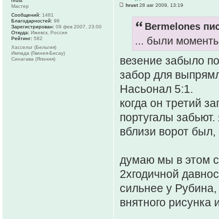
hrust
hrust
28 авг 2009, 13:19
Мастер
Сообщений:
1481
Благодарностей:
98
Bermelones пис
Зарегистрирован:
09 фев 2007, 23:00
Откуда:
Ижевск, Россия
... были моменты
Рейтинг:
582
Хассельт (Бельгия)
Импада (Гвинея-Бисау)
везение забыло по
Синагава (Япония)
забор для выпрям
Насьонал 5:1.
когда он третий з
португалы забьют.
вблизи ворот был, 
думаю мы в этом 
2хгодичной давнос
сильнее у Рубина,
внятного рисунка и