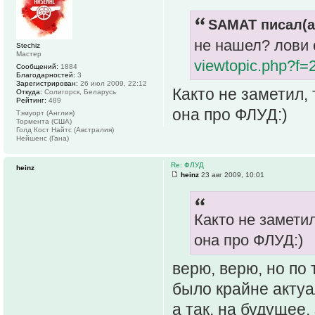
SAMAT писал(а
не нашел? лови 
Stechiz
Мастер
viewtopic.php?f
Сообщений:
1884
Благодарностей:
3
Зарегистрирован:
26 июл 2009, 22:12
Както не заметил, 
Откуда:
Солигорск, Беларусь
Рейтинг:
489
она про ФЛУД:)
Тэмуорт (Англия)
Тормента (США)
Голд Кост Найтс (Австралия)
Нейшенс (Гана)
Re: ФЛУД
heinz
heinz
23 авг 2009, 10:01
Както не заметил
она про ФЛУД:)
верю, верю, но по
было крайне акту
а так, на будущее