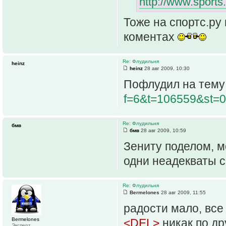
http://www.sports
Тоже на спортс.ру
коментах
Re: Флудильня
heinz
heinz
28 авг 2009, 10:30
Пофлудил на тем
f=6&t=106559&st=
Re: Флудильня
бмв
бмв
28 авг 2009, 10:59
Зениту поделом, м
одни неадекваты с
Re: Флудильня
Bermelones
28 авг 2009, 11:55
радости мало, все
Bermelones
<DEL>
никак по др
Эксперт