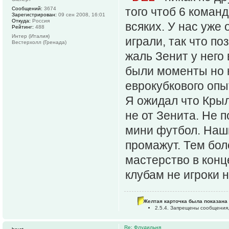
того чтоб 6 коман
Сообщений:
3674
Зарегистрирован:
09 сен 2008, 16:01
Откуда:
Россия
всяких. У нас уже
Рейтинг:
488
Интер (Италия)
играли, так что п
Вестерхолл (Гренада)
жаль Зенит у него
были моменты но 
еврокубкового опы
Я ожидал что Кры
не от Зенита. Не 
мини футбол. Наши
промажут. Тем бо
мастерство в конц
клубам не игроки 
Желтая карточка была показана 
2.5.4. Запрещены сообщения,
Re: Флудильня