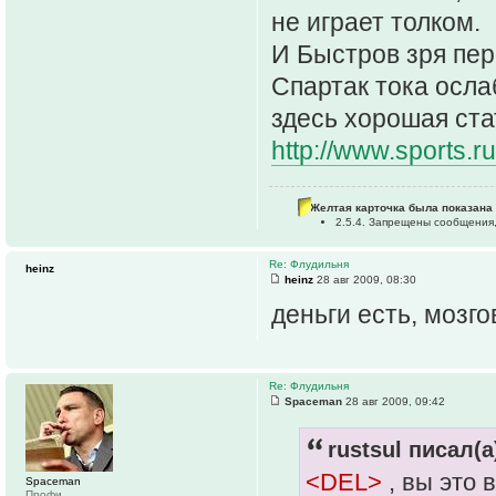
не играет толком.
И Быстров зря пер
Спартак тока осла
здесь хорошая ста
http://www.sports.r
Желтая карточка была показана 
2.5.4. Запрещены сообщения,
Re: Флудильня
heinz
heinz
28 авг 2009, 08:30
деньги есть, мозгов
Re: Флудильня
Spaceman
28 авг 2009, 09:42
rustsul писал(а
<DEL>
, вы это
Spaceman
Профи