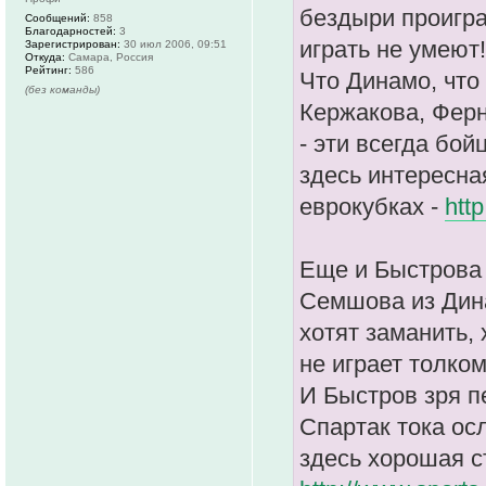
бездыри проигра
Сообщений:
858
Благодарностей:
3
играть не умеют!
Зарегистрирован:
30 июл 2006, 09:51
Откуда:
Самара, Россия
Рейтинг:
586
Что Динамо, что
(без команды)
Кержакова, Ферн
- эти всегда бой
здесь интересна
еврокубках -
htt
Еще и Быстрова
Семшова из Дина
хотят заманить, 
не играет толком
И Быстров зря п
Спартак тока ос
здесь хорошая с