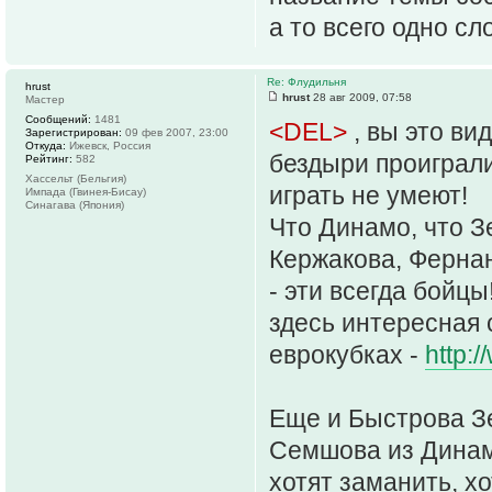
а то всего одно сл
Re: Флудильня
hrust
hrust
28 авг 2009, 07:58
Мастер
Сообщений:
1481
<DEL>
, вы это в
Зарегистрирован:
09 фев 2007, 23:00
Откуда:
Ижевск, Россия
бездыри проиграл
Рейтинг:
582
Хассельт (Бельгия)
играть не умеют!
Импада (Гвинея-Бисау)
Синагава (Япония)
Что Динамо, что З
Кержакова, Ферна
- эти всегда бойцы
здесь интересная 
еврокубках -
http:
Еще и Быстрова З
Семшова из Динамо
хотят заманить, х