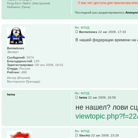
У вас нет доступа для просмотра вло
Голд Кост Найтс (Австралия)
Нейшенс (Гана)
Последний раз редактировалось
Anonym
Re: ФЛУД
Bermelones
22 авг 2009, 17:33
В нашей федерации времени на 
Bermelones
Эксперт
Сообщений:
3674
Благодарностей:
120
Зарегистрирован:
09 сен 2008, 16:01
Откуда:
Россия
Рейтинг:
488
Интер (Италия)
Вестерхолл (Гренада)
Re: ФЛУД
heinz
heinz
22 авг 2009, 19:59
не нашел? лови сц
viewtopic.php?f=2
Re: ФЛУД
Stechiz
22 авг 2009, 23:26