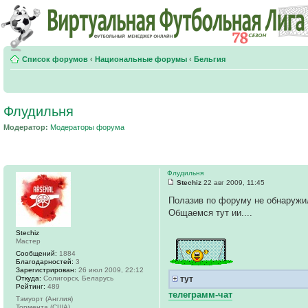
Список форумов
‹
Национальные форумы
‹
Бельгия
Флудильня
Модератор:
Модераторы форума
Флудильня
Stechiz
22 авг 2009, 11:45
Полазив по форуму не обнаружил
Общаeмся тут ии....
Stechiz
Мастер
Сообщений:
1884
Благодарностей:
3
Зарегистрирован:
26 июл 2009, 22:12
Откуда:
Солигорск, Беларусь
тут
Рейтинг:
489
телеграмм-чат
Тэмуорт (Англия)
Тормента (США)