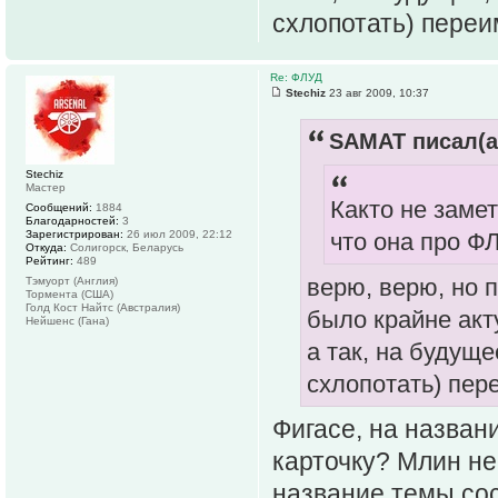
схлопотать) переим
Re: ФЛУД
Stechiz
23 авг 2009, 10:37
SAMAT писал(а
Stechiz
Мастер
Както не замет
Сообщений:
1884
Благодарностей:
3
Зарегистрирован:
26 июл 2009, 22:12
что она про ФЛ
Откуда:
Солигорск, Беларусь
Рейтинг:
489
верю, верю, но 
Тэмуорт (Англия)
Тормента (США)
Голд Кост Найтс (Австралия)
было крайне ак
Нейшенс (Гана)
а так, на будущ
схлопотать) пере
Фигасе, на назван
карточку? Млин не
название темы сос