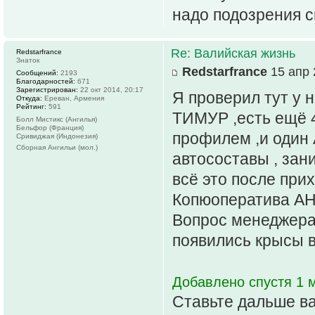
надо подозрения 
Re: Валийская жизнь
Redstarfrance
Знаток
Redstarfrance
15 апр 
Сообщений:
2193
Благодарностей:
671
Зарегистрирован:
22 окт 2014, 20:17
Я проверил тут у 
Откуда:
Ереван, Армения
Рейтинг:
591
ТИМУР ,есть ещё 4
Болл Мистикс (Ангилья)
Бельфор (Франция)
профилем ,и один А
Сривиджая (Индонезия)
Сборная Ангильи (мол.)
автосоставы , зан
всё это после п
Копюоператива 
Вопрос менеджерам
появились крысы 
Добавлено спустя 1 м
Ставьте дальше ва