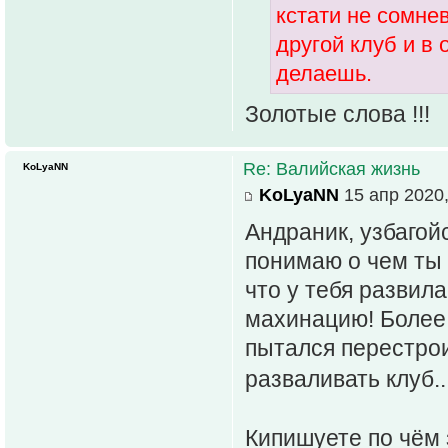
кстати не сомне
другой клуб и в
делаешь.
Золотые слова !!!
Re: Валийская жизнь
KoLyaNN
KoLyaNN
15 апр 2020,
Андраник, узбагой
понимаю о чем ты
что у тебя развил
махинацию! Более т
пытался перестрои
разваливать клуб..
Кипишуете по чём 