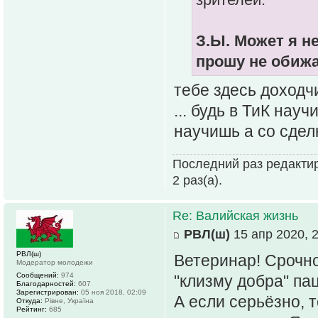
З.Ы. Может я н
прошу не обижа
тебе здесь доходч
... будь в ТиК на
научишь а со сдел
Последний раз редакти
2 раз(а).
Re: Валийская жизнь
РВЛ(ш)
15 апр 2020, 
РВЛ(ш)
Ветеринар! Срочно
Модератор молодежи
Сообщений:
974
"клизму добра" па
Благодарностей:
607
Зарегистрирован:
05 ноя 2018, 02:09
А если серьёзно, 
Откуда:
Рiвне, Україна
Рейтинг:
685