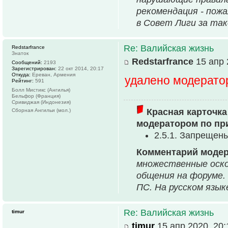
рекомендация - пожа
в Совет Лиги за так
Re: Валийская жизнь
Redstarfrance
Знаток
Redstarfrance
15 апр 
Сообщений:
2193
Зарегистрирован:
22 окт 2014, 20:17
Откуда:
Ереван, Армения
удалено модерато
Рейтинг:
591
Болл Мистикс (Ангилья)
Бельфор (Франция)
Сривиджая (Индонезия)
Красная карточка
Сборная Ангильи (мол.)
модератором по пр
2.5.1. Запрещен
Комментарий модер
множественные оско
общения на форуме.
ПС. На русском язык
Re: Валийская жизнь
timur
timur
15 апр 2020, 20: