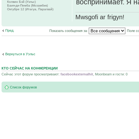
воспринимает. Я на
Колвин Бэй (Уэльс)
Баия-ди-Пемба (Мозамбик)
Октубре 12 (Итагуа, Парагвай)
Mwsgofi ar frigyn!
Пред.
Показать сообщения за:
Поле с
Вернуться в Уэльс
КТО СЕЙЧАС НА КОНФЕРЕНЦИИ
Сейчас этот форум просматривают:
facebookexternalhit
, Moonbeam и гости: 0
Список форумов