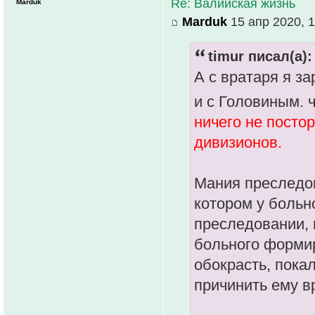
Re: Валийская жизнь
Marduk
Marduk
15 апр 2020, 1
timur писал(а):
А с вратаря я за
и с Головиным. 
ничего не постор
дивизионов.
Мания преследов
котором у больн
преследовании, 
больного формир
обокрасть, пока
причинить ему в