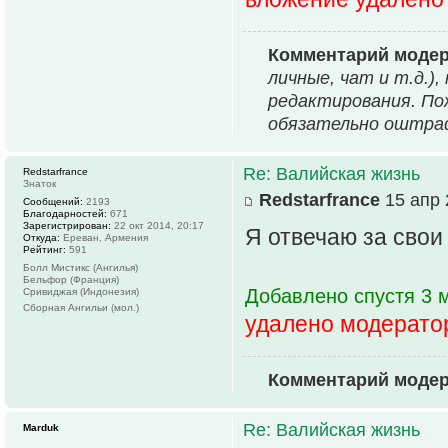
Комментарий модер
личные, чат и т.д.)
редактирования. По
обязательно оштр
Re: Валийская жизнь
Redstarfrance
Знаток
Redstarfrance
15 апр 
Сообщений:
2193
Благодарностей:
671
Зарегистрирован:
22 окт 2014, 20:17
Я отвечаю за свои
Откуда:
Ереван, Армения
Рейтинг:
591
Болл Мистикс (Ангилья)
Бельфор (Франция)
Добавлено спустя 3 
Сривиджая (Индонезия)
Сборная Ангильи (мол.)
удалено модерато
Комментарий модер
Re: Валийская жизнь
Marduk