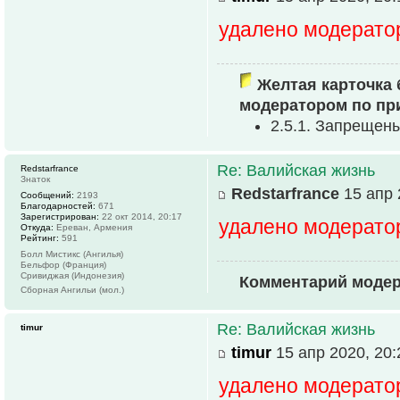
удалено модерато
Желтая карточка 
модератором по пр
2.5.1. Запрещен
Re: Валийская жизнь
Redstarfrance
Знаток
Redstarfrance
15 апр 
Сообщений:
2193
Благодарностей:
671
Зарегистрирован:
22 окт 2014, 20:17
удалено модерато
Откуда:
Ереван, Армения
Рейтинг:
591
Болл Мистикс (Ангилья)
Бельфор (Франция)
Сривиджая (Индонезия)
Комментарий модер
Сборная Ангильи (мол.)
Re: Валийская жизнь
timur
timur
15 апр 2020, 20:
удалено модерато