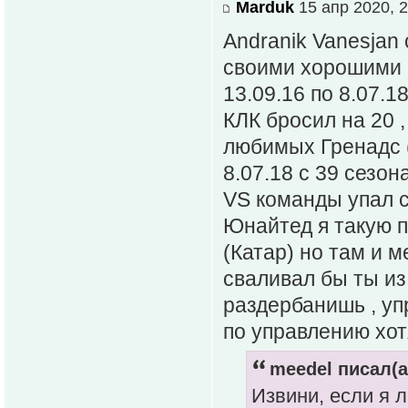
Marduk
15 апр 2020, 2
Andranik Vanesjan
своими хорошими 
13.09.16 по 8.07.1
КЛК бросил на 20 
любимых Гренадс (
8.07.18 с 39 сезон
VS команды упал с
Юнайтед я такую п
(Катар) но там и м
сваливал бы ты из
раздербанишь , уп
по управлению хот
meedel писал(а
Извини, если я ле