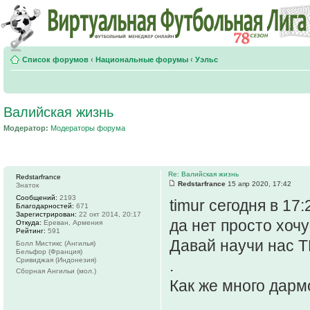
Список форумов
‹
Национальные форумы
‹
Уэльс
Валийская жизнь
Модератор:
Модераторы форума
Re: Валийская жизнь
Redstarfrance
Redstarfrance
15 апр 2020, 17:42
Знаток
Сообщений:
2193
timur сегодня в 17:
Благодарностей:
671
Зарегистрирован:
22 окт 2014, 20:17
да нет просто хочу
Откуда:
Ереван, Армения
Рейтинг:
591
Давай научи нас ТИ
Болл Мистикс (Ангилья)
Бельфор (Франция)
Сривиджая (Индонезия)
.
Сборная Ангильи (мол.)
Как же много дарм