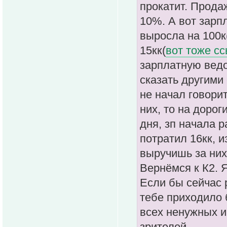
прокатит. Продаж
10%. А вот зарп
выросла на 100к
15кк(
вот тоже с
зарплатную ведо
сказать другими
не начал говорит
них, то на дорог
дня, зп начала 
потратил 16кк, и
выручишь за них
Вернёмся к К2. 
Если бы сейчас 
тебе приходило 
всех ненужных и
зрителей.