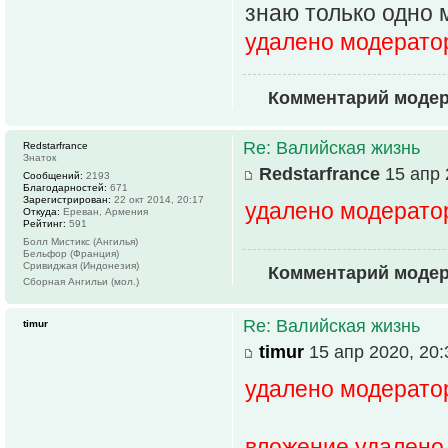
знаю только одно 
удалено модерато
Комментарий модер
Re: Валийская жизнь
Redstarfrance
Знаток
Redstarfrance
15 апр 
Сообщений:
2193
Благодарностей:
671
Зарегистрирован:
22 окт 2014, 20:17
удалено модерато
Откуда:
Ереван, Армения
Рейтинг:
591
Болл Мистикс (Ангилья)
Бельфор (Франция)
Сривиджая (Индонезия)
Комментарий модер
Сборная Ангильи (мол.)
Re: Валийская жизнь
timur
timur
15 апр 2020, 20:
удалено модерато
вложение удалено