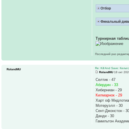
Отбор
Финальный див
Турнирная таблиц
Последний раз редакт
Re: Kill And Save: Кельт
RolandMU
RolandMU
18 окт 202
Селтик - 47
Абердин - 33
Хиберниан - 29
Килмарнок - 29
Харт оф Мидлотиан
Мотеруэлл - 30
Сент-Джонстон - 3
Данди - 30
Гамильтон Академи