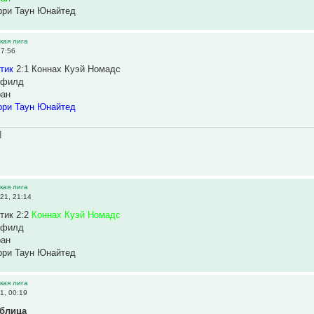
рри Таун Юнайтед
ская лига
17:56
етик
2:1 Коннах Куэй Номадс
нфилд
ран
ри Таун Юнайтед
]
ская лига
21, 21:14
тик 2:2
Коннах Куэй Номадс
нфилд
ран
рри Таун Юнайтед
ская лига
1, 00:19
аблица