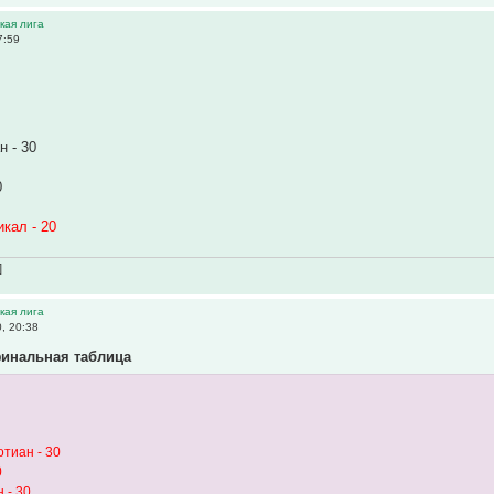
ская лига
7:59
 - 30
0
кал - 20
]
ская лига
, 20:38
инальная таблица
тиан - 30
0
 - 30