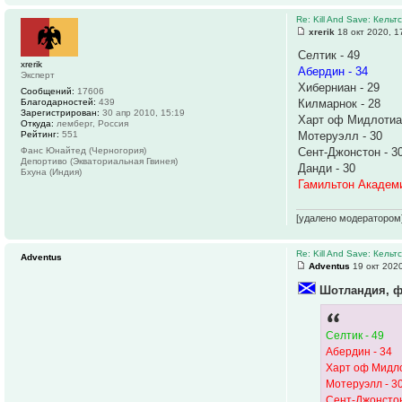
Re: Kill And Save: Кельт
xrerik
18 окт 2020, 1
Селтик - 49
xrerik
Абердин - 34
Эксперт
Хиберниан - 29
Сообщений:
17606
Благодарностей:
439
Килмарнок - 28
Зарегистрирован:
30 апр 2010, 15:19
Харт оф Мидлотиан
Откуда:
лемберг, Россия
Рейтинг:
551
Мотеруэлл - 30
Фанс Юнайтед (Черногория)
Сент-Джонстон - 3
Депортиво (Экваториальная Гвинея)
Данди - 30
Бхуна (Индия)
Гамильтон Академи
[удалено модератором
Re: Kill And Save: Кельт
Adventus
Adventus
19 окт 2020
Шотландия, ф
Селтик - 49
Абердин - 34
Харт оф Мидло
Мотеруэлл - 3
Сент-Джонстон