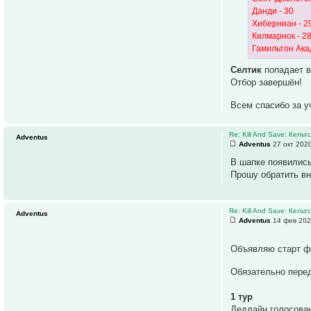
Данди - 30
Хиберниан - 2
Килмарнок - 2
Гамильтон Ака
Селтик
попадает в
Отбор завершён!
Всем спасибо за у
Re: Kill And Save: Кельт
Adventus
Adventus
27 окт 2020
В шапке появились
Прошу обратить вн
Re: Kill And Save: Кельт
Adventus
Adventus
14 фев 202
Объявляю старт ф
Обязательно перед
1 тур
Дедлайн голосован