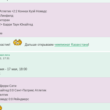
Атлетик +2:2 Коннах Куэй Номадс
1 Линфилд
енторан
2+ Барри Таун Юнайтед
частие!
Дальше открываем
чемпионат Казахстана
!
ская лига
1, 17:31
ия - 17 мая, 18:00
:
 Дерри Сити
айтед 0:0 Сент-Патрикс Атлетик
елтик
омадс 0:0 Рейнджерс