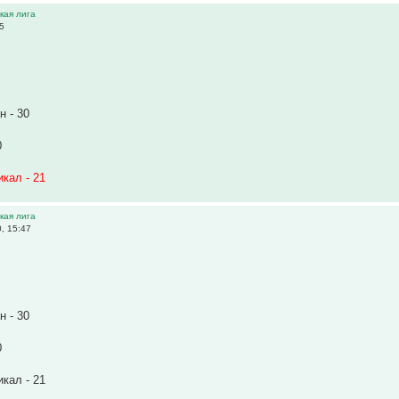
ская лига
25
 - 30
0
кал - 21
ская лига
, 15:47
 - 30
0
кал - 21