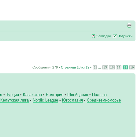
Закладки
Подписки
Сообщений: 279 •
Страница
18
из
19
•
...
1
15
16
17
18
19
ия
•
Турция
•
Казахстан
•
Болгария
•
Швейцария
•
Польша
•
Кельтская лига
•
Nordic League
•
Югославия
•
Средиземноморье