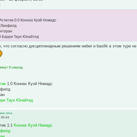
:
Атлетик 0:0 Коннах Куэй Номадс
0 Линфилд
енторан
0 Барри Таун Юнайтед
, что согласно дисциплинарным решениям weber и basilik в этом туре не
инут 8 секунд:
тик
1:0 Коннах Куэй Номадс
нфилд
ран
рри Таун Юнайтед
ская лига
 00:44
тик 1:1
Коннах Куэй Номадс
нфилд
ран