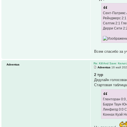
Сент-Патрикс 
Рейнджерс 2:
Селтик 2:1 Гл
Дерри Сити 2:
Всем спасибо за у
Re: Kill And Save: Кельт
Adventus
Adventus
16 май 202
2 тур
Дедлайн голосован
Стартовая таблица
Гленторан 0:0
Барри Таун Юн
Линфилд 0:0 С
Коннах Куэй Н