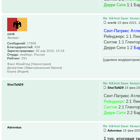
Дерри Сити
1:1 Ба
Re: Kill And Save: Кельт
xrerik
15 фев 2021, 
Сент-Патрикс Атл
xrerik
Рейнджерс 1:1 Ли
Эксперт
Селтик 1:1 Гленто
Сообщений:
17606
Благодарностей:
439
Дерри Сити 1:2
Бар
Зарегистрирован:
30 апр 2010, 15:19
Откуда:
лемберг, Россия
Рейтинг:
551
[удалено модератором
Фанс Юнайтед (Черногория)
Депортиво (Экваториальная Гвинея)
Бхуна (Индия)
Re: Kill And Save: Кельт
SheiTaN29
SheiTaN29
15 фев 20
Сент-Патрикс Атле
Рейнджерс
2:1 Ли
Селтик
2:1 Гленто
Дерри Сити
2:2 Ба
Re: Kill And Save: Кельт
Adventus
Adventus
16 фев 202
1 тур, итоговая т