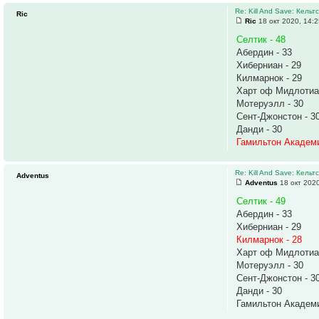
Re: Kill And Save: Кельт
Ric
Ric
18 окт 2020, 14:
Селтик - 48
Абердин - 33
Хиберниан - 29
Килмарнок - 29
Харт оф Мидлотиан
Мотеруэлл - 30
Сент-Джонстон - 3
Данди - 30
Гамильтон Академи
Re: Kill And Save: Кельт
Adventus
Adventus
18 окт 2020
Селтик - 49
Абердин - 33
Хиберниан - 29
Килмарнок - 28
Харт оф Мидлотиан
Мотеруэлл - 30
Сент-Джонстон - 3
Данди - 30
Гамильтон Академи