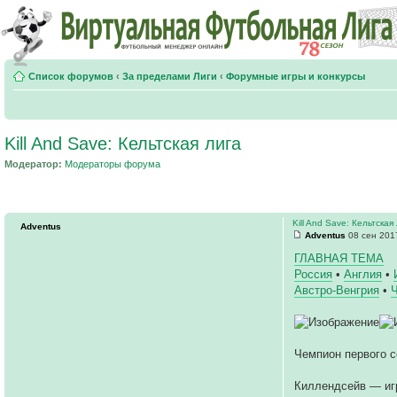
Список форумов
‹
За пределами Лиги
‹
Форумные игры и конкурсы
Kill And Save: Кельтская лига
Модератор:
Модераторы форума
Kill And Save: Кельтская
Adventus
Adventus
08 сен 201
ГЛАВНАЯ ТЕМА
Россия
•
Англия
•
Австро-Венгрия
•
Чемпион первого 
Киллендсейв — иг