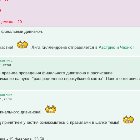
9
8
демикал - 20
 финальный дивизион.
частие!
Лига Киллендсейв отправляется в
Австрию
и
Чехию
!
ская лига
, 16:50
 правила проведения финального дивизиона и расписание.
имание на пункт "распределение еврокубковой квоты". Понятно ли описа
ская лига
1, 23:36
инального дивизиона!
 принятием участия ознакомьтесь с правилами в шапке темы!
ия - 15 февраля, 23:59