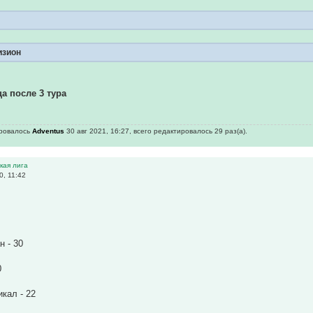
изион
а после 3 тура
ировалось
Adventus
30 авг 2021, 16:27, всего редактировалось 29 раз(а).
ская лига
0, 11:42
 - 30
0
кал - 22