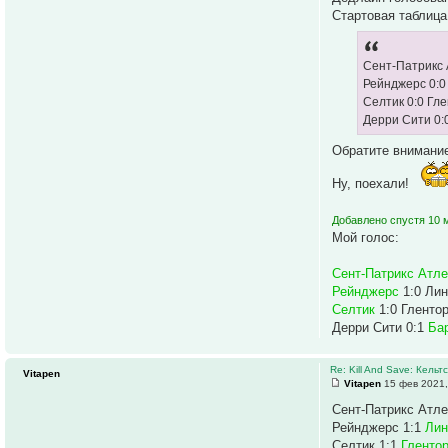
Стартовая таблица
Сент-Патрикс 
Рейнджерс 0:
Селтик 0:0 Гл
Дерри Сити 0:
Обратите внимание
Ну, поехали!
Добавлено спустя 10 м
Мой голос:
Сент-Патрикс Атле
Рейнджерс
1:0 Ли
Селтик
1:0 Гленто
Дерри Сити 0:1
Ба
Re: Kill And Save: Кельт
Vitapen
Vitapen
15 фев 2021,
Сент-Патрикс Атле
Рейнджерс 1:1
Ли
Селтик 1:1
Гленто