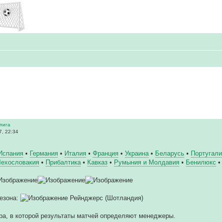
 лига
7, 22:34
Испания
•
Германия
•
Италия
•
Франция
•
Украина
•
Беларусь
•
Португал
Чехословакия
•
Прибалтика
•
Кавказ
•
Румыния и Молдавия
•
Бенилюкс
сезона:
Рейнджерс (Шотландия)
ра, в которой результаты матчей определяют менеджеры.