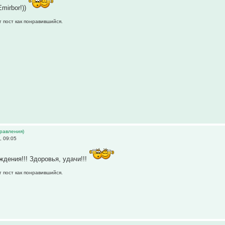
mirbor!))
т пост как понравившийся.
дравления)
, 09:05
ждения!!! Здоровья, удачи!!!
т пост как понравившийся.