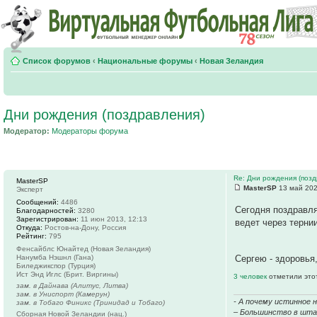
Список форумов
‹
Национальные форумы
‹
Новая Зеландия
Дни рождения (поздравления)
Модератор:
Модераторы форума
Re: Дни рождения (поз
MasterSP
MasterSP
13 май 202
Эксперт
Сообщений:
4486
Сегодня поздрав
Благодарностей:
3280
Зарегистрирован:
11 июн 2013, 12:13
ведет через тернии
Откуда:
Ростов-на-Дону, Россия
Рейтинг:
795
Фенсайблс Юнайтед (Новая Зеландия)
Нанумба Нэшнл (Гана)
Сергею - здоровья,
Биледжикспор (Турция)
Ист Энд Иглс (Брит. Виргины)
3 человек
отметили это
зам. в Дайнава (Алитус, Литва)
зам. в Униспорт (Камерун)
- А почему истинное 
зам. в Тобаго Финикс (Тринидад и Тобаго)
– Большинство в штаб
Сборная Новой Зеландии (нац.)