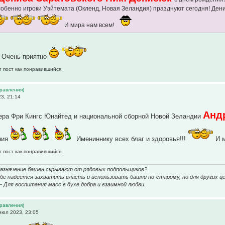
собенно игроки Уэйтемата (Окленд, Новая Зеландия) празднуют сегодня! Денис
И мира нам всем!
! Очень приятно
т пост как понравившийся.
дравления)
3, 21:14
Анд
ера Фри Кингс Юнайтед и национальной сборной Новой Зеландии
ния
Имениннику всех благ и здоровья!!!
И м
т пост как понравившийся.
назначение башен скрывают от рядовых подпольщиков?
е надеется захватить власть и использовать башни по-старому, но для других це
 – Для воспитания масс в духе добра и взаимной любви.
дравления)
июл 2023, 23:05