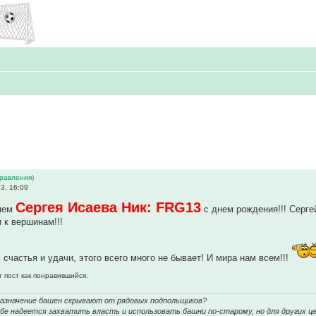
дравления)
3, 16:09
Сергея Исаева Ник: FRG13
ляем
с днем рождения!!! Серге
 к вершинам!!!
 счастья и удачи, этого всего много не бывает! И мира нам всем!!!
т пост как понравившийся.
назначение башен скрывают от рядовых подпольщиков?
е надеется захватить власть и использовать башни по-старому, но для других це