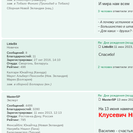
И мира нам всем
зам. в Тобаго Финикс (Тринидад и Тобаго)
Сборная Новой Зеландии (нац.)
3 человек
отметили это
- А почему истинное 
– Большинство в штаб
– Для каких – других?
Re: Дни рождения (поз
LittleBit
LittleBit
11 июн 2023,
Новичок
Сообщений:
8
Спасибо!
Благодарностей:
11
Зарегистрирован:
27 окт 2016, 14:10
Откуда:
Сморгонь, Беларусь
Рейтинг:
496
2 человек
отметили это
Калгари Юнайтед (Канада)
Маунт Альберт-Понсонби (Нов. Зеландия)
Марек (Болгария)
зам. в сборной Болгарии (юн.)
Re: Дни рождения (поз
MasterSP
MasterSP
13 июн 202
Эксперт
Сообщений:
4486
На 13 июня намече
Благодарностей:
3280
Зарегистрирован:
11 июн 2013, 12:13
Клусевич Ни
Откуда:
Ростов-на-Дону, Россия
Рейтинг:
795
Фенсайблс Юнайтед (Новая Зеландия)
Нанумба Нэшнл (Гана)
Василию - счастья
Биледжикспор (Турция)