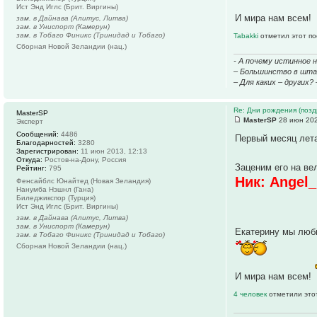
Ист Энд Иглс (Брит. Виргины)
И мира нам всем!
зам. в Дайнава (Алитус, Литва)
зам. в Униспорт (Камерун)
зам. в Тобаго Финикс (Тринидад и Тобаго)
Tabakki
отметил этот по
Сборная Новой Зеландии (нац.)
- А почему истинное 
– Большинство в штаб
– Для каких – других?
Re: Дни рождения (поз
MasterSP
MasterSP
28 июн 202
Эксперт
Сообщений:
4486
Первый месяц лета 
Благодарностей:
3280
Зарегистрирован:
11 июн 2013, 12:13
Откуда:
Ростов-на-Дону, Россия
Заценим его на ве
Рейтинг:
795
Ник: Angel
Фенсайблс Юнайтед (Новая Зеландия)
Нанумба Нэшнл (Гана)
Биледжикспор (Турция)
Ист Энд Иглс (Брит. Виргины)
зам. в Дайнава (Алитус, Литва)
зам. в Униспорт (Камерун)
Екатерину мы люби
зам. в Тобаго Финикс (Тринидад и Тобаго)
Сборная Новой Зеландии (нац.)
И мира нам всем!
4 человек
отметили это