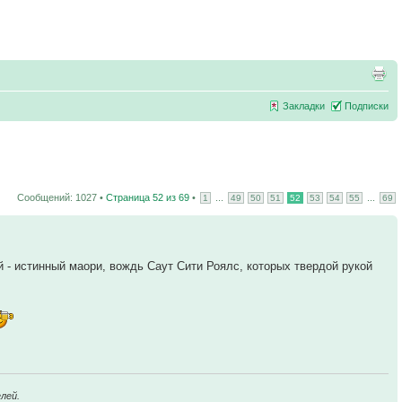
Закладки
Подписки
Сообщений: 1027 •
Страница
52
из
69
•
...
...
1
49
50
51
52
53
54
55
69
й - истинный маори, вождь Саут Сити Роялс, которых твердой рукой
лей.