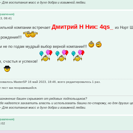
 – Для воспитания масс в духе добра и взаимной любви.
дравления)
3, 08:41
Дмитрий Н Ник: 4qs_
вильной компании встречает
из Норт 
 рождения!!!
м не по годам мудрый выбор верной компании!!!
, счастья и успехов!
!
овалось MasterSP 16 май 2023, 18:46, всего редактировалось 1 раз.
т пост как понравившийся.
назначение башен скрывают от рядовых подпольщиков?
е надеется захватить власть и использовать башни по-старому, но для других це
 – Для воспитания масс в духе добра и взаимной любви.
дравления)
4:02