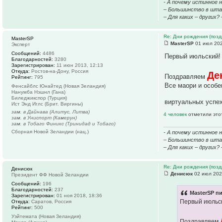
- А почему истинное 
– Большинство в штаб
– Для каких – других?
Re: Дни рождения (поз
MasterSP
MasterSP
01 июл 202
Эксперт
Сообщений:
4486
Первый июльский!
Благодарностей:
3280
Зарегистрирован:
11 июн 2013, 12:13
Откуда:
Ростов-на-Дону, Россия
Де
Поздравляем
Рейтинг:
795
Все маори и особе
Фенсайблс Юнайтед (Новая Зеландия)
Нанумба Нэшнл (Гана)
Биледжикспор (Турция)
виртуальных успе
Ист Энд Иглс (Брит. Виргины)
зам. в Дайнава (Алитус, Литва)
4 человек
отметили это
зам. в Униспорт (Камерун)
зам. в Тобаго Финикс (Тринидад и Тобаго)
Сборная Новой Зеландии (нац.)
- А почему истинное 
– Большинство в штаб
– Для каких – других?
Re: Дни рождения (поз
Денисюк
Денисюк
02 июл 202
Президент ФФ Новой Зеландии
Сообщений:
196
Благодарностей:
237
MasterSP пи
Зарегистрирован:
01 ноя 2018, 18:36
Первый июльс
Откуда:
Саратов, Россия
Рейтинг:
500
Уэйтемата (Новая Зеландия)
Поздравляем