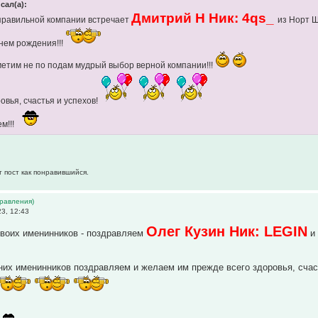
сал(а):
Дмитрий Н Ник: 4qs_
 правильной компании встречает
из Норт 
днем рождения!!!
метим не по подам мудрый выбор верной компании!!!
овья, счастья и успехов!
м!!!
т пост как понравившийся.
дравления)
3, 12:43
Олег Кузин Ник: LEGIN
двоих именинников - поздравляем
их именинников поздравляем и желаем им прежде всего здоровья, счаст