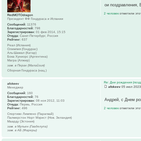
ои поздравления, E
2 человек
отметили это
RedMOTOdragon
Президент ФФ Гондураса и Испании
Сообщений:
11376
Благодарностей:
798
Зарегистрирован:
01 фев 2014, 15:15
Откуда:
Санкт-Петербург, Россия
Рейтинг:
637
Реал (Испания)
Олимпия (Гондурас)
Аль-Шамал (Катар)
Бока Хуниорс (Аргентина)
Магра (Алжир)
зам. в Перак (Малайзия)
Сборная Гондураса (нац.)
Re: Дни рождения (поз
afokeev
afokeev
05 июл 2023
Менеджер
Сообщений:
160
Благодарностей:
76
Андрей, с Днем ро
Зарегистрирован:
08 ноя 2012, 11:03
Откуда:
Пермь, Россия
Рейтинг:
496
2 человек
отметили это
Спортиво Лимпено (Парагвай)
Палмерстон Норт Мэрист (Нов. Зеландия)
Маарду (Эстония)
зам. в Мульен (Гваделупа)
зам. в АБ (Фареры)