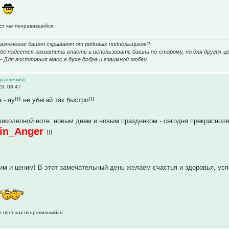
ст как понравившийся.
назначение башен скрывают от рядовых подпольщиков?
е надеется захватить власть и использовать башни по-старому, но для других це
 – Для воспитания масс в духе добра и взаимной любви.
дравления)
3, 08:47
- ау!!! не убегай так быстро!!!
ликолепной ноте: новым днем и новым праздником - сегодня прекраснол
_in_Anger
!!!
м и ценим! В этот замечательный день желаем счастья и здоровья, успе
т пост как понравившийся.