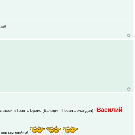
лей.
Василий
лышей и Грантс Брэйс (Данидин, Новая Зеландия) -
т, как мы любим!