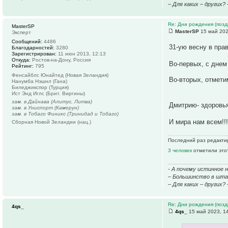
– Для каких – других?
Re: Дни рождения (поз
MasterSP
MasterSP
15 май 202
Эксперт
Сообщений:
4486
31-ую весну в пра
Благодарностей:
3280
Зарегистрирован:
11 июн 2013, 12:13
Откуда:
Ростов-на-Дону, Россия
Во-первых, с днем
Рейтинг:
795
Фенсайблс Юнайтед (Новая Зеландия)
Во-вторых, отмети
Нанумба Нэшнл (Гана)
Биледжикспор (Турция)
Ист Энд Иглс (Брит. Виргины)
зам. в Дайнава (Алитус, Литва)
Дмитрию- здоровья
зам. в Униспорт (Камерун)
зам. в Тобаго Финикс (Тринидад и Тобаго)
И мира нам всем!!
Сборная Новой Зеландии (нац.)
Последний раз редактир
3 человек
отметили это
- А почему истинное 
– Большинство в штаб
– Для каких – других?
Re: Дни рождения (поз
4qs_
4qs_
15 май 2023, 1