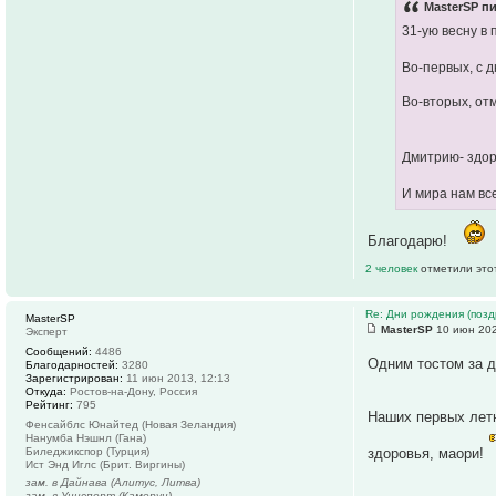
MasterSP пи
31-ую весну в
Во-первых, с 
Во-вторых, от
Дмитрию- здор
И мира нам все
Благодарю!
2 человек
отметили это
Re: Дни рождения (поз
MasterSP
MasterSP
10 июн 202
Эксперт
Сообщений:
4486
Одним тостом за 
Благодарностей:
3280
Зарегистрирован:
11 июн 2013, 12:13
Откуда:
Ростов-на-Дону, Россия
Рейтинг:
795
Наших первых летн
Фенсайблс Юнайтед (Новая Зеландия)
Нанумба Нэшнл (Гана)
Биледжикспор (Турция)
здоровья, маори!
Ист Энд Иглс (Брит. Виргины)
зам. в Дайнава (Алитус, Литва)
зам. в Униспорт (Камерун)