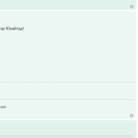
Шор Юнайтед!
лей.