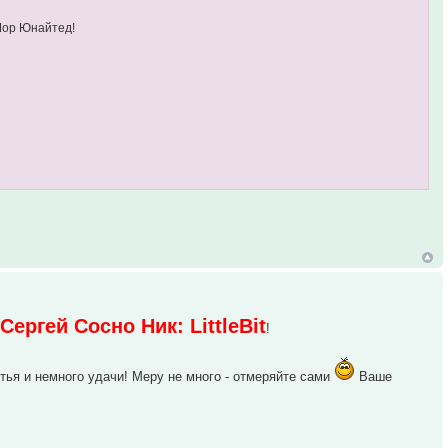
Шор Юнайтед!
Сергей Сосно Ник: LittleBit
и
!
ья и немного удачи! Меру не много - отмеряйте сами
Ваше