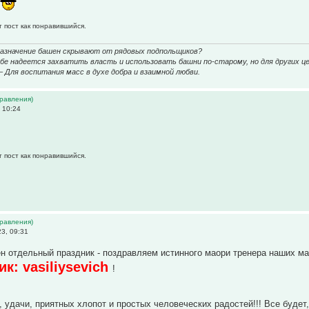
т пост как понравившийся.
назначение башен скрывают от рядовых подпольщиков?
е надеется захватить власть и использовать башни по-старому, но для других це
 – Для воспитания масс в духе добра и взаимной любви.
дравления)
 10:24
т пост как понравившийся.
дравления)
3, 09:31
н отдельный праздник - поздравляем истинного маори тренера наших ма
к: vasiliysevich
!
, удачи, приятных хлопот и простых человеческих радостей!!! Все буде