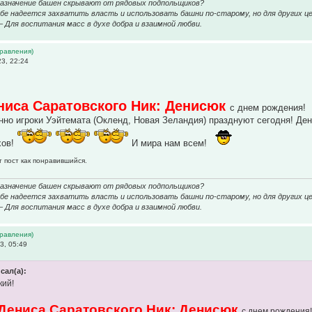
назначение башен скрывают от рядовых подпольщиков?
е надеется захватить власть и использовать башни по-старому, но для других це
 – Для воспитания масс в духе добра и взаимной любви.
дравления)
3, 22:24
ниса Саратовского Ник: Денисюк
с днем рождения!
нно игроки Уэйтемата (Окленд, Новая Зеландия) празднуют сегодня! Дени
хов!
И мира нам всем!
т пост как понравившийся.
назначение башен скрывают от рядовых подпольщиков?
е надеется захватить власть и использовать башни по-старому, но для других це
 – Для воспитания масс в духе добра и взаимной любви.
дравления)
3, 05:49
сал(а):
кий!
Дениса Саратовского Ник: Денисюк
с днем рождения