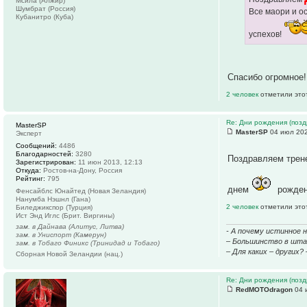
Мсила (Алжир)
Шумбрат (Россия)
Все маори и о
Кубанитро (Куба)
успехов!
Спасибо огромное
2 человек
отметили это
Re: Дни рождения (поз
MasterSP
MasterSP
04 июл 202
Эксперт
Сообщений:
4486
Благодарностей:
3280
Поздравляем трен
Зарегистрирован:
11 июн 2013, 12:13
Откуда:
Ростов-на-Дону, Россия
Рейтинг:
795
днем
рожде
Фенсайблс Юнайтед (Новая Зеландия)
Нанумба Нэшнл (Гана)
2 человек
отметили это
Биледжикспор (Турция)
Ист Энд Иглс (Брит. Виргины)
зам. в Дайнава (Алитус, Литва)
- А почему истинное 
зам. в Униспорт (Камерун)
– Большинство в штаб
зам. в Тобаго Финикс (Тринидад и Тобаго)
– Для каких – других?
Сборная Новой Зеландии (нац.)
Re: Дни рождения (поз
RedMOTOdragon
04 