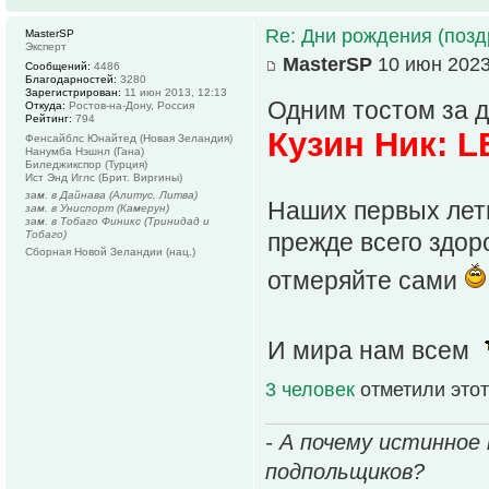
Re: Дни рождения (поз
MasterSP
Эксперт
MasterSP
10 июн 2023
Сообщений:
4486
Благодарностей:
3280
Зарегистрирован:
11 июн 2013, 12:13
Одним тостом за 
Откуда:
Ростов-на-Дону, Россия
Рейтинг:
794
Кузин Ник: L
Фенсайблс Юнайтед (Новая Зеландия)
Нанумба Нэшнл (Гана)
Биледжикспор (Турция)
Ист Энд Иглс (Брит. Виргины)
зам. в Дайнава (Алитус, Литва)
Наших первых лет
зам. в Униспорт (Камерун)
зам. в Тобаго Финикс (Тринидад и
Тобаго)
прежде всего здоро
Сборная Новой Зеландии (нац.)
отмеряйте сами
И мира нам всем
3 человек
отметили этот
- А почему истинное
подпольщиков?