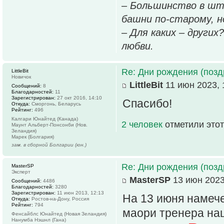
– Большинство в шт
башни по-старому, но
– Для каких – других
любви.
Re: Дни рождения (поз
LittleBit
Новичок
LittleBit
11 июн 2023, 
Сообщений:
8
Благодарностей:
11
Зарегистрирован:
27 окт 2016, 14:10
Спасибо!
Откуда:
Сморгонь, Беларусь
Рейтинг:
496
Калгари Юнайтед (Канада)
2 человек
отметили этот
Маунт Альберт-Понсонби (Нов.
Зеландия)
Марек (Болгария)
зам. в сборной Болгарии (юн.)
Re: Дни рождения (поз
MasterSP
Эксперт
MasterSP
13 июн 2023
Сообщений:
4486
Благодарностей:
3280
Зарегистрирован:
11 июн 2013, 12:13
На 13 июня намече
Откуда:
Ростов-на-Дону, Россия
Рейтинг:
794
маори тренера на
Фенсайблс Юнайтед (Новая Зеландия)
Нанумба Нэшнл (Гана)