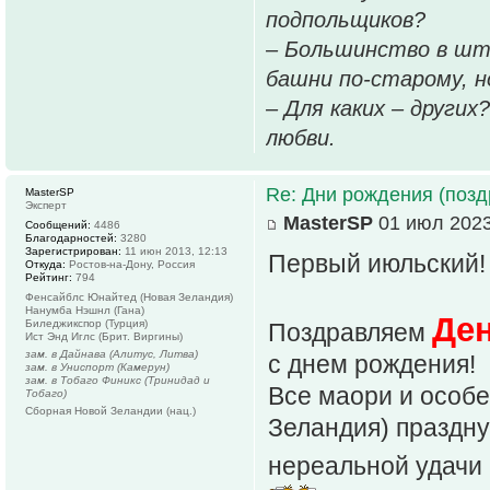
подпольщиков?
– Большинство в шт
башни по-старому, но
– Для каких – других
любви.
Re: Дни рождения (поз
MasterSP
Эксперт
MasterSP
01 июл 2023
Сообщений:
4486
Благодарностей:
3280
Зарегистрирован:
11 июн 2013, 12:13
Первый июльский!
Откуда:
Ростов-на-Дону, Россия
Рейтинг:
794
Фенсайблс Юнайтед (Новая Зеландия)
Нанумба Нэшнл (Гана)
Ден
Биледжикспор (Турция)
Поздравляем
Ист Энд Иглс (Брит. Виргины)
зам. в Дайнава (Алитус, Литва)
с днем рождения!
зам. в Униспорт (Камерун)
зам. в Тобаго Финикс (Тринидад и
Все маори и особе
Тобаго)
Сборная Новой Зеландии (нац.)
Зеландия) праздную
нереальной удачи 