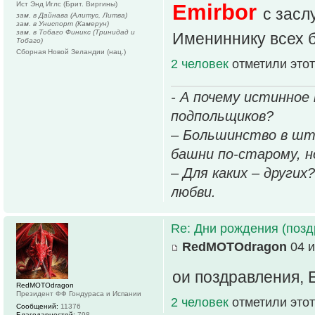
Ист Энд Иглс (Брит. Виргины)
Emirbor
с зас
зам. в Дайнава (Алитус, Литва)
зам. в Униспорт (Камерун)
зам. в Тобаго Финикс (Тринидад и
Имениннику всех б
Тобаго)
Сборная Новой Зеландии (нац.)
2 человек
отметили этот
- А почему истинное
подпольщиков?
– Большинство в шт
башни по-старому, но
– Для каких – других
любви.
Re: Дни рождения (поз
RedMOTOdragon
04 и
ои поздравления, E
RedMOTOdragon
Президент ФФ Гондураса и Испании
2 человек
отметили этот
Сообщений:
11376
Благодарностей:
798