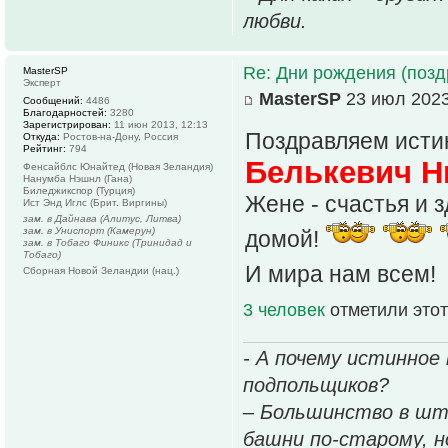
любви.
Re: Дни рождения (поз
MasterSP
Эксперт
MasterSP
23 июл 2023
Сообщений:
4486
Благодарностей:
3280
Зарегистрирован:
11 июн 2013, 12:13
Поздравляем истин
Откуда:
Ростов-на-Дону, Россия
Рейтинг:
794
Белькевич Н
Фенсайблс Юнайтед (Новая Зеландия)
Нанумба Нэшнл (Гана)
Биледжикспор (Турция)
Жене - счастья и з
Ист Энд Иглс (Брит. Виргины)
зам. в Дайнава (Алитус, Литва)
зам. в Униспорт (Камерун)
домой!
зам. в Тобаго Финикс (Тринидад и
Тобаго)
И мира нам всем!
Сборная Новой Зеландии (нац.)
3 человек
отметили этот
- А почему истинное
подпольщиков?
– Большинство в шт
башни по-старому, но