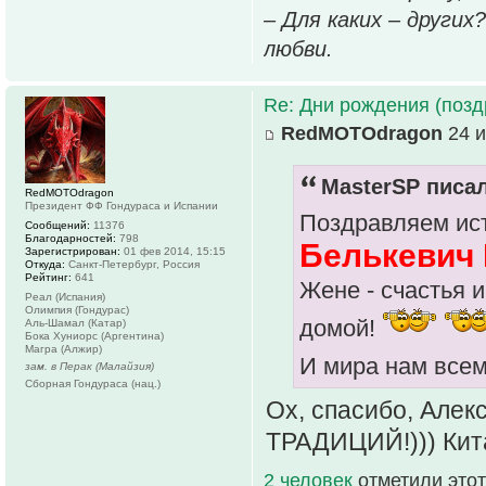
– Для каких – других
любви.
Re: Дни рождения (поз
RedMOTOdragon
24 и
MasterSP писал
RedMOTOdragon
Президент ФФ Гондураса и Испании
Поздравляем ист
Сообщений:
11376
Благодарностей:
798
Белькевич
Зарегистрирован:
01 фев 2014, 15:15
Откуда:
Санкт-Петербург, Россия
Рейтинг:
641
Жене - счастья и
Реал (Испания)
Олимпия (Гондурас)
домой!
Аль-Шамал (Катар)
Бока Хуниорс (Аргентина)
Магра (Алжир)
И мира нам все
зам. в Перак (Малайзия)
Сборная Гондураса (нац.)
Ох, спасибо, Ал
ТРАДИЦИЙ!))) Кита
2 человек
отметили этот