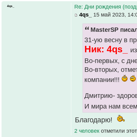
Re: Дни рождения (поз
4qs_
4qs_
15 май 2023, 14:
MasterSP писал
31-ую весну в п
Ник: 4qs_
и
Во-первых, с дн
Во-вторых, отме
компании!!!
Дмитрию- здоров
И мира нам всем
Благодарю!
2 человек
отметили этот