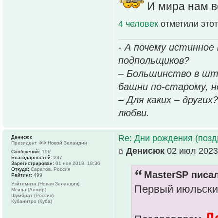
И мира нам 
4 человек
отметили этот
- А почему истинное
подпольщиков?
– Большинство в шт
башни по-старому, но
– Для каких – других
любви.
Re: Дни рождения (поз
Денисюк
Президент ФФ Новой Зеландии
Денисюк
02 июл 2023,
Сообщений:
196
Благодарностей:
237
Зарегистрирован:
01 ноя 2018, 18:36
Откуда:
Саратов, Россия
MasterSP писал
Рейтинг:
499
Уэйтемата (Новая Зеландия)
Первый июльски
Мсила (Алжир)
Шумбрат (Россия)
Кубанитро (Куба)
Д