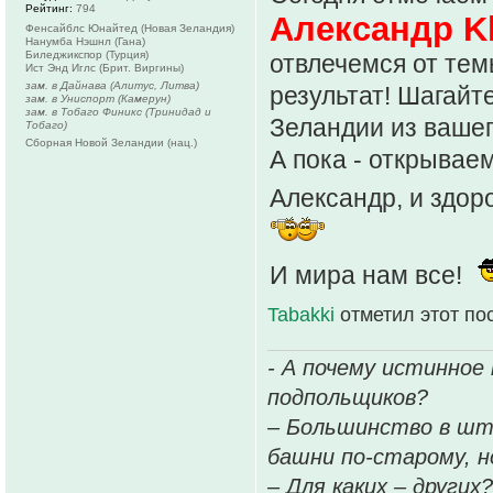
Рейтинг:
794
Александр K
Фенсайблс Юнайтед (Новая Зеландия)
Нанумба Нэшнл (Гана)
Биледжикспор (Турция)
отвлечемся от тем
Ист Энд Иглс (Брит. Виргины)
зам. в Дайнава (Алитус, Литва)
результат! Шагайт
зам. в Униспорт (Камерун)
зам. в Тобаго Финикс (Тринидад и
Зеландии из вашег
Тобаго)
Сборная Новой Зеландии (нац.)
А пока - открываем
Александр, и здоро
И мира нам все!
Tabakki
отметил этот по
- А почему истинное
подпольщиков?
– Большинство в шт
башни по-старому, но
– Для каких – других