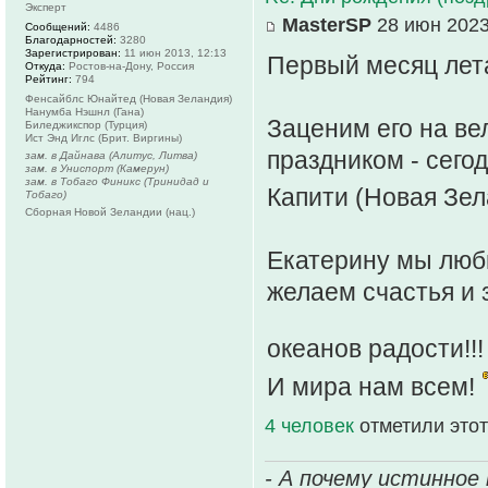
Эксперт
MasterSP
28 июн 2023
Сообщений:
4486
Благодарностей:
3280
Зарегистрирован:
11 июн 2013, 12:13
Первый месяц лета 
Откуда:
Ростов-на-Дону, Россия
Рейтинг:
794
Фенсайблс Юнайтед (Новая Зеландия)
Нанумба Нэшнл (Гана)
Заценим его на ве
Биледжикспор (Турция)
Ист Энд Иглс (Брит. Виргины)
праздником - сего
зам. в Дайнава (Алитус, Литва)
зам. в Униспорт (Камерун)
зам. в Тобаго Финикс (Тринидад и
Капити (Новая Зе
Тобаго)
Сборная Новой Зеландии (нац.)
Екатерину мы люби
желаем счастья и 
океанов радости!!
И мира нам всем!
4 человек
отметили этот
- А почему истинное