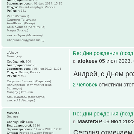
Зарегистрирован:
01 фев 2014, 15:15
Откуда:
Санкт-Петербург, Россия
Рейтинг:
641
Реал (Испания)
Олимпия (Гондурас)
Аль-Шамал (Катар)
Бока Хуниорс (Аргентина)
Магра (Алжир)
зам. в Перак (Малайзия)
Сборная Гондураса (нац.)
Re: Дни рождения (поз
afokeev
Менеджер
afokeev
05 июл 2023, 
Сообщений:
160
Благодарностей:
76
Зарегистрирован:
08 ноя 2012, 11:03
Андрей, с Днем рож
Откуда:
Пермь, Россия
Рейтинг:
501
Спортиво Лимпено (Парагвай)
2 человек
отметили этот
Палмерстон Норт Мэрист (Нов.
Зеландия)
Маарду (Эстония)
зам. в Мульен (Гваделупа)
зам. в АБ (Фареры)
Re: Дни рождения (поз
MasterSP
Эксперт
MasterSP
09 июл 2023
Сообщений:
4486
Благодарностей:
3280
Зарегистрирован:
11 июн 2013, 12:13
Сегодня отмечаем
Откуда:
Ростов-на-Дону, Россия