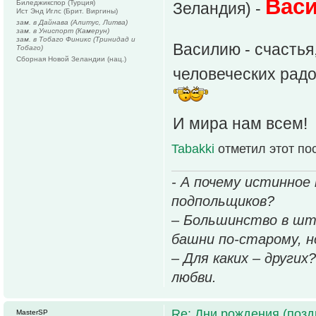
Васи
Биледжикспор (Турция)
Зеландия) -
Ист Энд Иглс (Брит. Виргины)
зам. в Дайнава (Алитус, Литва)
зам. в Униспорт (Камерун)
зам. в Тобаго Финикс (Тринидад и
Василию - счастья
Тобаго)
Сборная Новой Зеландии (нац.)
человеческих радо
И мира нам всем!
Tabakki
отметил этот по
- А почему истинное
подпольщиков?
– Большинство в шт
башни по-старому, но
– Для каких – других
любви.
Re: Дни рождения (поз
MasterSP