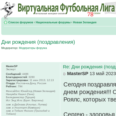
Список форумов
‹
Национальные форумы
‹
Новая Зеландия
Дни рождения (поздравления)
Модератор:
Модераторы форума
Re: Дни рождения (поз
MasterSP
Эксперт
MasterSP
13 май 2023
Сообщений:
4486
Благодарностей:
3280
Зарегистрирован:
11 июн 2013, 12:13
Сегодня поздравл
Откуда:
Ростов-на-Дону, Россия
Рейтинг:
794
днем рождения!!! 
Фенсайблс Юнайтед (Новая Зеландия)
Нанумба Нэшнл (Гана)
Биледжикспор (Турция)
Роялс, которых тв
Ист Энд Иглс (Брит. Виргины)
зам. в Дайнава (Алитус, Литва)
зам. в Униспорт (Камерун)
зам. в Тобаго Финикс (Тринидад и
Сергею - здоровья,
Тобаго)