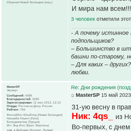
Сборная Новой Зеландии (нац.)
И мира нам всем!!
3 человек
отметили этот
- А почему истинное
подпольщиков?
– Большинство в шт
башни по-старому, но
– Для каких – других
любви.
Re: Дни рождения (поз
MasterSP
Эксперт
MasterSP
15 май 2023
Сообщений:
4486
Благодарностей:
3280
Зарегистрирован:
11 июн 2013, 12:13
31-ую весну в пра
Откуда:
Ростов-на-Дону, Россия
Рейтинг:
794
Ник: 4qs_
из Н
Фенсайблс Юнайтед (Новая Зеландия)
Нанумба Нэшнл (Гана)
Биледжикспор (Турция)
Во-первых, с днем
Ист Энд Иглс (Брит. Виргины)
зам. в Дайнава (Алитус, Литва)