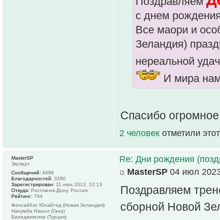
Поздравляем
с днем рождения
Все маори и осо
Зеландия) праздн
нереальной удач
И мира нам
Спасибо огромное
2 человек
отметили этот
Re: Дни рождения (поз
MasterSP
Эксперт
MasterSP
04 июл 2023
Сообщений:
4486
Благодарностей:
3280
Зарегистрирован:
11 июн 2013, 12:13
Поздравляем трен
Откуда:
Ростов-на-Дону, Россия
Рейтинг:
794
сборной Новой З
Фенсайблс Юнайтед (Новая Зеландия)
Нанумба Нэшнл (Гана)
Биледжикспор (Турция)