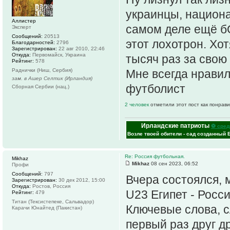
украинцы, национа
Аллистер
самом деле ещё б
Эксперт
Сообщений:
20513
этот лохотрон. Хо
Благодарностей:
2796
Зарегистрирован:
22 авг 2010, 22:46
Откуда:
Первомайск, Украина
тысяч раз за свою
Рейтинг:
578
Раднички (Ниш, Сербия)
Мне всегда нравил
зам. в Ашер Селтик (Ирландия)
футболист
Сборная Сербии (нац.)
2 человек
отметили этот пост как понрав
Ирландские патриоты
⚽ сред
Возле твоей обители - сад созданный 
Re: Россия футбольная.
Mikhaz
Mikhaz
08 сен 2023, 06:52
Профи
Сообщений:
797
Вчера состоялся, 
Зарегистрирован:
30 дек 2012, 15:00
Откуда:
Ростов, Россия
U23 Египет - Росси
Рейтинг:
479
Титан (Тексистепеке, Сальвадор)
Ключевые слова, сл
Карачи Юнайтед (Пакистан)
первый раз друг д