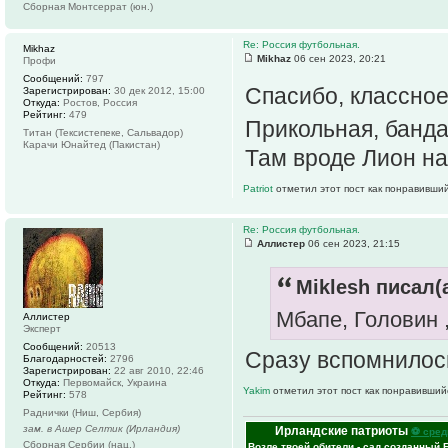
Сборная Монтсеррат (юн.)
Re: Россия футбольная.
Mikhaz
Mikhaz
06 сен 2023, 20:21
Профи
Сообщений:
797
Спасибо, классно
Зарегистрирован:
30 дек 2012, 15:00
Откуда:
Ростов, Россия
Рейтинг:
479
Прикольная, банд
Титан (Тексистепеке, Сальвадор)
Карачи Юнайтед (Пакистан)
Там вроде Лион на 
Patriot
отметил этот пост как понравивший
Re: Россия футбольная.
Аллистер
06 сен 2023, 21:15
Miklesh писал(а
Мбапе, Головин , 
Аллистер
Эксперт
Сообщений:
20513
Сразу вспомнилось
Благодарностей:
2796
Зарегистрирован:
22 авг 2010, 22:46
Откуда:
Первомайск, Украина
Yakim
отметил этот пост как понравивший
Рейтинг:
578
Раднички (Ниш, Сербия)
зам. в Ашер Селтик (Ирландия)
Ирландские патриоты
⚽ сред
Сборная Сербии (нац.)
Возле твоей обители - сад созданный 