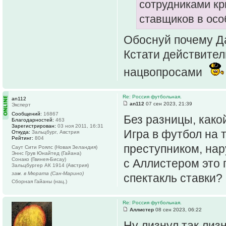
сотрудниками к
ставщиков в осо
Обоснуй почему Д
Кстати действител
нацвопросами
Re: Россия футбольная.
an112
an112
07 сен 2023, 21:39
Эксперт
Сообщений:
16867
Без разницы, како
Благодарностей:
463
Зарегистрирован:
03 ноя 2011, 16:31
Игра в футбол на 
Откуда:
Зальцбург, Австрия
Рейтинг:
804
преступником, на
Саут Сити Роялс (Новая Зеландия)
Эннс Грув Юнайтед (Гайана)
Сонако (Гвинея-Бисау)
с Аллистером это 
Зальцбургер АК 1914 (Австрия)
зам. в Мюрата (Сан-Марино)
спектакль ставки?
Сборная Гайаны (нац.)
Re: Россия футбольная.
Аллистер
08 сен 2023, 06:22
Ну лизнул так лиз