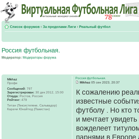
Список форумов
‹
За пределами Лиги
‹
Реальный футбол
Россия футбольная.
Модератор:
Модераторы форума
Россия футбольная.
Mikhaz
Mikhaz
05 сен 2023, 20:37
Профи
Сообщений:
797
К сожалению реал
Зарегистрирован:
30 дек 2012, 15:00
Откуда:
Ростов, Россия
известные события
Рейтинг:
479
Титан (Тексистепеке, Сальвадор)
футболу . Но кто 
Карачи Юнайтед (Пакистан)
и мечтает увидеть 
вожделеет титулом
парнями в Европе 