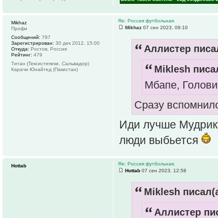
Re: Россия футбольная.
Mikhaz
Mikhaz
07 сен 2023, 09:10
Профи
Сообщений:
797
Зарегистрирован:
30 дек 2012, 15:00
Аллистер писал
Откуда:
Ростов, Россия
Рейтинг:
479
Титан (Тексистепеке, Сальвадор)
Miklesh писал
Карачи Юнайтед (Пакистан)
Мбапе, Головин
Сразу вспомнило
Иди лучше Мудрику
люди выбьется
Re: Россия футбольная.
Hottab
Hottab
07 сен 2023, 12:58
Miklesh писал(а
Аллистер пис