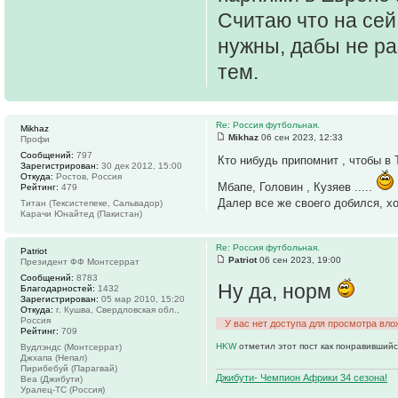
Считаю что на сей
нужны, дабы не ра
тем.
Re: Россия футбольная.
Mikhaz
Mikhaz
06 сен 2023, 12:33
Профи
Сообщений:
797
Кто нибудь припомнит , чтобы в 
Зарегистрирован:
30 дек 2012, 15:00
Откуда:
Ростов, Россия
Мбапе, Головин , Кузяев .....
Рейтинг:
479
Далер все же своего добился, хо
Титан (Тексистепеке, Сальвадор)
Карачи Юнайтед (Пакистан)
Re: Россия футбольная.
Patriot
Patriot
06 сен 2023, 19:00
Президент ФФ Монтсеррат
Сообщений:
8783
Ну да, норм
Благодарностей:
1432
Зарегистрирован:
05 мар 2010, 15:20
Откуда:
г. Кушва, Свердловская обл.,
Россия
У вас нет доступа для просмотра вло
Рейтинг:
709
HKW
отметил этот пост как понравившийс
Вудлэндс (Монтсеррат)
Джхапа (Непал)
Пирибебуй (Парагвай)
Джибути- Чемпион Африки 34 сезона!
Веа (Джибути)
Уралец-ТС (Россия)