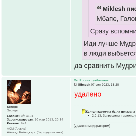
Miklesh пи
Мбапе, Голов
Сразу вспомни
Иди лучше Мудри
в люди выбьетс
да сравнить Мудри
Re: Россия футбольная.
Slimspit
07 сен 2023, 13:28
удалено
Slimspit
Эксперт
Желтая карточка была показана 
2.5.13. Запрещены национал
Сообщений:
4104
Зарегистрирован:
16 мар 2013, 20:34
Рейтинг:
624
[удалено модератором]
АСМ (Алжир)
Айленд Рейнджерс (Бермудские о-ва)