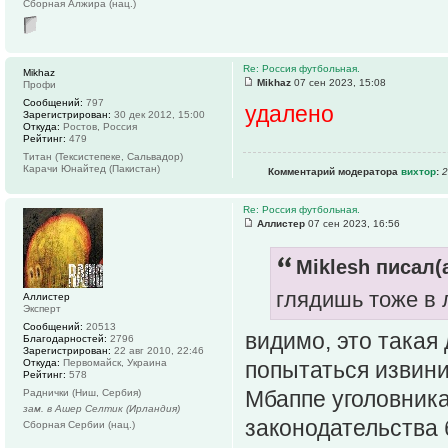
Сборная Алжира (нац.)
Re: Россия футбольная.
Mikhaz
Mikhaz
07 сен 2023, 15:08
Профи
Сообщений:
797
удалено
Зарегистрирован:
30 дек 2012, 15:00
Откуда:
Ростов, Россия
Рейтинг:
479
Титан (Тексистепеке, Сальвадор)
Карачи Юнайтед (Пакистан)
Комментарий модератора
вихтор
:
2
Re: Россия футбольная.
Аллистер
07 сен 2023, 16:56
Miklesh писал(а
глядишь тоже в
Аллистер
Эксперт
Сообщений:
20513
видимо, это такая
Благодарностей:
2796
Зарегистрирован:
22 авг 2010, 22:46
попытаться извини
Откуда:
Первомайск, Украина
Рейтинг:
578
Мбаппе уголовник
Раднички (Ниш, Сербия)
зам. в Ашер Селтик (Ирландия)
законодательства
Сборная Сербии (нац.)