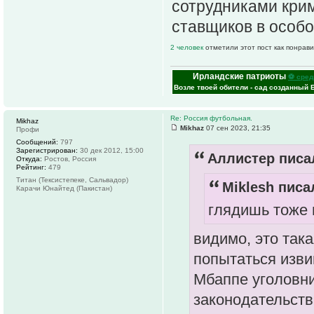
сотрудниками кри
ставщиков в особ
2 человек
отметили этот пост как понрав
Ирландские патриоты
⚽ сред
Возле твоей обители - сад созданный 
Re: Россия футбольная.
Mikhaz
Mikhaz
07 сен 2023, 21:35
Профи
Сообщений:
797
Зарегистрирован:
30 дек 2012, 15:00
Аллистер писал
Откуда:
Ростов, Россия
Рейтинг:
479
Титан (Тексистепеке, Сальвадор)
Miklesh писал
Карачи Юнайтед (Пакистан)
глядишь тоже
видимо, это так
попытаться изви
Мбаппе уголовн
законодательств