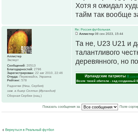
Хотя я ожидал худ
тайм так вообще з
Re: Россия футбольная.
Аллистер
08 сен 2023, 15:44
Та не, U23 U21 и 
талантливого чест
Аллистер
деревянного, но п
Эксперт
Сообщений:
20513
Благодарностей:
2796
Зарегистрирован:
22 авг 2010, 22:46
Ирландские патриоты
⚽ сред
Откуда:
Первомайск, Украина
Рейтинг:
578
Возле твоей обители - сад созданный 
Раднички (Ниш, Сербия)
зам. в Ашер Селтик (Ирландия)
Сборная Сербии (нац.)
Показать сообщения за:
Поле сорти
Вернуться в Реальный футбол