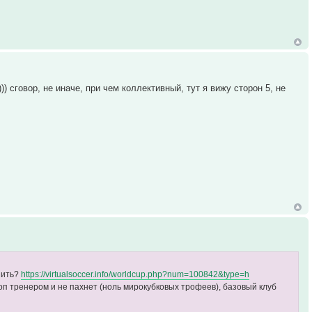
) сговор, не иначе, при чем коллективный, тут я вижу сторон 5, не
пить?
https://virtualsoccer.info/worldcup.php?num=100842&type=h
оп тренером и не пахнет (ноль мирокубковых трофеев), базовый клуб