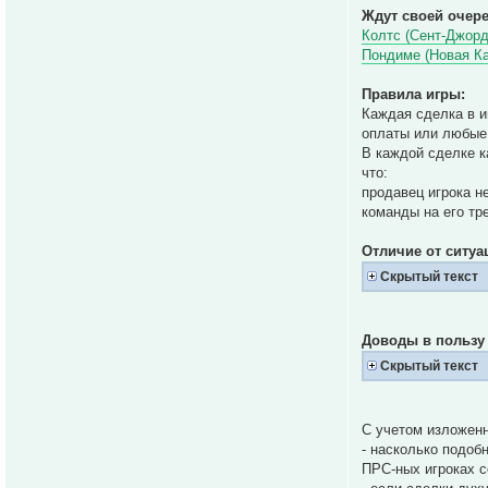
Ждут своей очер
Колтс (Сент-Джорд
Пондиме (Новая К
Правила игры:
Каждая сделка в и
оплаты или любые
В каждой сделке 
что:
продавец игрока н
команды на его тр
Отличие от ситуа
Скрытый текст
Доводы в пользу 
Скрытый текст
С учетом изложенн
- насколько подоб
ПРС-ных игроках с