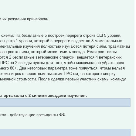
ю их рождения принебречь.
к схемы. На бесплатные 5 построек перерега строит СШ 5 уровня,
ут-центр 1 уровня, который в перереге выдает по 8 моментальных
оментальные изучения полностью изучаются потеря силы, травматизм
зон роста силы, который может иметь звезда. Если рост силы
аются 2 бесплатные ветеранские спецухи, вешается 4 ветеранских
 ПРС на 2 звезды нужны для того, чтобы максимально убрать всех
ного 80+. Два нетоповых параметра тоже прячуться, чтобы нельзя
схемы игрок с вероятным высоким ПРС-ом, на которого сверху
рыночной стоимости. После сделки первый участник схемы команду
 спортшколы с 2 синими звездами изучения:
ntov - действующие президенты ФФ.