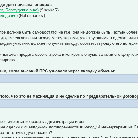
еди для призыва юниоров
:
ж, Бермудские о-ва)
(SheykeR);
аледония)
(NeLermontov).
гре должна быть самодостаточна (т.е. она не должна быть частью боле
 другие соглашения между менеджерами, участвующими в сделке, или т
каждый участник должен получить выгоду, соответствующую его потеря
е пытался продать своего игрока в конкретные руки, занизив его цену и
енировку.
ции, когда высокий ПРС узнавали через вкладку обмены:
того, что это не махинация и не сделка по предварительной догово
ого имеются вопросы к администрации игры:
ные сделки с очевидными договоренностями между 4 менеджерами из Са
оответствуют духу правил?