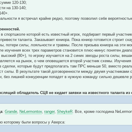
 сумме 120-130;
сти на 130-140;
140+.
еальности я встречал крайне редко, поэтому позволил себе вероятность
ренностей.
 в спортшколе которой есть известный игрок, подбирает первый участни
 привести таланта. Заказывает юниора. Пока юниор готовится строит ска
лы, потери силы, лояльности и травмы. После призыва юниора на эти м
ле изучения всех трех параметров становится плюс-минус понятен диапа
высокий (80+), то игроку изучается на 2 синих звезды роста силы, веш
авляется на рынок, о чем оповещается второй участник схемы. Изучения
 сделки, которые будут предполагать там ПРС меньше 50, вместо реаль
ст силы. В результате такой договоренности между двумя участниками 
и, без лишней конкуренции попадет в нужную команду сильно дешевле 
лящий обладатель СЦ8 не кидает заявки на известного таланта из
ца
:
Grande
,
NeLermontov
,
ranger
,
SheykeR
. Все, кроме господина NeLermo
по которому были вопросы у Аверса: