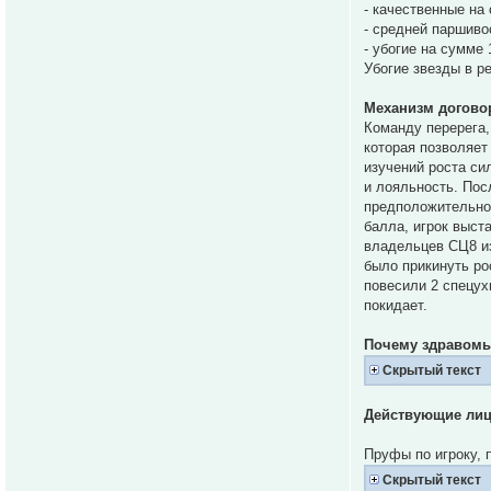
- качественные на
- средней паршиво
- убогие на сумме 
Убогие звезды в р
Механизм догово
Команду перерега,
которая позволяет
изучений роста си
и лояльность. Пос
предположительно 
балла, игрок выст
владельцев СЦ8 из
было прикинуть ро
повесили 2 спецух
покидает.
Почему здравомыс
Скрытый текст
Действующие ли
Пруфы по игроку, 
Скрытый текст