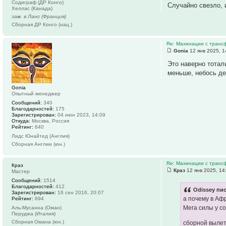
Содиграф (ДР Конго)
Случайно свезло, 
Хеллас (Канада)
зам. в Ланс (Франция)
Сборная ДР Конго (нац.)
Re: Махинации с транс
Gonia
12 янв 2025, 1
Это наверно тотали
меньше, небось дене
Gonia
Опытный менеджер
Сообщений:
340
Благодарностей:
175
Зарегистрирован:
04 июн 2023, 14:09
Откуда:
Москва, Россия
Рейтинг:
640
Лидс Юнайтед (Англия)
Сборная Англии (юн.)
Re: Махинации с транс
Краз
Краз
12 янв 2025, 14
Мастер
Сообщений:
1514
Благодарностей:
412
Odissey пис
Зарегистрирован:
16 сен 2016, 20:07
а почему в Аф
Рейтинг:
694
Мега силы у с
Аль-Мусанна (Оман)
Перуджа (Италия)
Сборная Омана (юн.)
сборной вылет