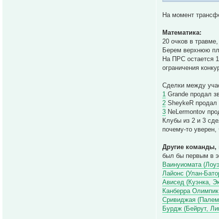
На момент трансфе
Математика:
20 очков в травме
Берем верхнюю пла
На ПРС остается 1
ограничения конку
Сделки между уча
1
Grande продал зв
2
SheykeR продал з
3
NeLermontov прод
Клубы из 2 и 3 сд
почему-то уверен,
Другие команды, 
был бы первым в э
Ваинуиомата (Лоуэ
Лайонс (Улан-Бато
Ависед (Куэнка, Э
Канберра Олимпик
Сривиджая (Палемб
Бурдж (Бейрут, Ли