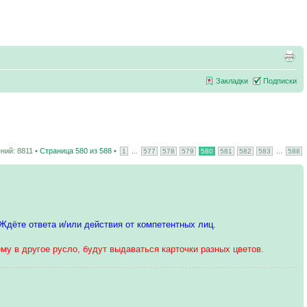
Закладки
Подписки
ний: 8811 •
Страница
580
из
588
•
...
...
1
577
578
579
580
581
582
583
588
 Ждёте ответа и/или действия от компетентных лиц.
му в другое русло, будут выдаваться карточки разных цветов.