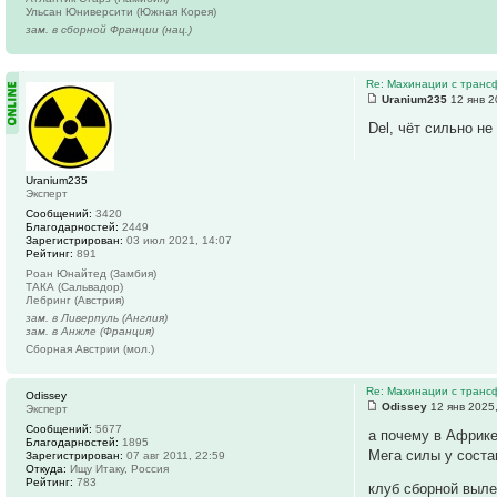
Ульсан Юниверсити (Южная Корея)
зам. в сборной Франции (нац.)
Re: Махинации с транс
Uranium235
12 янв 2
Del, чёт сильно не
Uranium235
Эксперт
Сообщений:
3420
Благодарностей:
2449
Зарегистрирован:
03 июл 2021, 14:07
Рейтинг:
891
Роан Юнайтед (Замбия)
ТАКА (Сальвадор)
Лебринг (Австрия)
зам. в Ливерпуль (Англия)
зам. в Анжле (Франция)
Сборная Австрии (мол.)
Re: Махинации с транс
Odissey
Odissey
12 янв 2025
Эксперт
Сообщений:
5677
а почему в Африк
Благодарностей:
1895
Мега силы у соста
Зарегистрирован:
07 авг 2011, 22:59
Откуда:
Ищу Итаку, Россия
Рейтинг:
783
клуб сборной выле