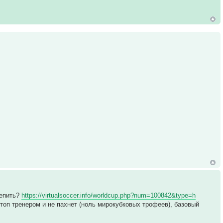
цепить?
https://virtualsoccer.info/worldcup.php?num=100842&type=h
 топ тренером и не пахнет (ноль мирокубковых трофеев), базовый