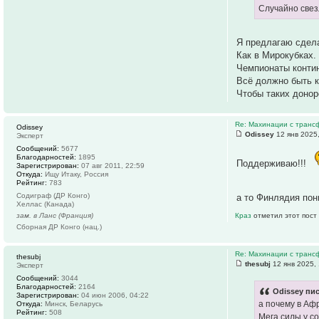
Случайно свез
Я предлагаю сдела
Как в Мирокубках.
Чемпионаты контин
Всë должно быть к
Чтобы таких донор
Re: Махинации с транс
Odissey
Odissey
12 янв 2025
Эксперт
Сообщений:
5677
Благодарностей:
1895
Поддерживаю!!!
Зарегистрирован:
07 авг 2011, 22:59
Откуда:
Ищу Итаку, Россия
Рейтинг:
783
Содиграф (ДР Конго)
а то Финлядия пон
Хеллас (Канада)
зам. в Ланс (Франция)
Краз
отметил этот пост
Сборная ДР Конго (нац.)
Re: Махинации с транс
thesubj
thesubj
12 янв 2025,
Эксперт
Сообщений:
3044
Благодарностей:
2164
Odissey пис
Зарегистрирован:
04 июн 2006, 04:22
а почему в Аф
Откуда:
Минск, Беларусь
Рейтинг:
508
Мега силы у с