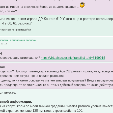
ает из миров на стадиях отборов из-за демотивации...
ло, или как?
ила из тех, с кем играла ДР Конго в 61? У кого еще в ростере бегали се
ЛЧ в 60, 61 сезонах?
т пост как понравившийся.
ферами, обменами и арендой
 15:17
а):
роворачивать такие сделки?
https://virtualsoccer.info/transflist ... id=8199915
(а):
о сделкой? Приходит менеджер в команду А, в СШ рожает игрока, не до конца 
 требованием скаута. Цена вполне рыночная.
 сделку, то на каком основание и в чем виноват покупатель? Ведь в первую о
ть продавца, то за что? Сколько он таких действий совершил? какие дейст
ся вместе.
анной информации.
 из спортшколы по моей личной градации бывают разного уровня качест
мой скрытых меньше 120 пунктов, стремящейся к 100;