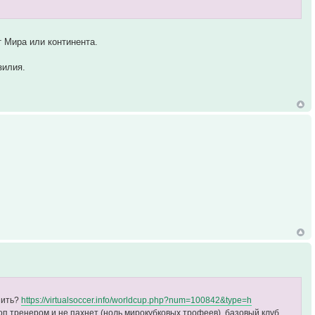
 Мира или континента.
зилия.
пить?
https://virtualsoccer.info/worldcup.php?num=100842&type=h
оп тренером и не пахнет (ноль мирокубковых трофеев), базовый клуб