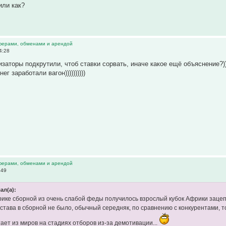
или как?
ферами, обменами и арендой
4:28
заторы подкрутили, чтоб ставки сорвать, иначе какое ещё объяснение?)))
г заработали вагон))))))))))
ферами, обменами и арендой
:49
ал(а):
рике сборной из очень слабой феды получилось взрослый кубок Африки заце
остава в сборной не было, обычный середняк, по сравнению с конкурентами, т
ает из миров на стадиях отборов из-за демотивации...