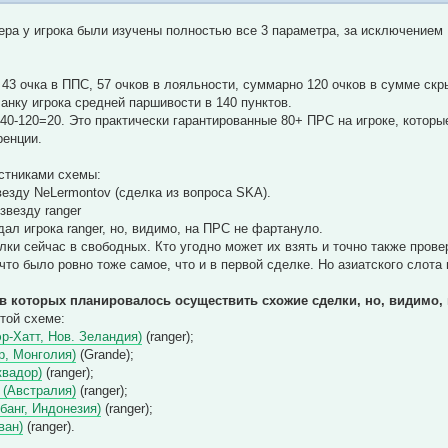
ра у игрока были изучены полностью все 3 параметра, за исключением 
, 43 очка в ППС, 57 очков в лояльности, суммарно 120 очков в сумме скр
нку игрока средней паршивости в 140 пунктов.
40-120=20. Это практически гарантированные 80+ ПРС на игроке, которы
ренции.
стниками схемы:
езду NeLermontov (сделка из вопроса SKA).
везду ranger
ал игрока ranger, но, видимо, на ПРС не фартануло.
елки сейчас в свободных. Кто угодно может их взять и точно также пров
 что было ровно тоже самое, что и в первой сделке. Но азиатского слота
в которых планировалось осуществить схожие сделки, но, видимо,
той схеме:
р-Хатт, Нов. Зеландия)
(ranger);
р, Монголия)
(Grande);
квадор)
(ranger);
 (Австралия)
(ranger);
анг, Индонезия)
(ranger);
ван)
(ranger).