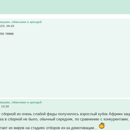
ферами, обменами и арендой
025, 09:40
 по теме
ферами, обменами и арендой
, 14:26
е сборной из очень слабой феды получилось взрослый кубок Африки за
ва в сборной не было, обычный середняк, по сравнению с конкурентами,
тает из миров на стадиях отборов из-за демотивации...