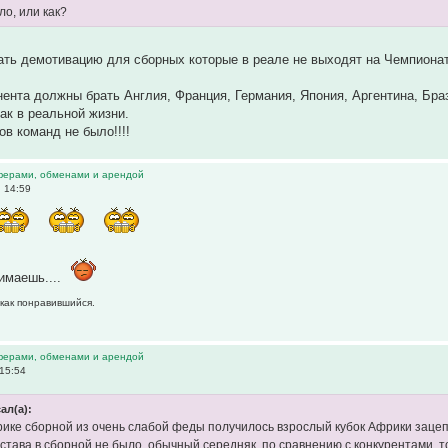
ло, или как?
ть демотивацию для сборных которые в реале не выходят на Чемпионат
ента должны брать Англия, Франция, Германия, Япония, Аргентина, Бра
ак в реальной жизни.
ов команд не было!!!!
ферами, обменами и арендой
, 14:59
имаешь....
 как понравившийся.
ферами, обменами и арендой
 15:54
ал(а):
рике сборной из очень слабой феды получилось взрослый кубок Африки заце
остава в сборной не было, обычный середняк, по сравнению с конкурентами, т