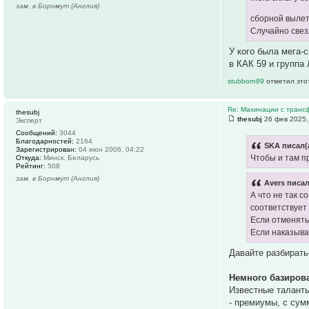
зам. в Борнмут (Англия)
сборной вылет
Случайно свез
У кого была мега-с
в КАК 59 и группа 
stubborn89
отметил это
Re: Махинации с транс
thesubj
thesubj
26 фев 2025,
Эксперт
Сообщений:
3044
Благодарностей:
2164
SKA писал(
Зарегистрирован:
04 июн 2006, 04:22
Чтобы и там п
Откуда:
Минск, Беларусь
Рейтинг:
508
зам. в Борнмут (Англия)
Avers писал
А что не так с
соответствует
Если отменять
Если наказыва
Давайте разбирать
Немного базиров
Известные таланты
- премиумы, с сум