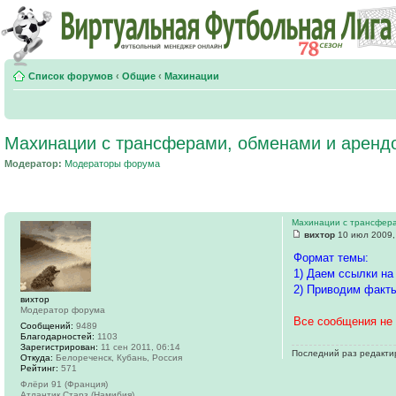
Список форумов
‹
Общие
‹
Махинации
Махинации с трансферами, обменами и аренд
Модератор:
Модераторы форума
Махинации с трансфер
вихтор
10 июл 2009,
Формат темы:
1) Даем ссылки на
2) Приводим факты
вихтор
Модератор форума
Все сообщения не 
Сообщений:
9489
Благодарностей:
1103
Зарегистрирован:
11 сен 2011, 06:14
Последний раз редакт
Откуда:
Белореченск, Кубань, Россия
Рейтинг:
571
Флёри 91 (Франция)
Атлантик Старз (Намибия)