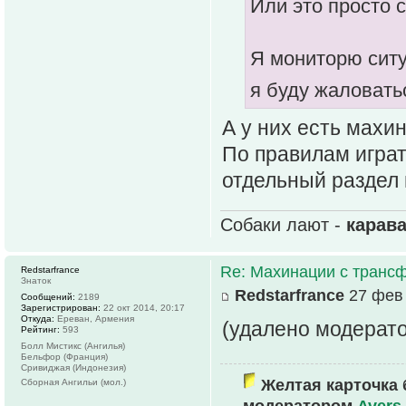
Или это просто с
Я мониторю ситу
я буду жаловат
А у них есть мах
По правилам играт
отдельный раздел 
Собаки лают -
карав
Re: Махинации с транс
Redstarfrance
Знаток
Redstarfrance
27 фев 
Сообщений:
2189
Зарегистрирован:
22 окт 2014, 20:17
Откуда:
Ереван, Армения
(удалено модерат
Рейтинг:
593
Болл Мистикс (Ангилья)
Бельфор (Франция)
Сривиджая (Индонезия)
Желтая карточка 
Сборная Ангильи (мол.)
модератором
Avers