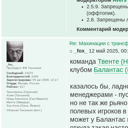
2.5.9. Запрещен
(оффтопик).
2.8. Запрещены 
Комментарий моде
Re: Махинации с транс
_fox_
12 май 2025, 00
команда
Твенте (
_fox_
клубом
Балантас (
Президент ФФ Танзании
Сообщений:
13470
Благодарностей:
2449
Зарегистрирован:
05 авг 2008, 12:17
Откуда:
Москва, Россия
казалось бы, ладн
Рейтинг:
917
Трансвааль (Суринам)
менеджерами - пус
Азам (Танзания)
Норд Апеннино (Сан-Марино)
но не так же рьяно
Манта (Эквадор)
Аль-Ахли (Сана, Йемен)
полевых игроков в 
Сборная Танзании (мол.)
может у Балантас н
откуда такая наст