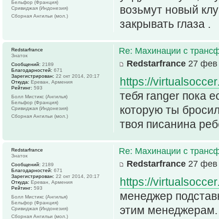
Бельфор (Франция)
возьмут новый клу
Сривиджая (Индонезия)
Сборная Ангильи (мол.)
закрывать глаза .
Re: Махинации с транс
Redstarfrance
Знаток
Redstarfrance
27 фев 
Сообщений:
2189
Благодарностей:
671
Зарегистрирован:
22 окт 2014, 20:17
https://virtualsocce
Откуда:
Ереван, Армения
Рейтинг:
593
тебя ranger пока е
Болл Мистикс (Ангилья)
Бельфор (Франция)
которую ты бросил 
Сривиджая (Индонезия)
Сборная Ангильи (мол.)
твоя писанина реб
Re: Махинации с транс
Redstarfrance
Знаток
Redstarfrance
27 фев 
Сообщений:
2189
Благодарностей:
671
Зарегистрирован:
22 окт 2014, 20:17
https://virtualsocc
Откуда:
Ереван, Армения
Рейтинг:
593
менеджер подстав
Болл Мистикс (Ангилья)
Бельфор (Франция)
этим менеджерам.
Сривиджая (Индонезия)
Сборная Ангильи (мол.)