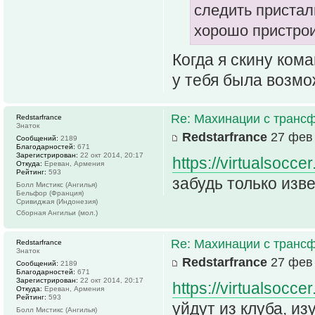
следить присталь
хорошо пристрои
Когда я скину кома
у тебя была возмо
Re: Махинации с транс
Redstarfrance
Знаток
Redstarfrance
27 фев 
Сообщений:
2189
Благодарностей:
671
Зарегистрирован:
22 окт 2014, 20:17
https://virtualsoccer
Откуда:
Ереван, Армения
Рейтинг:
593
забудь только изве
Болл Мистикс (Ангилья)
Бельфор (Франция)
Сривиджая (Индонезия)
Сборная Ангильи (мол.)
Re: Махинации с транс
Redstarfrance
Знаток
Redstarfrance
27 фев 
Сообщений:
2189
Благодарностей:
671
Зарегистрирован:
22 окт 2014, 20:17
https://virtualsocc
Откуда:
Ереван, Армения
Рейтинг:
593
уйдут из клуба, из
Болл Мистикс (Ангилья)