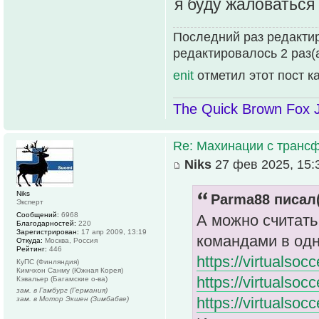
я буду жаловаться
Последний раз редактир
редактировалось 2 раз(а
enit
отметил этот пост к
The Quick Brown Fox 
Re: Махинации с транс
Niks
27 фев 2025, 15:
Niks
Parma88 писал(
Эксперт
Сообщений:
6968
А можно считать
Благодарностей:
220
Зарегистрирован:
17 апр 2009, 13:19
командами в одн
Откуда:
Москва, Россия
Рейтинг:
446
https://virtualso
КуПС (Финляндия)
Кимчхон Санму (Южная Корея)
https://virtualso
Кэвальер (Багамские о-ва)
зам. в Гамбург (Германия)
https://virtualsoc
зам. в Мотор Экшен (Зимбабве)