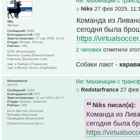
Re: Махинации с транс
Niks
27 фев 2025, 11:
Команда из Ливана
Niks
Эксперт
сегодня была бр
Сообщений:
6968
Благодарностей:
220
https://virtualsocc
Зарегистрирован:
17 апр 2009, 13:19
Откуда:
Москва, Россия
Рейтинг:
446
2 человек
отметили этот
КуПС (Финляндия)
Кимчхон Санму (Южная Корея)
Кэвальер (Багамские о-ва)
Собаки лают -
карав
зам. в Гамбург (Германия)
зам. в Мотор Экшен (Зимбабве)
Re: Махинации с транс
Redstarfrance
Знаток
Redstarfrance
27 фев 
Сообщений:
2189
Благодарностей:
671
Зарегистрирован:
22 окт 2014, 20:17
Откуда:
Ереван, Армения
Niks писал(а):
Рейтинг:
593
Болл Мистикс (Ангилья)
Команда из Ливан
Бельфор (Франция)
Сривиджая (Индонезия)
сегодня была б
Сборная Ангильи (мол.)
https://virtualso