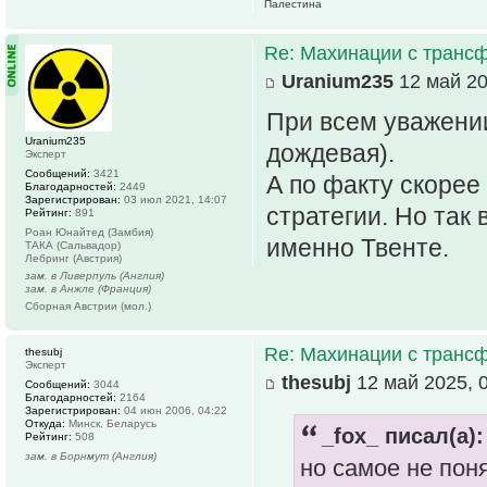
Палестина
Re: Махинации с транс
Uranium235
12 май 20
При всем уважении
Uranium235
дождевая).
Эксперт
Сообщений:
3421
А по факту скорее
Благодарностей:
2449
Зарегистрирован:
03 июл 2021, 14:07
стратегии. Но так
Рейтинг:
891
Роан Юнайтед (Замбия)
именно Твенте.
ТАКА (Сальвадор)
Лебринг (Австрия)
зам. в Ливерпуль (Англия)
зам. в Анжле (Франция)
Сборная Австрии (мол.)
Re: Махинации с транс
thesubj
Эксперт
thesubj
12 май 2025, 
Сообщений:
3044
Благодарностей:
2164
Зарегистрирован:
04 июн 2006, 04:22
Откуда:
Минск, Беларусь
_fox_ писал(а):
Рейтинг:
508
зам. в Борнмут (Англия)
но самое не поня