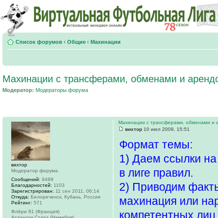
Список форумов
‹
Общие
‹
Махинации
Махинации с трансферами, обменами и аренд
Модератор:
Модераторы форума
Махинации с трансферами, обменами и 
вихтор
10 июл 2009, 15:51
Формат темы:
1) Даем ссылки н
вихтор
в лиге правил.
Модератор форума
Сообщений:
9489
2) Приводим факты
Благодарностей:
1103
Зарегистрирован:
11 сен 2011, 06:14
Откуда:
Белореченск, Кубань, Россия
махинация или нар
Рейтинг:
571
Флёри 91 (Франция)
компетентных лиц
Атлантик Старз (Намибия)