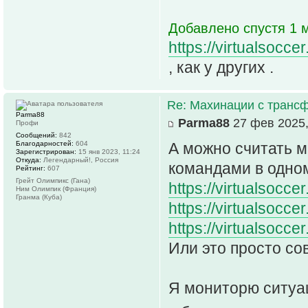
Добавлено спустя 1 м
https://virtualsocc
, как у других .
Re: Махинации с транс
Parma88
Parma88
27 фев 2025,
Профи
Сообщений:
842
Благодарностей:
604
А можно считать м
Зарегистрирован:
15 янв 2023, 11:24
Откуда:
Легендарный!, Россия
командами в одном
Рейтинг:
607
Грейт Олимпикс (Гана)
https://virtualsocc
Ним Олимпик (Франция)
Гранма (Куба)
https://virtualsocc
https://virtualsocce
Или это просто со
Я мониторю ситуац