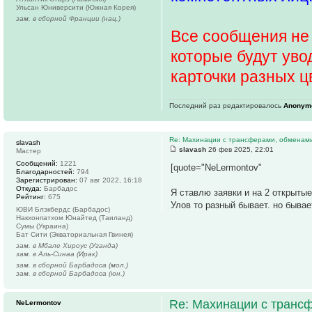
Ульсан Юниверсити (Южная Корея)
зам. в сборной Франции (нац.)
Все сообщения не 
которые будут уво
карточки разных ц
Последний раз редактировалось
Anonym
Re: Махинации с трансферами, обменам
slavash
slavash
26 фев 2025, 22:01
Мастер
Сообщений:
1221
[quote="NeLermontov"
Благодарностей:
794
Зарегистрирован:
07 авг 2022, 16:18
Откуда:
Барбадос
Я ставлю заявки и на 2 открытые 
Рейтинг:
675
Улов то разный бывает. но бывае
ЮВИ Блэкбердс (Барбадос)
Накхонпатхом Юнайтед (Таиланд)
Сумы (Украина)
Бат Сити (Экваториальная Гвинея)
зам. в Мбале Хироус (Уганда)
зам. в Аль-Синаа (Ирак)
зам. в сборной Барбадоса (мол.)
зам. в сборной Барбадоса (юн.)
Re: Махинации с транс
NeLermontov