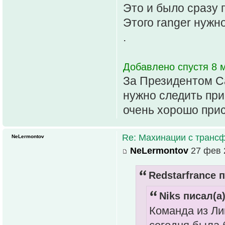
Это и было сразу 
Этого ranger нужн
.
Добавлено спустя 8 м
За Президентом С
нужно следить прис
очень хорошо прис
Re: Махинации с транс
NeLermontov
NeLermontov
27 фев 2
Redstarfrance п
Niks писал(а)
Команда из Лив