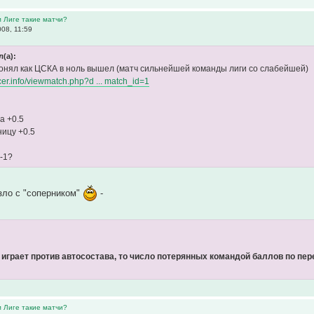
м Лиге такие матчи?
08, 11:59
л(а):
понял как ЦСКА в ноль вышел (матч сильнейшей команды лиги со слабейшей)
occer.info/viewmatch.php?d ... match_id=1
а +0.5
ницу +0.5
 -1?
зло с "соперником"
-
 играет против автосостава, то число потерянных командой баллов по пе
м Лиге такие матчи?