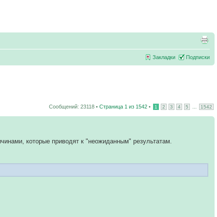
Закладки
Подписки
Сообщений: 23118 •
Страница
1
из
1542
•
...
1
2
3
4
5
1542
ичинами, которые приводят к "неожиданным" результатам.