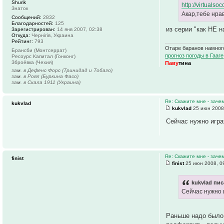
Shurik
http://virtuals
Знаток
Акар,тебе нрав
Сообщений:
2832
Благодарностей:
125
из серии "как НЕ н
Зарегистрирован:
14 янв 2007, 02:38
Откуда:
Чернігів, Украина
Рейтинг:
793
Отаре баранов намного
Брансби (Монтсеррат)
прогноз погоды в Гааге
Ресоурс Капитал (Гонконг)
Зброёвка (Чехия)
Паву
тина
зам. в Дефенс Форс (Тринидад и Тобаго)
зам. в Роял (Буркина Фасо)
зам. в Скала 1911 (Украина)
Re: Скажите мне - заче
kukvlad
kukvlad
25 июн 2008
Сейчас нужно игр
Re: Скажите мне - заче
finist
finist
25 июн 2008, 0
kukvlad пис
Сейчас нужно 
Раньше надо было 