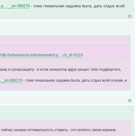
h.p ... _id=388270
- тоже гениальная задумка была, дать отдых всей
ч
http://virtualsoccer.info/viewmatch.p ... ch_id=5219
.
рму и суперзащиту - и если генератор вдруг решит тебе подфартить,
 ... _id=388270
- тоже гениальная задумка была, дать отдых всей основе, и
сейчас низкую оптимальность ставить - это гробить своих игроков.