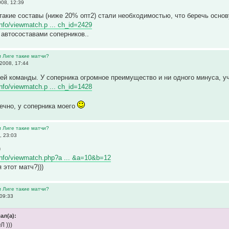
08, 12:39
такие составы (ниже 20% опт2) стали необходимостью, что беречь осно
.info/viewmatch.p ... ch_id=2429
с автосоставами соперников..
м Лиге такие матчи?
2008, 17:44
ей команды. У соперника огромное преимущество и ни одного минуса, 
.info/viewmatch.p ... ch_id=1428
нечно, у соперника моего
м Лиге такие матчи?
, 23:03
)
r.info/viewmatch.php?a ... &a=10&b=12
 этот матч?)))
м Лиге такие матчи?
09:33
ал(а):
 )))