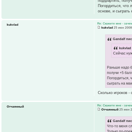
подфартить, получ
Погордиться, что 
основе, и сыграть
Re: Скажите мне - заче
kukvlad
kukvlad
25 июн 2008
Gandalf пис
kukvlad
Сейчас нуж
Раньше надо б
получи +5 бал
Погордиться, 
сыграть на ма
Сколько игроков -
Re: Скажите мне - заче
Отчаянный
Отчаянный
25 июн 2
Gandalf пис
Что-то меня сл
Только по-преж