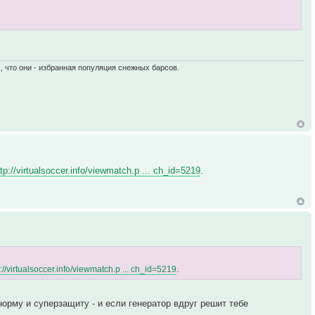
, что они - избранная популяция снежных барсов.
ttp://virtualsoccer.info/viewmatch.p ... ch_id=5219
.
p://virtualsoccer.info/viewmatch.p ... ch_id=5219
.
орму и суперзащиту - и если генератор вдруг решит тебе