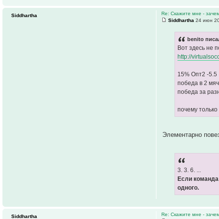
Re: Скажите мне - заче
Siddhartha
Siddhartha
24 июн 20
benito писа
Вот здесь не 
http://virtuals
15% Опт2 -5.5
победа в 2 мяч
победа за раз
почему только
Элементарно пове
3. 3. 6. ...
Если команда
одного.
Re: Скажите мне - заче
Siddhartha