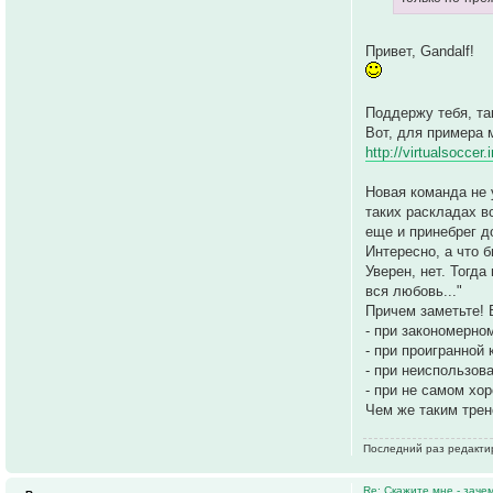
Привет, Gandalf!
Поддержу тебя, та
Вот, для примера 
http://virtualsoccer
Новая команда не 
таких раскладах в
еще и принебрег д
Интересно, а что 
Уверен, нет. Тогд
вся любовь..."
Причем заметьте! 
- при закономерно
- при проигранной 
- при неиспользов
- при не самом хо
Чем же таким трен
Последний раз редакт
Re: Скажите мне - заче