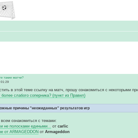
ге такие матчи?
 01:29
тить в этой теме ссылку на матч, прошу ознакомиться с некоторыми пр
у более слабого соперника? (пункт из Правил)
ожные причины "неожиданных" результатов игр
 всем ознакомиться с темами:
и не полосками едиными...
от
carlic
гре от ARMAGEDDON
от
Armageddon