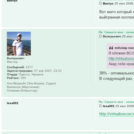
Вантус
Вантус
25 июн 2008,
Вот матч который 
выйгранная коллиз
Re: Скажите мне - заче
Валерьевич
25 июн 
miholap пис
Я обожаю ВСОЛ
Валерьевич
http://virtuals
Мастер
Акар,тебе нрав
Сообщений:
1577
Зарегистрирован:
27 апр 2007, 23:10
38% - оптимальнос
Откуда:
Одесса, Украина
В следующий раз,
Рейтинг:
355
Аль-Меррейх (Эль-Фашер, Судан)
Ваклинуа (Мартиника)
Олимпик (Гибралтар)
Re: Скажите мне - заче
lexa001
lexa001
25 июн 2008
http://virtualsoccer