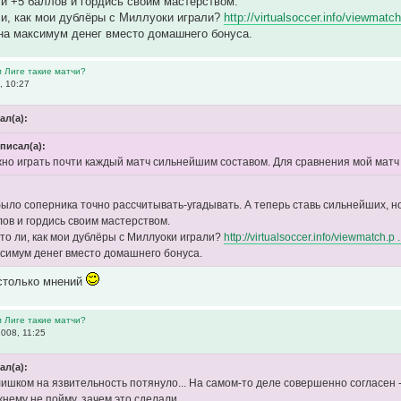
и +5 баллов и гордись своим мастерством.
ли, как мои дублёры с Миллуоки играли?
http://virtualsoccer.info/viewmatc
 на максимум денег вместо домашнего бонуса.
м Лиге такие матчи?
, 10:27
ал(а):
 писал(а):
но играть почти каждый матч сильнейшим составом. Для сравнения мой мат
ыло соперника точно рассчитывать-угадывать. А теперь ставь сильнейших, но
лов и гордись своим мастерством.
что ли, как мои дублёры с Миллуоки играли?
http://virtualsoccer.info/viewmatch.p
ксимум денег вместо домашнего бонуса.
 столько мнений
м Лиге такие матчи?
008, 11:25
ал(а):
ишком на язвительность потянуло... На самом-то деле совершенно согласен - 
нему не пойму, зачем это сделали...