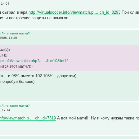
 14:04
я сыграл вчера
http://virtualsoccer.info/viewmatch.p ... ch_id=8293
.При сли
ия и построение защиты не помогло.
м Лиге такие матчи?
2008, 14:20
ал(а):
 )))
occer.info/viewmatch.php?a ... &a=10&b=12
ится этот матч?)))
ть...и 98% вместо 102-103% - допустим)
 попробуй больше)
м Лиге такие матчи?
, 17:14
.info/viewmatch.p ... ch_id=7319
А вот мой матч!!! Ну и кому нужны такие по