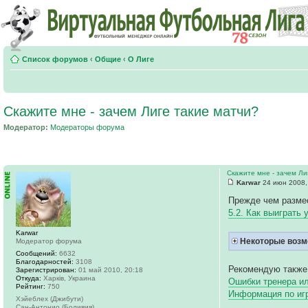
Список форумов
‹
Общие
‹
О Лиге
Скажите мне - зачем Лиге такие матчи?
Модератор:
Модераторы форума
Скажите мне - зачем Ли
Karwar
24 июн 2008,
Прежде чем размес
5.2. Как выиграть 
Karwar
Некоторые возм
Модератор форума
Сообщений:
6632
Благодарностей:
3108
Рекомендую также
Зарегистрирован:
01 май 2010, 20:18
Откуда:
Харків, Украина
Ошибки тренера ил
Рейтинг:
750
Информация по и
Хэйеблех (Джибути)
Сан-Антонио (Боливия)