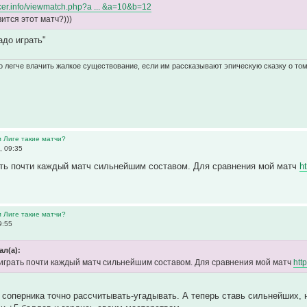
occer.info/viewmatch.php?a ... &a=10&b=12
ится этот матч?)))
адо играть"
 легче влачить жалкое существование, если им рассказывают эпическую сказку о том
м Лиге такие матчи?
, 09:35
ать почти каждый матч сильнейшим составом. Для сравнения мой матч
h
м Лиге такие матчи?
9:55
ал(а):
играть почти каждый матч сильнейшим составом. Для сравнения мой матч
htt
соперника точно рассчитывать-угадывать. А теперь ставь сильнейших, н