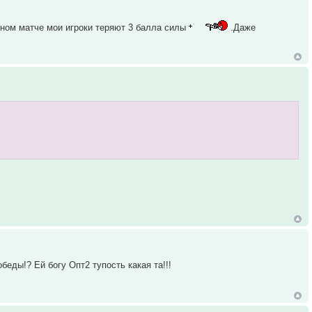
вном матче мои игроки теряют 3 балла силы
.Даже
беды!? Ей богу Опт2 тупость какая та!!!