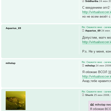
Siddhartha
24 июн 20
C введением опт2 
http://virtualsoccer
но не всем везёт 
Re: Скажите мне - заче
Aquarius_69
Aquarius_69
24 июн 
Допустим, матч мо
http://virtualsoccer
P.s. Не у меня, ко
Re: Скажите мне - заче
miholap
miholap
24 июн 2008
Я обожаю ВСОЛ ))
http://virtualsocce
Акар,тебе нравится
Re: Скажите мне - заче
Shurik
25 июн 2008, 
miholap пис
Я обожаю ВСОЛ