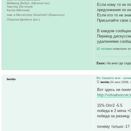
Майванд (Кабул, Афганистан)
Если кому то не 
Твистер (Эстония)
предложения по и
Калор (Мексика)
Если кто то не зна
зам. в Манчестер Юнайтед (Эсватини)
Сборная Джибути (юн.)
Присылайте свои с
В каждом сообще
Перевод дискуссии
удалениями сообщ
22 человек
отметили эт
Ёжик:
На мне где сяде
Re: Скажите мне - заче
benito
benito
24 июн 2008, 
Вот здесь не поня
http://virtualsocce
15% Опт2 -5.5
победа в 2 мяча +
победа за разницу
почему только -1?