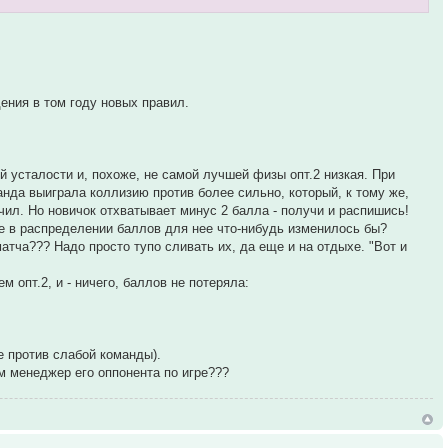
дения в том году новых правил.
й усталости и, похоже, не самой лучшей физы опт.2 низкая. При
анда выиграла коллизию против более сильно, который, к тому же,
ячил. Но новичок отхватывает минус 2 балла - получи и распишись!
ве в распределении баллов для нее что-нибудь изменилось бы?
атча??? Надо просто тупо сливать их, да еще и на отдыхе. "Вот и
опт.2, и - ничего, баллов не потеряла:
е против слабой команды).
м менеджер его оппонента по игре???