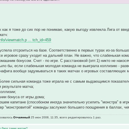
к как я тоже до сих пор не понимаю, какую выгоду извлекла Лига от вве
матч:
.info/viewmatch.p ... tch_id=459
успела отсроиться на базе. Соответственно в первых турах из-за большо
се игровое сразу уходит на дальний план. Не важно, что слабенькая ком
омашним бонусом. Счет - по игре. С расстановкой (опт.1) никто не накос
было бы, если слабенькая молодая команда не выиграла коллизию - раз
а нафига вообще задумываться в таких матчах о игровых составляющих м
Более сильная команда тоже играла не с самым выдающимся показателем 
м результате матча;
коллизии;
ании бонуса от игры дома;
рошем капитане (способоном иногда значительно усилить "монстра" в игр
ер "монстровитой" команды заслужил большего поощрения в баллах, че
ировалось
Отчаянный
25 июн 2008, 11:35, всего редактировалось 1 раз.
м Лиге такие матчи?