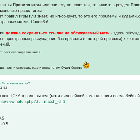
понятны
Правила игры
или они ему не нравятся, то пишите в раздел
Пра
зменению правил игры.
ет правил игры или знает, но игнорирует, то это его проблемы и куда-ли
транные матчи. Спасибо!
нии
должна сохраняться ссылка на обсуждаемый матч
- здесь обсуж
 в пространные рассуждения без привязки (с потерей привязки) к конкр
ений.
от пост как понравившийся.
шь, там и слезешь, еще и попа потом будет болеть
м Лиге такие матчи?
11:52
л как ЦСКА в ноль вышел (матч сильнейшей команды лиги со слабейшей
r.info/viewmatch.php?d ... match_id=1
0.5
 +0.5