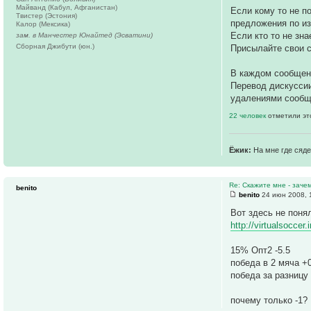
Майванд (Кабул, Афганистан)
Если кому то не 
Твистер (Эстония)
предложения по и
Калор (Мексика)
Если кто то не зна
зам. в Манчестер Юнайтед (Эсватини)
Сборная Джибути (юн.)
Присылайте свои с
В каждом сообще
Перевод дискуссии
удалениями сообщ
22 человек
отметили эт
Ёжик:
На мне где сяде
Re: Скажите мне - заче
benito
benito
24 июн 2008, 
Вот здесь не поня
http://virtualsocce
15% Опт2 -5.5
победа в 2 мяча +
победа за разницу
почему только -1?