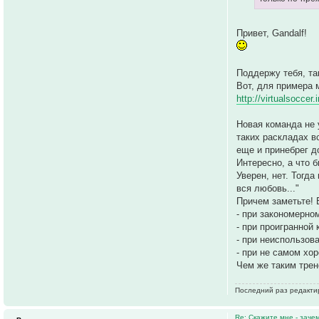
Привет, Gandalf!
Поддержу тебя, та
Вот, для примера 
http://virtualsoccer
Новая команда не 
таких раскладах в
еще и принебрег д
Интересно, а что 
Уверен, нет. Тогд
вся любовь..."
Причем заметьте! 
- при закономерно
- при проигранной 
- при неиспользов
- при не самом хо
Чем же таким трен
Последний раз редакт
Re: Скажите мне - заче