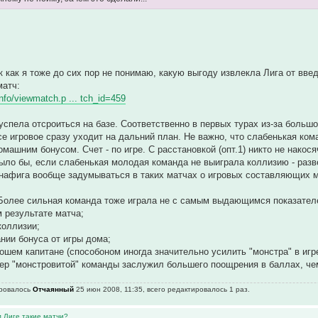
к как я тоже до сих пор не понимаю, какую выгоду извлекла Лига от вве
матч:
.info/viewmatch.p ... tch_id=459
успела отсроиться на базе. Соответственно в первых турах из-за большо
се игровое сразу уходит на дальний план. Не важно, что слабенькая ком
омашним бонусом. Счет - по игре. С расстановкой (опт.1) никто не накос
было бы, если слабенькая молодая команда не выиграла коллизию - раз
а нафига вообще задумываться в таких матчах о игровых составляющих м
Более сильная команда тоже играла не с самым выдающимся показателем 
м результате матча;
коллизии;
ании бонуса от игры дома;
рошем капитане (способоном иногда значительно усилить "монстра" в игр
ер "монстровитой" команды заслужил большего поощрения в баллах, че
ировалось
Отчаянный
25 июн 2008, 11:35, всего редактировалось 1 раз.
м Лиге такие матчи?