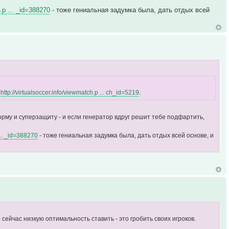
h.p ... _id=388270
- тоже гениальная задумка была, дать отдых всей
ч
http://virtualsoccer.info/viewmatch.p ... ch_id=5219
.
рму и суперзащиту - и если генератор вдруг решит тебе подфартить,
 ... _id=388270
- тоже гениальная задумка была, дать отдых всей основе, и
сейчас низкую оптимальность ставить - это гробить своих игроков.