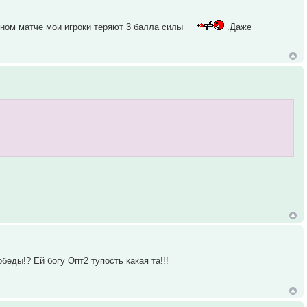
вном матче мои игроки теряют 3 балла силы
.Даже
беды!? Ей богу Опт2 тупость какая та!!!