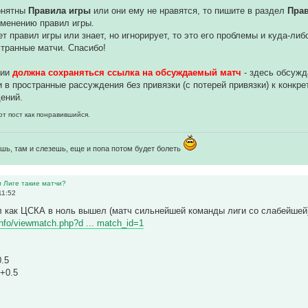
понятны
Правила игры
или они ему не нравятся, то пишите в раздел
Пра
зменению правил игры.
ет правил игры или знает, но игнорирует, то это его проблемы и куда-ли
транные матчи. Спасибо!
нии
должна сохраняться ссылка на обсуждаемый матч
- здесь обсуж
 в пространные рассуждения без привязки (с потерей привязки) к конкр
ений.
от пост как понравившийся.
шь, там и слезешь, еще и попа потом будет болеть
м Лиге такие матчи?
11:52
л как ЦСКА в ноль вышел (матч сильнейшей команды лиги со слабейшей
r.info/viewmatch.php?d ... match_id=1
0.5
 +0.5