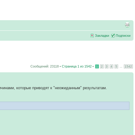
Закладки
Подписки
Сообщений: 23118 •
Страница
1
из
1542
•
...
1
2
3
4
5
1542
ичинами, которые приводят к "неожиданным" результатам.