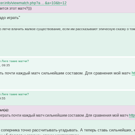
occer.info/viewmatch.php?a ... &a=10&b=12
ится этот матч?)))
адо играть"
 легче влачить жалкое существование, если им рассказывают эпическую сказку о том
м Лиге такие матчи?
, 09:35
ать почти каждый матч сильнейшим составом. Для сравнения мой матч
h
м Лиге такие матчи?
9:55
ал(а):
играть почти каждый матч сильнейшим составом. Для сравнения мой матч
htt
соперника точно рассчитывать-угадывать. А теперь ставь сильнейших, н