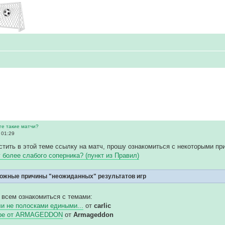
ге такие матчи?
 01:29
тить в этой теме ссылку на матч, прошу ознакомиться с некоторыми пр
у более слабого соперника? (пункт из Правил)
ожные причины "неожиданных" результатов игр
 всем ознакомиться с темами:
и не полосками едиными...
от
carlic
гре от ARMAGEDDON
от
Armageddon