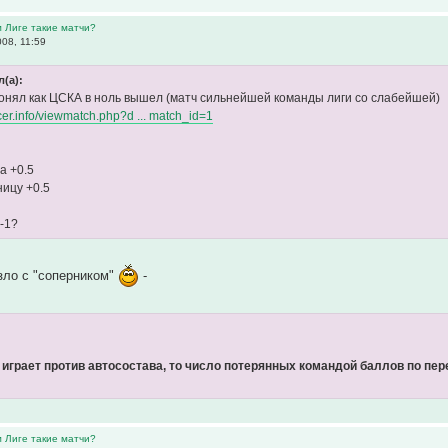
м Лиге такие матчи?
08, 11:59
л(а):
понял как ЦСКА в ноль вышел (матч сильнейшей команды лиги со слабейшей)
occer.info/viewmatch.php?d ... match_id=1
а +0.5
ницу +0.5
 -1?
зло с "соперником"
-
 играет против автосостава, то число потерянных командой баллов по пе
м Лиге такие матчи?