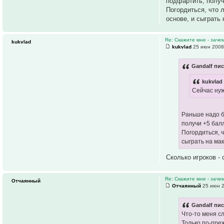
подфартить, получ
Погордиться, что 
основе, и сыграть
Re: Скажите мне - заче
kukvlad
kukvlad
25 июн 2008
Gandalf пис
kukvlad
Сейчас нуж
Раньше надо б
получи +5 бал
Погордиться, 
сыграть на ма
Сколько игроков -
Re: Скажите мне - заче
Отчаянный
Отчаянный
25 июн 2
Gandalf пис
Что-то меня сл
Только по-преж