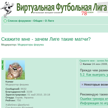
Список форумов
‹
Общие
‹
О Лиге
Скажите мне - зачем Лиге такие матчи?
Модератор:
Модераторы форума
Скажите мне - зачем Ли
Karwar
24 июн 2008,
Прежде чем размес
5.2. Как выиграть 
Karwar
Некоторые возм
Модератор форума
Сообщений:
6632
Благодарностей:
3108
Рекомендую также
Зарегистрирован:
01 май 2010, 20:18
Откуда:
Харків, Украина
Ошибки тренера ил
Рейтинг:
750
Информация по и
Хэйеблех (Джибути)
Сан-Антонио (Боливия)