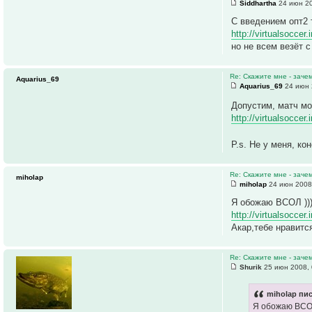
Siddhartha
24 июн 20
C введением опт2 
http://virtualsoccer
но не всем везёт 
Re: Скажите мне - заче
Aquarius_69
Aquarius_69
24 июн 
Допустим, матч мо
http://virtualsoccer
P.s. Не у меня, ко
Re: Скажите мне - заче
miholap
miholap
24 июн 2008
Я обожаю ВСОЛ ))
http://virtualsocce
Акар,тебе нравится
Re: Скажите мне - заче
Shurik
25 июн 2008, 
miholap пис
Я обожаю ВСОЛ