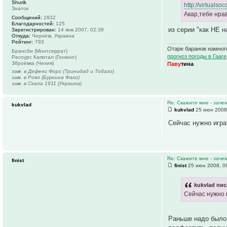
Shurik
http://virtuals
Знаток
Акар,тебе нрав
Сообщений:
2832
Благодарностей:
125
из серии "как НЕ н
Зарегистрирован:
14 янв 2007, 02:38
Откуда:
Чернігів, Украина
Рейтинг:
793
Отаре баранов намного
Брансби (Монтсеррат)
прогноз погоды в Гааге
Ресоурс Капитал (Гонконг)
Зброёвка (Чехия)
Паву
тина
зам. в Дефенс Форс (Тринидад и Тобаго)
зам. в Роял (Буркина Фасо)
зам. в Скала 1911 (Украина)
Re: Скажите мне - заче
kukvlad
kukvlad
25 июн 2008
Сейчас нужно игр
Re: Скажите мне - заче
finist
finist
25 июн 2008, 0
kukvlad пис
Сейчас нужно 
Раньше надо было 