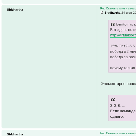
Re: Скажите мне - заче
Siddhartha
Siddhartha
24 июн 20
benito писа
Вот здесь не 
http://virtuals
15% Опт2 -5.5
победа в 2 мяч
победа за раз
почему только
Элементарно пове
3. 3. 6. ...
Если команда
одного.
Re: Скажите мне - заче
Siddhartha