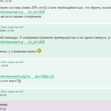
08, 12:39
такие составы (ниже 20% опт2) стали необходимостью, что беречь осно
.info/viewmatch.p ... ch_id=2429
с автосоставами соперников..
м Лиге такие матчи?
2008, 17:44
ей команды. У соперника огромное преимущество и ни одного минуса, 
.info/viewmatch.p ... ch_id=1428
нечно, у соперника моего
м Лиге такие матчи?
, 23:03
)
r.info/viewmatch.php?a ... &a=10&b=12
 этот матч?)))
м Лиге такие матчи?
09:33
ал(а):
 )))