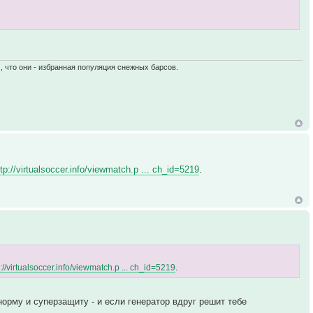
, что они - избранная популяция снежных барсов.
ttp://virtualsoccer.info/viewmatch.p ... ch_id=5219
.
p://virtualsoccer.info/viewmatch.p ... ch_id=5219
.
орму и суперзащиту - и если генератор вдруг решит тебе