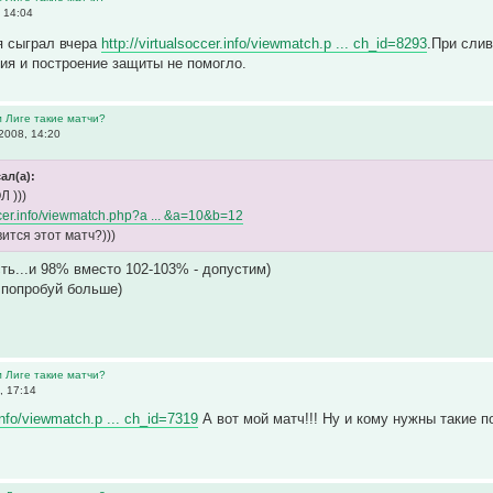
 14:04
я сыграл вчера
http://virtualsoccer.info/viewmatch.p ... ch_id=8293
.При сли
ия и построение защиты не помогло.
м Лиге такие матчи?
2008, 14:20
ал(а):
 )))
occer.info/viewmatch.php?a ... &a=10&b=12
ится этот матч?)))
ть...и 98% вместо 102-103% - допустим)
 попробуй больше)
м Лиге такие матчи?
, 17:14
.info/viewmatch.p ... ch_id=7319
А вот мой матч!!! Ну и кому нужны такие по