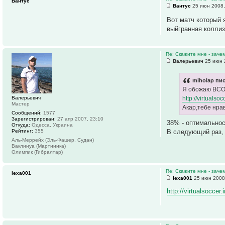
Вантус
Вантус
25 июн 2008,
Вот матч который 
выйгранная коллиз
Re: Скажите мне - заче
Валерьевич
25 июн 
miholap пис
Я обожаю ВСОЛ
Валерьевич
http://virtuals
Мастер
Акар,тебе нрав
Сообщений:
1577
Зарегистрирован:
27 апр 2007, 23:10
38% - оптимальнос
Откуда:
Одесса, Украина
В следующий раз,
Рейтинг:
355
Аль-Меррейх (Эль-Фашер, Судан)
Ваклинуа (Мартиника)
Олимпик (Гибралтар)
Re: Скажите мне - заче
lexa001
lexa001
25 июн 2008
http://virtualsoccer