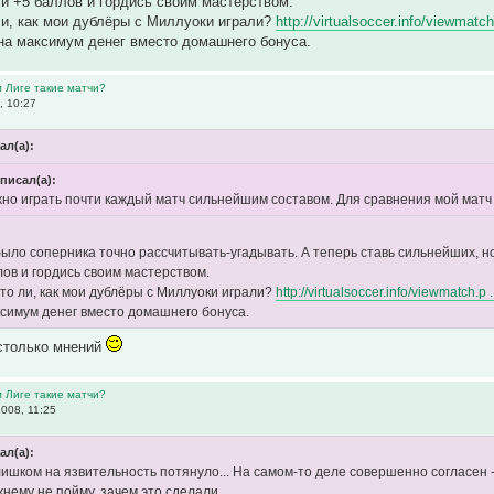
и +5 баллов и гордись своим мастерством.
ли, как мои дублёры с Миллуоки играли?
http://virtualsoccer.info/viewmatc
 на максимум денег вместо домашнего бонуса.
м Лиге такие матчи?
, 10:27
ал(а):
 писал(а):
но играть почти каждый матч сильнейшим составом. Для сравнения мой мат
ыло соперника точно рассчитывать-угадывать. А теперь ставь сильнейших, но
лов и гордись своим мастерством.
что ли, как мои дублёры с Миллуоки играли?
http://virtualsoccer.info/viewmatch.p
ксимум денег вместо домашнего бонуса.
 столько мнений
м Лиге такие матчи?
008, 11:25
ал(а):
ишком на язвительность потянуло... На самом-то деле совершенно согласен - 
нему не пойму, зачем это сделали...