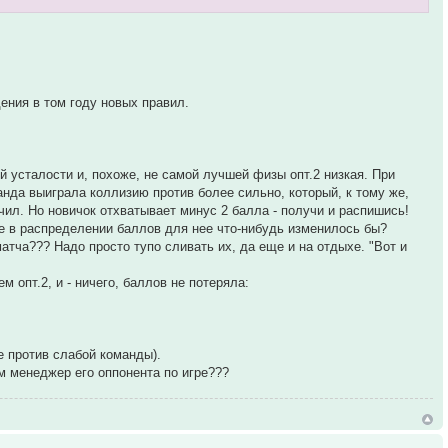
дения в том году новых правил.
й усталости и, похоже, не самой лучшей физы опт.2 низкая. При
анда выиграла коллизию против более сильно, который, к тому же,
ячил. Но новичок отхватывает минус 2 балла - получи и распишись!
ве в распределении баллов для нее что-нибудь изменилось бы?
атча??? Надо просто тупо сливать их, да еще и на отдыхе. "Вот и
опт.2, и - ничего, баллов не потеряла:
е против слабой команды).
м менеджер его оппонента по игре???