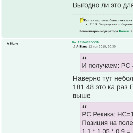
Выгодно ли это дл
Желтая карточка была показана 
2.5.9. Запрещены сообщения
Комментарий модератора
Karwar
:
Н
Re: ARMAGEDDON
A-Slane
A-Slane
12 ноя 2018, 20:30
И получаем: РС 
Наверно тут небо
181.48 это ка раз 
выше
РС Рекика: НС=1
Позиция на поле 
1.1 * 1.05 * 0.9 =