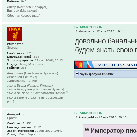
Рейтинг:
646
Днепр (Могилев, Беларусь)
Виктори (Мальдивы)
Сборная Косово (нац.)
Re: ARMAGEDDON
Император
12 ноя 2018, 19:44
довольно банальны
Император
Эксперт
будем знать свою 
Сообщений:
7715
Благодарностей:
634
Зарегистрирован:
21 сен 2008, 20:12
Откуда:
Ховд, Монголия
Рейтинг:
395
Андоринья (Сан Томе и Принсипи)
"суть форума ВСОЛа"
Дебрецен (Венгрия)
Хантерс (Монголия)
зам. в Висла (Краков, Польша)
зам. в Аль-Драйх (Саудовская Аравия)
зам. в Ла Досе Университарио (Уругвай)
зам. в сборной Сан Томе и Принсипи
(юн.)
Re: ARMAGEDDON
Armageddon
Armageddon
12 ноя 2018, 20:10
Профи
Сообщений:
852
Благодарностей:
1572
Император писа
Зарегистрирован:
28 янв 2010, 20:42
Откуда:
Киев, Украина