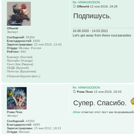
Re: ARMAGEDDON
Offworld
12 ноя 2018, 19:26
Подпишусь.
Offworld
16.08.2020 - 14.03.2021
Эксперт
Let's get away from these soul parasites
Сообщений:
35304
Благодарностей:
4300
Зарегистрирован:
22 ноя 2010, 13:43
Откуда:
Москва, Россия
Рейтинг:
942
Борнмут (Англия)
Пролайн (Уганда)
Сент-Эли (Гвиана)
АБДБ (Бруней)
Пелотас (Бразилия)
Сборная Брунея (мол.)
Re: ARMAGEDDON
Рома Псих
12 ноя 2018, 19:33
Супер. Спасибо.
Рома Псих
JAkar
отметил этот пост как понравивший
Эксперт
Сообщений:
43393
Благодарностей:
4895
Зарегистрирован:
15 янв 2012, 19:21
Откуда:
Монако