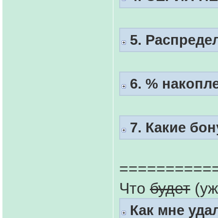
5. Распредел
6. % накопл
7. Какие бо
==========
Что
будет
(уж
Как мне уда