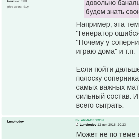
довольно баналь
Рейтинг:
500
(без команды)
будем знать сво
Например, эта тема
"Генератор ошибся
"Почему у соперни
играю дома" и т.п.
Если пойти дальше
полоску соперника
самых важных матч
сильный состав. И
всего сыграть.
Re: ARMAGEDDON
Lunohodov
Lunohodov
12 ноя 2018, 20:23
Может не по теме в