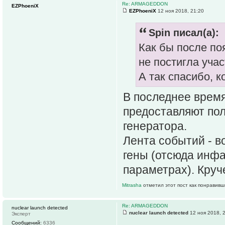
Re: ARMAGEDDON
EZPhoeniX
EZPhoeniX
12 ноя 2018, 21:20
Spin писал(а):
Как бы после по
не постигла уча
А так спасибо, к
В последнее врем
предоставляют по
генератора.
Лента событий - 
гены (отсюда инфа
параметрах). Круч
Mitrasha
отметил этот пост как понравивш
Re: ARMAGEDDON
nuclear launch detected
nuclear launch detected
12 ноя 2018, 
Эксперт
Сообщений:
6336