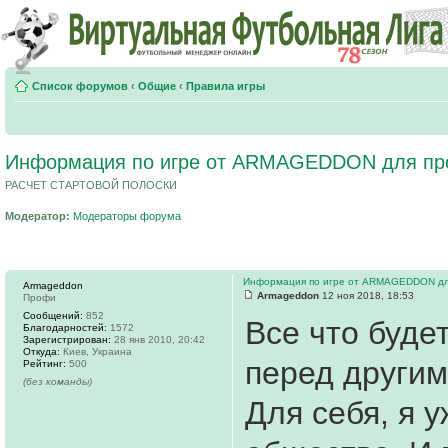
Список форумов
‹
Общие
‹
Правила игры
Информация по игре от ARMAGEDDON для пр
РАСЧЕТ СТАРТОВОЙ ПОЛОСКИ
Модератор:
Модераторы форума
Информация по игре от ARMAGEDDON дл
Armageddon
Armageddon
12 ноя 2018, 18:53
Профи
Сообщений:
852
Все что буде
Благодарностей:
1572
Зарегистрирован:
28 янв 2010, 20:42
Откуда:
Киев, Украина
перед другим
Рейтинг:
500
(без команды)
Для себя, я 