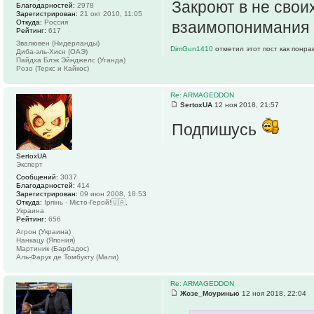
Закроют в не свои
Благодарностей:
2978
Зарегистрирован:
21 окт 2010, 11:05
Откуда:
Россия
взаимопонимания в
Рейтинг:
617
Звалювен (Нидерланды)
DimGun1410
отметил этот пост как понра
Диба-эль-Хисн (ОАЭ)
Пайдха Блэк Эйнджелс (Уганда)
Розо (Теркс и Кайкос)
Re: ARMAGEDDON
SertoxUA
12 ноя 2018, 21:57
Подпишусь
SertoxUA
Эксперт
Сообщений:
3037
Благодарностей:
414
Зарегистрирован:
09 июн 2008, 18:53
Откуда:
Ірпінь - Місто-Герой!🇺🇦,
Украина
Рейтинг:
656
Агрон (Украина)
Нанкацу (Япония)
Мартиник (Барбадос)
Аль-Фарук де Томбукту (Мали)
Re: ARMAGEDDON
Жозе_Моуринью
12 ноя 2018, 22:04