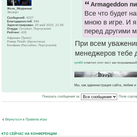
Armageddon пи
Жозе_Моуринью
Все что будет н
Эксперт
Сообщений:
4227
мною в игре. И 
Благодарностей:
394
Зарегистрирован:
20 май 2010, 21:56
Откуда:
Сетубал, Португалия
перед другими 
Рейтинг:
433
Африкан (Тунис)
При всем уважени
Ривер Плейт (Аргентина)
Бенфика (Лиссабон, Португалия)
менеджеров тебе д
tym88
отметил этот пост как понравивший
Мы, как администрация сайта, любим и 
Показать сообщения за:
Поле сорти
Вернуться в Правила игры
КТО СЕЙЧАС НА КОНФЕРЕНЦИИ