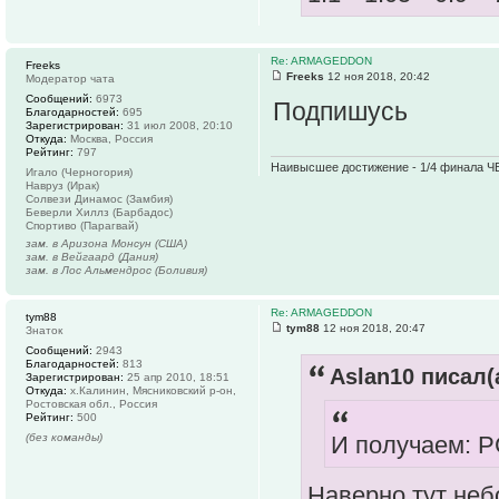
Re: ARMAGEDDON
Freeks
Freeks
12 ноя 2018, 20:42
Модератор чата
Сообщений:
6973
Подпишусь
Благодарностей:
695
Зарегистрирован:
31 июл 2008, 20:10
Откуда:
Москва, Россия
Рейтинг:
797
Наивысшее достижение - 1/4 финала ЧЕ
Игало (Черногория)
Навруз (Ирак)
Солвези Динамос (Замбия)
Беверли Хиллз (Барбадос)
Спортиво (Парагвай)
зам. в Аризона Монсун (США)
зам. в Вейгаард (Дания)
зам. в Лос Альмендрос (Боливия)
Re: ARMAGEDDON
tym88
tym88
12 ноя 2018, 20:47
Знаток
Сообщений:
2943
Благодарностей:
813
Aslan10 писал(
Зарегистрирован:
25 апр 2010, 18:51
Откуда:
х.Калинин, Мясниковский р-он,
Ростовская обл., Россия
Рейтинг:
500
(без команды)
И получаем: Р
Наверно тут не