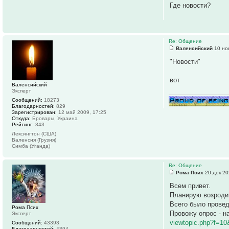
Где новости?
Re: Общение
Валенсийский
10 но
"Новости"
вот
Валенсийский
Эксперт
Сообщений:
18273
Благодарностей:
829
Зарегистрирован:
12 май 2009, 17:25
Откуда:
Бровары, Украина
Рейтинг:
343
Лексингтон (США)
Валенсия (Грузия)
Симба (Уганда)
Re: Общение
Рома Псих
20 дек 20
Всем привет.
Планирую возроди
Всего было провед
Рома Псих
Провожу опрос - н
Эксперт
viewtopic.php?f=1
Сообщений:
43393
Благодарностей:
4894