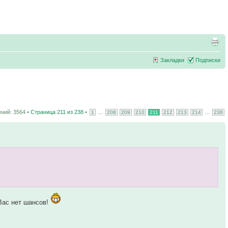
Закладки
Подписки
ний: 3564 •
Страница
211
из
238
•
...
...
1
208
209
210
211
212
213
214
238
Вас нет шансов!