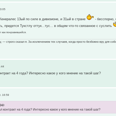
23:05
Женералес 13ый по силе в дивизионе, и 31ый в стране
- бесспорно,
ть, придется Тукстлу оттук...тус... в общем что-то связанное с суслить
т как понравившийся.
у, — строго сказал я. За исключением тех случаев, когда просто безбожно вру для собс
6:44
нтракт на 4 года? Интересно какое у кого мнение на такой шаг?
, 16:59
(а):
л контракт на 4 года? Интересно какое у кого мнение на такой шаг?