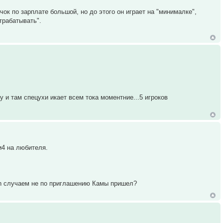
чок по зарплате большой, но до этого он играет на "минималке",
отрабатывать".
у и там спецухи икает всем тока моментние...5 игроков
и4 на любителя.
an случаем не по приглашению Камы пришел?