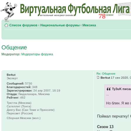
Список форумов
‹
Национальные форумы
‹
Мексика
Общение
Модератор:
Модераторы форума
Re: Общение
Berkut
Berkut
17 сен 2020, 
Эксперт
Сообщений:
5730
Благодарностей:
348
Ty3uK писал
Зарегистрирован:
24 апр 2007, 16:19
...
Откуда:
Гвадалахара, Мексика
Рейтинг:
462
Тукстла (Мексика)
Но блин. Я же
Сателлит (Тонга)
Диегу Вас (Сан Томе и Принсипи)
Пересвет (Россия)
Поймал перчатку!
Сборная Мексики (мол.)
Сезон 13