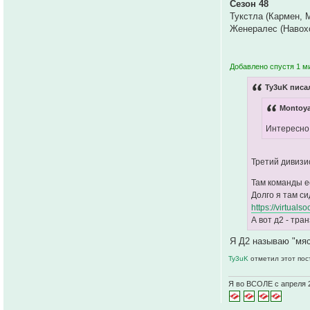
Сезон 48
Тукстла (Кармен, 
Женералес (Навохо
Добавлено спустя 1 м
Ty3uK писал
Montoya
Интересно
Третий дивизио
Там команды ес
Долго я там си
https://virtual
А вот д2 - тран
Я Д2 называю "мяс
Ty3uK
отметил этот пос
Я во ВСОЛЕ с апреля 