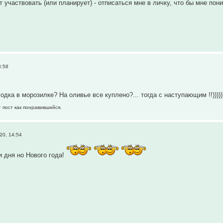
т участвовать (или планирует) - отписаться мне в личку, что бы мне пон
3:58
дка в морозилке? На оливье все куплено?... тогда с наступающим !!)))))
 пост как понравившийся.
20, 14:54
и дня но Нового года!