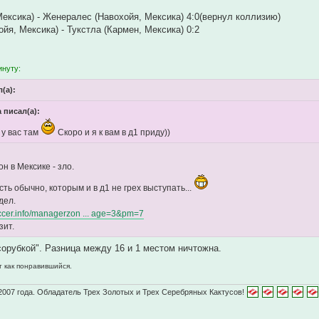
Мексика) - Женералес (Навохойя, Мексика) 4:0(вернул коллизию)
йя, Мексика) - Тукстла (Кармен, Мексика) 0:2
инуту:
(а):
 писал(а):
 у вас там
Скоро и я к вам в д1 приду))
н в Мексике - зло.
ть обычно, которым и в д1 не грех выступать...
дел.
soccer.info/managerzon ... age=3&pm=7
зит.
орубкой". Разница между 16 и 1 местом ничтожна.
т как понравившийся.
2007 года. Обладатель Трех Золотых и Трех Серебряных Кактусов!