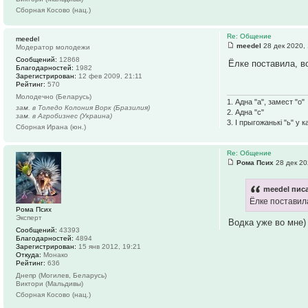
Сборная Косово (нац.)
Re: Общение
meedel
meedel
28 дек 2020,
Модератор молодежи
Сообщений:
12868
Ёлке поставила, в
Благодарностей:
1982
Зарегистрирован:
12 фев 2009, 21:11
Рейтинг:
570
Молодечно (Беларусь)
1. Адна "а", замест "о"
зам. в Толедо Колония Ворк (Бразилия)
2. Адна "с"
зам. в Агробизнес (Украина)
3. І прыгожанькі "ь" у 
Сборная Ирана (юн.)
Re: Общение
Рома Псих
28 дек 20
meedel писа
Ёлке поставила
Рома Псих
Эксперт
Водка уже во мне)
Сообщений:
43393
Благодарностей:
4894
Зарегистрирован:
15 янв 2012, 19:21
Откуда:
Монако
Рейтинг:
636
Днепр (Могилев, Беларусь)
Виктори (Мальдивы)
Сборная Косово (нац.)