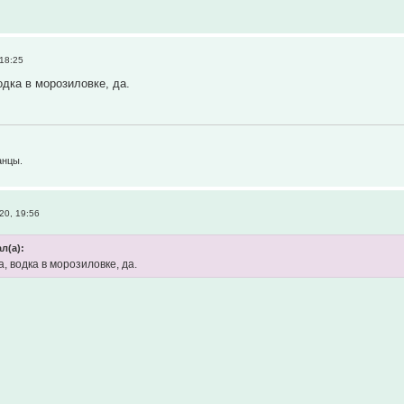
 18:25
одка в морозиловке, да.
канцы.
20, 19:56
л(а):
, водка в морозиловке, да.