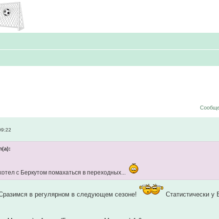
Сообще
09:22
(а):
 хотел с Беркутом помахаться в переходных...
 Сразимся в регулярном в следующем сезоне!
Статистически у 