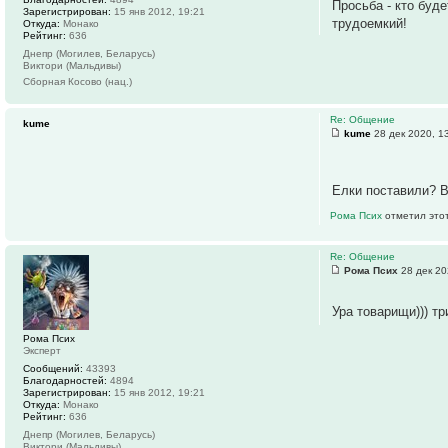
Просьба - кто буде
Зарегистрирован:
15 янв 2012, 19:21
трудоемкий!
Откуда:
Монако
Рейтинг:
636
Днепр (Могилев, Беларусь)
Виктори (Мальдивы)
Сборная Косово (нац.)
Re: Общение
kume
kume
28 дек 2020, 1
Елки поставили? Во
Рома Псих
отметил этот
Re: Общение
Рома Псих
28 дек 20
Ура товарищи))) тр
Рома Псих
Эксперт
Сообщений:
43393
Благодарностей:
4894
Зарегистрирован:
15 янв 2012, 19:21
Откуда:
Монако
Рейтинг:
636
Днепр (Могилев, Беларусь)
Виктори (Мальдивы)