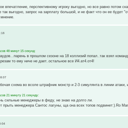
ое впечатление, перспективному игроку выгодно, но все равно потом ска
 так выгодно, запрос на зарплату большой, и не факт что он ее будет "
 мнение.
8:16
сов 48 минут 15 секунд:
аудов...парень в прошлом сезоне на 18 коллизий попал..так взял команд
 резам то ему ниче не дает..остальное все И4.ат4.от4!
08:07
бочая схема во всоле штрафник монстр и 2-3 симулянта в линии атаки, 
сов 21 минуту 21 секунду:
нь сильные менеджеры в феду, не знаю на долго ли.
т прыть менеджера Сантос лагуны, ща она всех топов подвинет:).Ro M
6:04