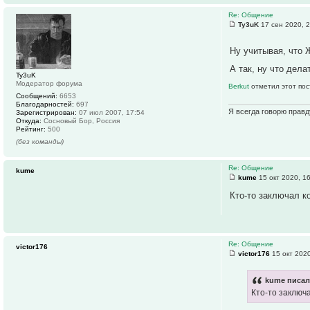
Re: Общение
Ty3uK
17 сен 2020, 
Ну учитывая, что 
А так, ну что дела
Ty3uK
Модератор форума
Berkut
отметил этот пос
Сообщений:
6653
Благодарностей:
697
Я всегда говорю правд
Зарегистрирован:
07 июл 2007, 17:54
Откуда:
Сосновый Бор, Россия
Рейтинг:
500
(без команды)
Re: Общение
kume
kume
15 окт 2020, 1
Кто-то заключал ко
Re: Общение
victor176
victor176
15 окт 2020
kume писал
Кто-то заключа