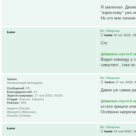
Я заключал. Двояк
"взрослому" уже не
Но это мое личное
Re: Общение
kume
kume
16 окт 2020, 1
Спс
Добавлено спустя 8 ча
Видел команду у с
симулянт...тока по
Re: Общение
Vadem
Vadem
17 окт 2020, 
Начинающий менеджер
Сообщений:
85
Давно уж самая ра
Благодарностей:
13
Зарегистрирован:
17 ноя 2003, 00:00
Откуда:
Херсон, Украина
Добавлено спустя 8 ча
Рейтинг:
655
кстати пришли оче
Ардена (Литва)
Особенно напрягае
Ирапуато (Мексика)
Аннаба (Алжир)
Re: Общение
kume
kume
10 ноя 2020, 1