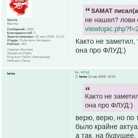
SAMAT писал(а
не нашел? лови 
Stechiz
Мастер
viewtopic.php?f
Сообщений:
1884
Благодарностей:
3
Зарегистрирован:
26 июл 2009, 22:12
Както не заметил, 
Откуда:
Солигорск, Беларусь
Рейтинг:
487
она про ФЛУД:)
Тэмуорт (Англия)
Тормента (США)
Голд Кост Найтс (Австралия)
Нейшенс (Гана)
Re: ФЛУД
heinz
heinz
23 авг 2009, 10:01
Както не заметил
она про ФЛУД:)
верю, верю, но по
было крайне акту
а так, на будущее