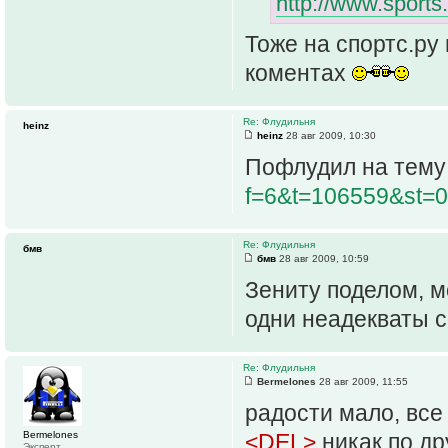
http://www.sports
Тоже на спортс.ру
коментах
Re: Флудильня
heinz
heinz
28 авг 2009, 10:30
Пофлудил на тем
f=6&t=106559&st=
Re: Флудильня
бмв
бмв
28 авг 2009, 10:59
Зениту поделом, м
одни неадекваты с
Re: Флудильня
Bermelones
28 авг 2009, 11:55
радости мало, все
Bermelones
<DEL>
никак по др
Эксперт