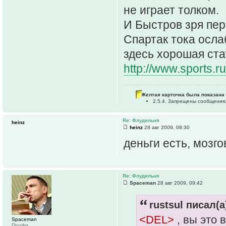
не играет толком.
И Быстров зря пер
Спартак тока осла
здесь хорошая ста
http://www.sports.r
Желтая карточка была показана 
2.5.4. Запрещены сообщения,
Re: Флудильня
heinz
heinz
28 авг 2009, 08:30
деньги есть, мозгов
Re: Флудильня
Spaceman
28 авг 2009, 09:42
rustsul писал(а
<DEL>
, вы это
Spaceman
Профи