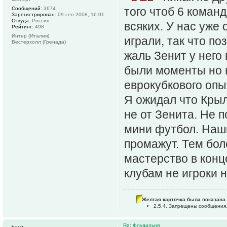
того чтоб 6 коман
Сообщений:
3674
Зарегистрирован:
09 сен 2008, 16:01
Откуда:
Россия
всяких. У нас уже
Рейтинг:
498
Интер (Италия)
играли, так что п
Вестерхолл (Гренада)
жаль Зенит у него
были моменты но 
еврокубкового опы
Я ожидал что Кры
не от Зенита. Не 
мини футбол. Наши
промажут. Тем бо
мастерство в конц
клубам не игроки 
Желтая карточка была показана 
2.5.4. Запрещены сообщения,
Re: Флудильня