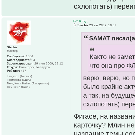
схлопотать) переим
Re: ФЛУД
Stechiz
23 авг 2009, 10:37
SAMAT писал(а
Stechiz
Мастер
Както не замет
Сообщений:
1884
Благодарностей:
3
Зарегистрирован:
26 июл 2009, 22:12
что она про ФЛ
Откуда:
Солигорск, Беларусь
Рейтинг:
487
верю, верю, но 
Тэмуорт (Англия)
Тормента (США)
Голд Кост Найтс (Австралия)
было крайне ак
Нейшенс (Гана)
а так, на будущ
схлопотать) пере
Фигасе, на назван
карточку? Млин не
название темы сос