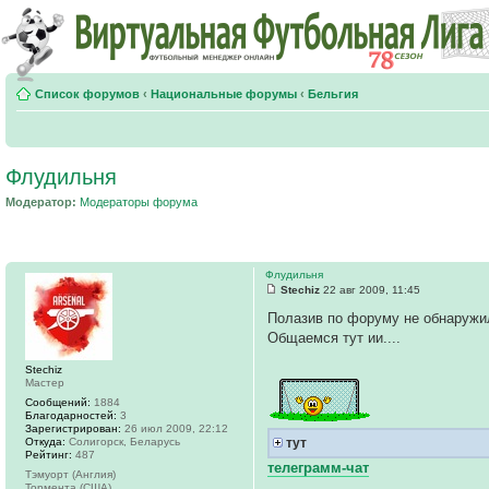
Список форумов
‹
Национальные форумы
‹
Бельгия
Флудильня
Модератор:
Модераторы форума
Флудильня
Stechiz
22 авг 2009, 11:45
Полазив по форуму не обнаружил
Общаeмся тут ии....
Stechiz
Мастер
Сообщений:
1884
Благодарностей:
3
Зарегистрирован:
26 июл 2009, 22:12
Откуда:
Солигорск, Беларусь
тут
Рейтинг:
487
телеграмм-чат
Тэмуорт (Англия)
Тормента (США)