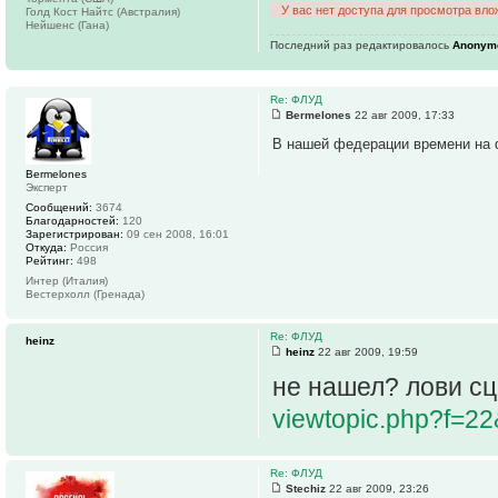
У вас нет доступа для просмотра вло
Голд Кост Найтс (Австралия)
Нейшенс (Гана)
Последний раз редактировалось
Anonym
Re: ФЛУД
Bermelones
22 авг 2009, 17:33
В нашей федерации времени на 
Bermelones
Эксперт
Сообщений:
3674
Благодарностей:
120
Зарегистрирован:
09 сен 2008, 16:01
Откуда:
Россия
Рейтинг:
498
Интер (Италия)
Вестерхолл (Гренада)
Re: ФЛУД
heinz
heinz
22 авг 2009, 19:59
не нашел? лови сц
viewtopic.php?f=2
Re: ФЛУД
Stechiz
22 авг 2009, 23:26