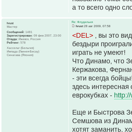
а то всего одно сл
Re: Флудильня
hrust
hrust
28 авг 2009, 07:58
Мастер
Сообщений:
1481
<DEL>
, вы это в
Зарегистрирован:
09 фев 2007, 23:00
Откуда:
Ижевск, Россия
бездыри проиграл
Рейтинг:
578
Хассельт (Бельгия)
играть не умеют!
Импада (Гвинея-Бисау)
Синагава (Япония)
Что Динамо, что З
Кержакова, Ферна
- эти всегда бойцы
здесь интересная 
еврокубках -
http:
Еще и Быстрова З
Семшова из Динамо
хотят заманить, х