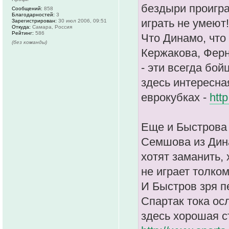
бездыри проигра
Сообщений:
858
Благодарностей:
3
играть не умеют!
Зарегистрирован:
30 июл 2006, 09:51
Откуда:
Самара, Россия
Рейтинг:
586
Что Динамо, что
(без команды)
Кержакова, Ферн
- эти всегда бой
здесь интересна
еврокубках -
htt
Еще и Быстрова
Семшова из Дина
хотят заманить, 
не играет толком
И Быстров зря п
Спартак тока ос
здесь хорошая с