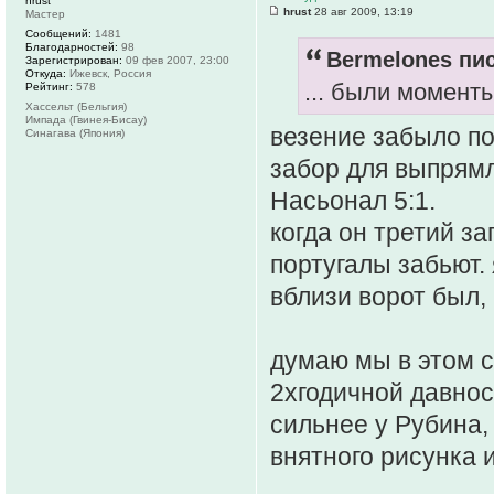
hrust
hrust
28 авг 2009, 13:19
Мастер
Сообщений:
1481
Благодарностей:
98
Bermelones пис
Зарегистрирован:
09 фев 2007, 23:00
Откуда:
Ижевск, Россия
... были моменты
Рейтинг:
578
Хассельт (Бельгия)
Импада (Гвинея-Бисау)
везение забыло по
Синагава (Япония)
забор для выпрям
Насьонал 5:1.
когда он третий з
португалы забьют.
вблизи ворот был, 
думаю мы в этом 
2хгодичной давнос
сильнее у Рубина,
внятного рисунка и