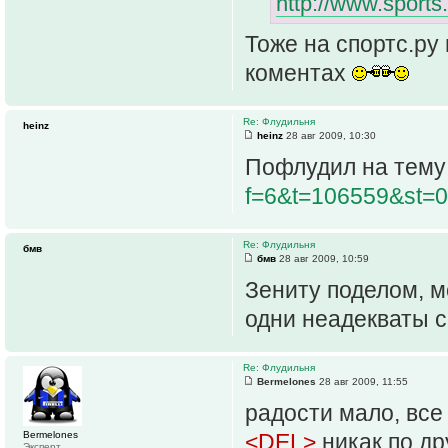
http://www.sports
Тоже на спортс.ру
коментах
Re: Флудильня
heinz
heinz
28 авг 2009, 10:30
Пофлудил на тем
f=6&t=106559&st=
Re: Флудильня
бмв
бмв
28 авг 2009, 10:59
Зениту поделом, м
одни неадекваты с
Re: Флудильня
Bermelones
28 авг 2009, 11:55
радости мало, все
Bermelones
<DEL>
никак по др
Эксперт