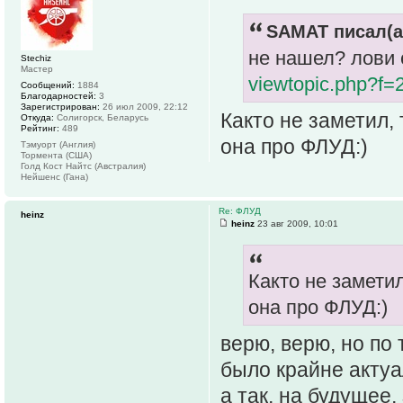
SAMAT писал(а
не нашел? лови 
Stechiz
Мастер
viewtopic.php?f
Сообщений:
1884
Благодарностей:
3
Зарегистрирован:
26 июл 2009, 22:12
Както не заметил, 
Откуда:
Солигорск, Беларусь
Рейтинг:
489
она про ФЛУД:)
Тэмуорт (Англия)
Тормента (США)
Голд Кост Найтс (Австралия)
Нейшенс (Гана)
Re: ФЛУД
heinz
heinz
23 авг 2009, 10:01
Както не заметил
она про ФЛУД:)
верю, верю, но по
было крайне акту
а так, на будущее