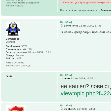
У вас нет доступа для просмотра вло
Голд Кост Найтс (Австралия)
Нейшенс (Гана)
Последний раз редактировалось
Anonym
Re: ФЛУД
Bermelones
22 авг 2009, 17:33
В нашей федерации времени на 
Bermelones
Эксперт
Сообщений:
3674
Благодарностей:
120
Зарегистрирован:
09 сен 2008, 16:01
Откуда:
Россия
Рейтинг:
486
Интер (Италия)
Вестерхолл (Гренада)
Re: ФЛУД
heinz
heinz
22 авг 2009, 19:59
не нашел? лови сц
viewtopic.php?f=2
Re: ФЛУД
Stechiz
22 авг 2009, 23:26