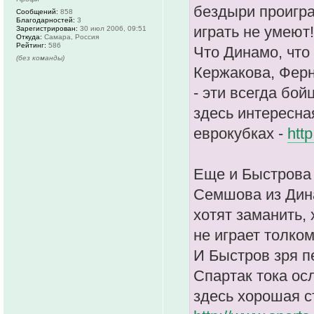
бездыри проигра
Сообщений:
858
Благодарностей:
3
играть не умеют!
Зарегистрирован:
30 июл 2006, 09:51
Откуда:
Самара, Россия
Рейтинг:
586
Что Динамо, что
(без команды)
Кержакова, Ферн
- эти всегда бой
здесь интересна
еврокубках -
htt
Еще и Быстрова
Семшова из Дина
хотят заманить, 
не играет толком
И Быстров зря п
Спартак тока ос
здесь хорошая с