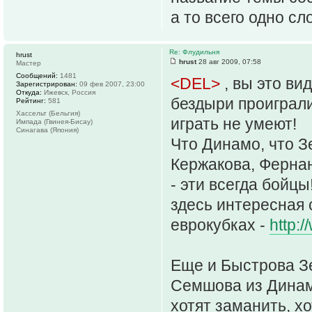
а то всего одно сл
Re: Флудильня
hrust
hrust
28 авг 2009, 07:58
Мастер
Сообщений:
1481
<DEL>
, вы это в
Зарегистрирован:
09 фев 2007, 23:00
Откуда:
Ижевск, Россия
бездыри проиграл
Рейтинг:
581
Хассельт (Бельгия)
играть не умеют!
Импада (Гвинея-Бисау)
Синагава (Япония)
Что Динамо, что З
Кержакова, Ферна
- эти всегда бойцы
здесь интересная 
еврокубках -
http:
Еще и Быстрова З
Семшова из Динамо
хотят заманить, х