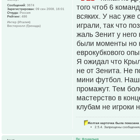
того чтоб 6 коман
Сообщений:
3674
Зарегистрирован:
09 сен 2008, 16:01
Откуда:
Россия
всяких. У нас уже
Рейтинг:
486
Интер (Италия)
играли, так что п
Вестерхолл (Гренада)
жаль Зенит у него
были моменты но 
еврокубкового опы
Я ожидал что Кры
не от Зенита. Не 
мини футбол. Наши
промажут. Тем бо
мастерство в конц
клубам не игроки 
Желтая карточка была показана 
2.5.4. Запрещены сообщения,
Re: Флудильня