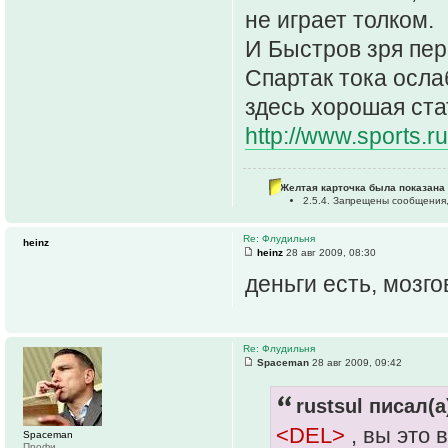
не играет толком.
И Быстров зря пер
Спартак тока осла
здесь хорошая ста
http://www.sports.r
Желтая карточка была показана 
2.5.4. Запрещены сообщения,
Re: Флудильня
heinz
heinz
28 авг 2009, 08:30
деньги есть, мозгов
Re: Флудильня
Spaceman
28 авг 2009, 09:42
rustsul писал(а
<DEL>
, вы это
Spaceman
Профи