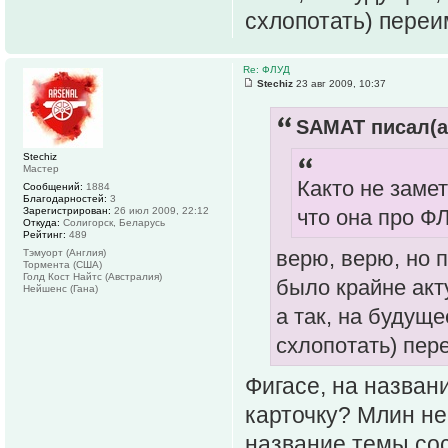
схлопотать) переим
Re: ФЛУД
Stechiz
23 авг 2009, 10:37
SAMAT писал(а
Stechiz
Мастер
Както не замет
Сообщений:
1884
Благодарностей:
3
Зарегистрирован:
26 июл 2009, 22:12
что она про ФЛ
Откуда:
Солигорск, Беларусь
Рейтинг:
489
верю, верю, но 
Тэмуорт (Англия)
Тормента (США)
Голд Кост Найтс (Австралия)
было крайне ак
Нейшенс (Гана)
а так, на будущ
схлопотать) пере
Фигасе, на назван
карточку? Млин не
название темы сос