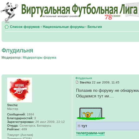
Список форумов
‹
Национальные форумы
‹
Бельгия
Флудильня
Модератор:
Модераторы форума
Флудильня
Stechiz
22 авг 2009, 11:45
Полазив по форуму не обнаружил
Общаeмся тут ии....
Stechiz
Мастер
Сообщений:
1884
Благодарностей:
3
Зарегистрирован:
26 июл 2009, 22:12
Откуда:
Солигорск, Беларусь
тут
Рейтинг:
489
телеграмм-чат
Тэмуорт (Англия)
Тормента (США)