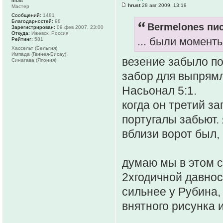
hrust
hrust
28 авг 2009, 13:19
Мастер
Сообщений:
1481
Благодарностей:
98
Bermelones пис
Зарегистрирован:
09 фев 2007, 23:00
Откуда:
Ижевск, Россия
... были моменты
Рейтинг:
581
Хассельт (Бельгия)
Импада (Гвинея-Бисау)
везение забыло по
Синагава (Япония)
забор для выпрям
Насьонал 5:1.
когда он третий з
португалы забьют.
вблизи ворот был, 
думаю мы в этом 
2хгодичной давнос
сильнее у Рубина,
внятного рисунка и